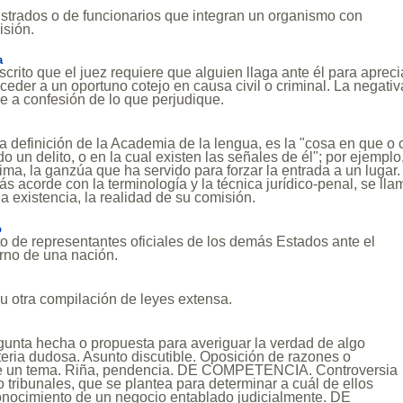
strados o de funcionarios que integran un organismo con
isión.
a
scrito que el juez requiere que alguien llaga ante él para apreci
oceder a un oportuno cotejo en causa civil o criminal. La negativ
e a confesión de lo que perjudique.
a definición de la Academia de la lengua, es la "cosa en que o 
 un delito, o en la cual existen las señales de él"; por ejemplo,
ima, la ganzúa que ha servido para forzar la entrada a un lugar. 
ás acorde con la terminología y la técnica jurídico-penal, se lla
la existencia, la realidad de su comisión.
o
o de representantes oficiales de los demás Estados ante el
rno de una nación.
u otra compilación de leyes extensa.
gunta hecha o propuesta para averiguar la verdad de algo
teria dudosa. Asunto discutible. Oposición de razones o
e un tema. Riña, pendencia. DE COMPETENCIA. Controversia
o tribunales, que se plantea para determinar a cuál de ellos
onocimiento de un negocio entablado judicialmente. DE