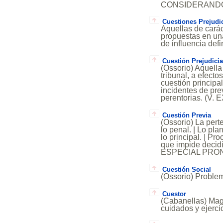
CONSIDERANDO
Cuestiones Prejudic
Aquellas de caráct
propuestas en una
de influencia defi
Cuestión Prejudicia
(Ossorio) Aquella
tribunal, a efecto
cuestión principa
incidentes de pre
perentorias. (V
Cuestión Previa
(Ossorio) La perte
lo penal. | Lo pl
lo principal. | Pr
que impide decid
ESPECIAL PRO
Cuestión Social
(Ossorio) Problema
Cuestor
(Cabanellas) Mag
cuidados y ejerci