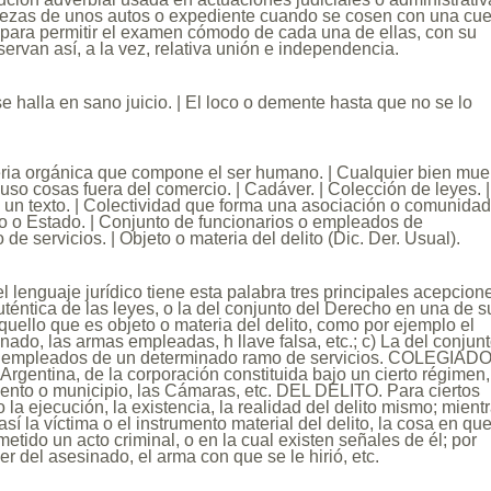
 piezas de unos autos o expediente cuando se cosen con una cu
, para permitir el examen cómodo de cada una de ellas, con su
rvan así, a la vez, relativa unión e independencia.
se halla en sano juicio. | El loco o demente hasta que no se lo
eria orgánica que compone el ser humano. | Cualquier bien mue
luso cosas fuera del comercio. | Cadáver. | Colección de leyes. |
e un texto. | Colectividad que forma una asociación o comunida
o o Estado. | Conjunto de funcionarios o empleados de
e servicios. | Objeto o materia del delito (Dic. Der. Usual).
l lenguaje jurídico tiene esta palabra tres principales acepcion
uténtica de las leyes, o la del conjunto del Derecho en una de s
quello que es objeto o materia del delito, como por ejemplo el
nado, las armas empleadas, h llave falsa, etc.; c) La del conjun
o empleados de un determinado ramo de servicios. COLEGIADO
 Argentina, de la corporación constituida bajo un cierto régimen,
ento o municipio, las Cámaras, etc. DEL DELITO. Para ciertos
 la ejecución, la existencia, la realidad del delito mismo; mient
í la víctima o el instrumento material del delito, la cosa en qu
etido un acto criminal, o en la cual existen señales de él; por
er del asesinado, el arma con que se le hirió, etc.