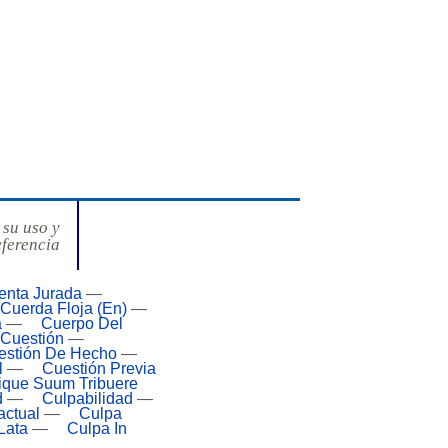
 su uso y
eferencia
enta Jurada
—
Cuerda Floja (En)
—
a
—
Cuerpo Del
Cuestión
—
estión De Hecho
—
l
—
Cuestión Previa
ique Suum Tribuere
d
—
Culpabilidad
—
actual
—
Culpa
Lata
—
Culpa In