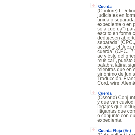
Cuerda
(Couture) I. Defi
judiciales en for
unida o separada 
expediente o en p
sola cuerda") par
escrito en forma 
dedujesen abierto
separada" (CPC.,
acción... el Juez 
cuerda" (CPC., 71)
ae y éste del gri
musical", puesto 
palabra latina sig
mientras que en 
sinónimo de funis
Traducción. Franc
Cord, wire; Alem
Cuerda
(Ossorio) Conjun
y que van custodi
legajos que inclu
litigantes que c
o conjunto con qu
expediente.
Cuerda Floja (En)
(Cabanellas) Locu