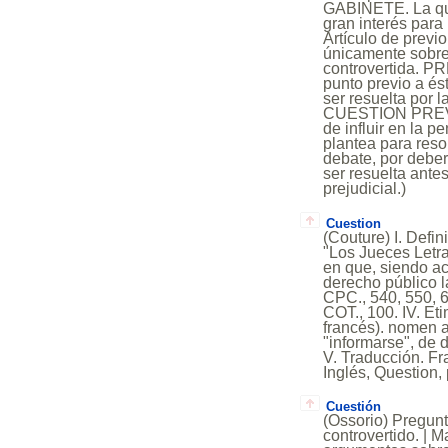
GABINETE. La que 
gran interés pa
Artículo de prev
únicamente sobre 
controvertida. PRE
punto previo a és
ser resuelta por l
CUESTION PREVIA.
de influir en la 
plantea para reso
debate, por deber
ser resuelta antes
prejudicial.)
Cuestion
(Couture) I. Defin
"Los Jueces Letra
en que, siendo a
derecho público l
CPC., 540, 550, 6
COT., 100. IV. Eti
francés). nomen a
"informarse", de d
V. Traducción. Fr
Inglés, Question, 
Cuestión
(Ossorio) Pregunt
controvertido. | M