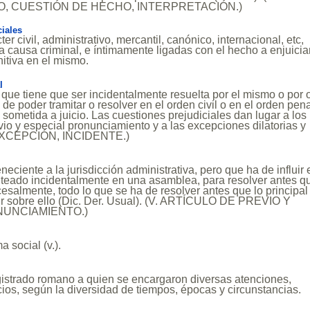
, CUESTlÓN DE HECHO, INTERPRETACIÓN.)
iales
er civil, administrativo, mercantil, canónico, internacional, etc,
 causa criminal, e íntimamente ligadas con el hecho a enjuiciar
nitiva en el mismo.
l
 que tiene que ser incidentalmente resuelta por el mismo o por 
s de poder tramitar o resolver en el orden civil o en el orden pena
l sometida a juicio. Las cuestiones prejudiciales dan lugar a los
vio y especial pronunciamiento y a las excepciones dilatorias y
. EXCEPCIÓN, INCIDENTE.)
neciente a la jurisdicción administrativa, pero que ha de influir 
anteado incidentalmente en una asamblea, para resolver antes q
ocesalmente, todo lo que se ha de resolver antes que lo principal
ir sobre ello (Dic. Der. Usual). (V. ARTÍCULO DE PREVIO Y
NUNCIAMIENTO.)
 social (v.).
istrado romano a quien se encargaron diversas atenciones,
cios, según la diversidad de tiempos, épocas y circunstancias.