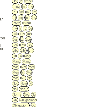
Hor
Id
Impe
Impu
In_
Inc
In_
Ind
In_
Inf
Ini
Inn
In_
Ins
ar
a
Interd
Interr
Inv
Ir
Iu
Jo
Jui
Jun
Jur
con
Jus
La
Leg
 el
Len
Lex
Ley
|
ma
Libe
Libr
Lim
Lit
Lo
Mag
Mand
Manu
Mas
Mat
Med
Men
Mi
Moj
Mos
Mu
Na
Neg
Nem
Ni
Nol
Non_d
Non_s
Nov
Nu
Obj
Obligacione
Obligacion_
Oc