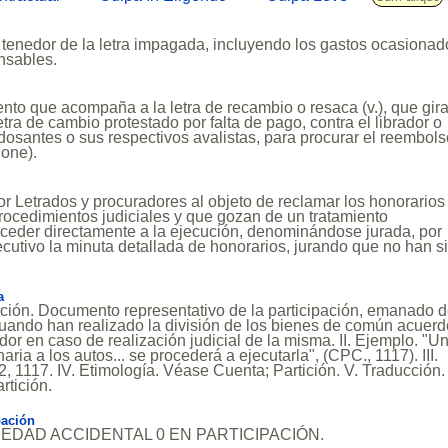
 tenedor de la letra impagada, incluyendo los gastos ocasionad
onsables.
to que acompaña a la letra de recambio o resaca (v.), que gira
tra de cambio protestado por falta de pago, contra el librador o
osantes o sus respectivos avalistas, para procurar el reembol
ione).
r Letrados y procuradores al objeto de reclamar los honorarios
ocedimientos judiciales y que gozan de un tratamiento
acceder directamente a la ejecución, denominándose jurada, por
ejecutivo la minuta detallada de honorarios, jurando que no han s
a
nición. Documento representativo de la participación, emanado 
cuando han realizado la división de los bienes de común acuerd
idor en caso de realización judicial de la misma. II. Ejemplo. "U
naria a los autos... se procederá a ejecutarla", (CPC., 1117). III.
2, 1117. IV. Etimología. Véase Cuenta; Partición. V. Traducción.
rtición.
pación
OCIEDAD ACCIDENTAL 0 EN PARTICIPACIÓN.