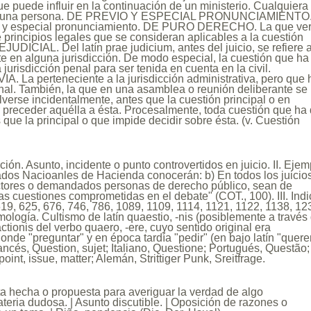
puede influir en la continuación de un ministerio. Cualquiera
ra una persona. DE PREVIO Y ESPECIAL PRONUNCIAMIENTO.
io y especial pronunciamiento. DE PURO DERECHO. La que ve
principios legales que se consideran aplicables a la cuestión
JUDICIAL. Del latín prae judicium, antes del juicio, se refiere a
te en alguna jurisdicción. De modo especial, la cuestión que ha
a jurisdicción penal para ser tenida en cuenta en la civil.
 La perteneciente a la jurisdicción administrativa, pero que 
penal. También, la que en una asamblea o reunión deliberante se
lverse incidentalmente, antes que la cuestión principal o en
 preceder aquélla a ésta. Procesalmente, toda cuestión que ha
 que la principal o que impide decidir sobre ésta. (v. Cuestión
ición. Asunto, incidente o punto controvertidos en juicio. II. Ejem
dos Nacioanles de Hacienda conocerán: b) En todos los juicios
ctores o demandados personas de derecho público, sean de
as cuestiones comprometidas en el debate" (COT., 100). III. Indi
19, 625, 676, 746, 786, 1089, 1109, 1114, 1121, 1122, 1138, 12
mología. Cultismo de latín quaestio, -nis (posiblemente a través
ctionis del verbo quaero, -ere, cuyo sentido original era
onde "preguntar" y en época tardía "pedir" (en bajo latín "querer
ancés, Question, sujet; Italiano, Questione; Portugués, Questão;
point, issue, matter; Alemán, Strittiger Punk, Sreitfrage.
a hecha o propuesta para averiguar la verdad de algo
ateria dudosa. | Asunto discutible. | Oposición de razones o