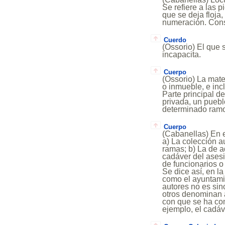
Se refiere a las
que se deja floja
numeración. Conse
Cuerdo
(Ossorio) El que 
incapacita.
Cuerpo
(Ossorio) La mat
o inmueble, e inc
Parte principal d
privada, un puebl
determinado ramo d
Cuerpo
(Cabanellas) En e
a) La colección a
ramas; b) La de a
cadáver del asesi
de funcionarios 
Se dice así, en la
como el ayuntami
autores no es sino
otros denominan as
con que se ha com
ejemplo, el cadáv