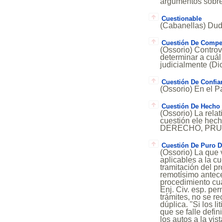
argumentos sobre 
Cuestionable
(Cabanellas) Dudo
Cuestión De Compe
(Ossorio) Controv
determinar a cuá
judicialmente (D
Cuestión De Confia
(Ossorio) En el P
Cuestión De Hecho
(Ossorio) La rela
cuestión ele hec
DERECHO, PRU
Cuestión De Puro 
(Ossorio) La que 
aplicables a la cu
tramitación del p
remotísimo anteced
procedimiento cua
Enj. Civ. esp. per
trámites, no se r
dúplica. "Si los 
que se falle defi
los autos a la vis