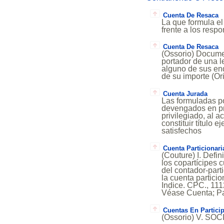
Cuenta De Resaca
La que formula el
frente a los resp
Cuenta De Resaca
(Ossorio) Documen
portador de una le
alguno de sus end
de su importe (Or
Cuenta Jurada
Las formuladas po
devengados en pr
privilegiado, al 
constituir título 
satisfechos
Cuenta Particionari
(Couture) I. Defi
los copartícipes 
del contador-part
la cuenta particio
Indice. CPC., 111
Véase Cuenta; Pa
Cuentas En Partici
(Ossorio) V. S