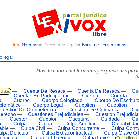
Ir a:
Normas
➠ Diccionario legal ➠
Barra de herramientas
o legal
Más de cuatro mil términos y expresiones para
r
—
Cuenta De Resaca
—
Cuenta De Resaca
—
Cu
rdidas
a
—
Cuentas En Participación
—
Cuerda
—
Cuerda
—
o
—
Cuerpo
—
Cuerpo Colegiado
—
Cuerpo De Escritur
plomático
—
Cuerpo Legal
—
Cuestion
—
Cuestion
—
Cuestión De Competencia
—
Cuestión De Confianza
—
Cu
Derecho
—
Cuestiones Prejudiciales
—
Cuestión Prejudicia
—
Cuestor
—
Cuestor
—
Cuestura
—
Cuidado
—
Cu
a
—
Culpa
—
Culpa
—
Culpa Aquiliana
—
Culpabilida
able
—
Culpa Civil
—
Culpa Concurrente
—
Culpa Contr
lpa Delictual
—
Culpa Extracontractual
—
Culpa Grave O 
tractual
—
Culpa In Eligendo
—
Culpa Leve
—
Cum aliquo