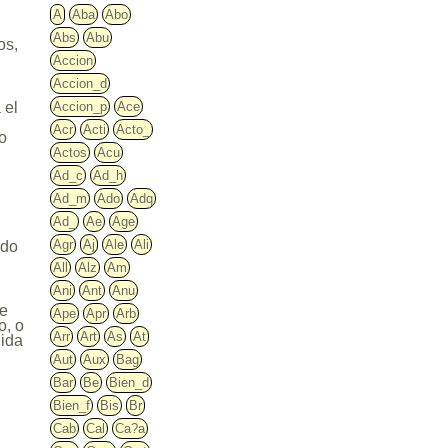
A
Aba
Abo
Abs
Abu
os,
Accion
Accion_d
Accion_p
Ace
 el
Acr
Acti
Acto_
so
Actos
Acu
Ad_c
Ad_h
Ad_m
Ado
Adq
Ad_
Ae
Age
Agr
Aj
Ale
Ali
ido
All
Alz
Am
Ani
Ant
Anu
de
Ape
Apr
Arb
o, o
Arr
Art
As
At
nida
Aut
Aux
Bag
Bar
Be
Bien_d
Bien_f
Bis
Br
Cab
Cal
Ca?a