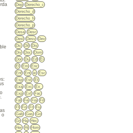
erda
Dep
Derecho_c
Derecho_d
Derecho_h
Derecho_p
Desa
Desc
Desl
Desv
Dev
Dic
Dil
Dis
ble
Div
Doc
Dom
d
Dor
Du
Ed
Ei
El
Em
Enc
Enf
Ent
e
Esc
es:
Esp
Est
Et
us
Exa
Exc
Ex_
to
Exp
Ext
Fac
.
Fal
Fe
Fia
Fil
Fl
Fo
Fr
Fu
ras
Gab
Gas
Go
e o
Gr
Ha
Hec
Her
Hi
Hom