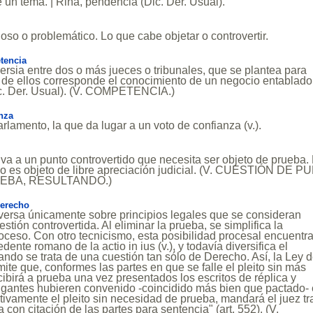
un tema. | Riña, pendencia (Dic. Der. Usual).
so o problemático. Lo que cabe objetar o controvertir.
tencia
ersia entre dos o más jueces o tribunales, que se plantea para
l de ellos corresponde el conocimiento de un negocio entablado
ic. Der. Usual). (V. COMPETENCIA.)
nza
arlamento, la que da lugar a un voto de confianza (v.).
tiva a un punto controvertido que necesita ser objeto de prueba.
ho es objeto de libre apreciación judicial. (V. CUESTIÓN DE 
EBA, RESULTANDO.)
Derecho
versa únicamente sobre principios legales que se consideran
estión controvertida. Al eliminar la prueba, se simplifica la
roceso. Con otro tecnicismo, esta posibilidad procesal encuentra
ente romano de la actio in ius (v.), y todavía diversifica el
ndo se trata de una cuestión tan sólo de Derecho. Así, la Ley 
mite que, conformes las partes en que se falle el pleito sin más
ecibirá a prueba una vez presentados los escritos de réplica y
litigantes hubieren convenido -coincidido más bien que pactado-
nitivamente el pleito sin necesidad de prueba, mandará el juez tr
ta con citación de las partes para sentencia" (art. 552). (V.