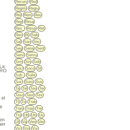
Recurs
Red
Regim
Regiu
Rei
Rem
Reo
Rep
Resa
Res_
Resp
Ret
Rev
Ri
Sab
Sal
San
Sec
Seg
Sena
Sent
Servi
Servu
Sim
Sin
Sob
 La
Soci
Soco
St
PURO
Sub_
Subs
Suc
Sum
Sus
Ta
Tel
Teo
Ter
Teso
Test
Tex
 el
Ti
To
Trab
de
Tran
Tras
Tre
Tru
Ub
Un
Us
 en
Ut
Va
Ven
Ver
aer
Vic
Vin
Viv