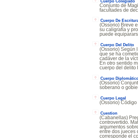
Cuerpo Colegiado
Conjunto de Magi
facultades de dec
Cuerpo De Escritur
(Ossorio) Breve e
su caligrafía y pr
puede equiparars
Cuerpo Del Delito
(Ossorio) Según l
que se ha cometido
cadáver de la víct
En otro sentido m
cuerpo del delito 
Cuerpo Diplomátic
(Ossorio) Conjunt
soberano o gobie
Cuerpo Legal
(Ossorio) Código 
Cuestion
(Cabanellas) Pre
controvertido. Ma
argumentos sobr
entre dos jueces 
corresponde el c