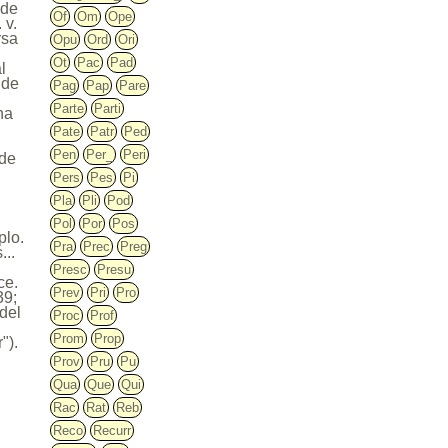
 de
Of
Om
Ope
 v.
rsa
Opu
Ord
Ori
Ot
Pac
Pad
l
 de
Pag
Pap
Pare
Parte
Parti
ha
Pate
Patr
Ped
Pen
Per_
Peri
 de
Pers
Pes
Pi
Pla
Pli
Pod
Pol
Por
Pos
plo.
Pra
Prec
Preg
...
Presc
Presu
ce.
Prev
Pri
Pro
39;
 del
Proc
Prof
Prom
Prop
").
Prov
Pru
Pu
Qua
Que
Qui
Rac
Rat
Reb
Reco
Recurr