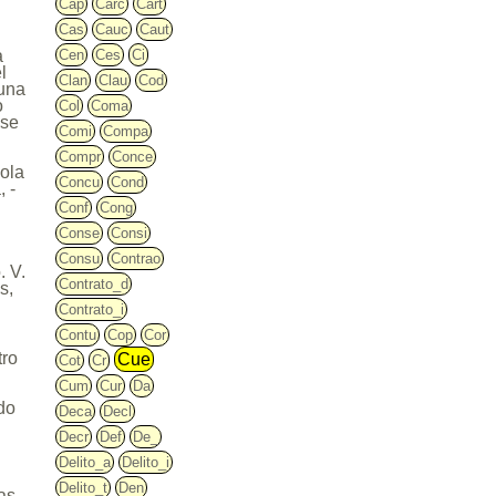
Cap
Carc
Cart
Cas
Cauc
Caut
a
Cen
Ces
Ci
l
Clan
Clau
Cod
 una
o
Col
Coma
 se
Comi
Compa
a
Compr
Conce
sola
Concu
Cond
, -
Conf
Cong
Conse
Consi
Consu
Contrao
. V.
Contrato_d
s,
Contrato_i
Contu
Cop
Cor
tro
Cue
Cot
Cr
Cum
Cur
Da
do
Deca
Decl
Decr
Def
De_
Delito_a
Delito_i
Delito_t
Den
as.