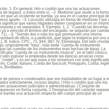
nición. 1. En general, hilo o cordón que una las actuaciones
ma de legajos, o éstos entre sí. --2. Modismo que alude a la form
en que un incidente se tramita, ya sea en el cuerpo principal de
ieza aparte. --3. Locución utilizada en forma de modismo ("por
a significar que varios litigantes deben comparecer en un mism
conjunta y no separados. II. Ejemplo. 1. 2. "Cuando las tercerías
 ya o vencido el término del encargado, se seguirán por cuerd
 71). --3. "Siendo dos o más los que promueven una misma
mandará de oficio, o a pertición, que sigan la instancia por una 
. III. Indice. CPC., 71, 944, 987. IV. Etimología. Del latín chorda
ego, originalmente "tripa", más tarde "cuerda de instrumento
que las cuerdas de los instrumentos eran hechas de tripas. La
nificaba "cuerda de un instrumento musical", en el latín clásico,
el latín popular la empleaba desde las épocas arcaicas como
 "cordel", y es así que pasa a los romances con este significado
és, Corde; Italiano, Corda dei fascicoli; Portugués, Corda; Inglé
án, Bindfaden.
to de presos o condenados que son trasladados de un lugar a o
ados estrictamente, incluso atados. | Hilo o cordón que une los
yen actuaciones judiciales o administrativas. | Conjunto de
omparecen en forma conjunta. 1 Designación del carácter separa
e tramita una actuación respecto del cuerpo principal de un
ción adverbial usada en actuaciones judiciales o administrativ