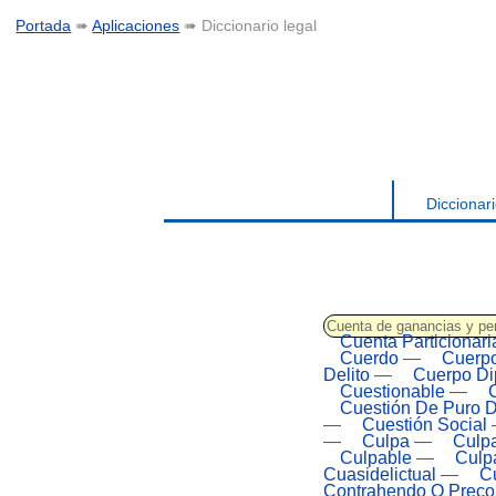
Portada
➠
Aplicaciones
➠ Diccionario legal
Diccionari
Cuenta de ganancias y pe
Cuenta Particionari
Cuerdo
—
Cuerp
Delito
—
Cuerpo Di
Cuestionable
—
Cuestión De Puro 
—
Cuestión Social
—
Culpa
—
Culp
Culpable
—
Culp
Cuasidelictual
—
Cu
Contrahendo O Precon