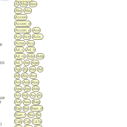
A
Aba
Abo
Abs
Abu
Accion
Accion_d
Accion_p
Ace
Acr
Acti
Acto_
Actos
Acu
de
Ad_c
Ad_h
Ad_m
Ado
Adq
tos
Ad_
Ae
Age
Agr
Aj
Ale
Ali
All
Alz
Am
Ani
Ant
Anu
Ape
Apr
Arb
Arr
Art
As
At
que
r
Aut
Aux
Bag
Bar
Be
Bien_d
Bien_f
Bis
Br
Cab
Cal
Ca?a
l