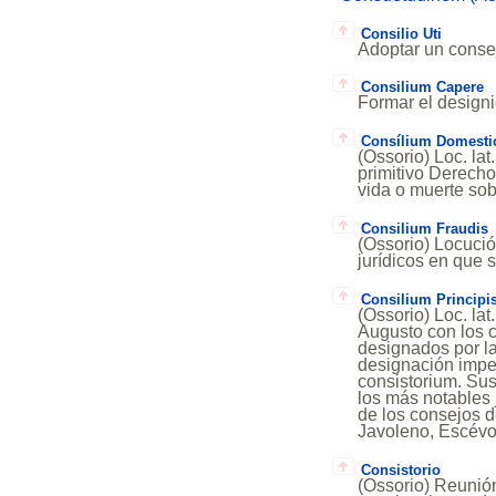
Consilio Uti
Adoptar un conse
Consilium Capere
Formar el designi
Consílium Domest
(Ossorio) Loc. la
primitivo Derech
vida o muerte sob
Consilium Fraudis
(Ossorio) Locució
jurídicos en que s
Consilium Principi
(Ossorio) Loc. la
Augusto con los 
designados por la
designación imper
consistorium. Sus
los más notables 
de los consejos d
Javoleno, Escévo
Consistorio
(Ossorio) Reunión