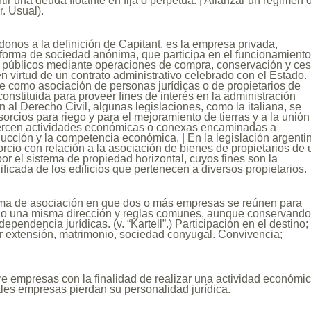
rtir una deuda flotante en fija o perpetua. | Afianzar un régimen 
r. Usual).
donos a la definición de Capitant, es la empresa privada,
forma de sociedad anónima, que participa en el funcionamient
s públicos mediante operaciones de compra, conservación y ce
n virtud de un contrato administrativo celebrado con el Estado.
e como asociación de personas jurídicas o de propietarios de
constituida para proveer fines de interés en la administración
n al Derecho Civil, algunas legislaciones, como la italiana, se
sorcios para riego y para el mejoramiento de tierras y a la unión
ercen actividades económicas o conexas encaminadas a
oducción y la competencia económica. | En la legislación argenti
rcio con relación a la asociación de bienes de propietarios de 
or el sistema de propiedad horizontal, cuyos fines son la
ificada de los edificios que pertenecen a diversos propietarios.
ma de asociación en que dos o más empresas se reúnen para
ajo una misma dirección y reglas comunes, aunque conservando
ependencia jurídicas. (v. “Kartell”.) Participación en el destino;
r extensión, matrimonio, sociedad conyugal. Convivencia;
e empresas con la finalidad de realizar una actividad económic
tales empresas pierdan su personalidad jurídica.