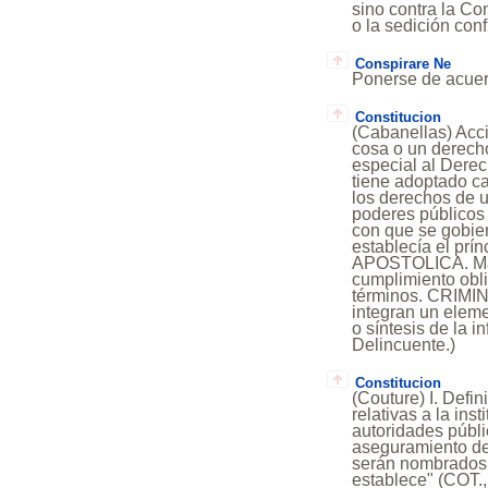
sino contra la Co
o la sedición co
Conspirare Ne
Ponerse de acuer
Constitucion
(Cabanellas) Acci
cosa o un derech
especial al Derec
tiene adoptado c
los derechos de u
poderes públicos
con que se gobie
establecía el prín
APOSTOLICA. Mand
cumplimiento obli
términos. CRIMIN
integran un eleme
o síntesis de la i
Delincuente.)
Constitucion
(Couture) I. Defi
relativas a la in
autoridades públi
aseguramiento del
serán nombrados 
establece" (COT., 