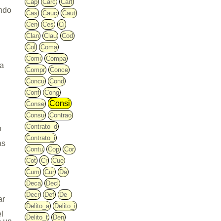
Cap
Carc
Cart
ando
Cas
Cauc
Caut
Cen
Ces
Ci
Clan
Clau
Cod
Col
Coma
Comi
Compa
sa
Compr
Conce
Concu
Cond
Conf
Cong
Consi
Conse
Consu
Contrao
Contrato_d
n
Contrato_i
as
Contu
Cop
Cor
Cot
Cr
Cue
Cum
Cur
Da
Deca
Decl
Decr
Def
De_
ar
Delito_a
Delito_i
el
Delito_t
Den