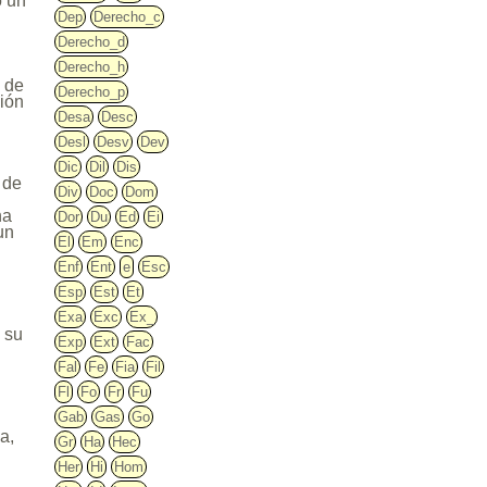
o un
Dep
Derecho_c
Derecho_d
Derecho_h
o de
Derecho_p
sión
Desa
Desc
Desl
Desv
Dev
Dic
Dil
Dis
 de
Div
Doc
Dom
na
Dor
Du
Ed
Ei
un
El
Em
Enc
Enf
Ent
e
Esc
Esp
Est
Et
Exa
Exc
Ex_
 su
Exp
Ext
Fac
Fal
Fe
Fia
Fil
Fl
Fo
Fr
Fu
Gab
Gas
Go
a,
Gr
Ha
Hec
Her
Hi
Hom