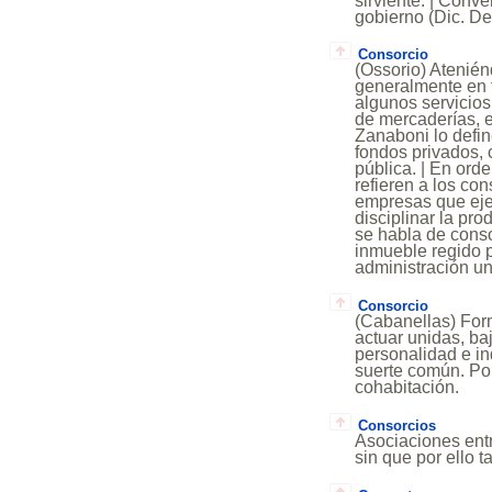
sirviente. | Conve
gobierno (Dic. De
Consorcio
(Ossorio) Atenién
generalmente en 
algunos servicio
de mercaderías, e
Zanaboni lo defin
fondos privados, 
pública. | En orde
refieren a los con
empresas que ej
disciplinar la pr
se habla de conso
inmueble regido p
administración un
Consorcio
(Cabanellas) For
actuar unidas, b
personalidad e ind
suerte común. Po
cohabitación.
Consorcios
Asociaciones entr
sin que por ello 