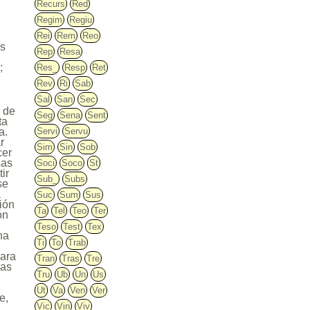
Recurs
Red
Regim
Regiu
Rei
Rem
Reo
es
Rep
Resa
;
Res_
Resp
Ret
Rev
Ri
Sab
Sal
San
Sec
privilegios, fueros y costumbres, y la facultad de enviar diputados al Consejo Común. Se prohibía el embargo de muebles de las personas para obligarlas por causa de su feudo a prestar más servicios que los debidos por la naturaleza. Ningún vasallo podía ser condenado a pena pecuniaria sino bajo idénticas condiciones, sin que se lo pudiera privar de sus instrumentos de traba
Seg
Sena
Sent
Servi
Servu
Sim
Sin
Sob
Soci
Soco
St
Sub_
Subs
Suc
Sum
Sus
Ta
Tel
Teo
Ter
Teso
Test
Tex
Ti
To
Trab
Tran
Tras
Tre
Tru
Ub
Un
Us
Ut
Va
Ven
Ver
Vic
Vin
Viv