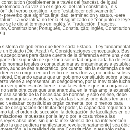
 constitution (posiblemente a través del francés), de igual
ue tomado a su vez en el siglo XII del latín constitutio, -nis
ción" del verbo constituo, -uere "establecer defitivamente",
 preverbo que significa finalidad, terminación y statuo, -uere
tatuir". La voz latina no tenía el significado de "conjunto de ley
e se le dió al término en inglés. V. Traducción. Francés,
iano, Constituzione; Portugués, Constituição; Inglés, Constitution
ng.
cepto de Constitución es el que tiene su origen en las revoluciones norteamericana y francesa, y que luego siguen todos los pueblos civilizados de Europa y de América, salvo aquellos países en que se interrumpe la normalidad constitucional por períodos más o menos largos, en que el poder es detentado por gobiernos defecto o por regímenes totalitarios. Esta última realidad de usurpación de funciones no queda desvirtuada por el hecho de que algunas veces se quiera disimular la inconstitucionalidad del régimen encubriendo su verdadero contenido, dándole apariencias de una Constitución vulnerada sistemáticamente en su esencia, lo cual es inevitable, porque concentrados, abierta o encubiertamente, todos los poderes en una sola persona, en un solo grupo o en un solo partido, sus titulares se consideran única fuente de la ley y, lógicamente, superiores a ella. Por lo contrario, en los regímenes constitucionales, los poderes del Estado (y es ésa la característica de los Estados de Derecho) se encuentran separados; es decir, tienen una independencia equilibrada, porque sólo así pueden representar una garantía de respeto a los derechos individuales, a las libertades públicas y a la limitación de cada uno de esos poderes a su función específica. Todo lo expuesto se vincula con el problema de la soberanía, así como con el del origen del poder. En los regímenes constitucionales, la soberanía emana del pueblo, y sus individuos son quienes eligen y regulan su forma de gobierno, mientras que, en los regímenes autocráticos, el Estado, o más propiamente el autócrata, lo es todo, está por encima de los ciudadanos, y éstos no pasan de la categoría de súbditos. Partiendo de la segunda de las acepciones señaladas, que define la Constitución como la ley fundamental o Carta Magna (v.) de un país, es de señalar que ninguna de las leyes o normas legales que se dicten para regular aspectos concretos de la vida nacional puede estar en oposición a las normas constitucionales, so pena de nulidad, derivada precisamente de su inconstitucionalidad, porque, de otro modo, la Constitución resultaría letra muerta, y violado el principio de su supremacía. B. El Poder constituyente. Las limitaciones que son impuestas al ejercicio del poder público y, por lo tanto, las garantías que tales limitaciones suponen para los derechos individuales, tanto públicos como privados, están diversamente originadas. Pueden arrancar de una autolimitación de sus atribuciones que quieran hacer el monarca o el autócrata, obedeciendo a un impulso propio lo que es sumamente improbable, porque su tendencia es la inversa, ampliar sus facultades- o cediendo a presiones externas, como sucedió, por ejemplo, con las Cartas francesas de 1814 y 1830, con el Estatuto real español de 1834 y con el Estatuto italiano (sardo) de 1848. También pueden tener su origen en pactos, más o menos voluntarios, celebrados entre el pueblo y un monarca que venía ejerciendo el poder con carácter absoluto o que llega a él por primera vez, como en el caso de las Constituciones de la monarquía española de 1837, 1845 y 1876, o ser directamente impuestas y sancionadas por la voluntad popular, como las españolas de 1812, 1869 y 1931-. las francesas de 1791, 1848 y todas las posteriores; la belga de 1830, y las de las repúblicas americanas. La primera de las formas mencionadas, que es la relativa a la concesión graciosa del monarca, tendría, dado su origen, un carácter muy dudoso de verdadera Constitución, porque, si su nacimiento hubiera derivado de la voluntad del monarca o dictador, éstos, al menos teóricamente, podrían modificarlas a su antojo, con lo cual los derechos individuales y sus garantías no serían sino mera ficción. Por eso, las Constituciones pactadas contienen una mejor garantía, porque su índole contractual impediría, también teóricamente, que una de las partes rompiese lo pactado por su sola voluntad. Tienen, en cambio, el inconveniente de que esa forma supone el reconocimiento de dos voluntades igualmente soberanas: la del pueblo y la del monarca o autócrata, que son las dos partes contratantes, cuando lo cierto es que en una democracia verdadera el único soberano es el pueblo, a pesar de lo cual no podría modificar una Constitución que ya no lo satisficiera o que no llenase las necesidades de su época, sin recurrir a una revolución. De ahí que, en un concepto moderno, únicamente sean admisibles las Constituciones del tercer origen; o sea, las sancionadas por el pueblo en uso de un Poder constituyente que no puede ser compartido. La Constitución, en sentido formal, es el código político en que el pueblo, por medio de sus representantes, por él libremente elegidos, fija por escrito los principios fundamentales de su organización y, especialmente, los relativos a las libertades políticas del pueblo. C. Estructura y clases. En la estructura de las modernas Constituciones se hace una división en dos partes: una dogmática o material, en la que se reconocen los derechos individuales y de la ciudadanía, y otra orgánica y formal, dedicada a determinar la organización del Estado. Aun cuando no todos los autores lo aceptan, es corriente establecer esta distinción: Constituciones rígidas, que son las que sólo pueden mortificarse por procedimientos especiales, distintos de los que se aplican para reformar las leyes ordinarias, y Constitucionales flexibles, que son las que admiten enmiendas por el mismo procedimiento que cualquier ley ordinaria. Por eso, la modificación total o parcial de una Constitución rígida requiere la convocatoria de una Asamblea constituyente, en tanto que la modificación de una Constitució flexible se hace por el Parlamento ordinario. D. Orígenes constitucionales. Si consideramos el tema desde su aspecto histórico, advertiremos que la idea constitucional es muy antigua. Aristóteles, en su Política, definía la Constitución como "el principio según el cual aparecen ordenadas las autoridades públicas, y especialmente aquella que está sobre las demás, la autoridad soberana". Y añadía que "la Constitución determina la organización de la autoridad del Estado, la división de sus Poderes, la residencia de la soberanía y el fin de toda sociedad civil". El antecedente remoto de las actuales Constituciones puede encontrarse en la inglesa, sistema que es adoptado por los Estados Unidos de Norteamérica a raíz de su independencia, y poco después por Francia en 1791. Pero algún conocido autor afirma que la idea de una ley fundamental y escrita, con carácter de garantía, tiene raíces más antiguas, que llegan hasta la Edad Media; que lo mismo en España que en Inglaterra existían documentos calificables de constitucionales, por cuanto establecían algunas garantías individuales tendientes a impedir las extralimitaciones del Poder real. Entre esos antecedentes medioevales, por cierto de notoria importancia, cabe señalar las instituciones de Aragón. Constituciones de tipo elemental pueden ser consideradas las Cartas que contenían convenios entre el príncipe y sus vasallos o estamentos y de los cuales el más conocido ejemplo es la Carta Magna (v.), obtenida de Juan Sin Tierra en el año 1215 por los barones, eclesiásticos y laicos, en la que se establecían garantías relativas a la libertad de la Iglesia y la determinación de que los impuestos no podían ser recaudados sin el consentimiento del Consejo Común del Reino. Se concedían perpetuamente todas las libertades a todos los hombres libres de Inglaterra, así como a las ciudades, distritos, aldeas y barones el goce de sus 