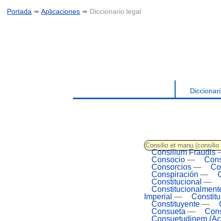
Portada
➠
Aplicaciones
➠ Diccionario legal
Diccionari
Consilio et manu (consili
Consilium Fraudis
Consocio
—
Cons
Consorcios
—
Co
Conspiración
—
Constitucional
—
Constitucionalment
Imperial
—
Constitu
Constituyente
—
Consueta
—
Con
Consuetudinem (Ac