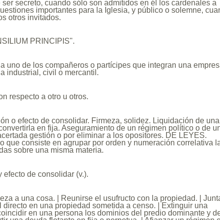
 ser secreto, cuando sólo son admitidos en él los cardenales a
 cuestiones importantes para la Iglesia, y público o solemne, cu
s otros invitados.
ONSILIUM PRINCIPIS".
a uno de los compañeros o partícipes que integran una empre
 industrial, civil o mercantil.
on respecto a otro u otros.
ón o efecto de consolidar. Firmeza, solidez. Liquidación de una
 convertirla en fija. Aseguramiento de un régimen político o de u
acertada gestión o por eliminar a los opositores. DE LEYES.
vo que consiste en agrupar por orden y numeración correlativa l
adas sobre una misma materia.
 efecto de consolidar (v.).
meza a una cosa. | Reunirse el usufructo con la propiedad. | Junt
 el directo en una propiedad sometida a censo. | Extinguir una
oincidir en una persona los dominios del predio dominante y d