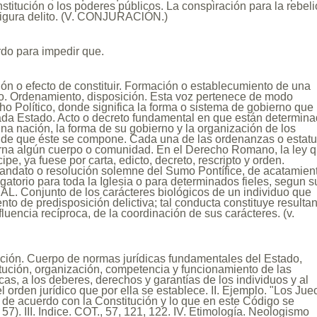
nstitución o los poderes públicos. La conspiración para la rebel
nfigura delito. (V. CONJURAClÓN.)
do para impedir que.
ón o efecto de constituir. Formación o establecumiento de una
o. Ordenamiento, disposición. Esta voz pertenece de modo
ho Político, donde significa la forma o sistema de gobierno que
ada Estado. Acto o decreto fundamental en que están determin
na nación, la forma de su gobierno y la organización de los
 de que éste se compone. Cada una de las ordenanzas o estatu
rna algún cuerpo o comunidad. En el Derecho Romano, la ley 
cipe, ya fuese por carta, edicto, decreto, rescripto y orden.
ato o resolución solemne del Sumo Pontífice, de acatamien
gatorio para toda la Iglesia o para determinados fieles, segun s
AL. Conjunto de los carácteres biológicos de un individuo que
nto de predisposición delictiva; tal conducta constituye resulta
nfluencia recíproca, de la coordinación de sus carácteres. (v.
nición. Cuerpo de normas jurídicas fundamentales del Estado,
stitución, organización, competencia y funcionamiento de las
cas, a los deberes, derechos y garantías de los individuos y al
 orden jurídico que por ella se establece. II. Ejemplo. "Los Jue
de acuerdo con la Constitución y lo que en este Código se
57). III. Indice. COT., 57, 121, 122. IV. Etimología. Neologismo