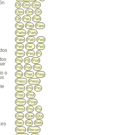
ión
Of
Om
Ope
Opu
Ord
Ori
Ot
Pac
Pad
Pag
Pap
Pare
Parte
Parti
Pate
Patr
Ped
Pen
Per_
Peri
ados
Pers
Pes
Pi
tos
Pla
Pli
Pod
que
Pol
Por
Pos
to o
Pra
Prec
Preg
us
Presc
Presu
nte
Prev
Pri
Pro
Proc
Prof
Prom
Prop
Prov
Pru
Pu
Qua
Que
Qui
Rac
Rat
Reb
ces
Reco
Recurr