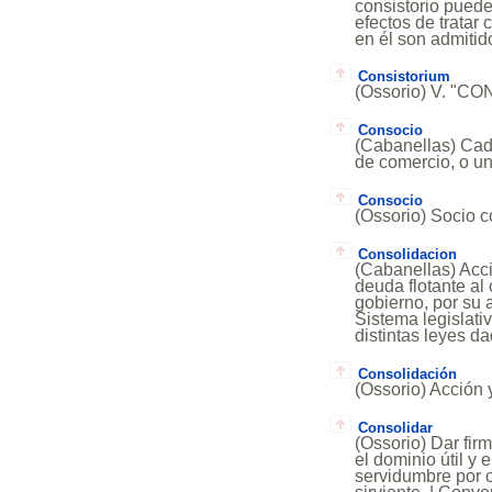
consistorio puede
efectos de tratar
en él son admitido
Consistorium
(Ossorio) V. "C
Consocio
(Cabanellas) Cad
de comercio, o una
Consocio
(Ossorio) Socio c
Consolidacion
(Cabanellas) Acci
deuda flotante al
gobierno, por su 
Sistema legislati
distintas leyes d
Consolidación
(Ossorio) Acción y
Consolidar
(Ossorio) Dar fir
el dominio útil y
servidumbre por c