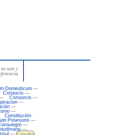
 su uso y
eferencia
um Domesticum
—
Consocio
—
—
Consorcio
—
piracion
—
ución
—
lismo
—
Constitución
tuto Posesorio
—
Consuegro
—
tudinario
—
nsul
—
Consultor