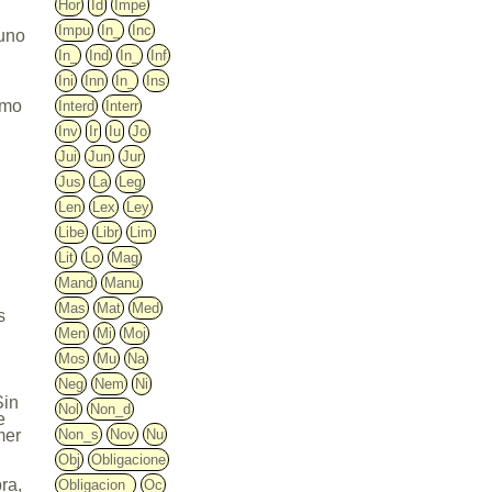
Hor
Id
Impe
Impu
In_
Inc
 uno
In_
Ind
In_
Inf
Ini
Inn
In_
Ins
omo
Interd
Interr
Inv
Ir
Iu
Jo
Jui
Jun
Jur
Jus
La
Leg
Len
Lex
Ley
Libe
Libr
Lim
Lit
Lo
Mag
Mand
Manu
Mas
Mat
Med
s
Men
Mi
Moj
Mos
Mu
Na
Neg
Nem
Ni
Sin
Nol
Non_d
e
Non_s
Nov
Nu
mer
Obj
Obligacione
ra,
Obligacion_
Oc