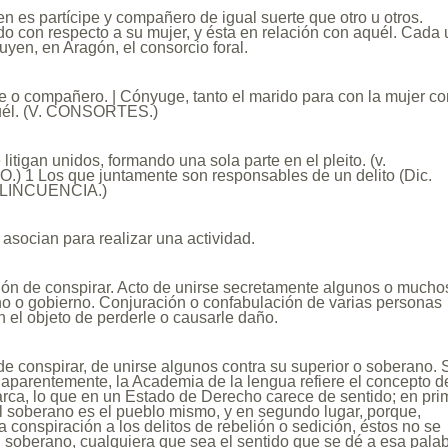
n es partícipe y compañero de igual suerte que otro u otros.
o con respecto a su mujer, y ésta en relación con aquél. Cada
uyen, en Aragón, el consorcio foral.
pe o compañero. | Cónyuge, tanto el marido para con la mujer c
quél. (V. CONSORTES.)
litigan unidos, formando una sola parte en el pleito. (v.
 1 Los que juntamente son responsables de un delito (Dic.
ELINCUENCIA.)
socian para realizar una actividad.
ión de conspirar. Acto de unirse secretamente algunos o mucho
no o gobierno. Conjuración o confabulación de varias personas
n el objeto de perderle o causarle daño.
de conspirar, de unirse algunos contra su superior o soberano. 
aparentemente, la Academia de la lengua refiere el concepto d
rca, lo que en un Estado de Derecho carece de sentido; en pri
l soberano es el pueblo mismo, y en segundo lugar, porque,
a conspiración a los delitos de rebelión o sedición, éstos no se
 soberano, cualquiera que sea el sentido que se dé a esa palab