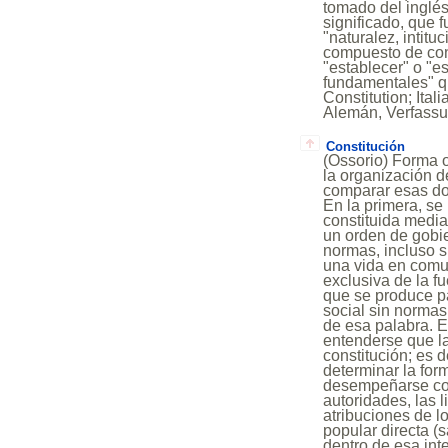
tomado del inglés
significado, que f
"naturalez, intitu
compuesto de con-
"establecer" o "es
fundamentales" qu
Constitution; Ital
Alemán, Verfassu
Constitución
(Ossorio) Forma o sistema de gobierno que tiene cada Estado. | Ley fundamental de la organización de un Estado (Dic. Acad.) A. Consideraciones conceptuales. Basta comparar esas dos acepciones para darse cuenta de la diferencia entre una y otra. En la primera, se parte del supuesto de que toda sociedad organizada ha de estar constituida mediante normas legales o consuetudinarias encaminadas a establecer un orden de gobierno, aunque sea autocrático, por cuanto, sin la existencia de esas normas, incluso si tienen su origen en un hecho de mera fuerza, no podría subsistir una vida en comunidad. Dejando aparte que un gobierno constituido sobre la base exclusiva de la fuerza viene a representar un desgobierno, por la inevitable lucha que se produce para ver quién es más fuerte, resulta evidente que una organización social sin normas no sería otra cosa que una anarquía, en la más amplia extensión de esa palabra. En ese sentido de la necesidad de normas, y sólo en ése, debe entenderse que las monarquías absolutas y hasta las tiranías orientales tenían una constitución; es decir, estaban constituídas orgánicamente, por lo menos para determinar la forma de designación del titular del poder, la capacidad requerida para desempeñarse como tal, el orden de sucesión, la delegación de facultades en otras autoridades, las limitaciones impuestas por la ley o por la costumbre a las atribuciones de los reyes absolutos, sin que la inexistencia de una intervención popular directa (salvo la que pudiera manifestarse revolucionariamente) sea óbice, dentro de esa interpretación, a la realidad de una Constitución, pues sólo cabe ejercer aquellos poderes autocráticos sobre una nación o un Estado constituidos. La segunda acepción es la de ley o conjunto de reglas fundamentales que rigen la organización de un Estado y que tienen que ser establecidas por la nación misma, sea por votación o por aplicación, indiscutido y respetada, de la costumbre. Dichas leyes o reglas fundamentales tienen por finalidad fijar y limitar las facultades que el pueblo impone a los gobernantes que elige. Este con