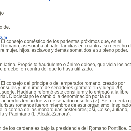
jo
o de.
icum
t. El consejo doméstico de los parientes próximos que, en el
o Romano, asesoraba al pater familias en cuanto a su derecho 
re mujer, hijos, esclavos y demás sometidos a su pleno poder.
n latina. Propósito fraudulento o ánimo doloso, que vicia los ac
e pruebe, en contra del que lo haya utilizado.
s
t. El consejo del príncipe o del emperador romano, creado por
cónsules y un número de senadores (primero 15 y luego 20),
 suerte. Hadriano reformó este consilium y lo entregó a la libre
ial. Diocleciano le cambió la denominación por la de
 acuerdos tenían fuerza de senadoconsultos (v.). Se recuerda 
juristas romanos fueron miembros de este organismo, inspirado
e la corona de las monarquías posteriores; así, Celso, Juliano,
la y Papiniano (L. Alcalá-Zamora).
 de los cardenales bajo la presidencia del Romano Pontífice. E