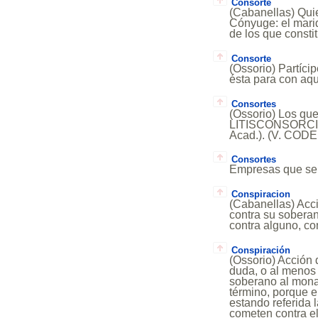
Consorte
(Cabanellas) Quie
Cónyuge: el marid
de los que constit
Consorte
(Ossorio) Partíci
ésta para con a
Consortes
(Ossorio) Los que 
LITISCONSORCIO.)
Acad.). (V. COD
Consortes
Empresas que se a
Conspiracion
(Cabanellas) Acc
contra su sobera
contra alguno, co
Conspiración
(Ossorio) Acción 
duda, o al menos 
soberano al mona
término, porque e
estando referida l
cometen contra el