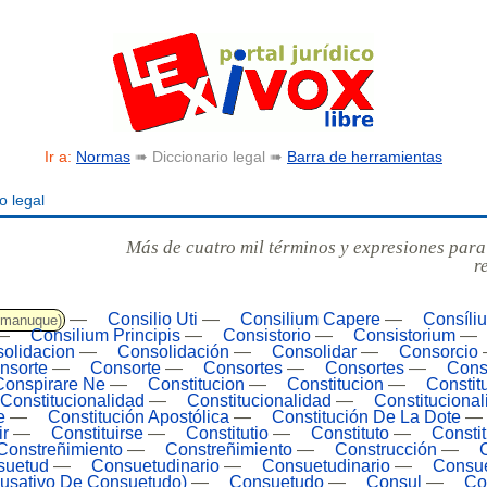
Ir a:
Normas
➠ Diccionario legal ➠
Barra de herramientas
o legal
Más de cuatro mil términos y expresiones para
r
—
Consilio Uti
—
Consilium Capere
—
Consíli
o manuque)
—
Consilium Principis
—
Consistorio
—
Consistorium
—
olidacion
—
Consolidación
—
Consolidar
—
Consorcio
nsorte
—
Consorte
—
Consortes
—
Consortes
—
Cons
Conspirare Ne
—
Constitucion
—
Constitucion
—
Constit
Constitucionalidad
—
Constitucionalidad
—
Constituciona
e
—
Constitución Apostólica
—
Constitución De La Dote
—
ir
—
Constituirse
—
Constitutio
—
Constituto
—
Consti
Constreñimiento
—
Constreñimiento
—
Construcción
—
suetud
—
Consuetudinario
—
Consuetudinario
—
Consue
usativo De Consuetudo)
—
Consuetudo
—
Consul
—
Co