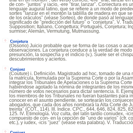
de con- "juntos" y iacio, -ere "tirar, lanzar". Coniectura es 
lenguaje augural latino, que se refiere a un modo de predeci
sortes "lanzar en el montón la tablilla de madera en que se
de los oráculos" (véase Sorteo), de donde pasó al lenguaj
significado de "predicción del futuro" o "conjetura". V. Tra
Supposition; Italiano, Congettura; Portugués, Conjetura; In
surmise; Alemán, Vermutung, Mutmassung.
Conjetura
(Ossorio) Juicio probable que se forma de las cosas o acae
observaciones. La conjetura conduce a la verdad de modo i
presunción, la sospecha y el indicio (v.). Suele ser el chisp
descubrimientos y aciertos.
Conjuez
(Couture) i. Definición. Magistrado ad hoc, tomado de un
la matrícula, formulada por la Suprema Corte o por la Asa
integrar los Tribunales de Apelaciones o la Suprema Corte
habiéndose agotado la nómina de integrantes de los mismo
número de votos necesarios para dictar sentencia. II. Ejem
los miembros de los Tribunales no fueran bastantes para in
conocer en el asunto pendiente, se sortearán los conjueces
abogados, que cada dos años nombrará la Alta Corte de J
treinta" (COT., 114). III. Indice. CPC., 644, 646, 824, 825, 
125. IV. Etimología. Voz culta, del latín tardío coniudex, -ici
compuesto de con- en la cepción de "uno de varios" (cfr. 
etc.), y iudex, -icis "juez" (véase esta palabra). V. Traducci
Conjuez