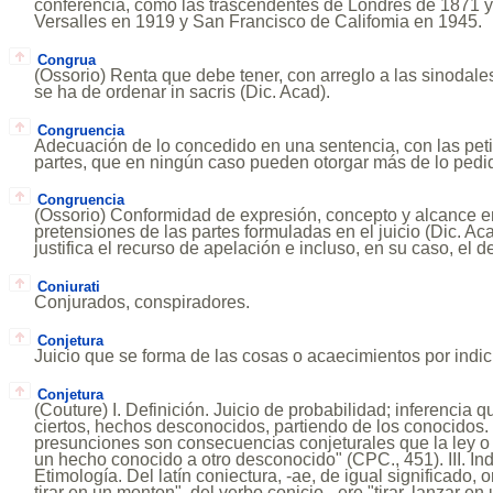
conferencia, como las trascendentes de Londres de 1871 y 
Versalles en 1919 y San Francisco de Califomia en 1945.
Congrua
(Ossorio) Renta que debe tener, con arreglo a las sinodale
se ha de ordenar in sacris (Dic. Acad).
Congruencia
Adecuación de lo concedido en una sentencia, con las peti
partes, que en ningún caso pueden otorgar más de lo pedi
Congruencia
(Ossorio) Conformidad de expresión, concepto y alcance ent
pretensiones de las partes formuladas en el juicio (Dic. Ac
justifica el recurso de apelación e incluso, en su caso, el 
Coniurati
Conjurados, conspiradores.
Conjetura
Juicio que se forma de las cosas o acaecimientos por indi
Conjetura
(Couture) I. Definición. Juicio de probabilidad; inferencia 
ciertos, hechos desconocidos, partiendo de los conocidos. 
presunciones son consecuencias conjeturales que la ley o
un hecho conocido a otro desconocido" (CPC., 451). III. Ind
Etimología. Del latín coniectura, -ae, de igual significado,
tirar en un monton", del verbo conicio, -ere "tirar, lanzar 