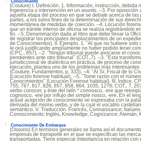
Conocimiento
(Couture) I. Definición. 1. Información, instrucción, debida 
Ingerencia o intervención en un asunto. --3. Por oposición 
aquella etapa del proceso en que se debate acerca de las 
partes, a los solos fines de la determinación de sus derec
momentánea de medidas de coerción. --4. Locución forense 
que un trámite interno de oficina se realiza registrándolo en
fin. --5. Denominación dada al libro que debe llevar la Ofic
de registrar los principales desplazamientos de un expedien
de Conocimientos). II. Ejemplo. 1. "Al que no hubiere sido 
le oirá justificando ampliamente no haber podido tener cono
(CPC., 857). --2. "Ningún tribunal puede avocarse el cono
pendientes ante otro tribunal" (COT.,7). --3. "Esta transform
jurisdiccional de dialéctica en práctica, de proceso de co
ejecución, plantea uno de los problemas más interesantes 
(Couture, Fundamentos, p. 333). --4. "Al Sr. Fiscal de lo Ci
(Locución forense habitual). --5. "Tomé razón con el número..
Conocimientos" (Locución Forense habitual). III. Indice. CP
755, 767, 817, 826, 857, 858, 864, 1035, 1278; COT., 7, 207
verbo conocer, y éste del latín * connosco, -ere que reempla
cognosco, -ere por influjo del simple nosco, -ere. En el lengu
actual acepción de conocimiento se expresaba con la palabr
derivada del mismo verbo, y de la cual el vocablo castella
semántico. V. Traducción. Francés, Connaissance; Italian
Conoscimiento; Inglés, Knowledge, Cognizance; Alemán, 
Conocimiento De Embarque
(Ossorio) En términos generales se llama así el documento
empresas de transporte en el que se especifican las merca
transportadas. Tiene especial importancia en relación con 