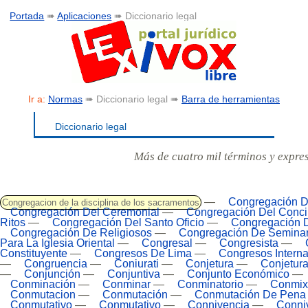
Portada
➠
Aplicaciones
➠ Diccionario legal
Ir a:
Normas
➠ Diccionario legal ➠
Barra de herramientas
Diccionario legal
Más de cuatro mil términos y expre
—
Congregación D
Congregacion de la disciplina de los sacramentos
Congregación Del Ceremonial
—
Congregación Del Conci
Ritos
—
Congregación Del Santo Oficio
—
Congregación D
Congregación De Religiosos
—
Congregación De Seminar
Para La Iglesia Oriental
—
Congresal
—
Congresista
—
Constituyente
—
Congresos De Lima
—
Congresos Interna
—
Congruencia
—
Coniurati
—
Conjetura
—
Conjetur
—
Conjunción
—
Conjuntiva
—
Conjunto Económico
—
Conminación
—
Conminar
—
Conminatorio
—
Conmix
Conmutacion
—
Conmutación
—
Conmutación De Pena
Conmutativo
—
Conmutativo
—
Connivencia
—
Conni