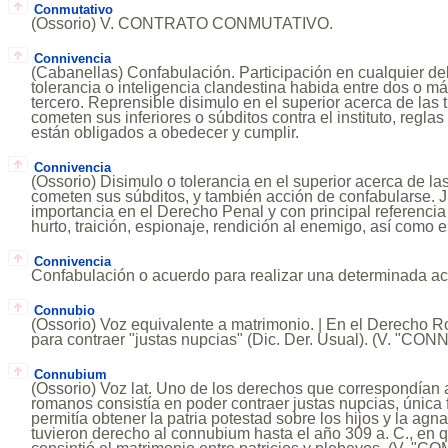
Conmutativo
(Ossorio) V. CONTRATO CONMUTATIVO.
Connivencia
(Cabanellas) Confabulación. Participación en cualquier de
tolerancia o inteligencia clandestina habida entre dos o má
tercero. Reprensible disimulo en el superior acerca de las
cometen sus inferiores o súbditos contra el instituto, reglas
están obligados a obedecer y cumplir.
Connivencia
(Ossorio) Disimulo o tolerancia en el superior acerca de l
cometen sus súbditos, y también acción de confabularse. J
importancia en el Derecho Penal y con principal referencia 
hurto, traición, espionaje, rendición al enemigo, así como e
Connivencia
Confabulación o acuerdo para realizar una determinada ac
Connubio
(Ossorio) Voz equivalente a matrimonio. | En el Derecho Ro
para contraer "justas nupcias" (Dic. Der. Usual). (V. "CO
Connubium
(Ossorio) Voz lat. Uno de los derechos que correspondían
romanos consistía en poder contraer justas nupcias, única
permitía obtener la patria potestad sobre los hijos y la ag
tuvieron derecho al connubium hasta el año 309 a. C., en 