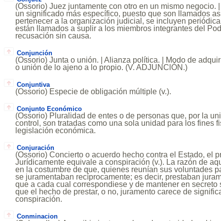
(Ossorio) Juez juntamente con otro en un mismo negocio. |
un significado más específico, puesto que son llamados as
pertenecer a la organización judicial, se incluyen periódic
están llamados a suplir a los miembros integrantes del Pod
recusación sin causa.
Conjunción
(Ossorio) Junta o unión. | Alianza política. | Modo de adqui
o unión de lo ajeno a lo propio. (V. ADJUNClÓN.)
Conjuntiva
(Ossorio) Especie de obligación múltiple (v.).
Conjunto Económico
(Ossorio) Pluralidad de entes o de personas que, por la un
control, son tratadas como una sola unidad para los fines fi
legislación económica.
Conjuración
(Ossorio) Concierto o acuerdo hecho contra el Estado, el pr
Jurídicamente equivale a conspiración (v.). La razón de a
en la costumbre de que, quienes reunían sus voluntades par
se juramentaban recíprocamente; es decir, prestaban juram
que a cada cual correspondiese y de mantener en secreto 
que el hecho de prestar, o no, juramento carece de signific
conspiración.
Conminacion