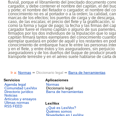
fluvial, porque el libramiento del precitado documento corr
cargador, y debe contener el nombre del capitán, el del buq
y porte; el nombre del fletador o cargador; el nombre del con
conocimiento no es al portador o a la orden; la calidad, ca
marcas de los efectos; los puertos de carga y de descarga,
caso, de las escalas; el precio del flete y la gratificación, s
como la forma y lugar de pago; la fecha y las firmas del cap
cargador fuere el mismo capitán o alguno de sus parientes
firmados por los dos individuos de la tripulación que lo sig
capitán firmará tantos ejemplares del conocimiento cuantos
ejemplar quedará en poder de aquél y los restantes en pode
conocimiento de embarque hace fe entre las personas int
y en el flete, y entre éstos y los aseguradores, sin perjuici
aseguradores y de los dueños del buque de producir prueba
transporte terrestre y en el aéreo suele hablarse de carta de 
Ir a:
Normas
➠ Diccionario legal ➠
Barra de herramientas
Servicios
Aplicaciones
Agenda legal
Normas
Comunidad LexiVox
Diccionario legal
Directorio jurídico
Barra de herramientas
Noticias
Artículos y ensayos
Úlimas normas
LexiVox
RSS FEED
¿Qué es LexiVox?
Quiénes somos
Novedades en LexiVox