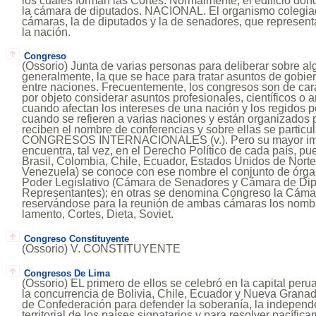
los cuales forman las Cortes. Normalmente, el edificio do
la cámara de diputados. NACIONAL. El organismo colegia
cámaras, la de diputados y la de senadores, que representa
la nación.
Congreso
(Ossorio) Junta de varias personas para deliberar sobre al
generalmente, la que se hace para tratar asuntos de gobier
entre naciones. Frecuentemente, los congresos son de carác
por objeto considerar asuntos profesionales, científicos o a
cuando afectan los intereses de una nación y los regidos po
cuando se refieren a varias naciones y están organizados 
reciben el nombre de conferencias y sobre ellas se particul
CONGRESOS INTERNACIONALES (v.). Pero su mayor impor
encuentra, tal vez, en el Derecho Político de cada país, pu
Brasil, Colombia, Chile, Ecuador, Estados Unidos de Norte
Venezuela) se conoce con ese nombre el conjunto de órga
Poder Legislativo (Cámara de Senadores y Cámara de Di
Representantes); en otras se denomina Congreso la Cáma
reservándose para la reunión de ambas cámaras los nomb
lamento, Cortes, Dieta, Soviet.
Congreso Constituyente
(Ossorio) V. CONSTITUYENTE
Congresos De Lima
(Ossorio) EL primero de ellos se celebró en la capital per
la concurrencia de Bolivia, Chile, Ecuador y Nueva Grana
de Confederación para defender la soberanía, la independe
territorial de los países signatarios y para resolver pacífi