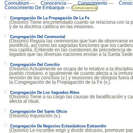
Connubium
—
Conocencia
—
Conocimiento
—
Conoc
Conocimiento De Embarque
—
Consecuencia
Congregación De La Propagación De La Fe
(Ossorio) Tiene encomendado cuanto se relaciona con la p
y de la doctrina católica en las misiones.
Congregación Del Ceremonial
(Ossorio) Regula las ceremonias que han de observarse en 
pontificio, así como las sagradas funciones que los carden
esa capilla. Entiende en las cuestiones de precedencia de 
legados que las diversas naciones envían a la Santa Sede
Congregación Del Concilio
(Ossorio) Actualmente se ocupa de lo relativo a la disciplin
pueblo cristiano, e igualmente de cuanto afecta a la inmuni
revisión de los concilios (v.) y reuniones de obispos fuera
la Congregación de la Propagación de la Fe (v.).
Congregación De Los Sagrados Ritos
(Ossorio) Tiene a su cargo las causas de beatificación y ca
afecta al ritual.
Congregación Del Santo Oficio
(Ossorio) Inquisición (v.).
Congregación De Negocios Eclesiásticos Extraordin
(Ossorio) Le incumbe erigir y dividir diócesis, promover pa