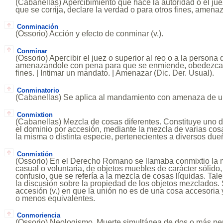
(Cabanellas) Apercibimiento que hace la autoridad o el ju
que se corrija, declare la verdad o para otros fines, amen
Conminación
(Ossorio) Acción y efecto de conminar (v.).
Conminar
(Ossorio) Apercibir el juez o superior al reo o a la person
amenazándole con pena para que se enmiende, obedezca, 
fines. | Intimar un mandato. | Amenazar (Dic. Der. Usual).
Conminatorio
(Cabanellas) Se aplica al mandamiento con amenaza de u
Conmixtion
(Cabanellas) Mezcla de cosas diferentes. Constituye uno d
el dominio por accesión, mediante la mezcla de varias cosa
la misma o distinta especie, pertenecientes a diversos due
Conmixtión
(Ossorio) En el Derecho Romano se llamaba conmixtio la 
casual o voluntaria, de objetos muebles de carácter sólido, 
confusio, que se refería a la mezcla de cosas líquidas. Ta
la discusión sobre la propiedad de los objetos mezclados. 
accesión (v.) en que la unión no es de una cosa accesoria y
o menos equivalentes.
Conmoriencia
(Ossorio) Neologismo. Muerte simultánea de dos o más per