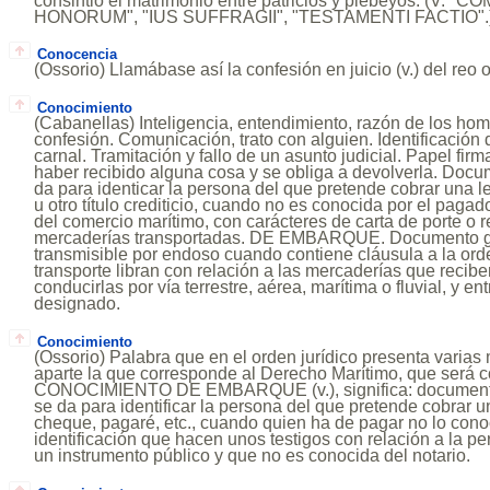
consintió el matrimonio entre patricios y plebeyos. (V. 
HONORUM", "IUS SUFFRAGII", "TESTAMENTI FACTIO".
Conocencia
(Ossorio) Llamábase así la confesión en juicio (v.) del reo
Conocimiento
(Cabanellas) Inteligencia, entendimiento, razón de los ho
confesión. Comunicación, trato con alguien. Identificació
carnal. Tramitación y fallo de un asunto judicial. Papel fi
haber recibido alguna cosa y se obliga a devolverla. Docu
da para identicar la persona del que pretende cobrar una 
u otro título crediticio, cuando no es conocida por el paga
del comercio marítimo, con carácteres de carta de porte o 
mercaderías transportadas. DE EMBARQUE. Documento g
transmisible por endoso cuando contiene cláusula a la or
transporte libran con relación a las mercaderías que recibe
conducirlas por vía terrestre, aérea, marítima o fluvial, y en
designado.
Conocimiento
(Ossorio) Palabra que en el orden jurídico presenta varia
aparte la que corresponde al Derecho Marítimo, que será c
CONOCIMIENTO DE EMBARQUE (v.), significa: documento 
se da para identificar la persona del que pretende cobrar u
cheque, pagaré, etc., cuando quien ha de pagar no lo conoc
identificación que hacen unos testigos con relación a la p
un instrumento público y que no es conocida del notario.