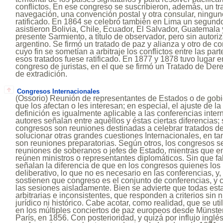
conflictos. En ese congreso se suscribieron, además, un t
navegación, una convención postal y otra consular, ningun
ratificado. En 1864 se celebró también en Lima un segund
asistieron Bolivia, Chile, Ecuador, El Salvador, Guatemala
presente Sarmiento, a título de observador, pero sin autori
argentino. Se firmó un tratado de paz y alianza y otro de c
cuyo fin se sometían a arbitraje los conflictos entre las par
esos tratados fuese ratificado. En 1877 y 1878 tuvo lugar 
congreso de juristas, en el que se firmó un Tratado de Dere
de extradición.
Congresos Internacionales
(Ossorio) Reunión de representantes de Estados o de gobie
que los afectan o les interesan; en especial, el ajuste de la
definición es igualmente aplicable a las conferencias inte
autores señalan entre aquéllos y éstas ciertas diferencias;
congresos son reuniones destinadas a celebrar tratados d
solucionar otras grandes cuestiones Internacionales, en ta
son reuniones preparatorias. Según otros, los congresos se
reuniones de soberanos o jefes de Estado, mientras que en
reúnen ministros o representantes diplomáticos. Sin que fal
señalan la diferencia de que en los congresos quienes los 
deliberativo, lo que no es necesario en las conferencias, y,
sostienen que congreso es el conjunto de conferencias, y 
las sesiones aisladamente. Bien se advierte que todas est
arbitrarias e inconsistentes, que responden a criterios si
jurídico ni histórico. Cabe acotar, como realidad, que se ut
en los múltiples conciertos de paz europeos desde Münster
París, en 1856. Con posterioridad, y quizá por influjo inglé