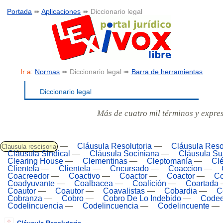
Portada
➠
Aplicaciones
➠ Diccionario legal
Ir a:
Normas
➠ Diccionario legal ➠
Barra de herramientas
Diccionario legal
Más de cuatro mil términos y expre
—
Cláusula Resolutoria
—
Cláusula Reso
Clausula rescisoria
Cláusula Sindical
—
Cláusula Sociniana
—
Cláusula Su
Clearing House
—
Clementinas
—
Cleptomanía
—
Clé
Clientela
—
Clientela
—
Cncursado
—
Coaccion
—
Coacreedor
—
Coactivo
—
Coactor
—
Coactor
—
Co
Coadyuvante
—
Coalbacea
—
Coalición
—
Coartada
Coautor
—
Coautor
—
Coavalistas
—
Cobardia
—
C
Cobranza
—
Cobro
—
Cobro De Lo Indebido
—
Codee
Codelincuencia
—
Codelincuencia
—
Codelincuente
—