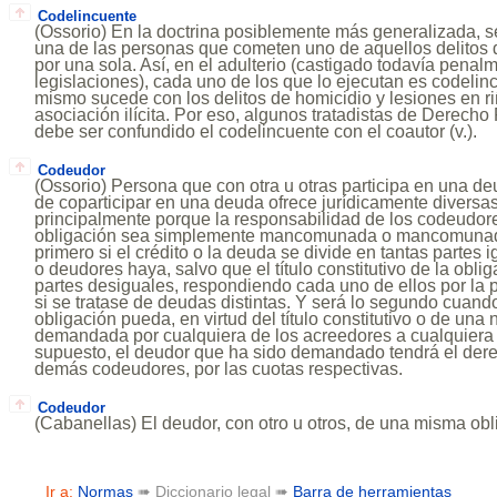
Codelincuente
(Ossorio) En la doctrina posiblemente más generalizada, s
una de las personas que cometen uno de aquellos delitos 
por una sola. Así, en el adulterio (castigado todavía pena
legislaciones), cada uno de los que lo ejecutan es codelinc
mismo sucede con los delitos de homicidio y lesiones en ri
asociación ilícita. Por eso, algunos tratadistas de Derecho
debe ser confundido el codelincuente con el coautor (v.).
Codeudor
(Ossorio) Persona que con otra u otras participa en una de
de coparticipar en una deuda ofrece jurídicamente diversas 
principalmente porque la responsabilidad de los codeudor
obligación sea simplemente mancomunada o mancomunada 
primero si el crédito o la deuda se divide en tantas partes
o deudores haya, salvo que el título constitutivo de la obl
partes desiguales, respondiendo cada uno de ellos por la p
si se tratase de deudas distintas. Y será lo segundo cuando
obligación pueda, en virtud del título constitutivo o de una 
demandada por cualquiera de los acreedores a cualquiera 
supuesto, el deudor que ha sido demandado tendrá el derec
demás codeudores, por las cuotas respectivas.
Codeudor
(Cabanellas) El deudor, con otro u otros, de una misma obl
Ir a:
Normas
➠ Diccionario legal ➠
Barra de herramientas