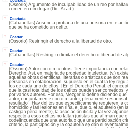
Coartada
(Ossorio) Argumento de inculpabilidad de un reo por halla
crimen en otro lugar (Dic. Acad.).
Coartada
(Cabanellas) Ausencia probada de una persona en relación
que se ha cometido un delito.
Coartar
(Ossorio) Restringir el derecho a la libertad de otro.
Coartar
(Cabanellas) Restringir o limitar el derecho o libertad de a
Coautor
(Ossorio) Autor con otro u otros. Tiene importancia con rel
Derecho. Así, en materia de propiedad intelectual (v.) exis
aquellas obras científicas, literarias o artísticas que son r
personas en colaboración, supuesto en el cual la ley regul
los de cada uno de ellos. | En el Derecho Penal, el concep
que la casi totalidad de los delitos pueden ser cometidos, 
por varios autores. Por eso, Mezger lo define diciendo que
autor, conjuntamente con otro autor, plenamente responsab
resultado". Hay delitos que específicamente requieren la coa
homicidio y las lesiones en riña, el duelo, el adulterio (en 
castigan penalmente), la asociación ilícita y tal vez algunos
respecto a esos delitos no faltan juristas que afirman que 
codelincuencia que una autoría o que una participación cri
criterio, la participación y la coautoría se dan si eventual