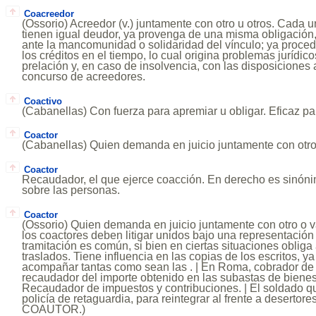
Coacreedor
(Ossorio) Acreedor (v.) juntamente con otro u otros. Cada 
tienen igual deudor, ya provenga de una misma obligación,
ante la mancomunidad o solidaridad del vínculo; ya proce
los créditos en el tiempo, lo cual origina problemas jurídico
prelación y, en caso de insolvencia, con las disposiciones 
concurso de acreedores.
Coactivo
(Cabanellas) Con fuerza para apremiar u obligar. Eficaz para
Coactor
(Cabanellas) Quien demanda en juicio juntamente con otro
Coactor
Recaudador, el que ejerce coacción. En derecho es sinón
sobre las personas.
Coactor
(Ossorio) Quien demanda en juicio juntamente con otro o v
los coactores deben litigar unidos bajo una representación 
tramitación es común, si bien en ciertas situaciones oblig
traslados. Tiene influencia en las copias de los escritos, y
acompañar tantas como sean las . | En Roma, cobrador de r
recaudador del importe obtenido en las subastas de bienes 
Recaudador de impuestos y contribuciones. | El soldado qu
policía de retaguardia, para reintegrar al frente a desertore
COAUTOR.)