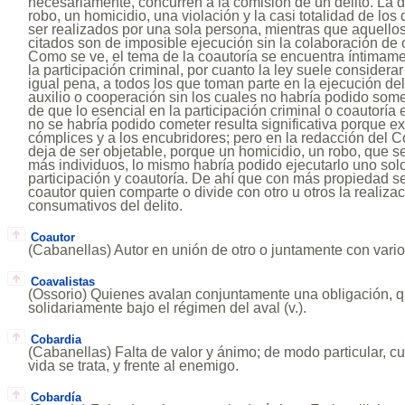
necesariamente, concurren a la comisión de un delito. La di
robo, un homicidio, una violación y la casi totalidad de lo
ser realizados por una sola persona, mientras que aquellos
citados son de imposible ejecución sin la colaboración de 
Como se ve, el tema de la coautoría se encuentra íntimame
la participación criminal, por cuanto la ley suele considerar
igual pena, a todos los que toman parte en la ejecución de
auxilio o cooperación sin los cuales no habría podido som
de que lo esencial en la participación criminal o coautoría e
no se habría podido cometer resulta significativa porque e
cómplices y a los encubridores; pero en la redacción del 
deja de ser objetable, porque un homicidio, un robo, que s
más individuos, lo mismo habría podido ejecutarlo uno solo
participación y coautoría. De ahí que con más propiedad s
coautor quien comparte o divide con otro u otros la realiza
consumativos del delito.
Coautor
(Cabanellas) Autor en unión de otro o juntamente con vari
Coavalistas
(Ossorio) Quienes avalan conjuntamente una obligación, 
solidariamente bajo el régimen del aval (v.).
Cobardia
(Cabanellas) Falta de valor y ánimo; de modo particular, cu
vida se trata, y frente al enemigo.
Cobardía