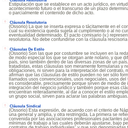
Cláusula Resolutoria
Estipulación que se establece en un acto jurídico, en virtud
acontecimiento futuro o el transcurso de un plazo determina
o parcialmente el contenido de dicho acto.
Cláusula Resolutoria
(Ossorio) La que se inserta expresa o tácitamente en el cont
cual su existencia queda sujeta al cumplimiento o al no c
eventualidad determinado. El pacto comisario (v.) represen
resolutoria. No debe confundirse con la cláusula rescisoria 
Cláusulas De Estilo
(Ossorio) Son las que por costumbre se incluyen en la reda
de modo especial los que se otorgan ante notario, y que dif
país, sino también dentro de las diversas zonas de un paí
tratadistas, estas cláusulas son meramente formularias y 
obligaciones, ni sirven para la interpretación del contrato,
afirman que las cláusulas de estilo pueden no ser sólo form
llamados usos convencionales, usos negociales, usos del tr
es considerable, precisamente porque sirven de medio de i
integración del negocio jurídico y también porque esas clá
encuentran reiteradamente, al dar a conocer el estilo emple
un grupo social, sirven para aclarar las palabras ambiguas
Cláusula Sindical
(Ossorio) Esta expresión, de acuerdo con el criterio de Náp
una general y amplia, y otra restringida. La primera se refie
convenida por las asociaciones profesionales pactantes par
mínimas de trabajo a las cuales deberán ajustarse, bajo pe
contratos de trabajo individuales" y que son denominadas