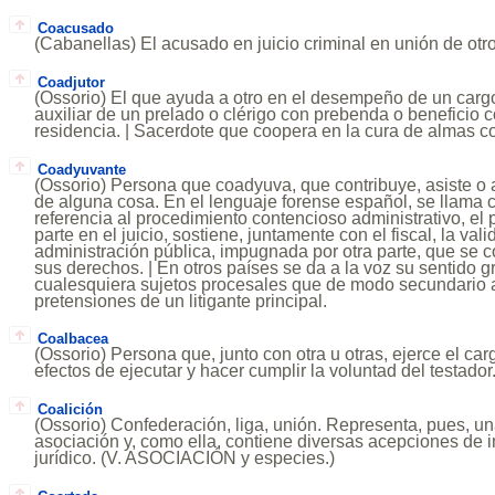
Coacusado
(Cabanellas) El acusado en juicio criminal en unión de otro
Coadjutor
(Ossorio) El que ayuda a otro en el desempeño de un cargo.
auxiliar de un prelado o clérigo con prebenda o beneficio 
residencia. | Sacerdote que coopera en la cura de almas co
Coadyuvante
(Ossorio) Persona que coadyuva, que contribuye, asiste o
de alguna cosa. En el lenguaje forense español, se llama
referencia al procedimiento contencioso administrativo, el 
parte en el juicio, sostiene, juntamente con el fiscal, la val
administración pública, impugnada por otra parte, que se 
sus derechos. | En otros países se da a la voz su sentido g
cualesquiera sujetos procesales que de modo secundario
pretensiones de un litigante principal.
Coalbacea
(Ossorio) Persona que, junto con otra u otras, ejerce el car
efectos de ejecutar y hacer cumplir la voluntad del testador
Coalición
(Ossorio) Confederación, liga, unión. Representa, pues, un
asociación y, como ella, contiene diversas acepciones de 
jurídico. (V. ASOCIACIÓN y especies.)