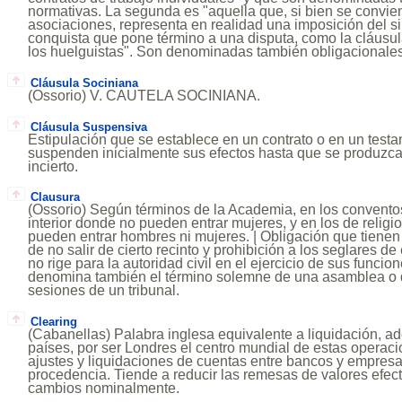
normativas. La segunda es "aquella que, si bien se convi
asociaciones, representa en realidad una imposición del s
conquista que pone término a una disputa, como la cláusul
los huelguistas". Son denominadas también obligacionales
Cláusula Sociniana
(Ossorio) V. CAUTELA SOCINIANA.
Cláusula Suspensiva
Estipulación que se establece en un contrato o en un testa
suspenden inicialmente sus efectos hasta que se produzc
incierto.
Clausura
(Ossorio) Según términos de la Academia, en los conventos 
interior donde no pueden entrar mujeres, y en los de relig
pueden entrar hombres ni mujeres. | Obligación que tienen
de no salir de cierto recinto y prohibición a los seglares de
no rige para la autoridad civil en el ejercicio de sus funci
denomina también el término solemne de una asamblea o q
sesiones de un tribunal.
Clearing
(Cabanellas) Palabra inglesa equivalente a liquidación, a
países, por ser Londres el centro mundial de estas operaci
ajustes y liquidaciones de cuentas entre bancos y empres
procedencia. Tiende a reducir las remesas de valores efec
cambios nominalmente.