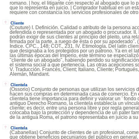
romano. | hoy, el litigante con respecto al abogado que lo p
que lo representa en juicio. | Comprador habitual en un est
requiere con constancia los servicios profesionales de otro 
Cliente
(Couture) I. Definición. Calidad o atributo de la persona aco
defendida o representada por un abogado o procurador. II
podrán exigir de sus clientes al principio del pleito, una re
firmada por la parte, a ruego de ésta o por su apoderado". (
Indice. CPC., 148; COT., 231. IV. Etimología. Del latín clien
que designaba a los protegidos por un patrono. Ya en el la
las últimas épocas del Imperio, este término se especializó
"cliente de un abogado", habiendo perdido su significación
el sistema social a que pertenecía. Las otras acepciones s
V. Traducción. Francés, Client; Italiano, Cliente; Portugués, 
Alemán, Mandant.
Clientela
(Ossorio) Conjunto de personas que utilizan los servicios 
hacen sus compras en determinada casa de comercio. En e
clientela tiene importancia para definir y valorar un ' fondo 
antiguo Derecho Romano, la clientela establecía un vínculo
cliente; es decir, entre una persona libre y por regla genera
colocaba bajo la protección y dependencia de un pater fami
de la antigua Roma, el patrono representaba en juicio a su 
Clientela
(Cabanellas) Conjunto de clientes de un profesional, come
que obtiene beneficios pecuniarios del público en general