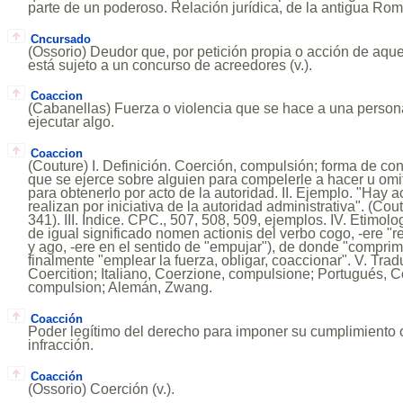
parte de un poderoso. Relación jurídica, de la antigua Roma
Cncursado
(Ossorio) Deudor que, por petición propia o acción de aqu
está sujeto a un concurso de acreedores (v.).
Coaccion
(Cabanellas) Fuerza o violencia que se hace a una persona
ejecutar algo.
Coaccion
(Couture) I. Definición. Coerción, compulsión; forma de con
que se ejerce sobre alguien para compelerle a hacer u omiti
para obtenerlo por acto de la autoridad. II. Ejemplo. "Hay 
realizan por iniciativa de la autoridad administrativa". (C
341). III. Indice. CPC., 507, 508, 509, ejemplos. IV. Etimologí
de igual significado nomen actionis del verbo cogo, -ere "
y ago, -ere en el sentido de "empujar"), de donde "comprimi
finalmente "emplear la fuerza, obligar, coaccionar". V. Tra
Coercition; Italiano, Coerzione, compulsione; Portugués, C
compulsion; Alemán, Zwang.
Coacción
Poder legítimo del derecho para imponer su cumplimiento 
infracción.
Coacción
(Ossorio) Coerción (v.).