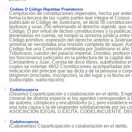
Codees O Código Repetitae Praelationis
Compilación de constituciones imperiales, hecha por orden
forma la tercera de las cuatro partes que integra el Corpus 
publicado el Código de Justiniano, se dictó 50 constituci
dudosos y unas 250 reformando el derecho vigente, que no
Código; 2) por virtud de dichas constituciones y la publica
teniéndolas en cuenta, se rompió la armonía jurídica entre l
Código primitivo, expresión del derecho anterior a Justinia
armonía se necesitaba una revisión completa de aquel. Aut
Código fue una Comisión nombrada por Justiniano el año 
Triboniano, cuestor del palacio imperial, Doroteo, profesor 
los funcionarios judiciales en la prefectura de la capital de
Constantino y Juan. Consta de doce libros, subdivididos en 
cuales se insertan 4652 Constituciones acompañadas por l
indicación del príncipe que las dicta y de la persona o cor
dirigieron (inscriptio, inscripción), la del lugar y la fecha 
(subscriptio, subscripción).
Codelincuencia
(Ossorio) Coparticipación o colaboración en el delito. En
criminal de distinta especie si los agentes corresponden a 
de autores, cómplices y encubridores (v.), pero establece e
una sola causa y la de responder solidariamente por las co
ASOCIACIÓN ILEGAL O ILÍCITA, CODELINCUENTE, DE
Codelincuencia
(Cabanellas) Coparticipación o colaboración en el delito.