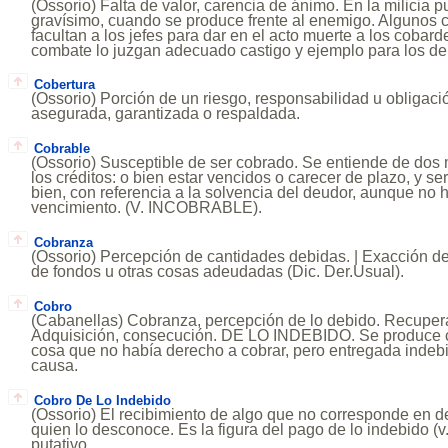
(Ossorio) Falta de valor, carencia de ánimo. En la milicia p
gravísimo, cuando se produce frente al enemigo. Algunos 
facultan a los jefes para dar en el acto muerte a los cobard
combate lo juzgan adecuado castigo y ejemplo para los d
Cobertura
(Ossorio) Porción de un riesgo, responsabilidad u obligac
asegurada, garantizada o respaldada.
Cobrable
(Ossorio) Susceptible de ser cobrado. Se entiende de dos
los créditos: o bien estar vencidos o carecer de plazo, y ser
bien, con referencia a la solvencia del deudor, aunque no 
vencimiento. (V. INCOBRABLE).
Cobranza
(Ossorio) Percepción de cantidades debidas. | Exacción d
de fondos u otras cosas adeudadas (Dic. Der.Usual).
Cobro
(Cabanellas) Cobranza, percepción de lo debido. Recupera
Adquisición, consecución. DE LO INDEBIDO. Se produce 
cosa que no había derecho a cobrar, pero entregada indebi
causa.
Cobro De Lo Indebido
(Ossorio) El recibimiento de algo que no corresponde en d
quien lo desconoce. Es la figura del pago de lo indebido (v
putativo.