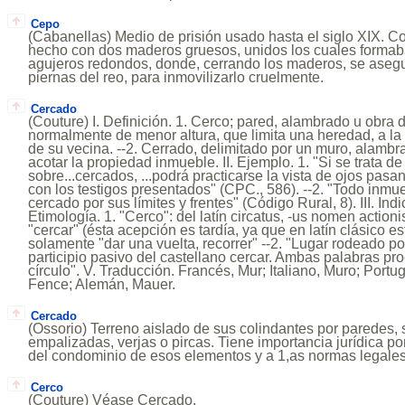
Cepo
(Cabanellas) Medio de prisión usado hasta el siglo XIX. Co
hecho con dos maderos gruesos, unidos los cuales formab
agujeros redondos, donde, cerrando los maderos, se asegu
piernas del reo, para inmovilizarlo cruelmente.
Cercado
(Couture) I. Definición. 1. Cerco; pared, alambrado u obra d
normalmente de menor altura, que limita una heredad, a la
de su vecina. --2. Cerrado, delimitado por un muro, alambr
acotar la propiedad inmueble. II. Ejemplo. 1. "Si se trata 
sobre...cercados, ...podrá practicarse la vista de ojos pasa
con los testigos presentados" (CPC., 586). --2. "Todo inmue
cercado por sus límites y frentes" (Código Rural, 8). III. Ind
Etimología. 1. "Cerco": del latín circatus, -us nomen actioni
"cercar" (ésta acepción es tardía, ya que en latín clásico e
solamente "dar una vuelta, recorrer" --2. "Lugar rodeado po
participio pasivo del castellano cercar. Ambas palabras proc
círculo". V. Traducción. Francés, Mur; Italiano, Muro; Portu
Fence; Alemán, Mauer.
Cercado
(Ossorio) Terreno aislado de sus colindantes por paredes, s
empalizadas, verjas o pircas. Tiene importancia jurídica po
del condominio de esos elementos y a 1,as normas legales 
Cerco
(Couture) Véase Cercado.