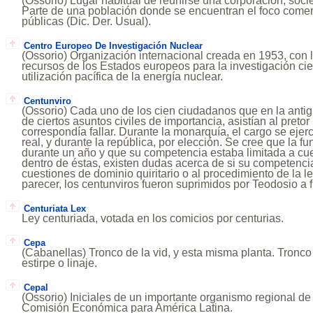
(Ossorio) Lugar habitual de reunirse una corporación, socied
Parte de una población donde se encuentran el foco comerc
públicas (Dic. Der. Usual).
Centro Europeo De Investigación Nuclear
(Ossorio) Organización internacional creada en 1953, con la
recursos de los Estados europeos para la investigación cien
utilización pacífica de la energía nuclear.
Centunviro
(Ossorio) Cada uno de los cien ciudadanos que en la ant
de ciertos asuntos civiles de importancia, asistían al preto
correspondía fallar. Durante la monarquía, el cargo se eje
real, y durante la república, por elección. Se cree que la
durante un año y que su competencia estaba limitada a cuest
dentro de éstas, existen dudas acerca de si su competencia
cuestiones de dominio quiritario o al procedimiento de la l
parecer, los centunviros fueron suprimidos por Teodosio a fi
Centuriata Lex
Ley centuriada, votada en los comicios por centurias.
Cepa
(Cabanellas) Tronco de la vid, y esta misma planta. Tronco
estirpe o linaje.
Cepal
(Ossorio) Iniciales de un importante organismo regional de
Comisión Económica para América Latina.