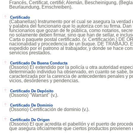
Francés, Certificat, certifié; Alemán, Bescheinigung, (Begla
Beurlaundung, Ernschreiben).
Certificado
(Cabanellas) Instrumento por el cual se asegura la verdad 
y palabra del funcionario que lo autoriza con su firma. Dan
funcionarios que gozan de fe pública, como notarios, secreta
no solamente deben firmar, sino que han de sellar, e inclus
Carta o paquete postal certificado. (v. Certificación.) DE OR
nacionalidad y procedencia de un buque. DE TRABAJO. 
expedido por el patrono al trabajador, y donde se hace cons
servicios prestados.
Certificado De Buena Conducta
(Ossorio) El extendido por la policía u otra autoridad espec
determinado individuo ha observado, en cuanto se sabe, bu
caracterizada por la carencia de antecedentes penales y p
vicios, desórdenes y pendencias.
Certificado De Depósito
(Ossorio) "Warrant" (v.).
Certificado De Dominio
(Ossorio) Certificación de dominio (v.).
Certificado De Origen
(Ossorio) El que acredita el pabellón y el puerto de proced
que asegura oficialmente que ciertos productos provienen d