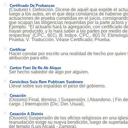
Certificado De Probanzas
(Couture) I. Definición. Dicese de aquél que expide el actu
luego a los autos, en el que deja constancia de haberse gl
actuaciones de prueba cumplidas en el juicio, consignando
que ocupan las diligencias requeridas por la parte actora y
Ejemplo. "El actuario hará la agregación, con certificado d
hayan producido, y lo hará saber a las partes por medio de 
respectiva" (CPC., 601). III. Indice. CPC., 601 IV. Etimolog
Prueba. V. Traducción. Véase Certificado; Prueba.
Certificar
Hacer constar por escrito una realidad de hecho por quien 
atribución para ello.
Certior Fieri De Re Ab Aliquo
Ser hecho sabedor de algo por alguien.
Cervicibus Suis Rem Publicam Sustinere
Llevar sobre sus espaldas el peso del gobierno.
Cesación
(Ossorio) Final, término. | Suspensión. | Abandono. | Fin 
cargo. | Interrupción (Dic. Der. Usual).
Cesación A Divinis
(Ossorio) Suspensión de los oficios religiosos en una igle
reanudación exige su nueva bendición, luego de superada e
del templo (Luis Alcalá - Zamora).