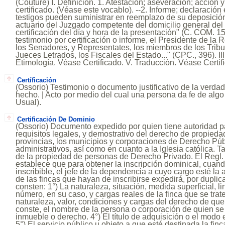
(Couture) I. Definición. 1. Atestación; aseveración; acción 
certificado. (Véase este vocablo). --2. Informe; declaració
testigos pueden suministrar en reemplazo de su deposición o
actuario del Juzgado competente del domicilio general del f
certificación del día y hora de la presentación" (C. COM. 15
testimonio por certificación o informe, el Presidente de la 
los Senadores, y Representates, los miembros de los Tribu
Jueces Letrados, los Fiscales del Estado..." (CPC., 396). III
Etimología. Véase Certificado. V. Traducción. Véase Certif
Certíficación
(Ossorio) Testimonio o documento justificativo de la verdad
hecho. | Acto por medio del cual una persona da fe de algo 
Usual).
Certificación De Dominio
(Ossorio) Documento expedido por quien tiene autoridad pa
requisitos legales, y demostrativo del derecho de propieda
provincias, los municipios y corporaciones de Derecho Púb
administrativos, así como en cuanto a la Iglesia católica. 
de la propiedad de personas de Derecho Privado. El Regl.
establece que para obtener la inscripción dominical, cuando
inscribible, el jefe de la dependencia a cuyo cargo esté la
de las fincas que hayan de inscribirse expedirá, por duplic
consten: 1°) La naturaleza, situación, medida superficial, 
número, en su caso, y cargas reales de la finca que se trate 
naturaleza, valor, condiciones y cargas del derecho de que
conste, el nombre de la persona o corporación de quien se
inmueble o derecho. 4°) El título de adquisición o el modo
5°) El servicio público u objeto a que esté destinada la finca