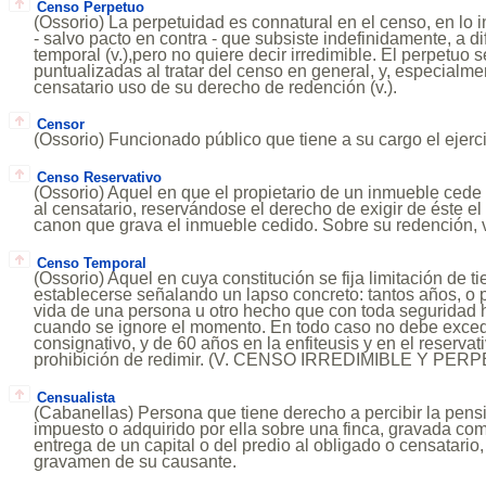
Censo Perpetuo
(Ossorio) La perpetuidad es connatural en el censo, en lo in
- salvo pacto en contra - que subsiste indefinidamente, a d
temporal (v.),pero no quiere decir irredimible. El perpetuo 
puntualizadas al tratar del censo en general, y, especialme
censatario uso de su derecho de redención (v.).
Censor
(Ossorio) Funcionado público que tiene a su cargo el ejercic
Censo Reservativo
(Ossorio) Aquel en que el propietario de un inmueble cede el
al censatario, reservándose el derecho de exigir de éste e
canon que grava el inmueble cedido. Sobre su redención,
Censo Temporal
(Ossorio) Aquel en cuya constitución se fija limitación de 
establecerse señalando un lapso concreto: tantos años, o p
vida de una persona u otro hecho que con toda seguridad
cuando se ignore el momento. En todo caso no debe exced
consignativo, y de 60 años en la enfiteusis y en el reservati
prohibición de redimir. (V. CENSO IRREDIMIBLE Y PER
Censualista
(Cabanellas) Persona que tiene derecho a percibir la pen
impuesto o adquirido por ella sobre una finca, gravada co
entrega de un capital o del predio al obligado o censatario,
gravamen de su causante.