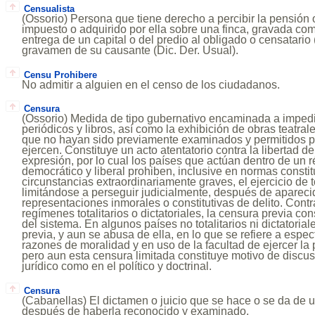
Censualista
(Ossorio) Persona que tiene derecho a percibir la pensión 
impuesto o adquirido por ella sobre una finca, gravada co
entrega de un capital o del predio al obligado o censatario (
gravamen de su causante (Dic. Der. Usual).
Censu Prohibere
No admitir a alguien en el censo de los ciudadanos.
Censura
(Ossorio) Medida de tipo gubernativo encaminada a impedi
periódicos y libros, así como la exhibición de obras teatral
que no hayan sido previamente examinados y permitidos po
ejercen. Constituye un acto atentatorio contra la libertad 
expresión, por lo cual los países que actúan dentro de un r
democrático y liberal prohiben, inclusive en normas constit
circunstancias extraordinariamente graves, el ejercicio de 
limitándose a perseguir judicialmente, después de apareci
representaciones inmorales o constitutivas de delito. Contr
regímenes totalitarios o dictatoriales, la censura previa con
del sistema. En algunos países no totalitarios ni dictatorial
previa, y aun se abusa de ella, en lo que se refiere a espec
razones de moralidad y en uso de la facultad de ejercer la 
pero aun esta censura limitada constituye motivo de discus
jurídico como en el político y doctrinal.
Censura
(Cabanellas) El dictamen o juicio que se hace o se da de u
después de haberla reconocido y examinado.