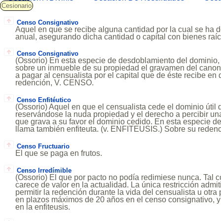
Cesionario
Censo Consignativo
Aquel en que se recibe alguna cantidad por la cual se ha 
anual, asegurando dicha cantidad o capital con bienes raíc
Censo Consignativo
(Ossorio) En esta especie de desdoblamiento del dominio,
sobre un inmueble de su propiedad el gravamen del canon
a pagar al censualista por el capital que de éste recibe en
redención, V. CENSO.
Censo Enfitéutico
(Ossorio) Aquel en que el censualista cede el dominio útil
reservándose la nuda propiedad y el derecho a percibir una
que grava a su favor el dominio cedido. En esta especie de
llama también enfiteuta. (v. ENFITEUSIS.) Sobre su redenc
Censo Fructuario
El que se paga en frutos.
Censo Irredímible
(Ossorio) El que por pacto no podía redimiese nunca. Tal 
carece de valor en la actualidad. La única restricción admi
permitir la redención durante la vida del censualista u otr
en plazos máximos de 20 años en el censo consignativo, y 
en la enfiteusis.