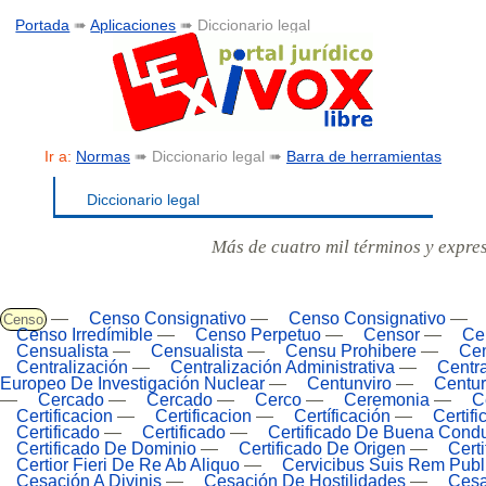
Portada
➠
Aplicaciones
➠ Diccionario legal
Ir a:
Normas
➠ Diccionario legal ➠
Barra de herramientas
Diccionario legal
Más de cuatro mil términos y expre
—
Censo Consignativo
—
Censo Consignativo
—
Censo
Censo Irredímible
—
Censo Perpetuo
—
Censor
—
Ce
Censualista
—
Censualista
—
Censu Prohibere
—
Ce
Centralización
—
Centralización Administrativa
—
Centra
Europeo De Investigación Nuclear
—
Centunviro
—
Centur
—
Cercado
—
Cercado
—
Cerco
—
Ceremonia
—
C
Certificacion
—
Certificacion
—
Certíficación
—
Certif
Certificado
—
Certificado
—
Certificado De Buena Cond
Certificado De Dominio
—
Certificado De Origen
—
Cert
Certior Fieri De Re Ab Aliquo
—
Cervicibus Suis Rem Publ
Cesación A Divinis
—
Cesación De Hostilidades
—
Cesa