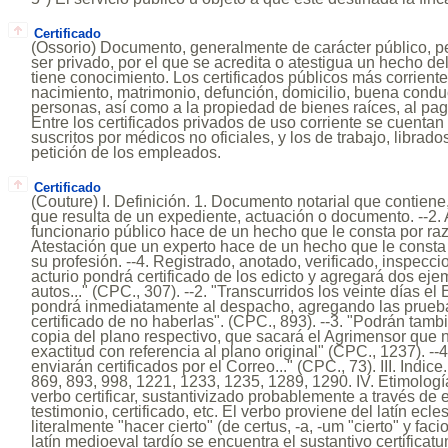
Certificado
(Ossorio) Documento, generalmente de carácter público, 
ser privado, por el que se acredita o atestigua un hecho de
tiene conocimiento. Los certificados públicos más corriente
nacimiento, matrimonio, defunción, domicilio, buena conduc
personas, así como a la propiedad de bienes raíces, al pag
Entre los certificados privados de uso corriente se cuenta
suscritos por médicos no oficiales, y los de trabajo, librad
petición de los empleados.
Certificado
(Couture) I. Definición. 1. Documento notarial que contiene
que resulta de un expediente, actuación o documento. --2.
funcionario público hace de un hecho que le consta por raz
Atestación que un experto hace de un hecho que le consta 
su profesión. --4. Registrado, anotado, verificado, inspeccio
acturio pondrá certificado de los edicto y agregará dos ejem
autos..." (CPC., 307). --2. "Transcurridos los veinte días el
pondrá inmediatamente al despacho, agregando las prueb
certificado de no haberlas". (CPC., 893). --3. "Podrán tambi
copia del plano respectivo, que sacará el Agrimensor que 
exactitud con referencia al plano original" (CPC., 1237). --4
enviarán certificados por el Correo..." (CPC., 73). III. Indic
869, 893, 998, 1221, 1233, 1235, 1289, 1290. IV. Etimología
verbo certificar, sustantivizado probablemente a través d
testimonio, certificado, etc. El verbo proviene del latín ecles
literalmente "hacer cierto" (de certus, -a, -um "cierto" y faci
latín medioeval tardío se encuentra el sustantivo certificatu