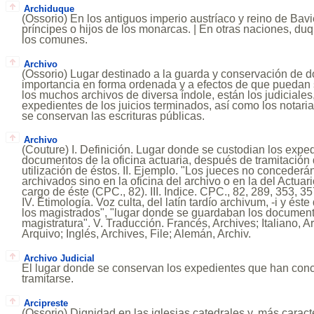
Archiduque
(Ossorio) En los antiguos imperio austríaco y reino de Bav
príncipes o hijos de los monarcas. | En otras naciones, du
los comunes.
Archivo
(Ossorio) Lugar destinado a la guarda y conservación de
importancia en forma ordenada y a efectos de que puedan 
los muchos archivos de diversa índole, están los judiciales
expedientes de los juicios terminados, así como los notaria
se conservan las escrituras públicas.
Archivo
(Couture) I. Definición. Lugar donde se custodian los exped
documentos de la oficina actuaria, después de tramitación 
utilización de éstos. II. Ejemplo. "Los jueces no concederá
archivados sino en la oficina del archivo o en la del Actuari
cargo de éste (CPC., 82). III. Indice. CPC., 82, 289, 353, 3
IV. Etimología. Voz culta, del latín tardío archivum, -i y ést
los magistrados", "lugar donde se guardaban los documen
magistratura". V. Traducción. Francés, Archives; Italiano, A
Arquivo; Inglés, Archives, File; Alemán, Archiv.
Archivo Judicial
El lugar donde se conservan los expedientes que han con
tramitarse.
Arcipreste
(Ossorio) Dignidad en las iglesias catedrales y, más carac