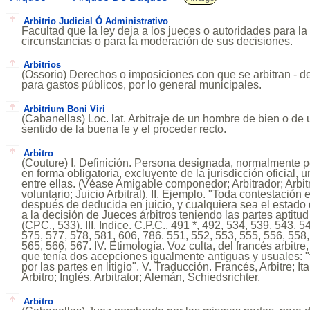
Arbitrio Judicial Ó Administrativo
Facultad que la ley deja a los jueces o autoridades para la
circunstancias o para la moderación de sus decisiones.
Arbitrios
(Ossorio) Derechos o imposiciones con que se arbitran - de
para gastos públicos, por lo general municipales.
Arbitrium Boni Viri
(Cabanellas) Loc. lat. Arbitraje de un hombre de bien o de
sentido de la buena fe y el proceder recto.
Arbitro
(Couture) I. Definición. Persona designada, normalmente po
en forma obligatoria, excluyente de la jurisdicción oficial, 
entre ellas. (Véase Amigable componedor; Arbitrador; Arbitr
voluntario; Juicio Arbitral). II. Ejemplo. "Toda contestación 
después de deducida en juicio, y cualquiera sea el estado
a la decisión de Jueces árbitros teniendo las partes aptitud
(CPC., 533). III. Indice. C.P.C., 491 *, 492, 534, 539, 543, 
575, 577, 578, 581, 606, 786. 551, 552, 553, 555, 556, 558,
565, 566, 567. IV. Etimología. Voz culta, del francés arbitre, és
que tenía dos acepciones igualmente antiguas y usuales: "t
por las partes en litigio". V. Traducción. Francés, Arbitre; It
Árbitro; Inglés, Arbitrator; Alemán, Schiedsrichter.
Arbitro