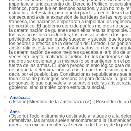
importancia jurídica dentro del Derecho Político, especial
histórico, porque fue en tiempos pasados, y aún no muy re
estructura del Estado, pero quedó prácticamente desecha
consecuencia de la expansión de las ideas de las revoluc
francesa, las naciones empezaron a implantar los regímene
democrático. El gobierno ejercido por los mejores no pasa
la determinación de quiénes sean ellos resulta imposible. 
los más ricos, los más fuertes, los más valientes o los que
privilegios de sangre, puede suceder, y sucede, que los pr
los peores a efectos de la dirección del Estado. Los gobi
aristocráticos estaban consubstanciados con las monarquía
la determinación de esos mejores quedaba al arbitrio de u
veces era inepto, malvado o cretino. En los modernos sistem
mejores se designan a sí mismos (o se mantienen en el p
fuerza de las armas. El único procedimiento lógico para de
dejar que la determinación sea hecha por los mismos que 
decir, por el pueblo. Las Constituciones republicanas sue
toda clase de privilegios personales para declarar la igual
personas, lo que equivale a la supresión de las aristocrac
gobierno, sino también como estructura social.
Aristócrata
(Ossorio) Miembro de la aristocracia (v.). | Poseedor de un tí
Arma
(Ossorio) Todo instrumento destinado al ataque o a la defe
defensivas, las armas suelen ensombrecer a la Humanidad 
guerra, sin excluir empleos al servicio del bien y de lo justo