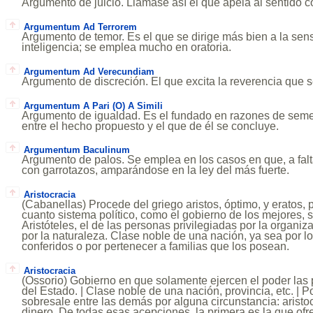
Argumento de juicio. Llámase así el que apela al sentido 
Argumentum Ad Terrorem
Argumento de temor. Es el que se dirige más bien a la sens
inteligencia; se emplea mucho en oratoria.
Argumentum Ad Verecundiam
Argumento de discreción. El que excita la reverencia que 
Argumentum A Pari (O) A Simili
Argumento de igualdad. Es el fundado en razones de seme
entre el hecho propuesto y el que de él se concluye.
Argumentum Baculinum
Argumento de palos. Se emplea en los casos en que, a falt
con garrotazos, amparándose en la ley del más fuerte.
Aristocracia
(Cabanellas) Procede del griego aristos, óptimo, y eratos, 
cuanto sistema político, como el gobierno de los mejores, 
Aristóteles, el de las personas privilegiadas por la organiz
por la naturaleza. Clase noble de una nación, ya sea por lo
conferidos o por pertenecer a familias que los posean.
Aristocracia
(Ossorio) Gobierno en que solamente ejercen el poder las
del Estado. | Clase noble de una nación, provincia, etc. | P
sobresale entre las demás por alguna circunstancia: aristoc
dinero. De todas esas acepciones, la primera es la que of