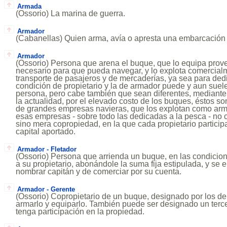
Armada
(Ossorio) La marina de guerra.
Armador
(Cabanellas) Quien arma, avía o apresta una embarcación 
Armador
(Ossorio) Persona que arena el buque, que lo equipa prov
necesario para que pueda navegar, y lo explota comercialm
transporte de pasajeros y de mercaderías, ya sea para dedi
condición de propietario y la de armador puede y aun sue
persona, pero cabe también que sean diferentes, mediante 
la actualidad, por el elevado costo de los buques, éstos s
de grandes empresas navieras, que los explotan como ar
esas empresas - sobre todo las dedicadas a la pesca - no 
sino mera copropiedad, en la que cada propietario partici
capital aportado.
Armador - Fletador
(Ossorio) Persona que arrienda un buque, en las condicio
a su propietario, abonándole la suma fija estipulada, y se 
nombrar capitán y de comerciar por su cuenta.
Armador - Gerente
(Ossorio) Copropietario de un buque, designado por los d
armarlo y equiparlo. También puede ser designado un terc
tenga participación en la propiedad.