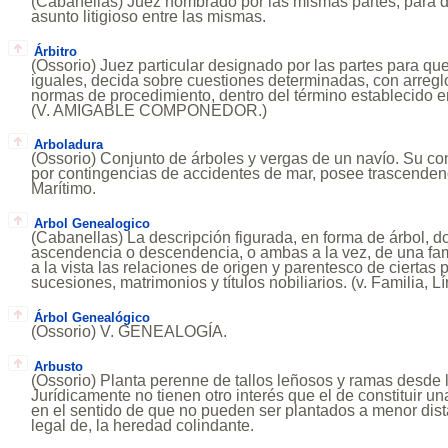
(Cabanellas) Juez nombrado por las mismas partes, para de
asunto litigioso entre las mismas.
Árbitro
(Ossorio) Juez particular designado por las partes para que,
iguales, decida sobre cuestiones determinadas, con arregl
normas de procedimiento, dentro del término establecido en
(V. AMIGABLE COMPONEDOR.)
Arboladura
(Ossorio) Conjunto de árboles y vergas de un navío. Su co
por contingencias de accidentes de mar, posee trascenden
Marítimo.
Arbol Genealogico
(Cabanellas) La descripción figurada, en forma de árbol, 
ascendencia o descendencia, o ambas a la vez, de una fam
a la vista las relaciones de origen y parentesco de ciertas
sucesiones, matrimonios y títulos nobiliarios. (v. Familia, L
Árbol Genealógico
(Ossorio) V. GENEALOGÍA.
Arbusto
(Ossorio) Planta perenne de tallos leñosos y ramas desde l
Jurídicamente no tienen otro interés que el de constituir un
en el sentido de que no pueden ser plantados a menor dista
legal de, la heredad colindante.