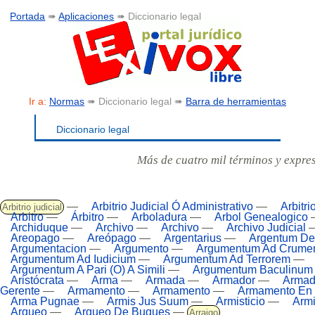
Portada
➠
Aplicaciones
➠ Diccionario legal
Ir a:
Normas
➠ Diccionario legal ➠
Barra de herramientas
Diccionario legal
Más de cuatro mil términos y expre
—
Arbitrio Judicial Ó Administrativo
—
Arbitri
Arbitrio judicial
Arbitro
—
Árbitro
—
Arboladura
—
Arbol Genealogico
Archiduque
—
Archivo
—
Archivo
—
Archivo Judicial
Areopago
—
Areópago
—
Argentarius
—
Argentum Det
Argumentacion
—
Argumento
—
Argumentum Ad Crum
Argumentum Ad Iudicium
—
Argumentum Ad Terrorem
—
Argumentum A Pari (O) A Simili
—
Argumentum Baculinum
Aristócrata
—
Arma
—
Armada
—
Armador
—
Armad
Gerente
—
Armamento
—
Armamento
—
Armamento En
Arma Pugnae
—
Armis Jus Suum
—
Armisticio
—
Armi
Arqueo
—
Arqueo De Buques
—
Arraigo