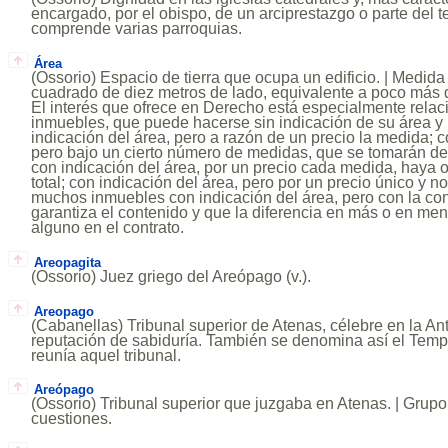
encargado, por el obispo, de un arciprestazgo o parte del t
comprende varias parroquias.
Área
(Ossorio) Espacio de tierra que ocupa un edificio. | Medida
cuadrado de diez metros de lado, equivalente a poco más
El interés que ofrece en Derecho está especialmente relac
inmuebles, que puede hacerse sin indicación de su área y p
indicación del área, pero a razón de un precio la medida; c
pero bajo un cierto número de medidas, que se tomarán de
con indicación del área, por un precio cada medida, haya o
total; con indicación del área, pero por un precio único y n
muchos inmuebles con indicación del área, pero con la co
garantiza el contenido y que la diferencia en más o en men
alguno en el contrato.
Areopagita
(Ossorio) Juez griego del Areópago (v.).
Areopago
(Cabanellas) Tribunal superior de Atenas, célebre en la An
reputación de sabiduría. También se denomina así el Temp
reunía aquel tribunal.
Areópago
(Ossorio) Tribunal superior que juzgaba en Atenas. | Grupo 
cuestiones.