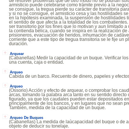
de resolver problemas que de otro modo no se podrían solu
armisticio puede celebrarse como trámite previo a la negoci
se consigue, la tregua pierde su carácter de transitoria para
y si no se consigue, el armisticio cesa y las hostilidades s
en la hipótesis examinada, la suspensión de hostilidades t
el sentido de que afecta a la totalidad de los combatientes.
ser transitorio por los fines que lo motivan y aun limitado
la contienda bélica, cuando se inspira en la realización de
prisioneros, evacuación de heridos, inhumación de cadáver
corriente que a este tipo de tregua transitoria se le fije un
duración.
Arquear
(Cabanellas) Medir la capacidad de un buque. Verificar lo
una cuenta, caja o entidad.
Arqueo
Cabida de un barco. Recuento de dinero, papeles y efectos
Arqueo
(Ossorio) Acción y efecto de arquear, o comprobar los caud
arcas, tomando la palabra arca tanto en su sentido directo
figurado, ya que los caudales pueden estar depositados en
principalmente de los bancos, y en lugares que no sean pr
También, medida de la capacidad de un buque.
Arqueo De Buques
(Cabanellas) La medida de laùcapacidad del buque o de 
objeto de deducir su tonelaje.