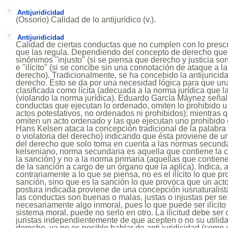
Antijuridicidad
(Ossorio) Calidad de lo antijurídico (v.).
Antijuridicidad
Calidad de ciertas conductas que no cumplen con lo prescri
que las regula. Dependiendo del concepto de derecho que
sinónimos "injusto" (si se piensa que derecho y justicia s
e "ilícito" (si se concibe sin una connotación de ataque a 
derecho). Tradicionalmente, se ha concebido la antijuricid
derecho. Esto se da por una necesidad lógica para que un
clasificada como lícita (adecuada a la norma jurídica que la
(violando la norma jurídica). Eduardo García Máynez señala
conductas que ejecutan lo ordenado, omiten lo prohibido u
actos potestativos, no ordenados ni prohibidos); mientras qu
omiten un acto ordenado y las que ejecutan uno prohibido (I
Hans Kelsen ataca la concepción tradicional de la palabra a
o violatoria del derecho) indicando que ésta proviene de 
del derecho que solo toma en cuenta a las normas secunda
kelseniano, norma secundaria es aquella que contiene la 
la sanción) y no a la norma primaria (aquellas que contien
de la sanción a cargo de un órgano que la aplica). Indica,
contrariamente a lo que se piensa, no es el ilícito lo que 
sanción, sino que es la sanción lo que provoca que un acto 
postura indicada proviene de una concepción iusnaturalis
las conductas son buenas o malas, justas o injustas per se. 
necesariamente algo inmoral, pues lo que puede ser ilícito 
sistema moral, puede no serlo en otro. La ilicitud debe ser
juristas independientemente de que acepten o no su utilidad
derecho, ya no es posible hablar de anti juridicidad (como c