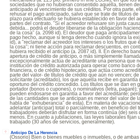
sociedades que no hubieran consentido aquella, tienen de
anticipado al vencimiento de sus créditos. Por otra parte, 
rehusar el pago anticipado, salvo que se trate de títulos de c
plazo para efectuarlo se hubiera establecido en favor del 
partes del contrato. "Si el acreedor rehusare sin justa causa
debida... podrá el deudor liberarse de la obligación hacien
de la cosa" (a. 2098 id). El deudor que paga anticipadament
pago hecho, aunque si tenga derecho cuando ignora la exis
id), a "reclamar del acreedor los intereses o los frutos que
la cosa"; ni tiene acción para reclamar descuentos, en con
hubiera recibido el anticipo (a. 2087 id). II. En derecho banc
apertura de crédito de anticipo, o más simplemente llamada
excepcionalmente actúa de acreditante una persona que n
institución de crédito autorizada para operar como banco 
financiera, o de crédito hipotecario, que actúa como acredit
parte del valor- de títulos de crédito que aún no vencen; de l
solicitante (acreditado), los que aquella recibe en garantí
oportuno del crédito concedido. Los títulos que se dan en 
portador (bonos o cupones), o nominativos (letra, pagaré); 
pueden endosarse en garantía a favor del acreditante; pero
de las cantidades que se anticipan es menor del valor de l
habla de "exhuberancia" de esta). En materia de vacacione
adelantar (anticipar) total o parcialmente, en beneficio del 
trabajadores deberán disfrutar en forma continúa (de) seis 
menos. En cuanto a jubilaciones, las leyes laborales fijan
trabajado (30 años de servicios, generalmente).
Anticipo De La Herencia
(Ossorio) Bien o bienes muebles o inmuebles, o de ambas