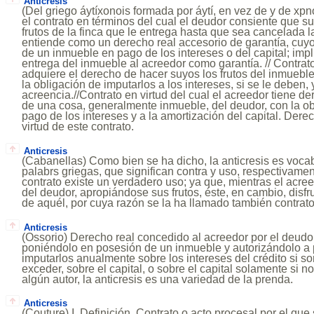
Anticresis
(Del griego áytíxonois formada por áytí, en vez de y de xpno
el contrato en términos del cual el deudor consiente que s
frutos de la finca que le entrega hasta que sea cancelada l
entiende como un derecho real accesorio de garantía, cuyo t
de un inmueble en pago de los intereses o del capital; impl
entrega del inmueble al acreedor como garantía. // Contrato
adquiere el derecho de hacer suyos los frutos del inmueble
la obligación de imputarlos a los intereses, si se le deben, 
acreencia.//Contrato en virtud del cual el acreedor tiene der
de una cosa, generalmente inmueble, del deudor, con la obl
pago de los intereses y a la amortización del capital. Dere
virtud de este contrato.
Anticresis
(Cabanellas) Como bien se ha dicho, la anticresis es voc
palabrs griegas, que significan contra y uso, respectivamen
contrato existe un verdadero uso; ya que, mientras el acree
del deudor, apropiándose sus frutos, éste, en cambio, disfru
de aquél, por cuya razón se la ha llamado también contrato
Anticresis
(Ossorio) Derecho real concedido al acreedor por el deudor,
poniéndolo en posesión de un inmueble y autorizándolo a pe
imputarlos anualmente sobre los intereses del crédito si so
exceder, sobre el capital, o sobre el capital solamente si 
algún autor, la anticresis es una variedad de la prenda.
Anticresis
(Couture) I. Definición. Contrato o acto procesal por el que