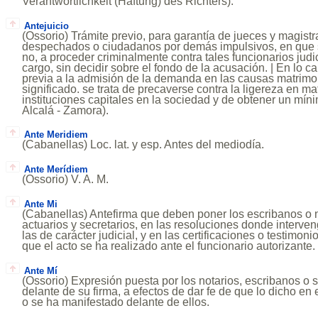
Verantwortlichkeit (Haftung) des Richters).
Antejuicio
(Ossorio) Trámite previo, para garantía de jueces y magistra
despechados o ciudadanos por demás impulsivos, en que se
no, a proceder criminalmente contra tales funcionarios judi
cargo, sin decidir sobre el fondo de la acusación. | En lo c
previa a la admisión de la demanda en las causas matrimo
significado. se trata de precaverse contra la ligereza en ma
instituciones capitales en la sociedad y de obtener un míni
Alcalá - Zamora).
Ante Meridiem
(Cabanellas) Loc. lat. y esp. Antes del mediodía.
Ante Merídiem
(Ossorio) V. A. M.
Ante Mi
(Cabanellas) Antefirma que deben poner los escribanos o n
actuarios y secretarios, en las resoluciones donde interve
las de carácter judicial, y en las certificaciones o testimon
que el acto se ha realizado ante el funcionario autorizante.
Ante Mí
(Ossorio) Expresión puesta por los notarios, escribanos o s
delante de su firma, a efectos de dar fe de que lo dicho e
o se ha manifestado delante de ellos.