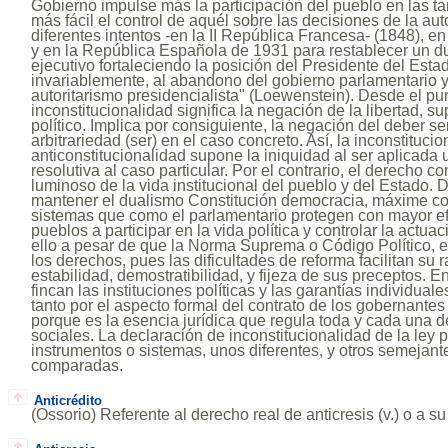
Gobierno impulse más la participación del pueblo en las ta
más fácil el control de aquél sobre las decisiones de la aut
diferentes intentos -en la II República Francesa- (1848), 
y en la República Española de 1931 para restablecer un du
ejecutivo fortaleciendo la posición del Presidente del Esta
invariablemente, al abandono del gobierno parlamentario y 
autoritarismo presidencialista" (Loewenstein). Desde el pun
inconstitucionalidad significa la negación de la libertad, 
político. Implica por consiguiente, la negación del deber ser
arbitrariedad (ser) en el caso concreto. Así, la inconstituci
anticonstitucionalidad supone la iniquidad al ser aplicada 
resolutiva al caso particular. Por el contrario, el derecho co
luminoso de la vida institucional del pueblo y del Estado. 
mantener el dualismo Constitución democracia, máxime co
sistemas que como el parlamentario protegen con mayor ef
pueblos a participar en la vida política y controlar la actua
ello a pesar de que la Norma Suprema o Código Político, 
los derechos, pues las dificultades de reforma facilitan su r
estabilidad, demostratibilidad, y fijeza de sus preceptos. 
fincan las instituciones políticas y las garantías individuale
tanto por el aspecto formal del contrato de los gobernante
porque es la esencia jurídica que regula toda y cada una 
sociales. La declaración de inconstitucionalidad de la ley 
instrumentos o sistemas, unos diferentes, y otros semejante
comparadas.
Anticrédito
(Ossorio) Referente al derecho real de anticresis (v.) o a su ti