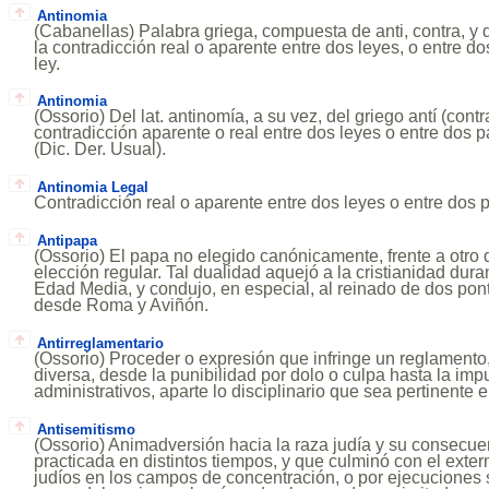
Antinomia
(Cabanellas) Palabra griega, compuesta de anti, contra, y 
la contradicción real o aparente entre dos leyes, o entre 
ley.
Antinomia
(Ossorio) Del lat. antinomía, a su vez, del griego antí (cont
contradicción aparente o real entre dos leyes o entre dos
(Dic. Der. Usual).
Antinomia Legal
Contradicción real o aparente entre dos leyes o entre dos
Antipapa
(Ossorio) El papa no elegido canónicamente, frente a otro 
elección regular. Tal dualidad aquejó a la cristianidad duran
Edad Media, y condujo, en especial, al reinado de dos pon
desde Roma y Aviñón.
Antirreglamentario
(Ossorio) Proceder o expresión que infringe un reglament
diversa, desde la punibilidad por dolo o culpa hasta la im
administrativos, aparte lo disciplinario que sea pertinente e
Antisemitismo
(Ossorio) Animadversión hacia la raza judía y su consecue
practicada en distintos tiempos, y que culminó con el exte
judíos en los campos de concentración, o por ejecuciones 