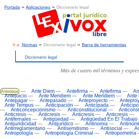
Portada
➠
Aplicaciones
➠ Diccionario legal
Ir a:
Normas
➠ Diccionario legal ➠
Barra de herramientas
Diccionario legal
Más de cuatro mil términos y expre
—
Ante Diem
—
Antefirma
—
Antefirma
—
An
Antedatar
Antejuicio
—
Ante Meridiem
—
Ante Merídiem
—
Ante 
Antepagar
—
Antepasado
—
Anteproyecto
—
Antepro
Ante Tempus
—
Anticipación
—
Anticipada
—
Anticipo
—
Anticoncepcionismo
—
Anticonstitucional
—
Anticonst
Anticresis
—
Anticresis
—
Anticresis
—
Anticresis
—
Antifernales
—
Antigüedad
—
Antigüedad En El Trabajo
Antijuridicidad
—
Antijurídico
—
Antinomia
—
Antinom
Antirreglamentario
—
Antisemitismo
—
Antisocial
—
A
Antropología
—
Antropología Criminal
—
Antropometría