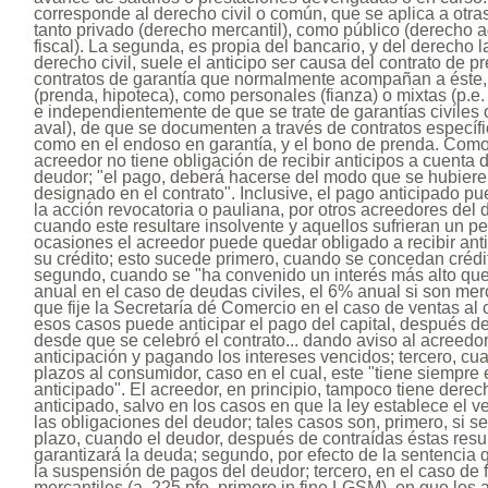
corresponde al derecho civil o común, que se aplica a otra
tanto privado (derecho mercantil), como público (derecho a
fiscal). La segunda, es propia del bancario, y del derecho la
derecho civil, suele el anticipo ser causa del contrato de 
contratos de garantía que normalmente acompañan a éste, t
(prenda, hipoteca), como personales (fianza) o mixtas (p.e.
e independientemente de que se trate de garantías civiles 
aval), de que se documenten a través de contratos específi
como en el endoso en garantía, y el bono de prenda. Como 
acreedor no tiene obligación de recibir anticipos a cuenta d
deudor; "el pago, deberá hacerse del modo que se hubiere 
designado en el contrato". Inclusive, el pago anticipado pu
la acción revocatoria o pauliana, por otros acreedores del 
cuando este resultare insolvente y aquellos sufrieran un pe
ocasiones el acreedor puede quedar obligado a recibir an
su crédito; esto sucede primero, cuando se concedan crédi
segundo, cuando se "ha convenido un interés más alto que 
anual en el caso de deudas civiles, el 6% anual si son mer
que fije la Secretaría dé Comercio en el caso de ventas al
esos casos puede anticipar el pago del capital, después 
desde que se celebró el contrato... dando aviso al acreed
anticipación y pagando los intereses vencidos; tercero, cu
plazos al consumidor, caso en el cual, este "tiene siempre
anticipado". El acreedor, en principio, tampoco tiene dere
anticipado, salvo en los casos en que la ley establece el 
las obligaciones del deudor; tales casos son, primero, si se
plazo, cuando el deudor, después de contraídas éstas resul
garantizará la deuda; segundo, por efecto de la sentencia 
la suspensión de pagos del deudor; tercero, en el caso de
mercantiles (a. 225 pfo. primero in fine LGSM), en que los