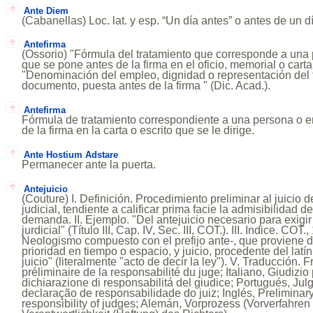
Ante Diem
(Cabanellas) Loc. lat. y esp. “Un día antes” o antes de un 
Antefirma
(Ossorio) "Fórmula del tratamiento que corresponde a una
que se pone antes de la firma en el oficio, memorial o carta 
"Denominación del empleo, dignidad o representación del 
documento, puesta antes de la firma " (Dic. Acad.).
Antefirma
Fórmula de tratamiento correspondiente a una persona o e
de la firma en la carta o escrito que se le dirige.
Ante Hostium Adstare
Permanecer ante la puerta.
Antejuicio
(Couture) I. Definición. Procedimiento preliminar al juicio 
judicial, tendiente a calificar prima facie la admisibilidad d
demanda. II. Ejemplo. "Del antejuicio necesario para exigir
jurdicial" (Título III, Cap. IV, Sec. III, COT.). III. Indice. COT.
Neologismo compuesto con el prefijo ante-, que proviene de
prioridad en tiempo o espacio, y juicio, procedente del latín
juicio" (literalmente "acto de decir la ley"). V. Traducción.
préliminaire de la responsabilité du juge; Italiano, Giudizio
dichiarazione di responsabilitá del giudice; Portugués, Ju
declaração de responsabilidade do juiz; Inglés, Preliminar
responsibility of judges; Alemán, Vorprozess (Vorverfahre