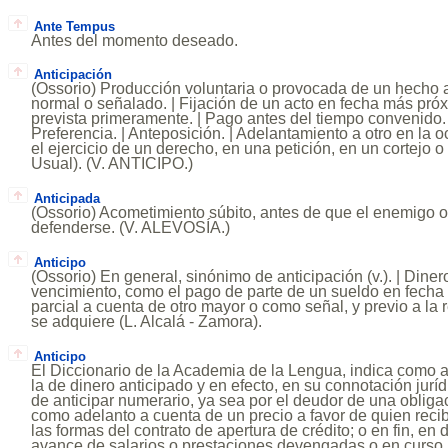
Ante Tempus
Antes del momento deseado.
Anticipación
(Ossorio) Producción voluntaria o provocada de un hecho 
normal o señalado. | Fijación de un acto en fecha más pró
prevista primeramente. | Pago antes del tiempo convenido. 
Preferencia. | Anteposición. | Adelantamiento a otro en la
el ejercicio de un derecho, en una petición, en un cortejo o
Usual). (V. ANTICIPO.)
Anticipada
(Ossorio) Acometimiento súbito, antes de que el enemigo o
defenderse. (V. ALEVOSÍA.)
Anticipo
(Ossorio) En general, sinónimo de anticipación (v.). | Dine
vencimiento, como el pago de parte de un sueldo en fecha
parcial a cuenta de otro mayor o como señal, y previo a la
se adquiere (L. Alcalá - Zamora).
Anticipo
El Diccionario de la Academia de la Lengua, indica como a
la de dinero anticipado y en efecto, en su connotación juríd
de anticipar numerario, ya sea por el deudor de una oblig
como adelanto a cuenta de un precio a favor de quien recib
las formas del contrato de apertura de crédito; o en fin, en
avance de salarios o prestaciones devengadas o en curso.