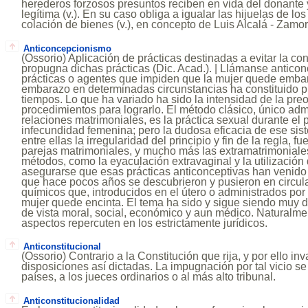
herederos forzosos presuntos reciben en vida del donante y
legítima (v.). En su caso obliga a igualar las hijuelas de lo
colación de bienes (v.), en concepto de Luis Alcalá - Zamor
Anticoncepcionismo
(Ossorio) Aplicación de prácticas destinadas a evitar la co
propugna dichas prácticas (Dic. Acad.). | Llámanse antico
prácticas o agentes que impiden que la mujer quede embar
embarazo en determinadas circunstancias ha constituido p
tiempos. Lo que ha variado ha sido la intensidad de la pre
procedimientos para lograrlo. El método clásico, único admi
relaciones matrimoniales, es la práctica sexual durante el
infecundidad femenina; pero la dudosa eficacia de ese sis
entre ellas la irregularidad del principio y fin de la regla, 
parejas matrimoniales, y mucho más las extramatrimoniale
métodos, como la eyaculación extravaginal y la utilización
asegurarse que esas prácticas anticonceptivas han venid
que hace pocos años se descubrieron y pusieron en circula
químicos que, introducidos en el útero o administrados por 
mujer quede encinta. El tema ha sido y sigue siendo muy d
de vista moral, social, económico y aun médico. Naturalm
aspectos repercuten en los estrictamente jurídicos.
Anticonstitucional
(Ossorio) Contrario a la Constitución que rija, y por ello in
disposiciones así dictadas. La impugnación por tal vicio 
países, a los jueces ordinarios o al más alto tribunal.
Anticonstitucionalidad