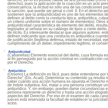
derecho), pues la aplicación de la coacción es un acto pre
consecuencia, la ilicitud es sólo una de las condiciones p
la sanción, que puede ser penal o civil. II. En el derecho p
sostienen que la antijuridicidad es uno de los elementos de
definen al delito como la conducta típica, antijurídica, culp
un criterio uniforme sobre el número de elementos). Otros 
antijuridicidad característica de elemento del delito, result
legislador al señalar en su catálogo de tipos a cierto delito
de ilícito. Es interesante destacar que algunos autores -entr
definen indicando que una conducta es antijurídica cuand
de justificación (legítima defensa, estado de necesidad, ej
cumplimiento de un deber, impedimento legítimo, el consen
Antijuridicidad
(Cabanellas) Elemento esencial del delito, cuya formula e
al fin perseguido por la acción criminal en contradicción c
por el Derecho.
Antijurídico
(Ossorio) La definición es fácil, pues debe entenderse por t
Derecho" (Dic. Acad). Determinar su contenido ya resulta
saber cuándo una acción humana es opuesta el Derecho r
de índole subjetiva. Así, matar a una persona constituye u
antijurídico. Y, sin embargo, pueden darse circunstancias 
persona represente un derecho y hasta una acción elogiab
aspectos del Derecho. Por eso en el examen de cada caso 
jueces está reservada la facultad de establecer la juricidad 
actos.