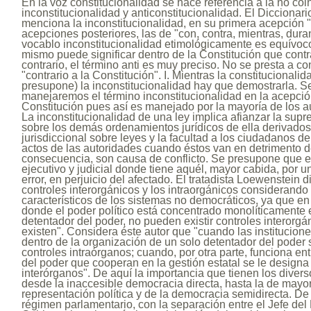
En la voz constitucionalidad se hace referencia a la no coi
inconstitucionalidad y anticonstitucionalidad. El Diccionari
menciona la inconstitucionalidad, en su primera acepción "
acepciones posteriores, las de "con, contra, mientras, duran
vocablo inconstitucionalidad etimológicamente es equívoco
mismo puede significar dentro de la Constitución que contr
contrario, el término anti es muy preciso. No se presta a c
"contrario a la Constitución". I. Mientras la constitucionali
presupone) la inconstitucionalidad hay que demostrarla. 
manejaremos el término inconstitucionalidad en la acepción
Constitución pues así es manejado por la mayoría de los au
La inconstitucionalidad de una ley implica afianzar la sup
sobre los demás ordenamientos jurídicos de ella derivados.
jurisdiccional sobre leyes y la facultad a los ciudadanos d
actos de las autoridades cuando éstos van en detrimento d
consecuencia, son causa de conflicto. Se presupone que e
ejecutivo y judicial donde tiene aquél, mayor cabida, por 
error, en perjuicio del afectado. El tratadista Loewenstein d
controles interorgánicos y los intraorgánicos considerand
característicos de los sistemas no democráticos, ya que en
donde el poder político está concentrado monolíticamente
detentador del poder, no pueden existir controles interorgá
existen". Considera éste autor que "cuando las institucion
dentro de la organización de un solo detentador del pode
controles intraórganos; cuando, por otra parte, funciona en
del poder que cooperan en la gestión estatal se le design
interórganos". De aquí la importancia que tienen los dive
desde la inaccesible democracia directa, hasta la de mayor
representación política y de la democracia semidirecta. De
régimen parlamentario, con la separación entre el Jefe del 