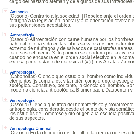
cargo del nazismo alemán y de algunos de sus imitadores 
Antisocial
(Ossorio) Contrario a la sociedad. | Rebelde ante el orden 
repugna a la legislación laboral y a la orientación favorabl
sus pretensiones aceptables.
Antropofagia
(Ossorio) Alimentación con carne humana por los hombres 
habitual o lo ha sido en las tribus salvajes de ciertos territ
extremo de náufragos y de salvados de catástrofes aéreas, 
recursos del medio. Si lo primero se condena por la civiliz
cuando no encuadra en el orden social efectivo en la coma
excusa por el estado de necesidad (v.) (Luis Alcalá - Zamor
Antropologia
(Cabanellas) Ciencia que estudia al hombre como individu
elementos físicomorales; y también como grupo, o especie 
zoológica. Constituye, por tanto, la ciencia del hombre. So
moderna ciencia antropológica Blumenbach, Daubenton y
Antropología
(Ossorio) Ciencia que trata del hombre física y moralment
antropología, considerada desde el punto de vista somático
los estudios de Lombroso y dio origen a la escuela positiva
de sus aspectos.
Antropología Criminal
(Ossorio) En la definición de Di Tullio, la ciencia que estu