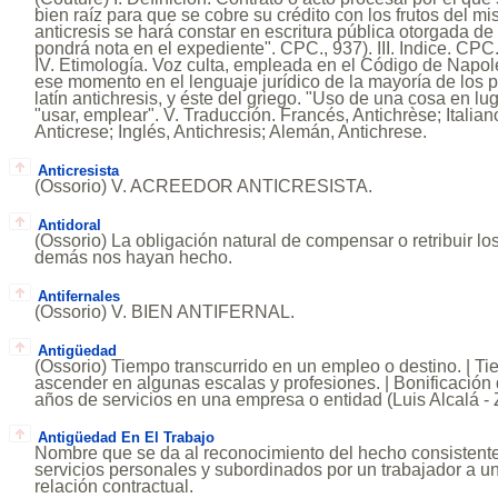
bien raíz para que se cobre su crédito con los frutos del mis
anticresis se hará constar en escritura pública otorgada de o
pondrá nota en el expediente". CPC., 937). III. Indice. CPC.
IV. Etimología. Voz culta, empleada en el Código de Napole
ese momento en el lenguaje jurídico de la mayoría de los 
latín antichresis, y éste del griego. "Uso de una cosa en lu
"usar, emplear". V. Traducción. Francés, Antichrèse; Italian
Anticrese; Inglés, Antichresis; Alemán, Antichrese.
Anticresista
(Ossorio) V. ACREEDOR ANTICRESISTA.
Antidoral
(Ossorio) La obligación natural de compensar o retribuir lo
demás nos hayan hecho.
Antifernales
(Ossorio) V. BIEN ANTIFERNAL.
Antigüedad
(Ossorio) Tiempo transcurrido en un empleo o destino. | T
ascender en algunas escalas y profesiones. | Bonificación 
años de servicios en una empresa o entidad (Luis Alcalá -
Antigüedad En El Trabajo
Nombre que se da al reconocimiento del hecho consistente
servicios personales y subordinados por un trabajador a un
relación contractual.