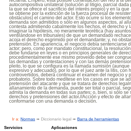
reclama. Empero, esta posible contestación del reo a la d
autocompositiva unilateral (solución al litigio, parcial dada
la que se ofrece el sacrificio del interés propio) y en la que
se obtiene por la extinción de la fuerza procesal de resisten
obstáculos) el camino del actor. Esto ocurre si los element
demanda son admitidos o sólo en algunos aspectos, al allan
contesta admitiendo cabalmente los hechos, el derecho y 
imaginar la hipótesis, no meramente teorética (hay asuntos
ventilándose en tribunales) de que un demandado rechace
acoja el derecho esgrimido por el demandante; y, no obstan
pretensión. En apariencia, el negocio debía sentenciarse d
actor; pero, como por mandato constitucional, la resolución
debe fundarse en leyes o en principios generales de derech
procedimentalmente ese mismo proveído debe ser congruen
las demandas y contestaciones y con las demás pretensio
pleito, lo que se configura es la llamada sumisión (aunque 
expresivo y adecuado), por lo que el juez ante la litis, co
controvertidos, deberá continuar el examen del negocio y p
probatorio. Sobre todo medítese en los casos en que se adm
pretensión del atacante y que se tratara de derechos legal
allanamiento de la demanda, puede ser total o parcial, s
admita la demanda en todas sus partes; o, bien, si sólo se
derechos y pretensiones del actor.//Acción y efecto de allan
conformarse con una demanda o decisión.
Ir a:
Normas
➠ Diccionario legal ➠
Barra de herramientas
Servicios
Aplicaciones