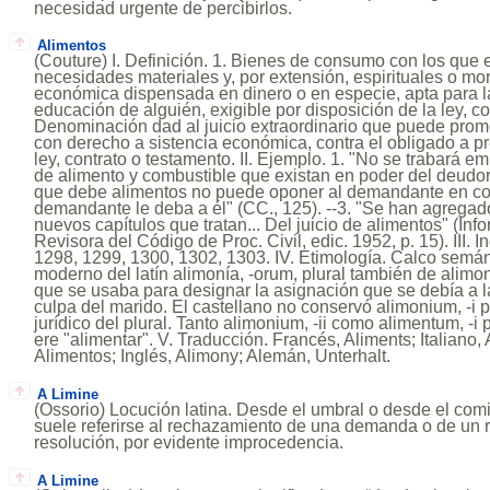
necesidad urgente de percibirlos.
Alimentos
(Couture) I. Definición. 1. Bienes de consumo con los que 
necesidades materiales y, por extensión, espirituales o mor
económica dispensada en dinero o en especie, apta para la
educación de alguién, exigible por disposición de la ley, co
Denominación dad al juicio extraordinario que puede prom
con derecho a sistencia económica, contra el obligado a pre
ley, contrato o testamento. II. Ejemplo. 1. "No se trabará em
de alimento y combustible que existan en poder del deudor"
que debe alimentos no puede oponer al demandante en co
demandante le deba a él" (CC., 125). --3. "Se han agregado
nuevos capítulos que tratan... Del juicio de alimentos" (In
Revisora del Código de Proc. Civil, edic. 1952, p. 15). III. 
1298, 1299, 1300, 1302, 1303. IV. Etimología. Calco semán
moderno del latín alimonía, -orum, plural también de alimoni
que se usaba para designar la asignación que se debía a 
culpa del marido. El castellano no conservó alimonium, -i 
jurídico del plural. Tanto alimonium, -ii como alimentum, -i 
ere "alimentar". V. Traducción. Francés, Aliments; Italiano,
Alimentos; Inglés, Alimony; Alemán, Unterhalt.
A Limine
(Ossorio) Locución latina. Desde el umbral o desde el comi
suele referirse al rechazamiento de una demanda o de un r
resolución, por evidente improcedencia.
A Limine