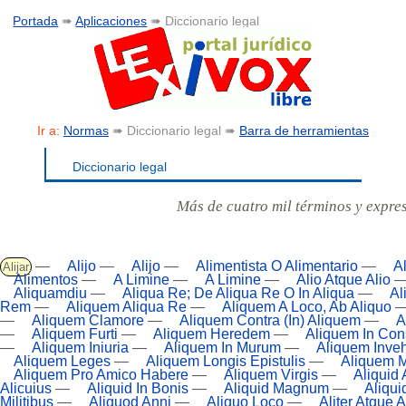
Portada
➠
Aplicaciones
➠ Diccionario legal
Ir a:
Normas
➠ Diccionario legal ➠
Barra de herramientas
Diccionario legal
Más de cuatro mil términos y expre
—
Alijo
—
Alijo
—
Alimentista O Alimentario
—
A
Alijar
Alimentos
—
A Limine
—
A Limine
—
Alio Atque Alio
Aliquamdiu
—
Aliqua Re; De Aliqua Re O In Aliqua
—
Al
Rem
—
Aliquem Aliqua Re
—
Aliquem A Loco, Ab Aliquo
—
Aliquem Clamore
—
Aliquem Contra (In) Aliquem
—
A
—
Aliquem Furti
—
Aliquem Heredem
—
Aliquem In Co
—
Aliquem Iniuria
—
Aliquem In Murum
—
Aliquem Inve
Aliquem Leges
—
Aliquem Longis Epistulis
—
Aliquem 
Aliquem Pro Amico Habere
—
Aliquem Virgis
—
Aliquid 
Alicuius
—
Aliquid In Bonis
—
Aliquid Magnum
—
Aliqui
Militibus
—
Aliquod Anni
—
Aliquo Loco
—
Aliter Atque A