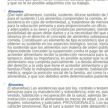
y que no le es posible adquirirlos con su trabajo.
Alimentos
(Del latín alimentum, comida, sustento, dícese también de 
para el sustento.) Los alimentos comprenden la comida, el v
asistencia en caso de enfermedad, y, tratándose de menore
para la educación primaria y para proporcionarle un oficio,
y adecuados a su sexo y circunstancias personales; siend
posibilidad de quien debe darlos y a la necesidad del que 
observa en el derecho el concepto de alimentos sobrepasa
comida. Constituyen un elemento de tipo económico que p
obtener su sustento en los aspectos biológico, social, moral
ha sostenido que los alimentos son materia de orden públic
improcedente conceder la suspensión contra el pago de al
acreedor alimentario recibir la protección necesaria para su
tampoco, dada su importancia, es posible aceptar que la o
alimentario sea cumplida parcialmente. La deuda alimenta
del derecho a la vida que tiene el acreedor alimentario y gr
familiar.//Todo lo indispensable para el sustento, habitación
médica, según la posición social de la familia, así como la
alimentista, y que son debidos entre determinados pariente
Alimentos
(Cabanellas) Las asistencias que por ley, contrato o testa
personas para su manutención y subsistencia; esto es, par
vestido, habitación y recuperación de la salud, además de
instracción cuando el alimentado es menor de edad. Los al
legales, voluntarios y judiciales. PROVISIONALES. Los que
carácter provisional, fija el juez a quien los pide alegando