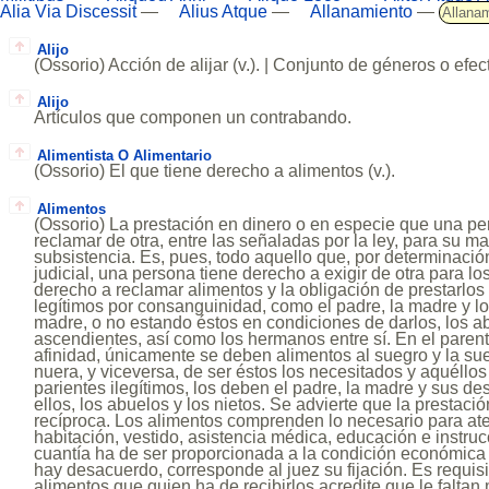
Alia Via Discessit
—
Alius Atque
—
Allanamiento
—
Allanam
Alijo
(Ossorio) Acción de alijar (v.). | Conjunto de géneros o efe
Alijo
Artículos que componen un contrabando.
Alimentista O Alimentario
(Ossorio) El que tiene derecho a alimentos (v.).
Alimentos
(Ossorio) La prestación en dinero o en especie que una p
reclamar de otra, entre las señaladas por la ley, para su m
subsistencia. Es, pues, todo aquello que, por determinación
judicial, una persona tiene derecho a exigir de otra para los
derecho a reclamar alimentos y la obligación de prestarlos
legítimos por consanguinidad, como el padre, la madre y los
madre, o no estando éstos en condiciones de darlos, los 
ascendientes, así como los hermanos entre sí. En el parent
afinidad, únicamente se deben alimentos al suegro y la sue
nuera, y viceversa, de ser éstos los necesitados y aquéllos
parientes ilegítimos, los deben el padre, la madre y sus des
ellos, los abuelos y los nietos. Se advierte que la prestaci
recíproca. Los alimentos comprenden lo necesario para ate
habitación, vestido, asistencia médica, educación e instruc
cuantía ha de ser proporcionada a la condición económica
hay desacuerdo, corresponde al juez su fijación. Es requisi
alimentos que quien ha de recibirlos acredite que le falta