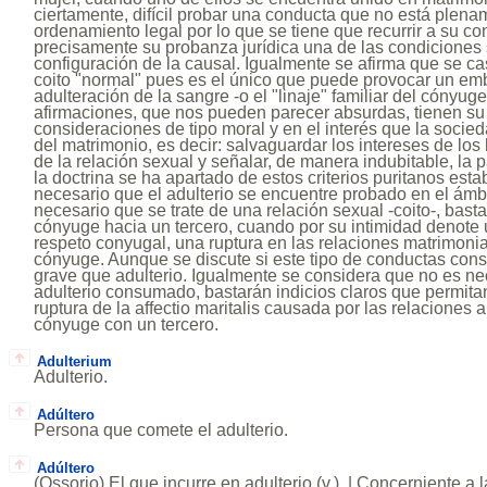
ciertamente, difícil probar una conducta que no está plenam
ordenamiento legal por lo que se tiene que recurrir a su co
precisamente su probanza jurídica una de las condiciones 
configuración de la causal. Igualmente se afirma que se ca
coito "normal" pues es el único que puede provocar un emba
adulteración de la sangre -o el "linaje" familiar del cónyug
afirmaciones, que nos pueden parecer absurdas, tienen su
consideraciones de tipo moral y en el interés que la socieda
del matrimonio, es decir: salvaguardar los intereses de los
de la relación sexual y señalar, de manera indubitable, la 
la doctrina se ha apartado de estos criterios puritanos est
necesario que el adulterio se encuentre probado en el ámb
necesario que se trate de una relación sexual -coito-, basta
cónyuge hacia un tercero, cuando por su intimidad denote u
respeto conyugal, una ruptura en las relaciones matrimonia
cónyuge. Aunque se discute si este tipo de conductas cons
grave que adulterio. Igualmente se considera que no es ne
adulterio consumado, bastarán indicios claros que permitan
ruptura de la affectio maritalis causada por las relaciones 
cónyuge con un tercero.
Adulterium
Adulterio.
Adúltero
Persona que comete el adulterio.
Adúltero
(Ossorio) El que incurre en adulterio (v.). | Concerniente a 