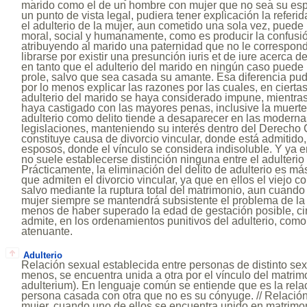
marido como el de un hombre con mujer que no sea su es
un punto de vista legal, pudiera tener explicación la referid
el adulterio de la mujer, aun cometido una sola vez, puede 
moral, social y humanamente, como es producir la confusió
atribuyendo al marido una paternidad que no le correspon
librarse por existir una presunción iuris et de iure acerca de
en tanto que el adulterio del marido en ningún caso puede 
prole, salvo que sea casada su amante. Esa diferencia pudie
por lo menos explicar las razones por las cuales, en ciertas
adulterio del marido se haya considerado impune, mientras
haya castigado con las mayores penas, inclusive la muerte 
adulterio como delito tiende a desaparecer en las moderna
legislaciones, manteniendo su interés dentro del Derecho C
constituye causa de divorcio vincular, donde está admitido
esposos, donde el vínculo se considera indisoluble. Y ya en
no suele establecerse distinción ninguna entre el adulterio
Prácticamente, la eliminación del delito de adulterio es má
que admiten el divorcio vincular, ya que en ellos el viejo 
salvo mediante la ruptura total del matrimonio, aun cuando 
mujer siempre se mantendrá subsistente el problema de la 
menos de haber superado la edad de gestación posible, ci
admite, en los ordenamientos punitivos del adulterio, como
atenuante.
Adulterio
Relación sexual establecida entre personas de distinto sex
menos, se encuentra unida a otra por el vínculo del matrimon
adulterium). En lenguaje común se entiende que es la rela
persona casada con otra que no es su cónyuge. // Relació
mujer, cuando uno de ellos se encuentra unido en matrimo