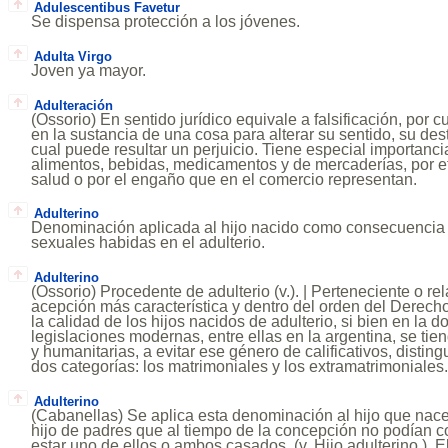
Adulescentibus Favetur
Se dispensa protección a los jóvenes.
Adulta Virgo
Joven ya mayor.
Adulteración
(Ossorio) En sentido jurídico equivale a falsificación, por
en la sustancia de una cosa para alterar su sentido, su des
cual puede resultar un perjuicio. Tiene especial importanci
alimentos, bebidas, medicamentos y de mercaderías, por ef
salud o por el engaño que en el comercio representan.
Adulterino
Denominación aplicada al hijo nacido como consecuencia 
sexuales habidas en el adulterio.
Adulterino
(Ossorio) Procedente de adulterio (v.). | Perteneciente o rela
acepción más característica y dentro del orden del Derecho
la calidad de los hijos nacidos de adulterio, si bien en la do
legislaciones modernas, entre ellas en la argentina, se tie
y humanitarias, a evitar ese género de calificativos, distin
dos categorías: los matrimoniales y los extramatrimoniales
Adulterino
(Cabanellas) Se aplica esta denominación al hijo que nace 
hijo de padres que al tiempo de la concepción no podían c
estar uno de ellos o ambos casados. (v. Hijo adulterino.).