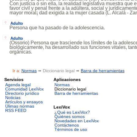
Con justicia o sin ella, la realidad legislativa muestra que 
favor civil y penal frente a la adúltera, social y jurídicamen
mayor moral¡ dad exigida a la mujer casada (L. Alcalá - Za
Adulto
Persona que ha pasado de la adolescencia.
Adulto
(Ossorio) Persona que trasciende los límites de la adolesc
biológicamente, ha desarrollado sus funciones vitales, tan
orgánicas.
Ir a:
Normas
➠ Diccionario legal ➠
Barra de herramientas
Servicios
Aplicaciones
Agenda legal
Normas
Comunidad LexiVox
Diccionario legal
Directorio jurídico
Barra de herramientas
Noticias
Artículos y ensayos
Úlimas normas
LexiVox
RSS FEED
¿Qué es LexiVox?
Quiénes somos
Novedades en LexiVox
Contáctenos
Términos de uso