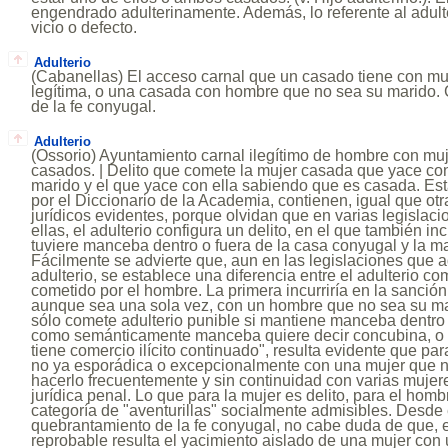
engendrado adulterinamente. Además, lo referente al adulte
vicio o defecto.
Adulterio
(Cabanellas) El acceso carnal que un casado tiene con mu
legítima, o una casada con hombre que no sea su marido. 
de la fe conyugal.
Adulterio
(Ossorio) Ayuntamiento carnal ilegítimo de hombre con mu
casados. | Delito que comete la mujer casada que yace co
marido y el que yace con ella sabiendo que es casada. Est
por el Diccionario de la Academia, contienen, igual que ot
jurídicos evidentes, porque olvidan que en varias legislaci
ellas, el adulterio configura un delito, en el que también i
tuviere manceba dentro o fuera de la casa conyugal y la m
Fácilmente se advierte que, aun en las legislaciones que a
adulterio, se establece una diferencia entre el adulterio co
cometido por el hombre. La primera incurriría en la sanció
aunque sea una sola vez, con un hombre que no sea su ma
sólo comete adulterio punible si mantiene manceba dentro 
como semánticamente manceba quiere decir concubina, o 
tiene comercio ilícito continuado", resulta evidente que p
no ya esporádica o excepcionalmente con una mujer que n
hacerlo frecuentemente y sin continuidad con varias mujer
jurídica penal. Lo que para la mujer es delito, para el hom
categoría de "aventurillas" socialmente admisibles. Desde 
quebrantamiento de la fe conyugal, no cabe duda de que, en
reprobable resulta el yacimiento aislado de una mujer co