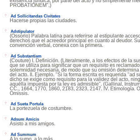
existencia jurídica, por parte del acto y no simplemente me
PROBATIONEM".)
Ad Sollicitandas Civitates
Hacerse propias las ciudades.
Adstipulator
(Ossorio) Palabra latina para referirse al estipulante acces
derechos que el acreedor principal en cuanto al deudor. S
convención verbal, conexa con la primera.
Ad Substantiam
(Couture) I. Definición. (Literalmente, a los efectos de la s
que se utiliza para significar que un requisito es reclamad
solemnidad necesaria, de modo que su omisión determina l
del acto. II. Ejemplo. "Si la forma escrita es requerida "ad 
dicho se exige como requisito para la validez del acto, nin
aquélla impuesta por la ley es admisible". (Gallinal, Instrume
CC., 1664, 1770, 1860, 2183, 2323, 2147. IV. Etimología. O
Omissis.
Ad Sueta Portula
La portezuela de costumbre.
Adsum Amicis
Asisto a mis amigos.
Ad Summum
A lo sumo, a lo más.