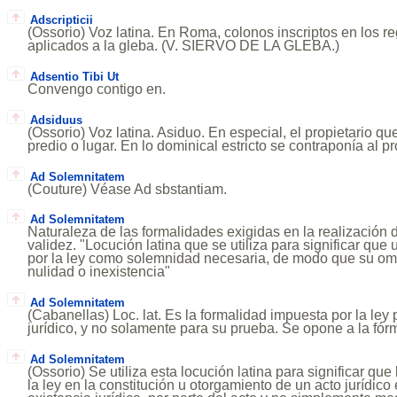
Adscripticii
(Ossorio) Voz latina. En Roma, colonos inscriptos en los re
aplicados a la gleba. (V. SIERVO DE LA GLEBA.)
Adsentio Tibi Ut
Convengo contigo en.
Adsiduus
(Ossorio) Voz latina. Asiduo. En especial, el propietario q
predio o lugar. En lo dominical estricto se contraponía al prol
Ad Solemnitatem
(Couture) Véase Ad sbstantiam.
Ad Solemnitatem
Naturaleza de las formalidades exigidas en la realización d
validez. "Locución latina que se utiliza para significar que
por la ley como solemnidad necesaria, de modo que su omi
nulidad o inexistencia"
Ad Solemnitatem
(Cabanellas) Loc. lat. Es la formalidad impuesta por la ley 
jurídico, y no solamente para su prueba. Se opone a la fór
Ad Solemnitatem
(Ossorio) Se utiliza esta locución latina para significar qu
la ley en la constitución u otorgamiento de un acto jurídico