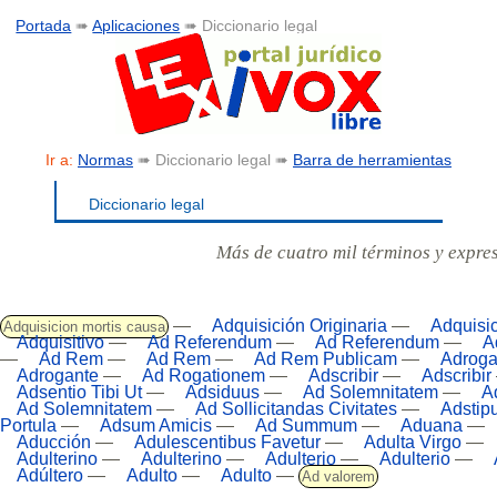
Portada
➠
Aplicaciones
➠ Diccionario legal
Ir a:
Normas
➠ Diccionario legal ➠
Barra de herramientas
Diccionario legal
Más de cuatro mil términos y expre
—
Adquisición Originaria
—
Adquisi
Adquisicion mortis causa
Adquisitivo
—
Ad Referendum
—
Ad Referendum
—
A
—
Ad Rem
—
Ad Rem
—
Ad Rem Publicam
—
Adroga
Adrogante
—
Ad Rogationem
—
Adscribir
—
Adscribir
Adsentio Tibi Ut
—
Adsiduus
—
Ad Solemnitatem
—
A
Ad Solemnitatem
—
Ad Sollicitandas Civitates
—
Adstipu
Portula
—
Adsum Amicis
—
Ad Summum
—
Aduana
—
Aducción
—
Adulescentibus Favetur
—
Adulta Virgo
—
Adulterino
—
Adulterino
—
Adulterio
—
Adulterio
—
Adúltero
—
Adulto
—
Adulto
—
Ad valorem