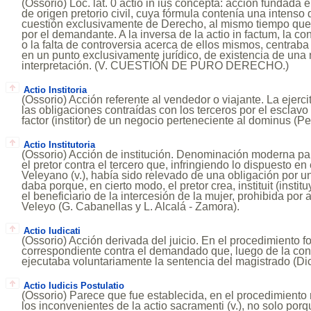
(Ossorio) Loc. lat. 0 actio in ius concepta: acción fundada 
de origen pretorio civil, cuya fórmula contenía una intenso
cuestión exclusivamente de Derecho, al mismo tiempo que
por el demandante. A la inversa de la actio in factum, la c
o la falta de controversia acerca de ellos mismos, centraba
en un punto exclusivamente jurídico, de existencia de una
interpretación. (V. CUESTIÓN DE PURO DERECHO.)
Actio Institoria
(Ossorio) Acción referente al vendedor o viajante. La ejerci
las obligaciones contraídas con los terceros por el esclav
factor (institor) de un negocio perteneciente al dominus (
Actio Institutoria
(Ossorio) Acción de institución. Denominación moderna par
el pretor contra el tercero que, infringiendo lo dispuesto e
Veleyano (v.), había sido relevado de una obligación por u
daba porque, en cierto modo, el pretor crea, instituit (instit
el beneficiario de la intercesión de la mujer, prohibida por
Veleyo (G. Cabanellas y L. Alcalá - Zamora).
Actio Iudicati
(Ossorio) Acción derivada del juicio. En el procedimiento fo
correspondiente contra el demandado que, luego de la con
ejecutaba voluntariamente la sentencia del magistrado (Dic
Actio Iudicis Postulatio
(Ossorio) Parece que fue establecida, en el procedimiento
los inconvenientes de la actio sacramenti (v.), no solo porqu