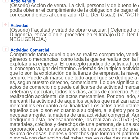
Actio Venditi
(Ossorio) Acción de venta. La civil, personal y de buena fe
podía obtener el cumplimiento de la obligación de pagar el
correspondientes al comprador (Dic. Der. Usual). (V. "ACT
Actividad
(Ossorio) Facultad y virtud de obrar o actuar. | Celeridad o p
Diligencia, eficacia en el proceder, en el trabajo (Dic. Der. 
NEGLIGENCIA.)
Actividad Comercial
Comprende tanto aquella que se realiza comprando, vend
géneros o mercancías, como toda la que se realiza con la f
explotar una empresa. El concepto jurídico de actividad 
al concepto vulgar del término. Además de la típica activid
que lo son la explotación de la fianza de empresa, la naveg
seguro. Puede afirmarse que todo aquel que se dedique a 
es, según nuestro derecho, comerciante. Lo que significa q
actos de comercio no puede calificarse de actividad mercan
celebran y ejecutan, todos los días, actos de comercio. A es
realización accidental de actos mercantiles. Por otro lado, 
mercantil la actividad de aquellos sujetos que realizan a
mercantiles en cuanto a su finalidad. Los actos absolutam
aquellos que lo son en cuanto a su objeto, al sujeto y por 
necesariamente, la materia de una actividad comercial. A
dediquen a ésta, necesariamente, los realizan. ACTIVO (S):
materiales, créditos y derechos de una persona, de una so
corporación, de una asociación, de una sucesión o de una
//Suma de cosas, bienes y derechos que forman el patrimo
o moral- con deducción del haber pasivo o deudas que afe