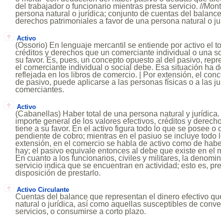
del trabajador o funcionario mientras presta servicio. //Mon
persona natural o jurídica; conjunto de cuentas del balanc
derechos patrimoniales a favor de una persona natural o jur
Activo
(Ossorio) En lenguaje mercantil se entiende por activo el to
créditos y derechos que un comerciante individual o una s
su favor. Es, pues, un concepto opuesto al del pasivo, rep
el comerciante individual o social debe. Esa situación ha 
reflejada en los libros de comercio. | Por extensión, el con
de pasivo, puede aplicarse a las personas físicas o a las j
comerciantes.
Activo
(Cabanellas) Haber total de una persona natural y jurídica.
importe general de los valores efectivos, créditos y derec
tiene a su favor. En el activo figura todo lo que se posee o 
pendiente de cobro; mientras en el pasiuo se incluye todo 
extensión, en el comercio se habla de activo como de habe
hay; el pasivo equivale entonces al debe que existe en el m
En cuanto a los funcionarios, civiles y militares, la denomi
servicio indica que se encuentran en actividad; esto es, pr
disposición de prestarlo.
Activo Circulante
Cuentas del balance que representan el dinero efectivo q
natural o jurídica, así como aquellas susceptibles de conve
servicios, o consumirse a corto plazo.