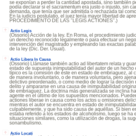
se exponían a perder la cantidad apostada, sino también 
podía declarar si el sacramentum era justo o injusto, sin c
demanda, que tenía que ser admitida o rechazada tal como
En la iudicis postulatio, el juez tenía mayor libertad de apre
PROCEDIMIENTO DE LAS "LEGIS ACTIONES".)
Actio Legis
(Ossorio) Acción de la ley. En Roma, el procedimiento judic
un derecho reconocido legalmente o para efectuar un negoc
intervención del magistrado y empleando las exactas pala
de la ley (Dic. Der. Usual).
Actio Libera In Causa
(Ossorio) Llámase también actio ad libertatem relata y gua
estado de supuesta inimputabilidad del autor de un hecho d
típico es la comisión de éste en estado de embriaguez, al c
de manera involuntario, o de manera voluntaria, pero ajena
delictivo preordenado, o como medio de lograr la decisión 
delito y ampararse en una causa de inimputabilidad origin
de embriaguez. La doctrina más generalizada se inclina ha
agente en el último de los supuestos mencionados. Pueden,
actiones liberae in causa como los actos u omisiones delic
mientras el autor se encuentra en estado de inimputabilida
culpablemente, y que ha sido causa de aquéllas. Si bien en
estaba referido a los estados de alcoholismo, luego se ha 
situaciones similares, como la utilización de drogas, la sug
sonambulismo.
Actio Locati