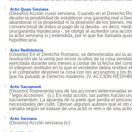
Actio Quasi Serviana
(Ossorio) Acción cuasi serviana. Cuando en el Derecho R
deudor la posibilidad de establecer una garantía real a fav
abandonar ni la propiedad ni la posesión de los bienes, me
convencional de éstos al pago de la deuda - es decir, medi
una garantía hipotecaria -, se otorgó al acreedor una acció
la actio serviana (v.) extendida, por lo que fue llamada qua
hypothecaria.
Actio Redhibitoria
(Ossorio) En el Derecho Romano, se denominaba así la a
resolución de la venta por vicios ocultos de la cosa vendid
ejercitada durante seis meses a contar de la fecha del co
in integrum restitutio en la que el vendedor debía restituir e
y el comprador devolver la cosa con los accesorios y los fru
que ha pasado al Derecho moderno. (V. ACCIÓN REDHIB
Actio Sacramenti
(Ossorio) Representa una de las acciones determinadas en
" legis acctiones " (v.). En esta acción, las partes hacían 
sacramentum. La apuesta de la parte que perdía el proceso
necesidades del culto. Opinan algunos autores que el rito 
variaba según se tratase de una actio in rem o de una acti
Actio Serviana
(Ossorio) Acción serviana (v.).