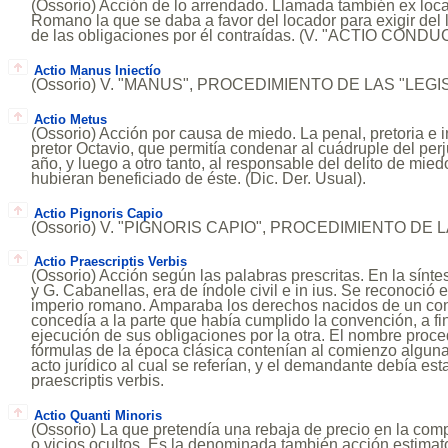
(Ossorio) Acción de lo arrendado. Llamada también ex loca
Romano la que se daba a favor del locador para exigir del 
de las obligaciones por él contraídas. (V. "ACTIO CONDUC
Actio Manus Iniectío
(Ossorio) V. "MANUS", PROCEDIMIENTO DE LAS "LEGI
Actio Metus
(Ossorio) Acción por causa de miedo. La penal, pretoria e i
pretor Octavio, que permitía condenar al cuádruple del perj
año, y luego a otro tanto, al responsable del delito de mied
hubieran beneficiado de éste. (Dic. Der. Usual).
Actio Pignoris Capio
(Ossorio) V. "PIGNORIS CAPIO", PROCEDIMIENTO DE 
Actio Praescriptis Verbis
(Ossorio) Acción según las palabras prescritas. En la sínte
y G. Cabanellas, era de índole civil e in ius. Se reconoció 
imperio romano. Amparaba los derechos nacidos de un cont
concedía a la parte que había cumplido la convención, a fi
ejecución de sus obligaciones por la otra. El nombre proce
fórmulas de la época clásica contenían al comienzo alguna 
acto jurídico al cual se referían, y el demandante debía es
praescriptis verbis.
Actio Quanti Minoris
(Ossorio) La que pretendía una rebaja de precio en la comp
o vicios ocultos. Es la denominada también acción estimator