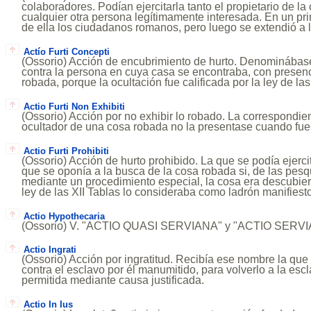
colaboradores. Podían ejercitarla tanto el propietario de l
cualquier otra persona legítimamente interesada. En un pri
de ella los ciudadanos romanos, pero luego se extendió a l
Actío Furti Concepti
(Ossorio) Acción de encubrimiento de hurto. Denominábase
contra la persona en cuya casa se encontraba, con presenci
robada, porque la ocultación fue calificada por la ley de la
Actio Furti Non Exhibiti
(Ossorio) Acción por no exhibir lo robado. La correspondie
ocultador de una cosa robada no la presentase cuando fuer
Actio Furti Prohibiti
(Ossorio) Acción de hurto prohibido. La que se podía ejercit
que se oponía a la busca de la cosa robada si, de las pesq
mediante un procedimiento especial, la cosa era descubier
ley de las XII Tablas lo consideraba como ladrón manifiest
Actio Hypothecaria
(Ossorio) V. "ACTIO QUASI SERVIANA" y "ACTIO SERVI
Actio Ingrati
(Ossorio) Acción por ingratitud. Recibía ese nombre la que 
contra el esclavo por él manumitido, para volverlo a la escl
permitida mediante causa justificada.
Actio In Ius