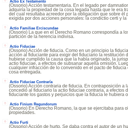
Actio Ex Testamento
(Ossorio) Acción testamentaria. En el legado per damnatio
adquiría la propiedad de la cosa legada hasta que le era tr
del cual resultaba acreedor por la obligación que sobre él
exigida por dos acciones personales: la condictio certi y l
Actio Familiae Erciscundae
(Ossorio) La que en el Derecho Romano correspondía a lo
partición de la herencia indivisa.
Actio Fiduciae
(Ossorio) Acción de fiducia. Como en un principio la fiduc
acción al fiduciante para exigir del fiduciario la restitució
hubiese cumplido la causa que la había originado, la jurisp
actio fiduciae, a efectos de subsanar aquella omisión. Lue
cualquier infracción de lo convenido en el pacto de fiducia o
cosa entregada.
Actio Fiduciae Contraría
(Ossorio) Acción contraria de fiducia. En contraposición a la 
concedió al fiduciario la actio fiduciae contraria, a efectos
fiduciante los gastos y perjuicios que la fiducia le hubiera
Actio Finium Regundorum
(Ossorio) En Derecho Romano, la que se ejercitaba para o
propiedades.
Actio Furti
(Ossorio) Acción de hurto. Se daba contra el autor de un hu