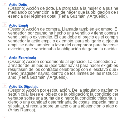
Actio Dotis
(Ossorio) Acción de dote. La otorgada a la mujer o a sus h
mediando convención, a fin de hacer que la obligación de re
esencia del régimen dotal (Peña Guzmán y Argüello).
Actio Empti
(Ossorio) Acción de compra. Llamada también ex empto. El
vendedor, por cuanto ha hecho una venditio y tiene contra 
venditionis o ex vendito. El que debe el precio es el compra
vendedor la actio empti o ex empto, para obligarlo a ejecuta
empti se daba también a favor del comprador para hacers
evicción, que sancionaba la obligación de garantía nacida 
Actio Exercitoria
(Ossorio) Acción concerniente al ejercicio. La concedida a l
armador de un buque (exercitor navis) para hacer exigible
resultasen de los contratos celebrados con el esclavo que 
navío (magister navis), dentro de los límites de las instrucc
amo (Peña Guzmán y Argüello).
Actio Ex Stipulatu
(Ossorio) Acción por estipulación. De la stipulatio nacían tr
según cuál fuese el objeto de la obligación: la condictio c
versaba sobre una suma de dinero; la condictio triticaria, si
cierto o una cantidad determinada de cosas, especialmente 
stipulatu, si recaía sobre un acto o una abstención o algo 
(Arias Ramos).