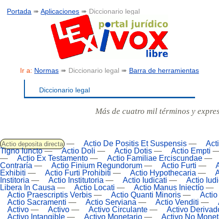
Portada
➠
Aplicaciones
➠ Diccionario legal
Ir a:
Normas
➠ Diccionario legal ➠
Barra de herramientas
Diccionario legal
Más de cuatro mil términos y expre
—
Actio De Positis Et Suspensis
—
Act
Actio deposita directa
Tigno Iuncto
—
Actio Doli
—
Actio Dotis
—
Actio Empti
—
Actio Ex Testamento
—
Actio Familiae Erciscundae
—
Contraría
—
Actio Finium Regundorum
—
Actio Furti
—
A
Exhibiti
—
Actio Furti Prohibiti
—
Actio Hypothecaria
—
A
Institoria
—
Actio Institutoria
—
Actio Iudicati
—
Actio Iud
Libera In Causa
—
Actio Locati
—
Actio Manus Iniectío
—
Actio Praescriptis Verbis
—
Actio Quanti Minoris
—
Actio
Actio Sacramenti
—
Actio Serviana
—
Actio Venditi
—
Activo
—
Activo
—
Activo Circulante
—
Activo Derivad
Activo Intangible
—
Activo Monetario
—
Activo No Monet