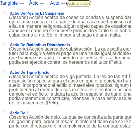
Tangible
—
Acto
—
Acto
—
Acto anulable
Actio De Positis Et Suspensis
(Ossorio) Acción acerca de cosas colocadas y suspendida
ejercitarse contra el ocupante de una casa que hubiese c
ella, de manera peligrosa, algún objeto capaz de ocasiona
aunque el daño no se hubiese producido y tanto si el habi
culpa como si no. Se le imponía el pago de una multa.
Actio De Rationibus Distrahendis
(Ossorio) Acción acerca de substracción. La que podía ejerc
tutor para exigir a éste el pago de una multa igual al doble 
que hubiera sustraído. Teniendo en cuenta el carácter pena
podía ser ejercida contra los herederos del tutor (Petit).
Actio De Tigno Iuncto
(Ossorio) Acción acerca de viga juntada. La ley de las XII 
disposición especial para el caso en que el propietario hu
suelo, incorporando al edificio materiales robados, tignum 
prohibiendo al dueño de esos materiales ejercitar la acci
demoler el edificio, le daba la acción especial de tigno iun
podía obtener del constructor, mientras la casa estuviese en
de los materiales (Petit).
Actio Doli
(Ossorio) Acción de dolo. La que se concedía a la parte q
obligación para lograr el resarcimiento del daño que se le 
parte con el retraso o el incumplimiento de la contraprestac