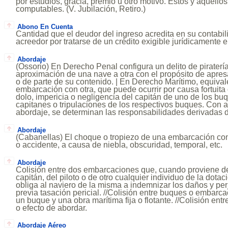
por estudios, gracia, premio u otro motivo. Estos y aquéllos
computables. (V. Jubilación, Retiro.)
Abono En Cuenta
Cantidad que el deudor del ingreso acredita en su contabil
acreedor por tratarse de un crédito exigible jurídicamente 
Abordaje
(Ossorio) En Derecho Penal configura un delito de piratería
aproximación de una nave a otra con el propósito de apres
o de parte de su contenido. | En Derecho Marítimo, equiva
embarcación con otra, que puede ocurrir por causa fortuita
dolo, impericia o negligencia del capitán de uno de los buq
capitanes o tripulaciones de los respectivos buques. Con a
abordaje, se determinan las responsabilidades derivadas d
Abordaje
(Cabanellas) El choque o tropiezo de una embarcación con
o accidente, a causa de niebla, obscuridad, temporal, etc.
Abordaje
Colisión entre dos embarcaciones que, cuando proviene de
capitán, del piloto o de otro cualquier individuo de la dotac
obliga al naviero de la misma a indemnizar los daños y pe
previa tasación pericial. //Colisión entre buques o embarca
un buque y una obra marítima fija o flotante. //Colisión ent
o efecto de abordar.
Abordaje Aéreo