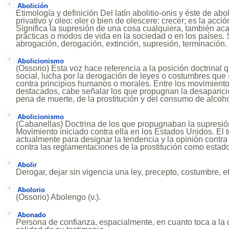
Abolición
Etimología y definición Del latín abolitio-onis y éste de abol
privativo y oleo: oler o bien de olescere: crecer; es la acció
Significa la supresión de una cosa cualquiera, también a
prácticas o modos de vida en la sociedad o en los países.
abrogación, derogación, extinción, supresión, terminación.
Abolicionismo
(Ossorio) Esta voz hace referencia a la posición doctrinal q
social, lucha por la derogación de leyes o costumbres que 
contra principios humanos o morales. Entre los movimiento
destacados, cabe señalar los que propugnan la desaparició
pena de muerte, de la prostitución y del consumo de alcoho
Abolicionismo
(Cabanellas) Doctrina de los que propugnaban la supresión
Movimiento iniciado contra ella en los Estados Unidos. El 
actualmente para designar la tendencia y la opinión contra
contra las reglamentaciones de la prostitución como estado
Abolir
Derogar, dejar sin vigencia una ley, precepto, costumbre, et
Abolorio
(Ossorio) Abolengo (v.).
Abonado
Persona de confianza, espacialmente, en cuanto toca a la