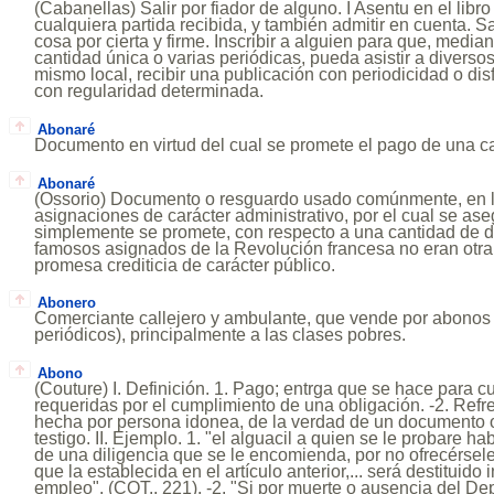
(Cabanellas) Salir por fiador de alguno. I Asentu en el libr
cualquiera partida recibida, y también admitir en cuenta. Sa
cosa por cierta y firme. Inscribir a alguien para que, media
cantidad única o varias periódicas, pueda asistir a divers
mismo local, recibir una publicación con periodicidad o disf
con regularidad determinada.
Abonaré
Documento en virtud del cual se promete el pago de una ca
Abonaré
(Ossorio) Documento o resguardo usado comúnmente, en 
asignaciones de carácter administrativo, por el cual se as
simplemente se promete, con respecto a una cantidad de d
famosos asignados de la Revolución francesa no eran otra
promesa crediticia de carácter público.
Abonero
Comerciante callejero y ambulante, que vende por abonos 
periódicos), principalmente a las clases pobres.
Abono
(Couture) I. Definición. 1. Pago; entrga que se hace para c
requeridas por el cumplimiento de una obligación. -2. Refr
hecha por persona idonea, de la verdad de un documento o
testigo. II. Ejemplo. 1. "el alguacil a quien se le probare h
de una diligencia que se le encomienda, por no ofrecérsel
que la establecida en el artículo anterior,... será destituid
empleo". (COT., 221). -2. "Si por muerte o ausencia del D