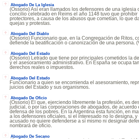
Abogado De La Iglesia
(Ossorio) Así eran llamados los defensores de una iglesia 
concilio celebrado en Reims el año 1148 tuvo que prohibir 
protectores, a causa de los abusos que cometían, lo que d
quejas y protestas.
Abogado Del Diablo
(Ossorio) Funcionario que, en la Congregación de Ritos, c
defiende la beatificación o canonización de una persona
Abogado Del Estado
(Ossorio) Letrado que tiene por principales cometidos la d
y el asesoramiento administrativo. En España se ocupa tam
derechos reales o impuestos.
Abogado Del Estado
Funcionario a quien se encomienda el asesoramiento, rep
juicios del Estado y sus organismos.
Abogado De Oficio
(Ossorio) El que, ejerciendo libremente la profesión, es de
judicial, o por las corporaciones de abogados, de acuerdo c
defensa de los pobres. En la Argentina esta función, en mat
a los defensores oficiales, si el interesado no lo designa, y
acusado no quiere defenderse a sí mismo ni designar defens
nombrará de oficio.
Abogado De Secano