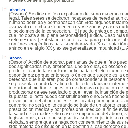
Muerte que se imputa por aborto.
Abortivo
(Ossorio) Se dice del feto expulsado del seno materno cua
legal. Tales seres se declaran incapaces de heredar aun 
humana definida y permanezcan con vida algunos instante
avanzado el embarazo pueden crearse zonas y casos dudo
el sexto mes de la concepción. | El nacido antes de tiempo,
cual no obsta a su plena personalidad jurídica. Caso más tí
sietemesinos. | Substancia con eficacia para producir el a
con fines terapéuticos para la embarazada. Su aceptación
ahínco en el siglo XX y existe generalizada impunidad (L. 
Aborto
(Ossorio) Acción de abortar, parir antes de que el feto pued
dos significados muy diferentes: uno de ellos, de escaso o 
produce cuando la expulsión anticipada del feto ocurre de 
espontánea; porque entonces lo único que sucede es la de
derechos que hubieren podido corresponder a la persona p
se presenta cuando la salida del feto del claustro matern
intencional mediante ingestión de drogas o ejecución de 
productoras de ese resultado o que lleven la intención de p
supuesto, el acto puede constituir delito o no. Será hecho 
provocación del aborto no esté justificada por ninguna razó
contrario, no será delito cuando se trate de un aborto terap
prescripción médica y por profesional médico, a fin de evitar
la salud de la madre. Otro caso de impunidad del aborto,
legislaciones, es el que se practica sobre mujer idiota o 
violada, siempre que se haga con consentimiento de sus r
sido materia de discusión en la doctrina si ese derecho de