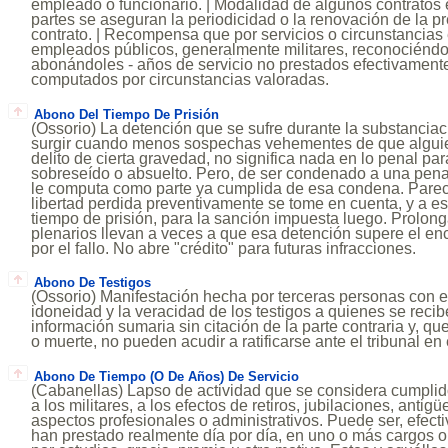
empleado o funcionario. | Modalidad de algunos contratos e
partes se aseguran la periodicidad o la renovación de la pr
contrato. | Recompensa que por servicios o circunstancias 
empleados públicos, generalmente militares, reconociéndol
abonándoles - años de servicio no prestados efectivament
computados por circunstancias valoradas.
Abono Del Tiempo De Prisión
(Ossorio) La detención que se sufre durante la substancia
surgir cuando menos sospechas vehementes de que algui
delito de cierta gravedad, no significa nada en lo penal pa
sobreseído o absuelto. Pero, de ser condenado a una pena p
le computa como parte ya cumplida de esa condena. Parece
libertad perdida preventivamente se tome en cuenta, y a es
tiempo de prisión, para la sanción impuesta luego. Prolon
plenarios llevan a veces a que esa detención supere el e
por el fallo. No abre "crédito" para futuras infracciones.
Abono De Testigos
(Ossorio) Manifestación hecha por terceras personas con el f
idoneidad y la veracidad de los testigos a quienes se reci
información sumaria sin citación de la parte contraria y, q
o muerte, no pueden acudir a ratificarse ante el tribunal en
Abono De Tiempo (O De Años) De Servicio
(Cabanellas) Lapso de actividad que se considera cumplido
a los militares, a los efectos de retiros, jubilaciones, anti
aspectos profesionales o administrativos. Puede ser, efecti
han prestado realmente día por día, en uno o más cargos o