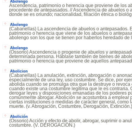
Abolengo
Ascendencia, patrimonio o herencia que proviene de los ab
procedente de antepasados. // Ascendencia de abuelos o a
donde se es oriundo; nacionalidad, filiación étnica o biológ
Abolengo
(Cabanellas) La ascendencia de abuelos o antepasados. En 
patrimonio o herencia que viene de los abuelos o antepas
abolengo son los que se tienen por haberlos heredado de 
Abolengo
(Ossorio) Ascendencia o progenie de abuelos y antepasad
determinada persona. Háblase también de bienes de abole
patrimonio o herencia que proviene de aquellos antepasad
Abolicion
(Cabanellas) La anulación, extinción, abrogación o anona
especialmente de una ley, uso costumbre. Se dice, por eje
abolida cuando se promulga otra que la destruye o revoca 
cuando existe una costumbre legítima que le es contraria.
derogar leyes y disposiciones emanadas de los poderes púb
comúnmente abrogar. Abolición se acostumbra a emplear p
ciertas instituciones o medidas de carácter general, como l
muerte. (v. Abrogación, Costumbre, Derogación, Extinción.
Abolición
(Ossorio) Acción y efecto de abolir, abrogar, suprimir o anul
costumbre. (V. DEROGACIÓN.)