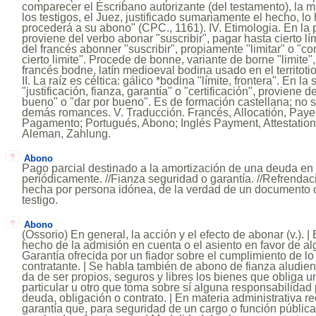
comparecer el Escribano autorizante (del testamento), la 
los testigos, el Juez, justificado sumariamente el hecho, lo 
procederá a su abono" (CPC., 1161). IV. Etimologia. En la
proviene del verbo abonar "suscribir", pagar hasta cierto lí
del francés abonner "suscribir", propiamente "limitar" o "
cierto limite". Procede de bonne, variante de borne "limite"
francés bodne, latín medioeval bodina usado en el territotio
II. La raíz es céltica: gálico *bodina "límite, frontera". En 
"justificación, fianza, garantía" o "certificación", proviene 
bueno" o "dar por bueno". Es de formación castellana; no 
demás romances. V. Traducción. Francés, Allocatión, Payem
Pagamento; Portugués, Abono; Inglés Payment, Attestation,
Aleman, Zahlung.
Abono
Pago parcial destinado a la amortización de una deuda en
periódicamente. //Fianza seguridad o garantía. //Refrendac
hecha por persona idónea, de la verdad de un documento o
testigo.
Abono
(Ossorio) En general, la acción y el efecto de abonar (v.). |
hecho de la admisión en cuenta o el asiento en favor de al
Garantía ofrecida por un fiador sobre el cumplimiento de lo
contratante. | Se habla también de abono de fianza aludie
da de ser propios, seguros y libres los bienes que obliga u
particular u otro que toma sobre sí alguna responsabilidad
deuda, obligación o contrato. | En materia administrativa r
garantía que, para seguridad de un cargo o función pública,