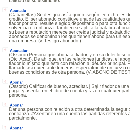
calidad de su testimonio.
Abonado
(Cabanellas) Se designa así a quien, según Derecho, es de
crédito. El ser abonado constituye una de las cualidades 
fiador por otro, resulte elegido depositario o para otra fun
solvencia o confianza. También se aplica la palabra abona
su buena reputación merece ser creída judicial y extrajudi
abonados se denominan los que tienen abono para un espec
una empresa. (v. Testigo abonado.)
Abonador
(Ossorio) Persona que abona al fiador, y en su defecto se o
(Dic. Acad). De ahí que, en las relaciones jurídicas, el ab
fiador lo mismo que éste con relación al deudor principal. 
llamado así quien ante terceros, especialmente un juez o un
buenas condiciones de otra persona. (V. ABONO DE TES
Abonar
(Ossorio) Calificar de bueno, acreditar. | Salir fiador de una
pagar y asentar en el libro de cuenta y razón cualquier par
persona.
Abonar
Dar una persona con relación a otra determinada la segur
confianza. //Asentar en una cuenta las partidas referentes a
parcialmente.
Abonar