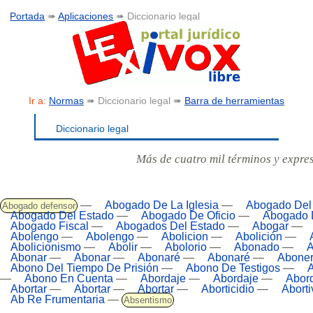
Portada
➠
Aplicaciones
➠ Diccionario legal
Ir a:
Normas
➠ Diccionario legal ➠
Barra de herramientas
Diccionario legal
Más de cuatro mil términos y expre
—
Abogado De La Iglesia
—
Abogado Del
Abogado defensor
Abogado Del Estado
—
Abogado De Oficio
—
Abogado 
Abogado Fiscal
—
Abogados Del Estado
—
Abogar
—
Abolengo
—
Abolengo
—
Abolicion
—
Abolición
—
Abolicionismo
—
Abolir
—
Abolorio
—
Abonado
—
Abonar
—
Abonar
—
Abonaré
—
Abonaré
—
Abone
Abono Del Tiempo De Prisión
—
Abono De Testigos
—
A
—
Abono En Cuenta
—
Abordaje
—
Abordaje
—
Abor
Abortar
—
Abortar
—
Abortar
—
Aborticidio
—
Aborti
Ab Re Frumentaria
—
Absentismo