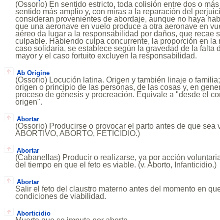
(Ossorio) En sentido estricto, toda colisión entre dos o má
sentido más amplio y, con miras a la reparación del perjui
consideran provenientes de abordaje, aunque no haya habi
que una aeronave en vuelo produce a otra aeronave en vue
aéreo da lugar a la responsabilidad por daños, que recae 
culpable. Habiendo culpa concurrente, la proporción en la 
caso solidaria, se establece según la gravedad de la falta 
mayor y el caso fortuito excluyen la responsabilidad.
Ab Origine
(Ossorio) Locución latina. Origen y también linaje o familia
origen o principio de las personas, de las cosas y, en gene
proceso de génesis y procreación. Equivale a "desde el co
origen".
Abortar
(Ossorio) Producirse o provocar el parto antes de que sea vi
ABORTIVO, ABORTO, FETICIDIO.)
Abortar
(Cabanellas) Producir o realizarse, ya por acción voluntaria
del tiempo en que el feto es viable. (v. Aborto, Infanticidio.)
Abortar
Salir el feto del claustro materno antes del momento en qu
condiciones de viabilidad.
Aborticidio