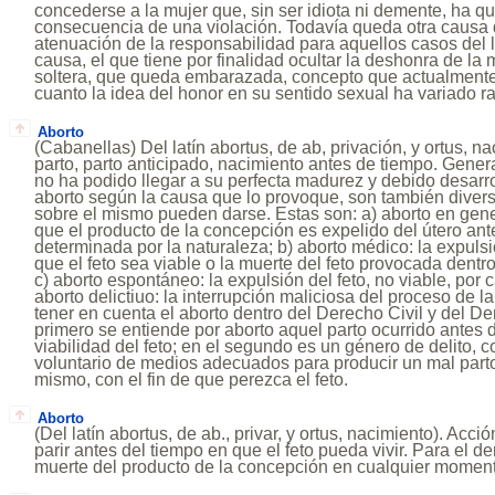
concederse a la mujer que, sin ser idiota ni demente, ha q
consecuencia de una violación. Todavía queda otra causa 
atenuación de la responsabilidad para aquellos casos del 
causa, el que tiene por finalidad ocultar la deshonra de la
soltera, que queda embarazada, concepto que actualmente
cuanto la idea del honor en su sentido sexual ha variado r
Aborto
(Cabanellas) Del latín abortus, de ab, privación, y ortus, n
parto, parto anticipado, nacimiento antes de tiempo. Gener
no ha podido llegar a su perfecta madurez y debido desarrol
aborto según la causa que lo provoque, son también divers
sobre el mismo pueden darse. Estas son: a) aborto en gene
que el producto de la concepción es expelido del útero ant
determinada por la naturaleza; b) aborto médico: la expuls
que el feto sea viable o la muerte del feto provocada dentr
c) aborto espontáneo: la expulsión del feto, no viable, por c
aborto delictiuo: la interrupción maliciosa del proceso de 
tener en cuenta el aborto dentro del Derecho Civil y del D
primero se entiende por aborto aquel parto ocurrido antes d
viabilidad del feto; en el segundo es un género de delito, c
voluntario de medios adecuados para producir un mal parto,
mismo, con el fin de que perezca el feto.
Aborto
(Del latín abortus, de ab., privar, y ortus, nacimiento). Acció
parir antes del tiempo en que el feto pueda vivir. Para el d
muerte del producto de la concepción en cualquier moment