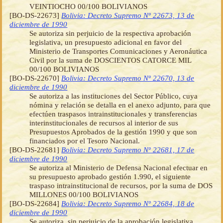
VEINTIOCHO 00/100 BOLIVIANOS
[BO-DS-22673]
Bolivia: Decreto Supremo Nº 22673, 13 de
diciembre de 1990
Se autoriza sin perjuicio de la respectiva aprobación
legislativa, un presupuesto adicional en favor del
Ministerio de Transportes Comunicaciones y Aeronáutica
Civil por la suma de DOSCIENTOS CATORCE MIL
00/100 BOLIVIANOS
[BO-DS-22670]
Bolivia: Decreto Supremo Nº 22670, 13 de
diciembre de 1990
Se autoriza a las instituciones del Sector Público, cuya
nómina y relación se detalla en el anexo adjunto, para que
efectúen traspasos intrainstitucionales y transferencias
interinstitucionales de recursos al interior de sus
Presupuestos Aprobados de la gestión 1990 y que son
financiados por el Tesoro Nacional.
[BO-DS-22681]
Bolivia: Decreto Supremo Nº 22681, 17 de
diciembre de 1990
Se autoriza al Ministerio de Defensa Nacional efectuar en
su presupuesto aprobado gestión 1.990, el siguiente
traspaso intrainstitucional de recursos, por la suma de DOS
MILLONES 00/100 BOLIVIANOS
[BO-DS-22684]
Bolivia: Decreto Supremo Nº 22684, 18 de
diciembre de 1990
Se autoriza, sin perjuicio de la aprobación legislativa