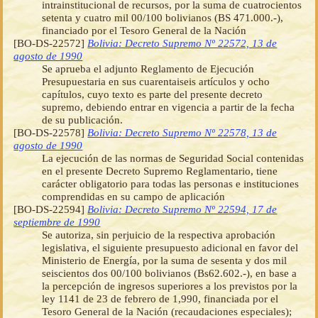
intrainstitucional de recursos, por la suma de cuatrocientos
setenta y cuatro mil 00/100 bolivianos (BS 471.000.-),
financiado por el Tesoro General de la Nación
[BO-DS-22572]
Bolivia: Decreto Supremo Nº 22572, 13 de
agosto de 1990
Se aprueba el adjunto Reglamento de Ejecución
Presupuestaria en sus cuarentaiseis artículos y ocho
capítulos, cuyo texto es parte del presente decreto
supremo, debiendo entrar en vigencia a partir de la fecha
de su publicación.
[BO-DS-22578]
Bolivia: Decreto Supremo Nº 22578, 13 de
agosto de 1990
La ejecución de las normas de Seguridad Social contenidas
en el presente Decreto Supremo Reglamentario, tiene
carácter obligatorio para todas las personas e instituciones
comprendidas en su campo de aplicación
[BO-DS-22594]
Bolivia: Decreto Supremo Nº 22594, 17 de
septiembre de 1990
Se autoriza, sin perjuicio de la respectiva aprobación
legislativa, el siguiente presupuesto adicional en favor del
Ministerio de Energía, por la suma de sesenta y dos mil
seiscientos dos 00/100 bolivianos (Bs62.602.-), en base a
la percepción de ingresos superiores a los previstos por la
ley 1141 de 23 de febrero de 1,990, financiada por el
Tesoro General de la Nación (recaudaciones especiales);