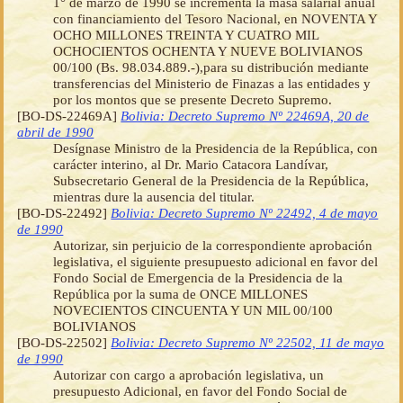
1° de marzo de 1990 se incrementa la masa salarial anual
con financiamiento del Tesoro Nacional, en NOVENTA Y
OCHO MILLONES TREINTA Y CUATRO MIL
OCHOCIENTOS OCHENTA Y NUEVE BOLIVIANOS
00/100 (Bs. 98.034.889.-),para su distribución mediante
transferencias del Ministerio de Finazas a las entidades y
por los montos que se presente Decreto Supremo.
[BO-DS-22469A]
Bolivia: Decreto Supremo Nº 22469A, 20 de
abril de 1990
Desígnase Ministro de la Presidencia de la República, con
carácter interino, al Dr. Mario Catacora Landívar,
Subsecretario General de la Presidencia de la República,
mientras dure la ausencia del titular.
[BO-DS-22492]
Bolivia: Decreto Supremo Nº 22492, 4 de mayo
de 1990
Autorizar, sin perjuicio de la correspondiente aprobación
legislativa, el siguiente presupuesto adicional en favor del
Fondo Social de Emergencia de la Presidencia de la
República por la suma de ONCE MILLONES
NOVECIENTOS CINCUENTA Y UN MIL 00/100
BOLIVIANOS
[BO-DS-22502]
Bolivia: Decreto Supremo Nº 22502, 11 de mayo
de 1990
Autorizar con cargo a aprobación legislativa, un
presupuesto Adicional, en favor del Fondo Social de