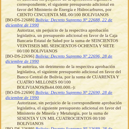
correspondiente, el siguiente presupuesto adicional en
favor del Ministerio de Energía e Hidrocarburos, por
CIENTO CINCUENTA MIL 00/100 BOLIVIANOS
[BO-DS-22688]
Bolivia: Decreto Supremo Nº 22688, 22 de
diciembre de 1990
Autorizar, sin perjuicio de la respectiva aprobación
legislativa, un presupuesto adicional en favor de la Caja
Bancaria Estatal de Salud por la suma de SEISCIENTOS
VEINTISEIS MIL SEISCIENTOS OCHENTA Y SIETE
00/100 BOLIVIANOS
[BO-DS-22696]
Bolivia: Decreto Supremo Nº 22696, 28 de
diciembre de 1990
Se autoriza, sin detrimento de la respectiva aprobación
legislativa, el siguiente presupuesto adicional en favor del
Banco Central de Bolivia, por la suma de CUARENTA Y
CUATRO MILLONES 00/100
BOLIVIANOS(Bs44.000.000.-):
[BO-DS-22690]
Bolivia: Decreto Supremo Nº 22690, 28 de
diciembre de 1990
Autorizase, sin perjuicio de la correspondiente aprobación
legislativa, el siguiente presupuesto adicional en favor del
Ministerio de Minería y Metalurgia, por la suma de
SESENTA Y UN MIL CUATROCIENTOS 00/100
BOLIVIANOS
[BO-DS-22689]
Bolivia: Decreto Supremo Nº 22689, 28 de