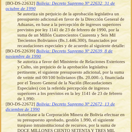
[BO-DS-22632]
Bolivia: Decreto Supremo Nº 22632, 31 de
octubre de 1990
Se autoriza sin perjuicio de la aprobación legislativa un
presupuesto adicional en favor de la Dirección General de
Aduanas, en base a la percepción de ingresos superiores
previstos por ley 1141 de 23 de febrero de 1990, por la
suma de un Millón Cuatrocientos Cuarenta y Seis Mil
Trecientos Bolivianos (Bs.1.446.300), financiados por
recaudaciones especiales y de acuerdo al siguiente detalle:
[BO-DS-22639]
Bolivia: Decreto Supremo Nº 22639, 8 de
noviembre de 1990
Se autoriza a favor del Ministerio de Relaciones Exteriores
y Culto, sin prejuicio de la aprobación legislativa
pertinente, el siguiente presupuesto adicional, por la suma
de veinte mil 00/100 bolivianos (Bs. 20.000.-), financiada
por el Tesoro General de la Nación (Recaudaciones
Especiales) con la referida percepción de ingresos
superiores a los previstos en la ley 1141 de 23 de febrero
de 1,990:
[BO-DS-22672]
Bolivia: Decreto Supremo Nº 22672, 13 de
diciembre de 1990
Autorízase a la Corporación Minera de Bolivia efectuar en
su presupuesto aprobado, gestión 1.990, el siguiente
traspaso intrainstitucional de recursos, por la suma de
DOCE MILLONES CIENTO SETENTA Y TRES MIL