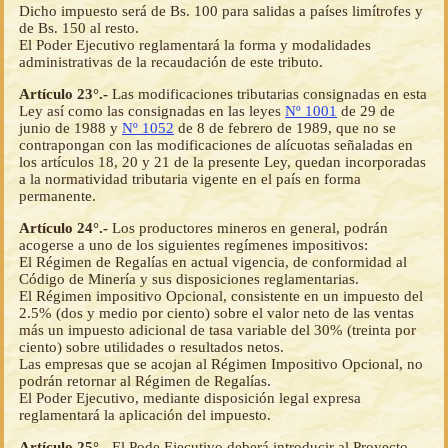
Dicho impuesto será de Bs. 100 para salidas a países limítrofes y
de Bs. 150 al resto.
El Poder Ejecutivo reglamentará la forma y modalidades
administrativas de la recaudación de este tributo.
Artículo 23°.-
Las modificaciones tributarias consignadas en esta
Ley así como las consignadas en las leyes
Nº 1001
de 29 de
junio de 1988 y
Nº 1052
de 8 de febrero de 1989, que no se
contrapongan con las modificaciones de alícuotas señaladas en
los artículos 18, 20 y 21 de la presente Ley, quedan incorporadas
a la normatividad tributaria vigente en el país en forma
permanente.
Artículo 24°.-
Los productores mineros en general, podrán
acogerse a uno de los siguientes regímenes impositivos:
El Régimen de Regalías en actual vigencia, de conformidad al
Código de Minería y sus disposiciones reglamentarias.
El Régimen impositivo Opcional, consistente en un impuesto del
2.5% (dos y medio por ciento) sobre el valor neto de las ventas
más un impuesto adicional de tasa variable del 30% (treinta por
ciento) sobre utilidades o resultados netos.
Las empresas que se acojan al Régimen Impositivo Opcional, no
podrán retornar al Régimen de Regalías.
El Poder Ejecutivo, mediante disposición legal expresa
reglamentará la aplicación del impuesto.
Artículo 25°.-
El Pode Ejecutivo deberá introducir al Proyecto