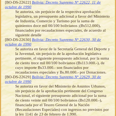
[BO-DS-22622]
Bolivia: Decreto Supremo Nº 22622, 11 de
octubre de 1990
Se autoriza, sin perjuicio de la respectiva aprobación
legislativa, un presupuesto adicional a favor del Ministerio
de Industria, Comercio y Turismo por la suma de
quinientos doce mil 00/100 bolivianos ;(Bs512.000),
financiados por recaudaciones especiales, de acuerdo al
siguiente detalle
[BO-DS-22630]
Bolivia: Decreto Supremo Nº 22630, 30 de
octubre de 1990
Se autoriza en favor de la Secretaría General del Deporte y
la Juventud, sin perjuicio de la aprobación legislativa
pertinente, el siguiente presupuesto adicional, por la suma
de ciento trece mil 00/100 bolivianos (Bs113.000.-), de
cuyo importe Bs33.000.- son financiados por
recaudaciones especiales y Bs.80.000.- por Donaciones.
[BO-DS-22629]
Bolivia: Decreto Supremo Nº 22629, 30 de
octubre de 1990
Se autoriza en favor del Ministerio de Asuntos Urbanos,
sin perjuicio de la aprobación pertinente del Congreso
Nacional, el siguiente presupuesto adicional por la suma
de ciento veinte mil 00/100 bolivianos (Bs120.000.-),
financiada por el Tesoro General de la Nación
(Recaudaciones Especiales) con ingresos no previstos por
la ley 1141 de 23 de febrero de 1.990.