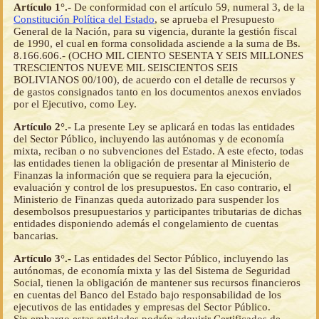
Artículo 1°.-
De conformidad con el artículo 59, numeral 3, de la
Constitución Política del Estado
, se aprueba el Presupuesto
General de la Nación, para su vigencia, durante la gestión fiscal
de 1990, el cual en forma consolidada asciende a la suma de Bs.
8.166.606.- (OCHO MIL CIENTO SESENTA Y SEIS MILLONES
TRESCIENTOS NUEVE MIL SEISCIENTOS SEIS
BOLIVIANOS 00/100), de acuerdo con el detalle de recursos y
de gastos consignados tanto en los documentos anexos enviados
por el Ejecutivo, como Ley.
Artículo 2°.-
La presente Ley se aplicará en todas las entidades
del Sector Público, incluyendo las autónomas y de economía
mixta, reciban o no subvenciones del Estado. A este efecto, todas
las entidades tienen la obligación de presentar al Ministerio de
Finanzas la información que se requiera para la ejecución,
evaluación y control de los presupuestos. En caso contrario, el
Ministerio de Finanzas queda autorizado para suspender los
desembolsos presupuestarios y participantes tributarias de dichas
entidades disponiendo además el congelamiento de cuentas
bancarias.
Artículo 3°.-
Las entidades del Sector Público, incluyendo las
autónomas, de economía mixta y las del Sistema de Seguridad
Social, tienen la obligación de mantener sus recursos financieros
en cuentas del Banco del Estado bajo responsabilidad de los
ejecutivos de las entidades y empresas del Sector Público.
Sin embargo estas entidades podrán adquirir Certificados de