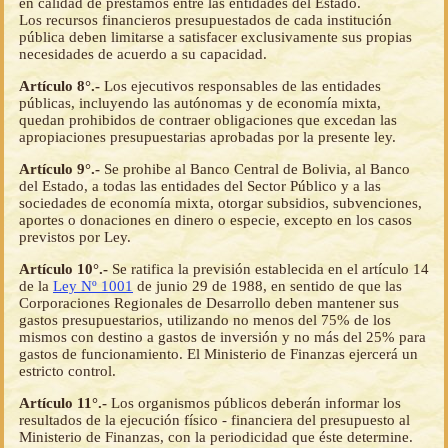
en calidad de préstamos entre las entidades del Estado.
Los recursos financieros presupuestados de cada institución
pública deben limitarse a satisfacer exclusivamente sus propias
necesidades de acuerdo a su capacidad.
Artículo 8°.-
Los ejecutivos responsables de las entidades
públicas, incluyendo las autónomas y de economía mixta,
quedan prohibidos de contraer obligaciones que excedan las
apropiaciones presupuestarias aprobadas por la presente ley.
Artículo 9°.-
Se prohibe al Banco Central de Bolivia, al Banco
del Estado, a todas las entidades del Sector Público y a las
sociedades de economía mixta, otorgar subsidios, subvenciones,
aportes o donaciones en dinero o especie, excepto en los casos
previstos por Ley.
Artículo 10°.-
Se ratifica la previsión establecida en el artículo 14
de la
Ley Nº 1001
de junio 29 de 1988, en sentido de que las
Corporaciones Regionales de Desarrollo deben mantener sus
gastos presupuestarios, utilizando no menos del 75% de los
mismos con destino a gastos de inversión y no más del 25% para
gastos de funcionamiento. El Ministerio de Finanzas ejercerá un
estricto control.
Artículo 11°.-
Los organismos públicos deberán informar los
resultados de la ejecución físico - financiera del presupuesto al
Ministerio de Finanzas, con la periodicidad que éste determine.