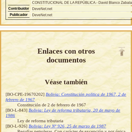
CONSTITUCIONAL DE LA REPÚBLICA.- David Blanco Zabala
Contribuidor
DeveNet.net
Publicador
DeveNet.net
Enlaces con otros
documentos
Véase también
[BO-CPE-19670202]
Bolivia: Constitución política de 1967, 2 de
febrero de 1967
Constitución de 2 de febrero de 1967
[BO-L-843]
Bolivia: Ley de reforma tributaria, 20 de mayo de
1986
Ley de reforma tributaria
[BO-L-926]
Bolivia: Ley Nº 926, 25 de marzo de 1987
Regalías petroleras. Con carácter de excepción y por única