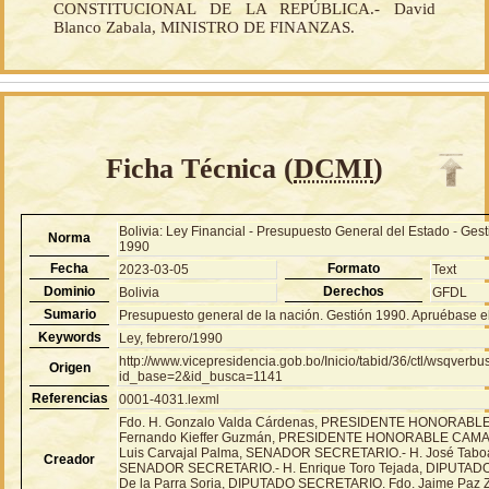
CONSTITUCIONAL DE LA REPÚBLICA.- David
Blanco Zabala, MINISTRO DE FINANZAS.
Ficha Técnica (
DCMI
)
Bolivia: Ley Financial - Presupuesto General del Estado - Ges
Norma
1990
Fecha
Formato
2023-03-05
Text
Dominio
Derechos
Bolivia
GFDL
Sumario
Presupuesto general de la nación. Gestión 1990. Apruébase el 
Keywords
Ley, febrero/1990
http://www.vicepresidencia.gob.bo/Inicio/tabid/36/ctl/wsqver
Origen
id_base=2&id_busca=1141
Referencias
0001-4031.lexml
Fdo. H. Gonzalo Valda Cárdenas, PRESIDENTE HONORABL
Fernando Kieffer Guzmán, PRESIDENTE HONORABLE CAMA
Luis Carvajal Palma, SENADOR SECRETARIO.- H. José Taboa
Creador
SENADOR SECRETARIO.- H. Enrique Toro Tejada, DIPUTAD
De la Parra Soria, DIPUTADO SECRETARIO. Fdo. Jaime Pa