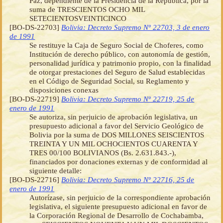
Paz, dependiente de la Presidencia de la República, por la
suma de TRESCIENTOS OCHO MIL
SETECIENTOSVEINTICINCO
[BO-DS-22703]
Bolivia: Decreto Supremo Nº 22703, 3 de enero
de 1991
Se restituye la Caja de Seguro Social de Choferes, como
Institución de derecho público, con autonomía de gestión,
personalidad jurídica y patrimonio propio, con la finalidad
de otorgar prestaciones del Seguro de Salud establecidas
en el Código de Seguridad Social, su Reglamento y
disposiciones conexas
[BO-DS-22719]
Bolivia: Decreto Supremo Nº 22719, 25 de
enero de 1991
Se autoriza, sin perjuicio de aprobación legislativa, un
presupuesto adicional a favor del Servicio Geológico de
Bolivia por la suma de DOS MILLONES SEISCIENTOS
TREINTA Y UN MIL OCHOCIENTOS CUARENTA Y
TRES 00/100 BOLIVIANOS (Bs. 2.631.843.-),
financiados por donaciones externas y de conformidad al
siguiente detalle:
[BO-DS-22716]
Bolivia: Decreto Supremo Nº 22716, 25 de
enero de 1991
Autorízase, sin perjuicio de la correspondiente aprobación
legislativa, el siguiente presupuesto adicional en favor de
la Corporación Regional de Desarrollo de Cochabamba,