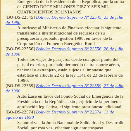
Emergencia de la Presidencia de la República, por la suma
de CIENTO DOCE MILLONES DIEZ Y SEIS MIL
CUATROCIENTOS BOLIVIANOS
[BO-DS-22545]
Bolivia: Decreto Supremo Nº 22545, 23 de julio
de 1990
Autorízase al Ministerio de Finanzas efectuar la siguiente
transferencia interinstitucional de recursos de su
presupuesto aprobado, gestión 1990, en favor .de la
Corporación de Fomento Energético Rural
[BO-DS-22556]
Bolivia: Decreto Supremo Nº 22556, 26 de julio
de 1990
Todos los viajes de pasajeros desde cualquier punto del
país al exterior, por cualquier medio de transporte aéreo,
nacional o extranjero, están sujetos al impuesto que
establece el artículo 22 de la ley 1141 de 23 de febrero de
1,990.
[BO-DS-22559]
Bolivia: Decreto Supremo Nº 22559, 27 de julio
de 1990
Autorízase en favor del Fondo Social de Emergencia de la
Presidencia de la República, sin perjuicio de la pertinente
aprobación legislativa, el siguiente presupuesto adicional
[BO-DS-22574]
Bolivia: Decreto Supremo Nº 22574, 13 de
agosto de 1990
Se autoriza a la Junta Nacional de Solidaridad y Desarrollo
Social, por esta vez, efectuar siguiente traspaso