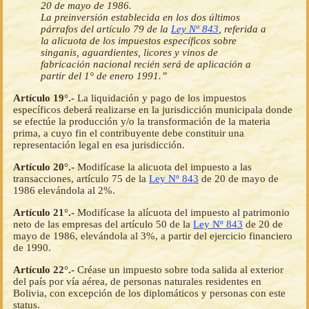
20 de mayo de 1986.
La preinversión establecida en los dos últimos
párrafos del artículo 79 de la
Ley Nº 843
, referida a
la alicuota de los impuestos específicos sobre
singanis, aguardientes, licores y vinos de
fabricación nacional recién será de aplicación a
partir del 1° de enero 1991.”
Artículo 19°.-
La liquidación y pago de los impuestos
específicos deberá realizarse en la jurisdicción municipala donde
se efectúe la producción y/o la transformación de la materia
prima, a cuyo fin el contribuyente debe constituir una
representación legal en esa jurisdicción.
Artículo 20°.-
Modifícase la alicuota del impuesto a las
transacciones, artículo 75 de la
Ley Nº 843
de 20 de mayo de
1986 elevándola al 2%.
Artículo 21°.-
Modifícase la alícuota del impuesto al patrimonio
neto de las empresas del artículo 50 de la
Ley Nº 843
de 20 de
mayo de 1986, elevándola al 3%, a partir del ejercicio financiero
de 1990.
Artículo 22°.-
Créase un impuesto sobre toda salida al exterior
del país por vía aérea, de personas naturales residentes en
Bolivia, con excepción de los diplomáticos y personas con este
status.