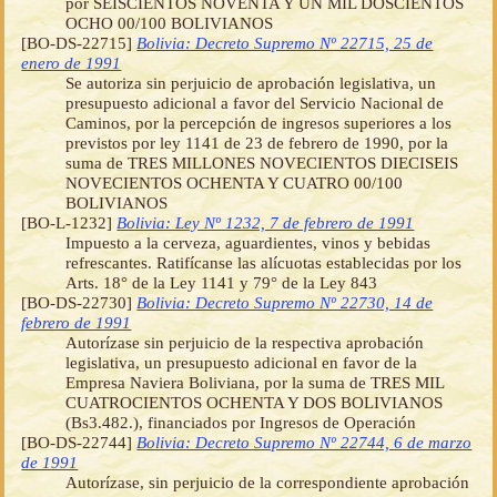
por SEISCIENTOS NOVENTA Y UN MIL DOSCIENTOS
OCHO 00/100 BOLIVIANOS
[BO-DS-22715]
Bolivia: Decreto Supremo Nº 22715, 25 de
enero de 1991
Se autoriza sin perjuicio de aprobación legislativa, un
presupuesto adicional a favor del Servicio Nacional de
Caminos, por la percepción de ingresos superiores a los
previstos por ley 1141 de 23 de febrero de 1990, por la
suma de TRES MILLONES NOVECIENTOS DIECISEIS
NOVECIENTOS OCHENTA Y CUATRO 00/100
BOLIVIANOS
[BO-L-1232]
Bolivia: Ley Nº 1232, 7 de febrero de 1991
Impuesto a la cerveza, aguardientes, vinos y bebidas
refrescantes. Ratifícanse las alícuotas establecidas por los
Arts. 18° de la Ley 1141 y 79° de la Ley 843
[BO-DS-22730]
Bolivia: Decreto Supremo Nº 22730, 14 de
febrero de 1991
Autorízase sin perjuicio de la respectiva aprobación
legislativa, un presupuesto adicional en favor de la
Empresa Naviera Boliviana, por la suma de TRES MIL
CUATROCIENTOS OCHENTA Y DOS BOLIVIANOS
(Bs3.482.), financiados por Ingresos de Operación
[BO-DS-22744]
Bolivia: Decreto Supremo Nº 22744, 6 de marzo
de 1991
Autorízase, sin perjuicio de la correspondiente aprobación