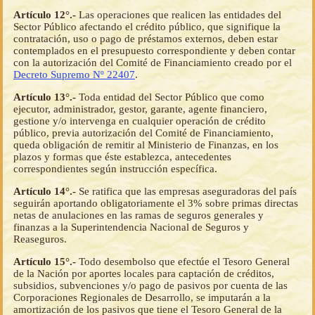
Artículo 12°.-
Las operaciones que realicen las entidades del
Sector Público afectando el crédito público, que signifique la
contratación, uso o pago de préstamos externos, deben estar
contemplados en el presupuesto correspondiente y deben contar
con la autorización del Comité de Financiamiento creado por el
Decreto Supremo Nº 22407
.
Artículo 13°.-
Toda entidad del Sector Público que como
ejecutor, administrador, gestor, garante, agente financiero,
gestione y/o intervenga en cualquier operación de crédito
público, previa autorización del Comité de Financiamiento,
queda obligación de remitir al Ministerio de Finanzas, en los
plazos y formas que éste establezca, antecedentes
correspondientes según instrucción específica.
Artículo 14°.-
Se ratifica que las empresas aseguradoras del país
seguirán aportando obligatoriamente el 3% sobre primas directas
netas de anulaciones en las ramas de seguros generales y
finanzas a la Superintendencia Nacional de Seguros y
Reaseguros.
Artículo 15°.-
Todo desembolso que efectúe el Tesoro General
de la Nación por aportes locales para captación de créditos,
subsidios, subvenciones y/o pago de pasivos por cuenta de las
Corporaciones Regionales de Desarrollo, se imputarán a la
amortización de los pasivos que tiene el Tesoro General de la