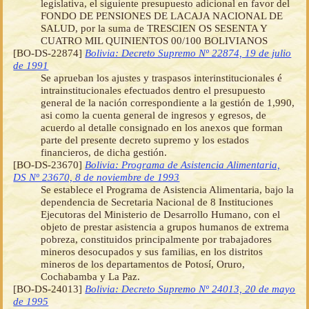
legislativa, el siguiente presupuesto adicional en favor del
FONDO DE PENSIONES DE LACAJA NACIONAL DE
SALUD, por la suma de TRESCIEN OS SESENTA Y
CUATRO MIL QUINIENTOS 00/100 BOLIVIANOS
[BO-DS-22874]
Bolivia: Decreto Supremo Nº 22874, 19 de julio
de 1991
Se aprueban los ajustes y traspasos interinstitucionales é
intrainstitucionales efectuados dentro el presupuesto
general de la nación correspondiente a la gestión de 1,990,
asi como la cuenta general de ingresos y egresos, de
acuerdo al detalle consignado en los anexos que forman
parte del presente decreto supremo y los estados
financieros, de dicha gestión.
[BO-DS-23670]
Bolivia: Programa de Asistencia Alimentaria,
DS Nº 23670, 8 de noviembre de 1993
Se establece el Programa de Asistencia Alimentaria, bajo la
dependencia de Secretaria Nacional de 8 Instituciones
Ejecutoras del Ministerio de Desarrollo Humano, con el
objeto de prestar asistencia a grupos humanos de extrema
pobreza, constituidos principalmente por trabajadores
mineros desocupados y sus familias, en los distritos
mineros de los departamentos de Potosí, Oruro,
Cochabamba y La Paz.
[BO-DS-24013]
Bolivia: Decreto Supremo Nº 24013, 20 de mayo
de 1995