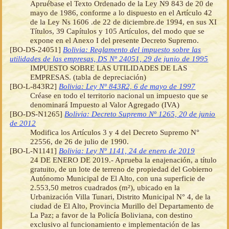
Apruébase el Texto Ordenado de la Ley N9 843 de 20 de
mayo de 1986, conforme a lo dispuesto en el Artículo 42
de la Ley Ns 1606 .de 22 de diciembre.de 1994, en sus XI
Títulos, 39 Capítulos y 105 Artículos, del modo que se
expone en el Anexo I del presente Decreto Supremo.
[BO-DS-24051]
Bolivia: Reglamento del impuesto sobre las
utilidades de las empresas, DS Nº 24051, 29 de junio de 1995
IMPUESTO SOBRE LAS UTILIDADES DE LAS
EMPRESAS. (tabla de depreciación)
[BO-L-843R2]
Bolivia: Ley Nº 843R2, 6 de mayo de 1997
Créase en todo el territorio nacional un impuesto que se
denominará Impuesto al Valor Agregado (IVA)
[BO-DS-N1265]
Bolivia: Decreto Supremo Nº 1265, 20 de junio
de 2012
Modifica los Artículos 3 y 4 del Decreto Supremo N°
22556, de 26 de julio de 1990.
[BO-L-N1141]
Bolivia: Ley Nº 1141, 24 de enero de 2019
24 DE ENERO DE 2019.- Aprueba la enajenación, a título
gratuito, de un lote de terreno de propiedad del Gobierno
Autónomo Municipal de El Alto, con una superficie de
2.553,50 metros cuadrados (m²), ubicado en la
Urbanización Villa Tunari, Distrito Municipal N° 4, de la
ciudad de El Alto, Provincia Murillo del Departamento de
La Paz; a favor de la Policía Boliviana, con destino
exclusivo al funcionamiento e implementación de las