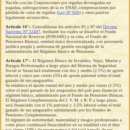
Nación con las Corporaciones por regalías devengadas no
pagadas, subrogaciones de la ex ENAF, compensaciones por
pérdida de valor de regalías (
Ley Nº 926
) y otros pasivos
legalmente reconocidos.
Artículo 16°.-
Convalídanse los artículos 85 y 87 del
Decreto
Supremo Nº 22407
, mediante los cuales se disuelve el Fondo
Nacional de Reservas (FONARE) y se crea, el Fondo de
Pensiones Básicas, entidad única descentralizada, con personería
jurídica propia y autónoma de gestión encargada de la
administración del Régimen Básico de Pensiones.
Artículo 17°.-
El Régimen Básico de Invalidez, Vejez, Muerte y
Riesgos Profesionales a largo plazo del Sistema de Seguridad
Social se financiará totalmente con dos y medio (2.5%) de aporte
laboral y cinco por ciento (5%) de aporte patronal sobre el total
ganado de sus asegurados.
Se establece el aporte estatal del uno y medio por ciento (1.5%)
sobre el total ganado de los asegurados del país para financiar el
régimen básico, administrado por el Fondo de Pensiones Básicas.
El Régimen Complementaria del I. V. M. y R. P. a largo plazo,
será financiado con el 1% patronal y 3.5% laboral sobre el total
ganado de sus asegurados administrado por los Fondos de
Pensiones Complementarias.
El régimen de enfermedad, maternidad y riesgos profesionales a
corto plazo continuará finaiciándose en su totalidad con el diez
por ciento (10%) de aporte patronal del total ganado de sus