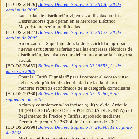
[BO-DS-28426]
Bolivia: Decreto Supremo Nº 28426, 28 de
octubre de 2005
Las tarifas de distribución vigentes, aplicadas por los
Distribuidores que operan en el Mercado Eléctrico
Mayorista no serán modificadas.
[BO-DS-28427]
Bolivia: Decreto Supremo Nº 28427, 28 de
octubre de 2005
Autorizar a la Superintendencia de Electricidad aprobar
nuevas estructuras tarifarias para las empresas eléctricas de
distribución, las mismas que deben incorporar la Categoría
Social.
[BO-DS-28653]
Bolivia: Decreto Supremo Nº 28653, 21 de
marzo de 2006
Crear la "Tarifa Dignidad" para favorecer el acceso y uso
del servicio público de electricidad de las familias de
menores recursos económicos de la categoría domiciliaria.
[BO-DS-29260]
Bolivia: Decreto Supremo Nº 29260, 5 de
septiembre de 2007
Aclara y complementa los incisos a), b) y c) del Artículo
18 (PRECIO BÁSICO DE LA POTENCIA DE PUNTA) del
Reglamento de Precios y Tarifas, aprobado mediante
Decreto Supremo N° 26094 de 2 de marzo de 2001.
[BO-DS-29598]
Bolivia: Decreto Supremo Nº 29598, 11 de junio
de 2008
Modifica el Reglamento de Precios y Tarifas - RPT,