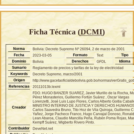
Ficha Técnica (
DCMI
)
Norma
Bolivia: Decreto Supremo Nº 26094, 2 de marzo de 2001
Fecha
Formato
Tipo
2023-03-05
Text
Dominio
Derechos
Idioma
Bolivia
GFDL
Sumario
Reglamento de precios y tarifas de la ley de electricidad
Keywords
Decreto Supremo, marzo/2001
Origen
http://www.gacetaoficialdebolivia.gob.bo/normas/verGratis_g
Referencias
20111013b.lexml
FDO. HUGO BANZER SUAREZ, Javier Murillo de la Rocha, Ma
Pérez Monasterios, Guillermo Fortún Suárez , Oscar Vargas
Lorenzetti, José Luis Lupo Flores, Carlos Alberto Goitia Cabal
MINISTRO INTERINO DE JUSTICIA Y DERECHOS HUMANOS
Creador
Carlos Saavedra Bruno, Tito Hoz de Vila Quiroga, Guillermo 
Yañez, Jorge Pacheco Franco, Hugo Carvajal Donoso, Ronal
Lean Abaroa, Claudio Mancilla Peña, Rubén Poma Rojas, Ma
Kempff Suárez, Wigberto Rivero Pinto.
Contribuidor
DeveNet.net