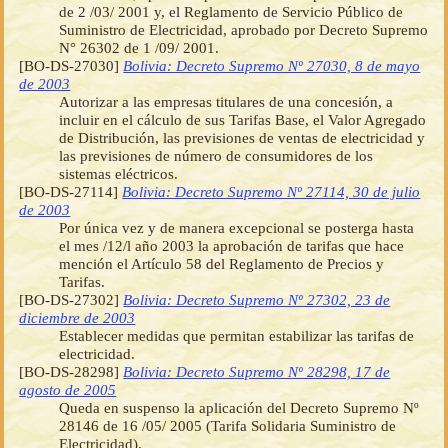
de 2 /03/ 2001 y, el Reglamento de Servicio Público de
Suministro de Electricidad, aprobado por Decreto Supremo
N° 26302 de 1 /09/ 2001.
[BO-DS-27030]
Bolivia: Decreto Supremo Nº 27030, 8 de mayo
de 2003
Autorizar a las empresas titulares de una concesión, a
incluir en el cálculo de sus Tarifas Base, el Valor Agregado
de Distribución, las previsiones de ventas de electricidad y
las previsiones de número de consumidores de los
sistemas eléctricos.
[BO-DS-27114]
Bolivia: Decreto Supremo Nº 27114, 30 de julio
de 2003
Por única vez y de manera excepcional se posterga hasta
el mes /12/l año 2003 la aprobación de tarifas que hace
mención el Artículo 58 del Reglamento de Precios y
Tarifas.
[BO-DS-27302]
Bolivia: Decreto Supremo Nº 27302, 23 de
diciembre de 2003
Establecer medidas que permitan estabilizar las tarifas de
electricidad.
[BO-DS-28298]
Bolivia: Decreto Supremo Nº 28298, 17 de
agosto de 2005
Queda en suspenso la aplicación del Decreto Supremo Nº
28146 de 16 /05/ 2005 (Tarifa Solidaria Suministro de
Electricidad).