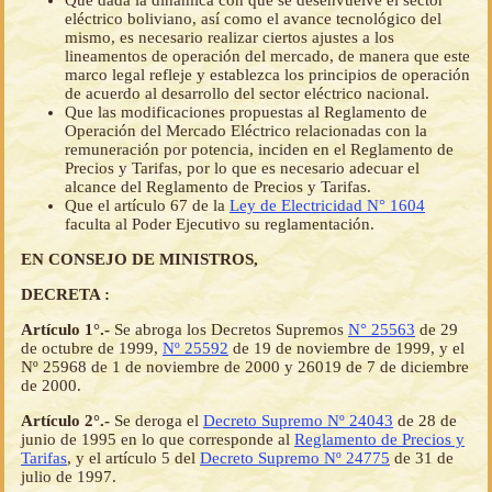
Que dada la dinámica con que se desenvuelve el sector
eléctrico boliviano, así como el avance tecnológico del
mismo, es necesario realizar ciertos ajustes a los
lineamentos de operación del mercado, de manera que este
marco legal refleje y establezca los principios de operación
de acuerdo al desarrollo del sector eléctrico nacional.
Que las modificaciones propuestas al Reglamento de
Operación del Mercado Eléctrico relacionadas con la
remuneración por potencia, inciden en el Reglamento de
Precios y Tarifas, por lo que es necesario adecuar el
alcance del Reglamento de Precios y Tarifas.
Que el artículo 67 de la
Ley de Electricidad N° 1604
faculta al Poder Ejecutivo su reglamentación.
EN CONSEJO DE MINISTROS,
DECRETA :
Artículo 1°.-
Se abroga los Decretos Supremos
N° 25563
de 29
de octubre de 1999,
Nº 25592
de 19 de noviembre de 1999, y el
Nº 25968 de 1 de noviembre de 2000 y 26019 de 7 de diciembre
de 2000.
Artículo 2°.-
Se deroga el
Decreto Supremo Nº 24043
de 28 de
junio de 1995 en lo que corresponde al
Reglamento de Precios y
Tarifas
, y el artículo 5 del
Decreto Supremo Nº 24775
de 31 de
julio de 1997.