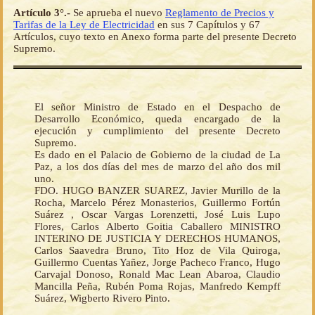
Artículo 3°.-
Se aprueba el nuevo
Reglamento de Precios y
Tarifas de la Ley de Electricidad
en sus 7 Capítulos y 67
Artículos, cuyo texto en Anexo forma parte del presente Decreto
Supremo.
El señor Ministro de Estado en el Despacho de
Desarrollo Económico, queda encargado de la
ejecución y cumplimiento del presente Decreto
Supremo.
Es dado en el Palacio de Gobierno de la ciudad de La
Paz, a los dos días del mes de marzo del año dos mil
uno.
FDO. HUGO BANZER SUAREZ, Javier Murillo de la
Rocha, Marcelo Pérez Monasterios, Guillermo Fortún
Suárez , Oscar Vargas Lorenzetti, José Luis Lupo
Flores, Carlos Alberto Goitia Caballero MINISTRO
INTERINO DE JUSTICIA Y DERECHOS HUMANOS,
Carlos Saavedra Bruno, Tito Hoz de Vila Quiroga,
Guillermo Cuentas Yañez, Jorge Pacheco Franco, Hugo
Carvajal Donoso, Ronald Mac Lean Abaroa, Claudio
Mancilla Peña, Rubén Poma Rojas, Manfredo Kempff
Suárez, Wigberto Rivero Pinto.