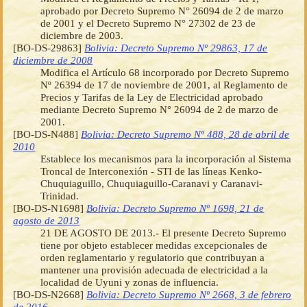
aprobado por Decreto Supremo N° 26094 de 2 de marzo
de 2001 y el Decreto Supremo N° 27302 de 23 de
diciembre de 2003.
[BO-DS-29863]
Bolivia: Decreto Supremo Nº 29863, 17 de
diciembre de 2008
Modifica el Artículo 68 incorporado por Decreto Supremo
Nº 26394 de 17 de noviembre de 2001, al Reglamento de
Precios y Tarifas de la Ley de Electricidad aprobado
mediante Decreto Supremo N° 26094 de 2 de marzo de
2001.
[BO-DS-N488]
Bolivia: Decreto Supremo Nº 488, 28 de abril de
2010
Establece los mecanismos para la incorporación al Sistema
Troncal de Interconexión - STI de las líneas Kenko-
Chuquiaguillo, Chuquiaguillo-Caranavi y Caranavi-
Trinidad.
[BO-DS-N1698]
Bolivia: Decreto Supremo Nº 1698, 21 de
agosto de 2013
21 DE AGOSTO DE 2013.- El presente Decreto Supremo
tiene por objeto establecer medidas excepcionales de
orden reglamentario y regulatorio que contribuyan a
mantener una provisión adecuada de electricidad a la
localidad de Uyuni y zonas de influencia.
[BO-DS-N2668]
Bolivia: Decreto Supremo Nº 2668, 3 de febrero
de 2016