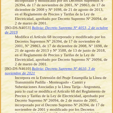
incorporado y modificado por los Decretos Supremos N°
26394, de 17 de noviembre de 2001, Nº 29863, de 17 de
diciembre de 2008 y Nº 1698, de 21 de agosto de 2013,
en el Reglamento de Precios y Tarifas de la Ley de
Electricidad, aprobado por Decreto Supremo Nº 26094, de
2 de marzo de 2001.
[BO-DS-N4053]
Bolivia: Decreto Supremo Nº 4053, 2 de octubre
de 2019
Modifica el Artículo 68 incorporado y modificado por los
Decretos Supremos N° 26394, de 17 de noviembre de
2001, N° 29863, de 17 de diciembre de 2008, N° 1698, de
21 de agosto de 2013 y Nº 3588, de 13 de junio de 2018,
en el Reglamento de Precios y Tarifas de la Ley de
Electricidad, aprobado por Decreto Supremo N° 26094, de
2 de marzo de 2001.
[BO-DS-N4610]
Bolivia: Decreto Supremo Nº 4610, 3 de
noviembre de 2021
Incorpora en la Extensión del Peaje Estampilla la Línea de
Transmisión Padilla - Monteagudo - Camiri y
Subestaciones Asociadas y la Línea Tarija - Angostura,
para lo cual se modifica el Artículo 68 del Reglamento de
Precios y Tarifas de la Ley de Electricidad, aprobado por
Decreto Supremo Nº 26094, de 2 de marzo de 2001,
incorporado por el Decreto Supremo Nº 26394, de 17 de
noviembre de 2001 y modificado por los Decretos