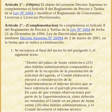
Artículo 1°.- (Objeto)
El objeto del presente Decreto Supremo es
complementar el Artículo 8 del Reglamento de Precios y Tarifas
de la
Ley Nº 1604
y modificar el Reglamento de Concesiones,
Licencias y Licencias Provisionales.
Artículo 2°.- (Complementacion)
Se complementa el Artículo 8
del Reglamento de Precios y Tarifas de la
Ley Nº 1604
de fecha
21 de Diciembre de 1994, Ley de Electricidad aprobado
mediante
Decreto Supremo Nº 26094
de 2 de marzo de 2001, en
la forma que se indica a continuación:
Se incorpora al final del inciso b) del parágrafo I, el
siguiente texto:
“Dentro del plazo de hasta veinticinco (25)
días hábiles administrativos computables a
partir de la recepción de la presentación de
solicitud del agente, el Comité elaborará y
elevará a consideración de la
Superintendencia el informe técnico que se
hace referencia en el párrafo precedente.
En caso de que existan observaciones por
parte de la Superintendencia, éstas deberán
ser remitidas al Comité en un plazo de hasta
veinte (20) días hábiles administrativos, y el
Comité devolverá el informe técnico