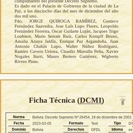
cumplimiento del presente Decreto Supremo.
Es dado en el Palacio de Gobierno de la ciudad de La
Paz, a los dieciocho días del mes de diciembre del año
dos mil uno.
Fdo. JORGE QUIROGA RAMÍREZ, Gustavo
Fernández Saavedra, Jose Luís Lupo Flores, Leopoldo
Fernández Ferreira, Oscar Guilarte Luján, Jacques Trigo
Loubiere, Mario Serrate Ruíz, Carlos Kempff Bruno,
Amalia Anaya Jaldín, Enrique Paz Argandoña, Juan
Antonio Chahín Lupo, Walter Núñez Rodríguez,
Ramiro Cavero Uriona, Claudio Mansilla Peña, Xavier
Nogales Iturri, Mauro Bertero Gutiérrez, Wigberto
Rivero Pinto.
Ficha Técnica (
DCMI
)
Norma
Bolivia: Decreto Supremo Nº 26454, 18 de diciembre de 2001
Fecha
Formato
Tipo
2023-03-05
Text
D
Dominio
Derechos
Idioma
Bolivia
GFDL
es