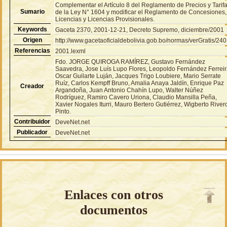
Complementar el Artículo 8 del Reglamento de Precios y Tarif
Sumario
de la Ley N° 1604 y modificar el Reglamento de Concesiones,
Licencias y Licencias Provisionales.
Keywords
Gaceta 2370, 2001-12-21, Decreto Supremo, diciembre/2001
Origen
http://www.gacetaoficialdebolivia.gob.bo/normas/verGratis/24
Referencias
2001.lexml
Fdo. JORGE QUIROGA RAMÍREZ, Gustavo Fernández
Saavedra, Jose Luís Lupo Flores, Leopoldo Fernández Ferreir
Oscar Guilarte Luján, Jacques Trigo Loubiere, Mario Serrate
Ruíz, Carlos Kempff Bruno, Amalia Anaya Jaldín, Enrique Paz
Creador
Argandoña, Juan Antonio Chahín Lupo, Walter Núñez
Rodríguez, Ramiro Cavero Uriona, Claudio Mansilla Peña,
Xavier Nogales Iturri, Mauro Bertero Gutiérrez, Wigberto River
Pinto.
Contribuidor
DeveNet.net
Publicador
DeveNet.net
Enlaces con otros
documentos