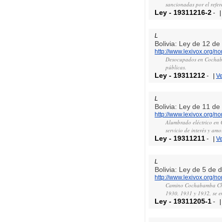
sancionadas por el refe
Ley
-
19311216-2
-
L
Bolivia: Ley de 12 d
http://www.lexivox.org/
Desocupados en Cochabam
públicas.
Ley
-
19311212
-
|
V
L
Bolivia: Ley de 11 d
http://www.lexivox.org/
Alumbrado eléctrico en 
servicio de interés y am
Ley
-
19311211
-
|
V
L
Bolivia: Ley de 5 de
http://www.lexivox.org/
Camino Cochabamba Chimo
1930, 1931 y 1932, se e
Ley
-
19311205-1
-