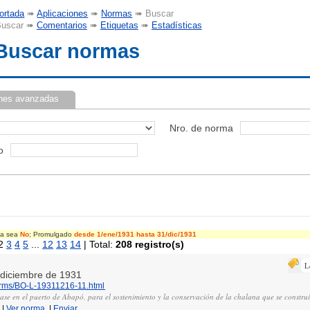
ortada
➠
Aplicaciones
➠
Normas
➠ Buscar
uscar ➠
Comentarios
➠
Etiquetas
➠
Estadísticas
Buscar normas
nes avanzadas
Nro. de norma
o
cia sea
No
; Promulgado
desde 1/ene/1931
hasta 31/dic/1931
2
3
4
5
...
12
13
14
| Total:
208 registro(s)
L
e diciembre de 1931
norms/BO-L-19311216-11.html
ase en el puerto de Abapó, para el sostenimiento y la conservación de la chalana que se construi
|
Ver norma
|
Enviar