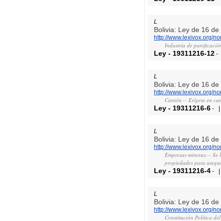
L
Bolivia: Ley de 16 d
http://www.lexivox.org/
Industria de panificació
Ley
-
19311216-12
-
L
Bolivia: Ley de 16 d
http://www.lexivox.org/
Cantón.-- Erígese en can
Ley
-
19311216-6
-
L
Bolivia: Ley de 16 d
http://www.lexivox.org/
Empresas mineras.-- Se l
propiedades para asegura
Ley
-
19311216-4
-
L
Bolivia: Ley de 16 d
http://www.lexivox.org/
Constitución Política de