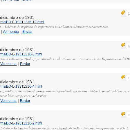
L
e diciembre de 1931
norms/BO-L-19311216-12.html
n.-- Libérase de impuesto de importación la de hornos eléctricos y sus accesorios.
|
Ver norma
|
Enviar
L
e diciembre de 1931
norms/BO-L-19311216-6.html
tón el villorrio de Orobayaya, ubicado en el rio Itonama, Provincia Iténez, Departamento del Be
|
Ver norma
|
Enviar
L
e diciembre de 1931
norms/BO-L-19311216-4.html
es prohibe obligara los obreros el uso de determinados vehículos, debiendo permitir el libre acce
r la libre competencia del servicio.
|
Ver norma
|
Enviar
L
e diciembre de 1931
norms/BO-L-19311216-2.html
l Estado.-- Determina la formación de un autógrafo de la Constitución, incorporando, en el texto