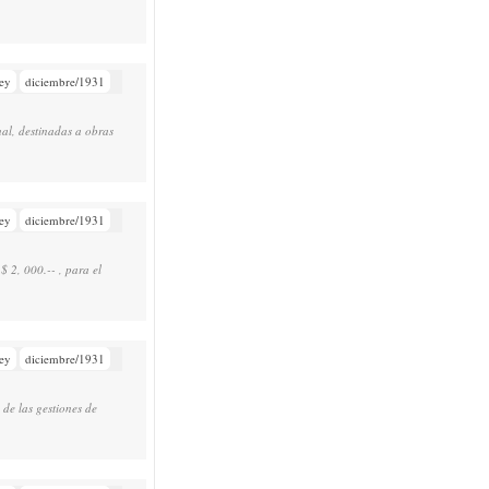
ey
diciembre/1931
al, destinadas a obras
ey
diciembre/1931
 2, 000.-- , para el
ey
diciembre/1931
de las gestiones de