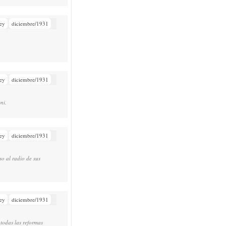
ey
diciembre/1931
ey
diciembre/1931
ni.
ey
diciembre/1931
so al radio de sus
ey
diciembre/1931
 todas las reformas