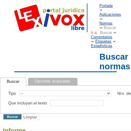
Portada
➠
Aplicaciones
➠
Normas
➠ Buscar
Ir a:
Buscar ➠
Comentarios
➠
Etiquetas
➠
Estadísticas
Buscar
normas
Buscar
Opciones avanzadas
Tipo
Nro. d
Que incluyan el texto
Informe