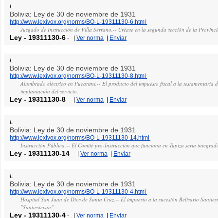
L
Bolivia: Ley de 30 de noviembre de 1931
http://www.lexivox.org/norms/BO-L-19311130-6.html
Juzgado de Instrucción de Villa Serrano.-- Créase en la segunda sección de la Provi
Ley
-
19311130-6
-
|
Ver norma
|
Enviar
L
Bolivia: Ley de 30 de noviembre de 1931
http://www.lexivox.org/norms/BO-L-19311130-8.html
Alumbrado eléctrico en Pucarani.-- El producto del impuesto fiscal a la testamentaría 
implantación del servicio.
Ley
-
19311130-8
-
|
Ver norma
|
Enviar
L
Bolivia: Ley de 30 de noviembre de 1931
http://www.lexivox.org/norms/BO-L-19311130-14.html
Instrucción Pública.-- El Comité pro-Instrucción que funciona en Tupiza seria integrado
Ley
-
19311130-14
-
|
Ver norma
|
Enviar
L
Bolivia: Ley de 30 de noviembre de 1931
http://www.lexivox.org/norms/BO-L-19311130-4.html
Hospital San Juan de Dios de Santa Cruz.-- El impuesto a la sucesión Belisario Santies
"Santiestevan".
Ley
-
19311130-4
-
|
Ver norma
|
Enviar