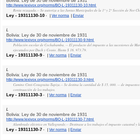
Bolivia: Ley de 30 de noviembre de 1931
http://www.lexivox.org/norms/BO-L-19311130-10.html
Renta rezagada.-- Se autoriza a las Juntas Municipales de la 1° y 2° Sección de Nor C
Ley
-
19311130-10
-
|
Ver norma
|
Enviar
L
Bolivia: Ley de 30 de noviembre de 1931
http://www.lexivox.org/norms/BO-L-19311130-9.html
Población escolar de Cochabamba, -- El producto del impuesto a las sucesiones de Manue
ejecutados por Duch y Cossio, Hasta $ 16, 973.79.
Ley
-
19311130-9
-
|
Ver norma
|
Enviar
L
Bolivia: Ley de 30 de noviembre de 1931
http://www.lexivox.org/norms/BO-L-19311130-3.html
Camino Cinti-Cotagraita-Tupiza.-- Se destina la cantidad de $ 15, 000. -- de impuestos 
continuación de los trabajos.
Ley
-
19311130-3
-
|
Ver norma
|
Enviar
L
Bolivia: Ley de 30 de noviembre de 1931
http://www.lexivox.org/norms/BO-L-19311130-7.html
Alumbrado eléctrico en Vallegrande.-- Destinase a los trabajos el impuesto catastral y 
Ley
-
19311130-7
-
|
Ver norma
|
Enviar