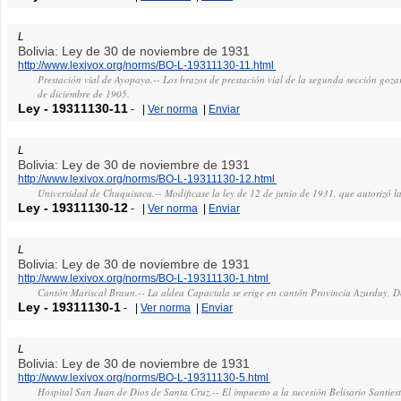
L
Bolivia: Ley de 30 de noviembre de 1931
http://www.lexivox.org/norms/BO-L-19311130-11.html
Prestación vial de Ayopaya.-- Los brazos de prestación vial de la segunda sección gozar
de diciembre de 1905.
Ley
-
19311130-11
-
|
Ver norma
|
Enviar
L
Bolivia: Ley de 30 de noviembre de 1931
http://www.lexivox.org/norms/BO-L-19311130-12.html
Universidad de Chuquisaca.-- Modificase la ley de 12 de junio de 1931, que autorizó l
Ley
-
19311130-12
-
|
Ver norma
|
Enviar
L
Bolivia: Ley de 30 de noviembre de 1931
http://www.lexivox.org/norms/BO-L-19311130-1.html
Cantón Mariscal Braun.-- La aldea Capactala se erige en cantón Provincia Azurduy, 
Ley
-
19311130-1
-
|
Ver norma
|
Enviar
L
Bolivia: Ley de 30 de noviembre de 1931
http://www.lexivox.org/norms/BO-L-19311130-5.html
Hospital San Juan de Dios de Santa Cruz.-- El impuesto a la sucesión Belisario Santies