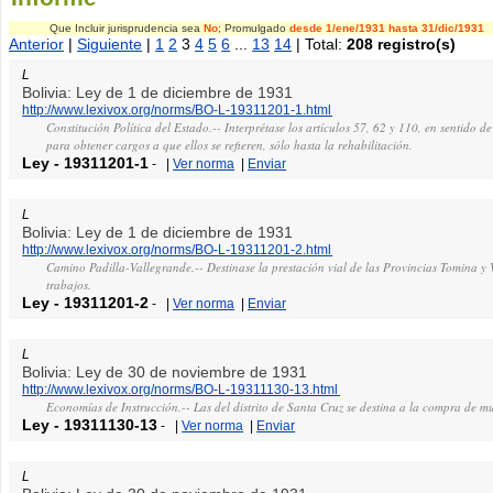
Que Incluir jurisprudencia sea
No
; Promulgado
desde 1/ene/1931
hasta 31/dic/1931
Anterior
|
Siguiente
|
1
2
3
4
5
6
...
13
14
| Total:
208 registro(s)
L
Bolivia: Ley de 1 de diciembre de 1931
http://www.lexivox.org/norms/BO-L-19311201-1.html
Constitución Política del Estado.-- Interprétase los artículos 57, 62 y 110, en sentido
para obtener cargos a que ellos se refieren, sólo hasta la rehabilitación.
Ley
-
19311201-1
-
|
Ver norma
|
Enviar
L
Bolivia: Ley de 1 de diciembre de 1931
http://www.lexivox.org/norms/BO-L-19311201-2.html
Camino Padilla-Vallegrande.-- Destinase la prestación vial de las Provincias Tomina y 
trabajos.
Ley
-
19311201-2
-
|
Ver norma
|
Enviar
L
Bolivia: Ley de 30 de noviembre de 1931
http://www.lexivox.org/norms/BO-L-19311130-13.html
Economías de Instrucción.-- Las del distrito de Santa Cruz se destina a la compra de m
Ley
-
19311130-13
-
|
Ver norma
|
Enviar
L