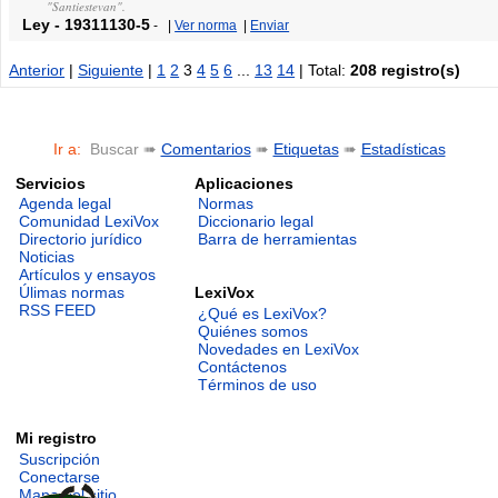
"Santiestevan".
Ley
-
19311130-5
-
|
Ver norma
|
Enviar
Anterior
|
Siguiente
|
1
2
3
4
5
6
...
13
14
| Total:
208 registro(s)
Ir a:
Buscar ➠
Comentarios
➠
Etiquetas
➠
Estadísticas
Servicios
Aplicaciones
Agenda legal
Normas
Comunidad LexiVox
Diccionario legal
Directorio jurídico
Barra de herramientas
Noticias
Artículos y ensayos
LexiVox
Úlimas normas
RSS FEED
¿Qué es LexiVox?
Quiénes somos
Novedades en LexiVox
Contáctenos
Términos de uso
Mi registro
Suscripción
Conectarse
Mapa del sitio