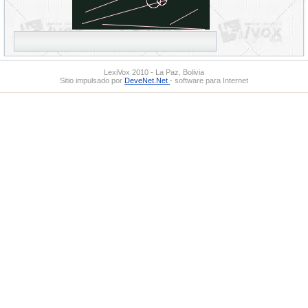
LexiVox 2010 - La Paz, Bolivia
Sitio impulsado por
DeveNet.Net
- software para Internet