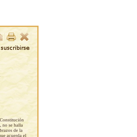
1
 Constitución
, no se halla
brazos de la
que acuerda el