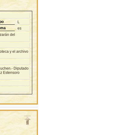
po
L
oma
es
zarán del
teca y el archivo
 Duchen.- Diputado
az Estensoro