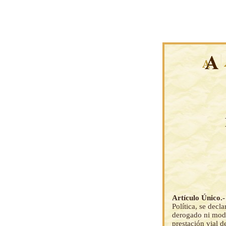
Artículo Único.
Política, se decl
derogado ni modi
prestación vial 