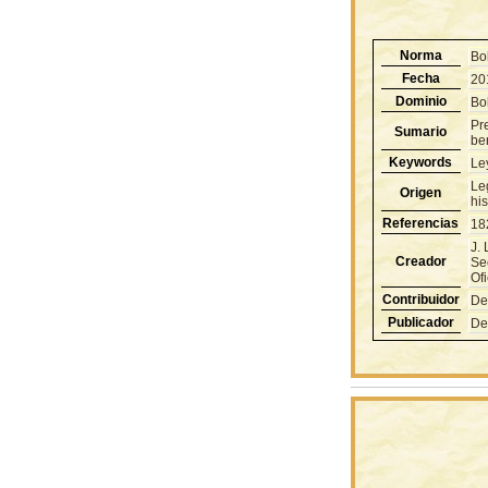
Norma
Bo
Fecha
20
Dominio
Bol
Pr
Sumario
ben
Keywords
Le
Le
Origen
hi
Referencias
18
J.
Creador
Se
Ofi
Contribuidor
De
Publicador
De