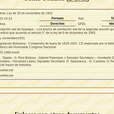
livia: Ley de 30 de noviembre de 1931
Formato
Ti
15-10-22
Text
Derechos
Idi
ivia
GFDL
estación vial de Ayopaya.-- Los brazos de prestación vial de la segunda sección go
eficio que acuerda el articulo 5° de la ley de 9 de diciembre de 1905.
y, noviembre/1931
gislación Boliviana - Compendio de leyes de 1825-2007, CD elaborado por la biblio
stórico del Honorable Congreso Nacional
25-1960.lexml
 L. Tejada.- G. Ríos Bridoux.- Gabriel Palenque, v Senador Secretario--- Humberto
cretario.- Fernando López, Diputado Secretario. D. Salamanca, --D. Canelas, O. P
cial mayor de Industria.
veNet.net
veNet.net