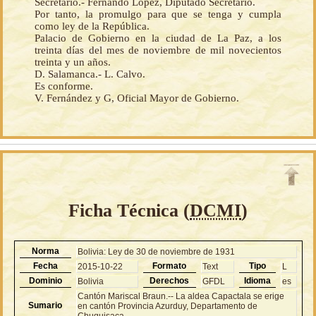
Secretario.- Fernando López, Diputado Secretario.
Por tanto, la promulgo para que se tenga y cumpla
como ley de la República.
Palacio de Gobierno en la ciudad de La Paz, a los
treinta días del mes de noviembre de mil novecientos
treinta y un años.
D. Salamanca.- L. Calvo.
Es conforme.
V. Fernández y G, Oficial Mayor de Gobierno.
Ficha Técnica (
DCMI
)
Norma
Bolivia: Ley de 30 de noviembre de 1931
Fecha
Formato
Tipo
2015-10-22
Text
L
Dominio
Derechos
Idioma
Bolivia
GFDL
es
Cantón Mariscal Braun.-- La aldea Capactala se erige
Sumario
en cantón Provincia Azurduy, Departamento de
Chuquisaca.