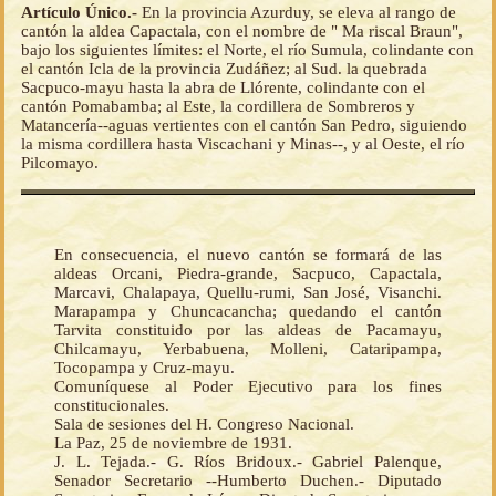
Artículo Único.-
En la provincia Azurduy, se eleva al rango de
cantón la aldea Capactala, con el nombre de " Ma riscal Braun",
bajo los siguientes límites: el Norte, el río Sumula, colindante con
el cantón Icla de la provincia Zudáñez; al Sud. la quebrada
Sacpuco-mayu hasta la abra de Llórente, colindante con el
cantón Pomabamba; al Este, la cordillera de Sombreros y
Matancería--aguas vertientes con el cantón San Pedro, siguiendo
la misma cordillera hasta Viscachani y Minas--, y al Oeste, el río
Pilcomayo.
En consecuencia, el nuevo cantón se formará de las
aldeas Orcani, Piedra-grande, Sacpuco, Capactala,
Marcavi, Chalapaya, Quellu-rumi, San José, Visanchi.
Marapampa y Chuncacancha; quedando el cantón
Tarvita constituido por las aldeas de Pacamayu,
Chilcamayu, Yerbabuena, Molleni, Cataripampa,
Tocopampa y Cruz-mayu.
Comuníquese al Poder Ejecutivo para los fines
constitucionales.
Sala de sesiones del H. Congreso Nacional.
La Paz, 25 de noviembre de 1931.
J. L. Tejada.- G. Ríos Bridoux.- Gabriel Palenque,
Senador Secretario --Humberto Duchen.- Diputado