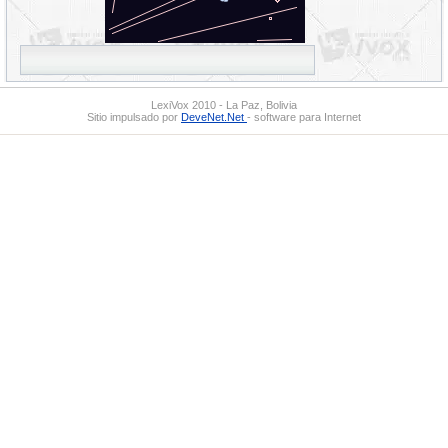
LexiVox 2010 - La Paz, Bolivia
Sitio impulsado por
DeveNet.Net
- software para Internet