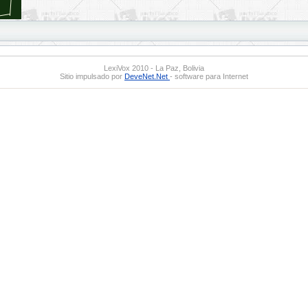
LexiVox 2010 - La Paz, Bolivia
Sitio impulsado por
DeveNet.Net
- software para Internet