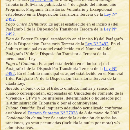
Tributario Boliviano, publicada el 4 de agosto del mismo año.
Programa
: Programa Transitorio, Voluntario y Excepcional
establecido en la Disposición Transitoria Tercera de la
Ley Nº
2492
.
Pago Único Definitivo
: Es aquel establecido en el inciso a) del
Parágrafo I de la Disposición Transitoria Tercera de la
Ley Nº
2492
.
Plan de Pagos
: Es aquel establecido en el inciso b) del Parágrafo
I de la Disposición Transitoria Tercera de la
Ley Nº 2492
. En el
ámbito municipal es aquel establecido en el Numeral 2 del
Parágrafo IV de la Disposición Transitoria Tercera de la
mencionada Ley.
Pago al Contado
: Es aquel establecido en el inciso c) del
Parágrafo I de la Disposición Transitoria Tercera de la
Ley Nº
2492
. En el ámbito municipal es aquel establecido en el Numeral
1 del Parágrafo IV de la Disposición Transitoria Tercera de la
citada Ley.
Adeudo Tributario
: Es el tributo omitido, multas y sanciones
cuando correspondan, expresadas en Unidades de Fomento de la
Vivienda - UFV's y los intereses, determinados o liquidados por
la Administración Tributaria o por el contribuyente.
Tributo Omitido
: Es el impuesto adeudado actualizado conforme
establece el
Decreto Supremo Nº 27028
de 8 de mayo de 2003.
Condonación de multas
: Se entiende la extinción de todas las
sanciones, ya sean pecuniarias (incluida la multa por mora) y/o
administrativas.