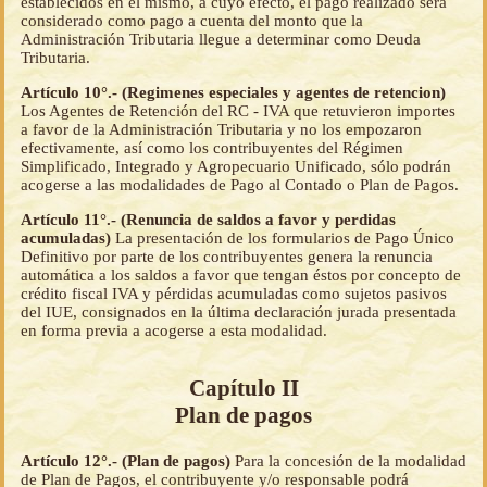
establecidos en el mismo, a cuyo efecto, el pago realizado será
considerado como pago a cuenta del monto que la
Administración Tributaria llegue a determinar como Deuda
Tributaria.
Artículo 10°.- (Regimenes especiales y agentes de retencion)
Los Agentes de Retención del RC - IVA que retuvieron importes
a favor de la Administración Tributaria y no los empozaron
efectivamente, así como los contribuyentes del Régimen
Simplificado, Integrado y Agropecuario Unificado, sólo podrán
acogerse a las modalidades de Pago al Contado o Plan de Pagos.
Artículo 11°.- (Renuncia de saldos a favor y perdidas
acumuladas)
La presentación de los formularios de Pago Único
Definitivo por parte de los contribuyentes genera la renuncia
automática a los saldos a favor que tengan éstos por concepto de
crédito fiscal IVA y pérdidas acumuladas como sujetos pasivos
del IUE, consignados en la última declaración jurada presentada
en forma previa a acogerse a esta modalidad.
Capítulo II
Plan de pagos
Artículo 12°.- (Plan de pagos)
Para la concesión de la modalidad
de Plan de Pagos, el contribuyente y/o responsable podrá