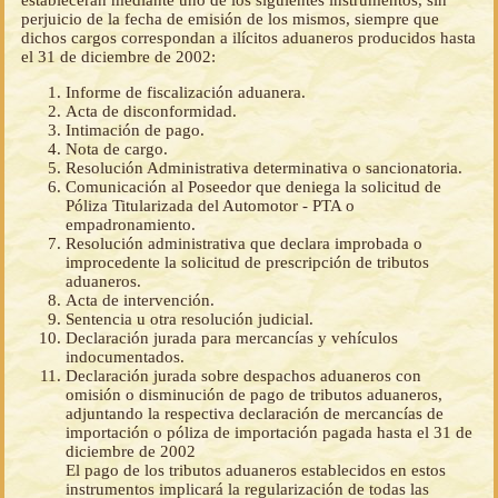
establecerán mediante uno de los siguientes instrumentos, sin
perjuicio de la fecha de emisión de los mismos, siempre que
dichos cargos correspondan a ilícitos aduaneros producidos hasta
el 31 de diciembre de 2002:
Informe de fiscalización aduanera.
Acta de disconformidad.
Intimación de pago.
Nota de cargo.
Resolución Administrativa determinativa o sancionatoria.
Comunicación al Poseedor que deniega la solicitud de
Póliza Titularizada del Automotor - PTA o
empadronamiento.
Resolución administrativa que declara improbada o
improcedente la solicitud de prescripción de tributos
aduaneros.
Acta de intervención.
Sentencia u otra resolución judicial.
Declaración jurada para mercancías y vehículos
indocumentados.
Declaración jurada sobre despachos aduaneros con
omisión o disminución de pago de tributos aduaneros,
adjuntando la respectiva declaración de mercancías de
importación o póliza de importación pagada hasta el 31 de
diciembre de 2002
El pago de los tributos aduaneros establecidos en estos
instrumentos implicará la regularización de todas las