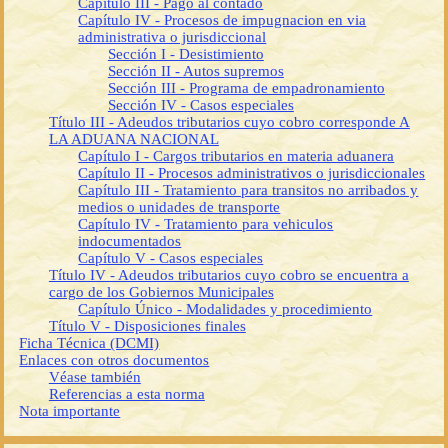
Capítulo III - Pago al contado
Capítulo IV - Procesos de impugnacion en via
administrativa o jurisdiccional
Sección I - Desistimiento
Sección II - Autos supremos
Sección III - Programa de empadronamiento
Sección IV - Casos especiales
Título III - Adeudos tributarios cuyo cobro corresponde A
LA ADUANA NACIONAL
Capítulo I - Cargos tributarios en materia aduanera
Capítulo II - Procesos administrativos o jurisdiccionales
Capítulo III - Tratamiento para transitos no arribados y
medios o unidades de transporte
Capítulo IV - Tratamiento para vehiculos
indocumentados
Capítulo V - Casos especiales
Título IV - Adeudos tributarios cuyo cobro se encuentra a
cargo de los Gobiernos Municipales
Capítulo Único - Modalidades y procedimiento
Título V - Disposiciones finales
Ficha Técnica (DCMI)
Enlaces con otros documentos
Véase también
Referencias a esta norma
Nota importante