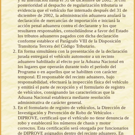
posterioridad al despacho de regularización tributaria se
evidencia que el vehículo fue internado después del 31 de
diciembre de 2002, la administración aduanera anulará la
declaración de mercancías de importación e iniciará la
acción penal aduanera contra el declarante y los que
resultaren responsables, consolidándose a favor del Estado
los tributos aduaneros pagados con dicha declaración
conforme establece el Parágrafo VIII de la Disposición
Transitoria Tercera del Código Tributario.
En forma simultánea con la presentación de la declaración
jurada entregará el vehículo automotor a un recinto
aduanero habilitado al efecto por la Aduana Nacional en
los lugares que operarán durante todo el período del
Programa o en aquellos que se habiliten con carácter
temporal. El responsable del recinto aduanero, bajo
responsabilidad, efectuará la inspección física del vehículo
y emitirá el parte de recepción y el formulario de registro
de vehículos, consignando las características que la
Aduana Nacional establezca mediante resolución
administrativa de carácter general.
En el formulario de registro de vehículos, la Dirección de
Investigación y Prevención de Robo de Vehículos -
DIPROVE, certificará que el vehículo no tiene denuncia de
robo y establecerá los números de chasis y motor
correctos. Esta certificación será otorgada por funcionarios
de DIPROVE asignados dentro del recinto aduanero. En