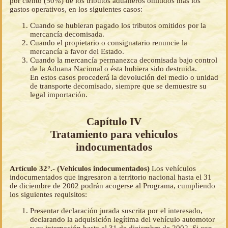
por ciento (50%) de los tributos aduaneros omitidos más los
gastos operativos, en los siguientes casos:
Cuando se hubieran pagado los tributos omitidos por la
mercancía decomisada.
Cuando el propietario o consignatario renuncie la
mercancía a favor del Estado.
Cuando la mercancía permanezca decomisada bajo control
de la Aduana Nacional o ésta hubiera sido destruida.
En estos casos procederá la devolución del medio o unidad
de transporte decomisado, siempre que se demuestre su
legal importación.
Capítulo IV
Tratamiento para vehiculos
indocumentados
Artículo 32°.- (Vehiculos indocumentados)
Los vehículos
indocumentados que ingresaron a territorio nacional hasta el 31
de diciembre de 2002 podrán acogerse al Programa, cumpliendo
los siguientes requisitos:
Presentar declaración jurada suscrita por el interesado,
declarando la adquisición legítima del vehículo automotor
y su internación hasta el 31 de diciembre de 2002. Si con