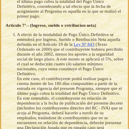
el último pago cubra la totalidad del Pago Único
Definitivo, considerando a tal efecto que la fecha de
acogimiento al Programa es aquella en la que se realizó el
primer pago.
Artículo 7°.- (Ingreso, sueldo o retribucion neta)
A efecto de la modalidad de Pago Único Definitivo se
entenderá por Ingreso, Sueldo o Retribución Neta aquella
definida en el Artículo 19 de la
Ley Nº 843
(Texto
Ordenado en 2000) que el contribuyente hubiera percibido
durante el año 2002, menos los aportes a la seguridad
social de largo plazo. A este monto se aplicará el 5%, sobre
el cual se deducirán cuatro (4) salarios mínimos
nacionales, cuya suma constituye el Pago Único
Definitivo.
En este caso, el contribuyente podrá realizar pagos a
cuenta dentro de los 180 días computables a partir de la
entrada en vigencia del presente Programa, siempre que el
último pago cubra la totalidad del Pago Único Definitivo.
En este entendido, el contribuyente en relación de
dependencia a la fecha de publicación del presente decreto
(incluidos los contribuyentes directos del RC - IVA) que se
acoja al Programa, deberá hacerlo a través de su
empleador, tratándose de contribuyentes que no se
encuentren en relación de dependencia, deberán presentar
una Declaración Jurada que en ningún caso será