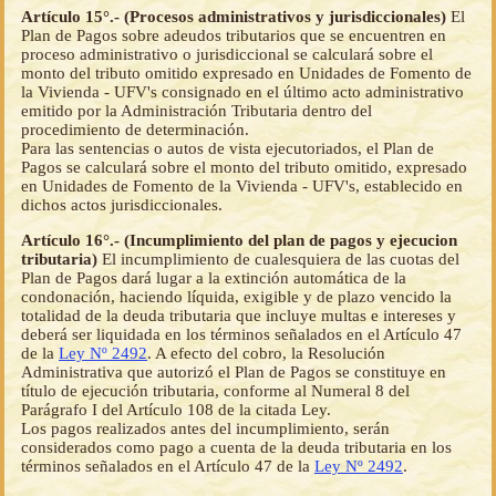
Artículo 15°.- (Procesos administrativos y jurisdiccionales)
El
Plan de Pagos sobre adeudos tributarios que se encuentren en
proceso administrativo o jurisdiccional se calculará sobre el
monto del tributo omitido expresado en Unidades de Fomento de
la Vivienda - UFV's consignado en el último acto administrativo
emitido por la Administración Tributaria dentro del
procedimiento de determinación.
Para las sentencias o autos de vista ejecutoriados, el Plan de
Pagos se calculará sobre el monto del tributo omitido, expresado
en Unidades de Fomento de la Vivienda - UFV's, establecido en
dichos actos jurisdiccionales.
Artículo 16°.- (Incumplimiento del plan de pagos y ejecucion
tributaria)
El incumplimiento de cualesquiera de las cuotas del
Plan de Pagos dará lugar a la extinción automática de la
condonación, haciendo líquida, exigible y de plazo vencido la
totalidad de la deuda tributaria que incluye multas e intereses y
deberá ser liquidada en los términos señalados en el Artículo 47
de la
Ley Nº 2492
. A efecto del cobro, la Resolución
Administrativa que autorizó el Plan de Pagos se constituye en
título de ejecución tributaria, conforme al Numeral 8 del
Parágrafo I del Artículo 108 de la citada Ley.
Los pagos realizados antes del incumplimiento, serán
considerados como pago a cuenta de la deuda tributaria en los
términos señalados en el Artículo 47 de la
Ley Nº 2492
.