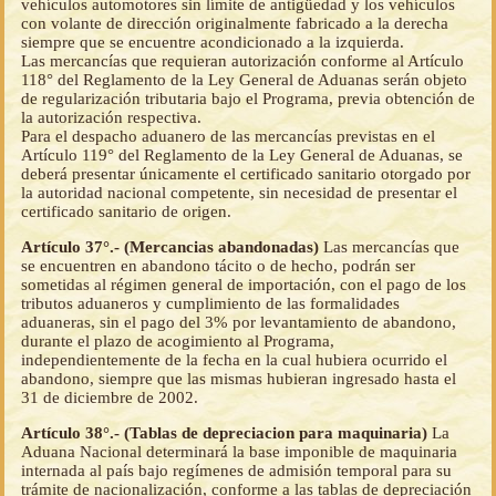
vehículos automotores sin límite de antigüedad y los vehículos
con volante de dirección originalmente fabricado a la derecha
siempre que se encuentre acondicionado a la izquierda.
Las mercancías que requieran autorización conforme al Artículo
118° del Reglamento de la Ley General de Aduanas serán objeto
de regularización tributaria bajo el Programa, previa obtención de
la autorización respectiva.
Para el despacho aduanero de las mercancías previstas en el
Artículo 119° del Reglamento de la Ley General de Aduanas, se
deberá presentar únicamente el certificado sanitario otorgado por
la autoridad nacional competente, sin necesidad de presentar el
certificado sanitario de origen.
Artículo 37°.- (Mercancias abandonadas)
Las mercancías que
se encuentren en abandono tácito o de hecho, podrán ser
sometidas al régimen general de importación, con el pago de los
tributos aduaneros y cumplimiento de las formalidades
aduaneras, sin el pago del 3% por levantamiento de abandono,
durante el plazo de acogimiento al Programa,
independientemente de la fecha en la cual hubiera ocurrido el
abandono, siempre que las mismas hubieran ingresado hasta el
31 de diciembre de 2002.
Artículo 38°.- (Tablas de depreciacion para maquinaria)
La
Aduana Nacional determinará la base imponible de maquinaria
internada al país bajo regímenes de admisión temporal para su
trámite de nacionalización, conforme a las tablas de depreciación