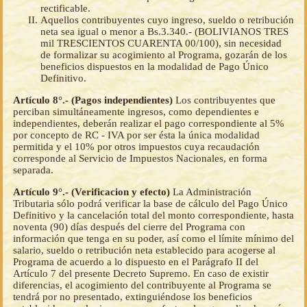
rectificable.
Aquellos contribuyentes cuyo ingreso, sueldo o retribución
neta sea igual o menor a Bs.3.340.- (BOLIVIANOS TRES
mil TRESCIENTOS CUARENTA 00/100), sin necesidad
de formalizar su acogimiento al Programa, gozarán de los
beneficios dispuestos en la modalidad de Pago Único
Definitivo.
Artículo 8°.- (Pagos independientes)
Los contribuyentes que
perciban simultáneamente ingresos, como dependientes e
independientes, deberán realizar el pago correspondiente al 5%
por concepto de RC - IVA por ser ésta la única modalidad
permitida y el 10% por otros impuestos cuya recaudación
corresponde al Servicio de Impuestos Nacionales, en forma
separada.
Artículo 9°.- (Verificacion y efecto)
La Administración
Tributaria sólo podrá verificar la base de cálculo del Pago Único
Definitivo y la cancelación total del monto correspondiente, hasta
noventa (90) días después del cierre del Programa con
información que tenga en su poder, así como el límite mínimo del
salario, sueldo o retribución neta establecido para acogerse al
Programa de acuerdo a lo dispuesto en el Parágrafo II del
Artículo 7 del presente Decreto Supremo. En caso de existir
diferencias, el acogimiento del contribuyente al Programa se
tendrá por no presentado, extinguiéndose los beneficios