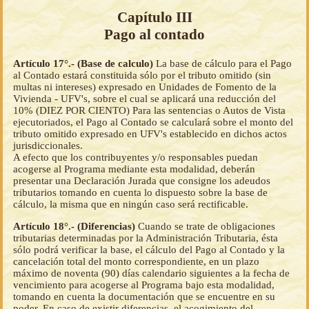
Capítulo III
Pago al contado
Artículo 17°.- (Base de calculo)
La base de cálculo para el Pago
al Contado estará constituida sólo por el tributo omitido (sin
multas ni intereses) expresado en Unidades de Fomento de la
Vivienda - UFV's, sobre el cual se aplicará una reducción del
10% (DIEZ POR CIENTO) Para las sentencias o Autos de Vista
ejecutoriados, el Pago al Contado se calculará sobre el monto del
tributo omitido expresado en UFV's establecido en dichos actos
jurisdiccionales.
A efecto que los contribuyentes y/o responsables puedan
acogerse al Programa mediante esta modalidad, deberán
presentar una Declaración Jurada que consigne los adeudos
tributarios tomando en cuenta lo dispuesto sobre la base de
cálculo, la misma que en ningún caso será rectificable.
Artículo 18°.- (Diferencias)
Cuando se trate de obligaciones
tributarias determinadas por la Administración Tributaria, ésta
sólo podrá verificar la base, el cálculo del Pago al Contado y la
cancelación total del monto correspondiente, en un plazo
máximo de noventa (90) días calendario siguientes a la fecha de
vencimiento para acogerse al Programa bajo esta modalidad,
tomando en cuenta la documentación que se encuentre en su
poder. En caso de existir diferencias, el acogimiento del