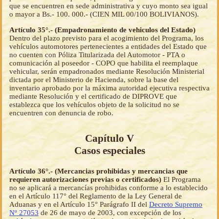
que se encuentren en sede administrativa y cuyo monto sea igual
o mayor a Bs.- 100. 000.- (CIEN MIL 00/100 BOLIVIANOS).
Artículo 35°.- (Empadronamiento de vehiculos del Estado)
Dentro del plazo previsto para el acogimiento del Programa, los
vehículos automotores pertenecientes a entidades del Estado que
no cuenten con Póliza Titularizada del Automotor - PTA o
comunicación al poseedor - COPO que habilita el reemplaque
vehicular, serán empadronados mediante Resolución Ministerial
dictada por el Ministerio de Hacienda, sobre la base del
inventario aprobado por la máxima autoridad ejecutiva respectiva
mediante Resolución y el certificado de DIPROVE que
establezca que los vehículos objeto de la solicitud no se
encuentren con denuncia de robo.
Capítulo V
Casos especiales
Artículo 36°.- (Mercancias prohibidas y mercancias que
requieren autorizaciones previas o certificados)
El Programa
no se aplicará a mercancías prohibidas conforme a lo establecido
en el Artículo 117° del Reglamento de la Ley General de
Aduanas y en el Artículo 15° Parágrafo II del
Decreto Supremo
Nº 27053
de 26 de mayo de 2003, con excepción de los