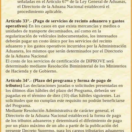
señaladas en el Artículo 67° de la Ley General de Aduanas,
el Directorio de la Aduana Nacional establecerá el
procedimiento aplicable.
Artículo 33°.- (Pago de servicios de recinto aduanero y gastos
operativos)
En los casos en que exista mercancías y medios o
unidades de transporte decomisados, así como en la
regularización de vehículos indocumentados, los interesados
deberán pagar un costo único por los servicios del recinto
aduanero y los gastos operativos incurridos por la Administración
Aduanera, los mismos que serán determinados por el Directorio
de la Aduana Nacional
El costo de los servicios de certificación de DIPROVE será
determinado mediante Resolución Biministerial de los Ministerios
de Hacienda y de Gobierno.
Artículo 34°.- (Plazo del programa y forma de pago de
tributos)
Las declaraciones juradas o solicitudes presentadas en
los últimos días hábiles del plazo del Programa, deberán ser
pagadas en el término de diez (10) días hábiles siguientes. Las
solicitudes que no cumplan este requisito no podrán beneficiarse
del Programa.
Mediante Resolución Administrativa de carácter general, el
Directorio de la Aduana Nacional establecerá la forma de pago
de los tributos aduaneros y determinará el diferimiento de pago
por un plazo máximo de un año a partir de la publicación del
presente Decreto Supremo, para los cargos tributarios aduaneros