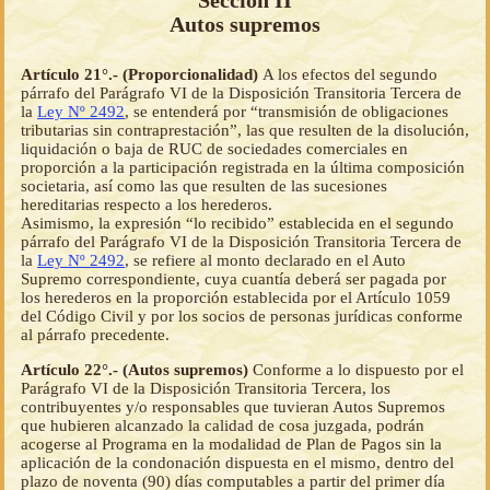
Sección II
Autos supremos
Artículo 21°.- (Proporcionalidad)
A los efectos del segundo
párrafo del Parágrafo VI de la Disposición Transitoria Tercera de
la
Ley Nº 2492
, se entenderá por “transmisión de obligaciones
tributarias sin contraprestación”, las que resulten de la disolución,
liquidación o baja de RUC de sociedades comerciales en
proporción a la participación registrada en la última composición
societaria, así como las que resulten de las sucesiones
hereditarias respecto a los herederos.
Asimismo, la expresión “lo recibido” establecida en el segundo
párrafo del Parágrafo VI de la Disposición Transitoria Tercera de
la
Ley Nº 2492
, se refiere al monto declarado en el Auto
Supremo correspondiente, cuya cuantía deberá ser pagada por
los herederos en la proporción establecida por el Artículo 1059
del Código Civil y por los socios de personas jurídicas conforme
al párrafo precedente.
Artículo 22°.- (Autos supremos)
Conforme a lo dispuesto por el
Parágrafo VI de la Disposición Transitoria Tercera, los
contribuyentes y/o responsables que tuvieran Autos Supremos
que hubieren alcanzado la calidad de cosa juzgada, podrán
acogerse al Programa en la modalidad de Plan de Pagos sin la
aplicación de la condonación dispuesta en el mismo, dentro del
plazo de noventa (90) días computables a partir del primer día