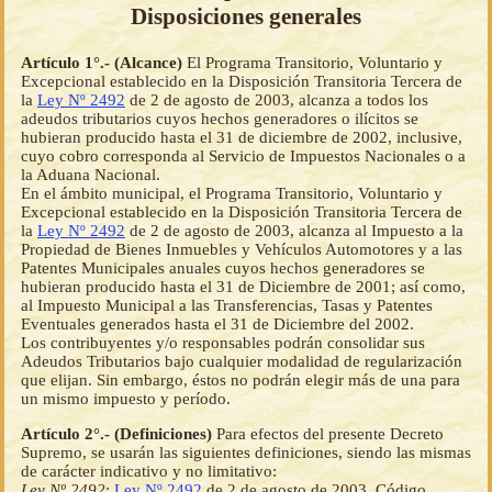
Disposiciones generales
Artículo 1°.- (Alcance)
El Programa Transitorio, Voluntario y
Excepcional establecido en la Disposición Transitoria Tercera de
la
Ley Nº 2492
de 2 de agosto de 2003, alcanza a todos los
adeudos tributarios cuyos hechos generadores o ilícitos se
hubieran producido hasta el 31 de diciembre de 2002, inclusive,
cuyo cobro corresponda al Servicio de Impuestos Nacionales o a
la Aduana Nacional.
En el ámbito municipal, el Programa Transitorio, Voluntario y
Excepcional establecido en la Disposición Transitoria Tercera de
la
Ley Nº 2492
de 2 de agosto de 2003, alcanza al Impuesto a la
Propiedad de Bienes Inmuebles y Vehículos Automotores y a las
Patentes Municipales anuales cuyos hechos generadores se
hubieran producido hasta el 31 de Diciembre de 2001; así como,
al Impuesto Municipal a las Transferencias, Tasas y Patentes
Eventuales generados hasta el 31 de Diciembre del 2002.
Los contribuyentes y/o responsables podrán consolidar sus
Adeudos Tributarios bajo cualquier modalidad de regularización
que elijan. Sin embargo, éstos no podrán elegir más de una para
un mismo impuesto y período.
Artículo 2°.- (Definiciones)
Para efectos del presente Decreto
Supremo, se usarán las siguientes definiciones, siendo las mismas
de carácter indicativo y no limitativo:
Ley Nº 2492
:
Ley Nº 2492
de 2 de agosto de 2003, Código