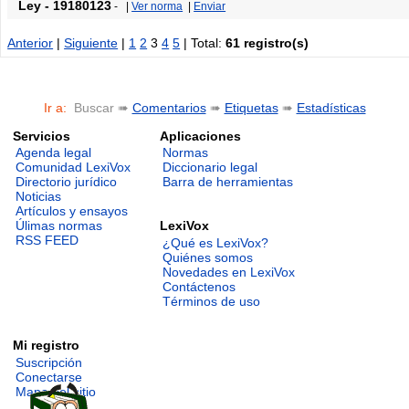
Ley
-
19180123
-
|
Ver norma
|
Enviar
Anterior
|
Siguiente
|
1
2
3
4
5
| Total:
61 registro(s)
Ir a:
Buscar ➠
Comentarios
➠
Etiquetas
➠
Estadísticas
Servicios
Aplicaciones
Agenda legal
Normas
Comunidad LexiVox
Diccionario legal
Directorio jurídico
Barra de herramientas
Noticias
Artículos y ensayos
LexiVox
Úlimas normas
RSS FEED
¿Qué es LexiVox?
Quiénes somos
Novedades en LexiVox
Contáctenos
Términos de uso
Mi registro
Suscripción
Conectarse
Mapa del sitio