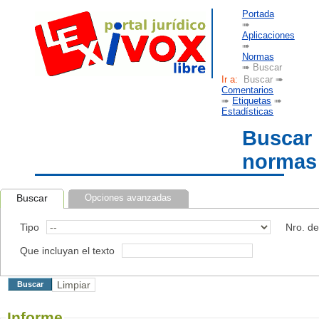
Portada
➠
Aplicaciones
➠
Normas
➠ Buscar
Ir a:
Buscar ➠
Comentarios
➠
Etiquetas
➠
Estadísticas
Buscar
normas
Buscar
Opciones avanzadas
Tipo
Nro. d
Que incluyan el texto
Informe