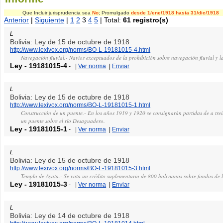
Que Incluir jurisprudencia sea
No
; Promulgado
desde 1/ene/1918
hasta 31/dic/1918
Anterior
|
Siguiente
|
1
2
3
4
5
| Total:
61 registro(s)
L
Bolivia: Ley de 15 de octubre de 1918
http://www.lexivox.org/norms/BO-L-19181015-4.html
Navegación fluvial.- Navíos exceptuados de la prohibición sobre navegación fluvial y l
Ley
-
19181015-4
-
|
Ver norma
|
Enviar
L
Bolivia: Ley de 15 de octubre de 1918
http://www.lexivox.org/norms/BO-L-19181015-1.html
Construcción de un puente.- En los años 1919 y 1920 se consignarán partidas de a trein
un puente sobre el río Desaguadero.
Ley
-
19181015-1
-
|
Ver norma
|
Enviar
L
Bolivia: Ley de 15 de octubre de 1918
http://www.lexivox.org/norms/BO-L-19181015-3.html
Templo de Ayata.- Se vota un crédito suplementario de 800 bolivianos sobre fondos de l
Ley
-
19181015-3
-
|
Ver norma
|
Enviar
L
Bolivia: Ley de 14 de octubre de 1918