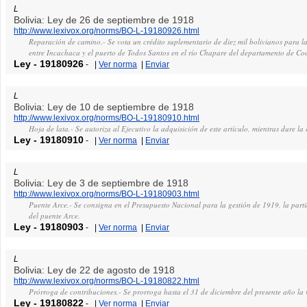
L
Bolivia: Ley de 26 de septiembre de 1918
http://www.lexivox.org/norms/BO-L-19180926.html
Reparación de camino.- Se vota un crédito suplementario de diez mil bolivianos para 
entre Incachaca y el puerto de Todos Santos en el río Chapare del departamento de 
Ley
-
19180926
-
|
Ver norma
|
Enviar
L
Bolivia: Ley de 10 de septiembre de 1918
http://www.lexivox.org/norms/BO-L-19180910.html
Hoja de lata.- Se autoriza al Ejecutivo la adquisición de este artículo, mientras dure l
Ley
-
19180910
-
|
Ver norma
|
Enviar
L
Bolivia: Ley de 3 de septiembre de 1918
http://www.lexivox.org/norms/BO-L-19180903.html
Puente Arce.- Se consigna en el Presupuesto Nacional para la gestión de 1919, la parti
del puente Arce.
Ley
-
19180903
-
|
Ver norma
|
Enviar
L
Bolivia: Ley de 22 de agosto de 1918
http://www.lexivox.org/norms/BO-L-19180822.html
Prórroga de contribuciones.- Se prorroga hasta el 31 de diciembre del presente año la 
Ley
-
19180822
-
|
Ver norma
|
Enviar