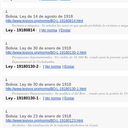
L
Bolivia: Ley de 14 de agosto de 1918
http://www.lexivox.org/norms/BO-L-19180814.html
Escritura a máquina.- Se señalan los casos en que queda prohibida la escritura a máqu
Ley
-
19180814
-
|
Ver norma
|
Enviar
L
Bolivia: Ley de 30 de enero de 1918
http://www.lexivox.org/norms/BO-L-19180130-2.html
Presupuestos departamentales.- Un crédito de 10, 000 Bs. votado para la presente gest
Departamental de Cochabamba.
Ley
-
19180130-2
-
|
Ver norma
|
Enviar
L
Bolivia: Ley de 30 de enero de 1918
http://www.lexivox.org/norms/BO-L-19180130-1.html
Presupuestos Departamentales.- Se modifica el del Beni, , votado para la gestión de 19
Ley
-
19180130-1
-
|
Ver norma
|
Enviar
L
Bolivia: Ley de 23 de enero de 1918
http://www.lexivox.org/norms/BO-L-19180123.html
Alcoholes.- Nacionalización de la industria alcoholera en el país.