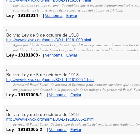
http://www.lexivox.org/norms/BO-L-19181014.html
Impuesto sobre ganado vacuno.- Se establece que el impuesto departamental sobre expo
construcción de la torre en que debe colocarse un reloj público en Trinidad.
Ley
-
19181014
-
|
Ver norma
|
Enviar
L
Bolivia: Ley de 9 de octubre de 1918
http://www.lexivox.org/norms/BO-L-19181009.html
Aguas potables de Santa Cruz.- Se autoriza al Poder Ejecutivo mande practicar los estud
potables en la ciudad de Santa Cruz, con la suma de cincuenta mil bolivianos anuales
Ley
-
19181009
-
|
Ver norma
|
Enviar
L
Bolivia: Ley de 5 de octubre de 1918
http://www.lexivox.org/norms/BO-L-19181005-1.html
Ferrocarril Potosí-Sucre.- Se autoriza al Ejecutivo para emitir un empréstito que no e
íntegramente será destinado a la prosecución de los trabajos del ferrocarril Potosí- Suc
Ley
-
19181005-1
-
|
Ver norma
|
Enviar
L
Bolivia: Ley de 5 de octubre de 1918
http://www.lexivox.org/norms/BO-L-19181005-2.html
Ferrocarril Potosí-Sucre.- Se fija el tipo de colocación del empréstito autorizado por ley
Ley
-
19181005-2
-
|
Ver norma
|
Enviar