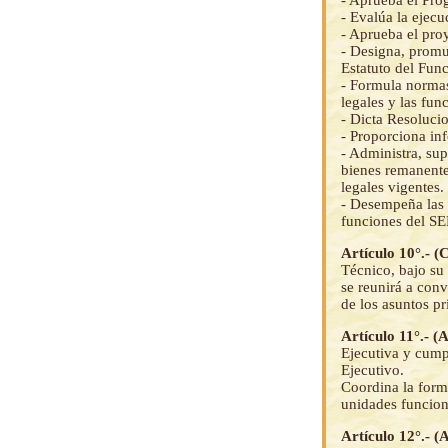
- Evalúa la ejec
- Aprueba el pro
- Designa, promu
Estatuto del Fun
- Formula normas 
legales y las fu
- Dicta Resoluci
- Proporciona inf
- Administra, sup
bienes remanente
legales vigentes.
- Desempeña las a
funciones del S
Artículo 10°.- (
Técnico, bajo su
se reunirá a conv
de los asuntos pr
Artículo 11°.- (
Ejecutiva y cump
Ejecutivo.
Coordina la formu
unidades funcion
Artículo 12°.- (