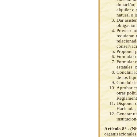
donación; 
alquiler o
natural o 
Dar asiste
obligacion
Proveer in
requieran 
relacionad
conservaci
Proponer p
Formular n
Formular n
estatales, 
Concluir lo
de los liq
Concluir l
Aprobar co
otras polí
Reglamento
Disponer d
Hacienda, 
Generar un
institucion
Artículo 8°.- (N
organizacionales