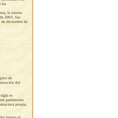
 las
orma, la misma
de 2003, fue
 de diciembre de
ipios de
nización del
sigla es
sin patrimonio
structura propia,
los bienes el