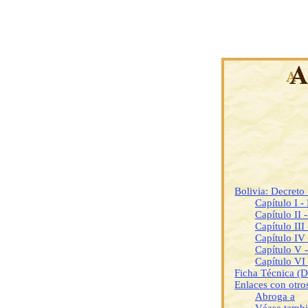
Bolivia: Decret
Capítulo I -
Capítulo II 
Capítulo III
Capítulo IV
Capítulo V 
Capítulo VI 
Ficha Técnica (
Enlaces con otr
Abroga a