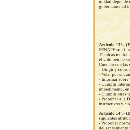
unidad depende d
gubernamental in
Artículo 13°.- (
SENAPE son funci
Técnicas tendrán 
el volumen de sus
Cuentan con las 
- Dirigir y coord
- Velar por el cu
- Informar sobre
- Cumplir interi
impedimento, en 
- Cumplir otras 
- Proponer a la D
instructivos y cir
Artículo 14°.- (
siguientes atribu
- Proponer norma
del saneamiento y