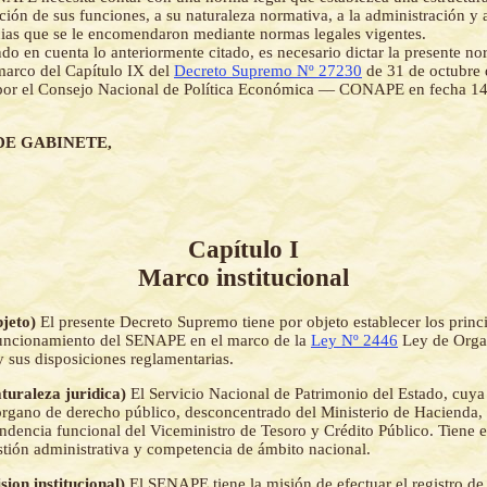
ión de sus funciones, a su naturaleza normativa, a la administración y a
as que se le encomendaron mediante normas legales vigentes.
o en cuenta lo anteriormente citado, es necesario dictar la presente n
marco del Capítulo IX del
Decreto Supremo Nº 27230
de 31 de octubre 
por el Consejo Nacional de Política Económica — CONAPE en fecha 14
DE GABINETE,
Capítulo I
Marco institucional
bjeto)
El presente Decreto Supremo tiene por objeto establecer los princ
funcionamiento del SENAPE en el marco de la
Ley Nº 2446
Ley de Orga
y sus disposiciones reglamentarias.
aturaleza juridica)
El Servicio Nacional de Patrimonio del Estado, cuya 
gano de derecho público, desconcentrado del Ministerio de Hacienda, 
ndencia funcional del Viceministro de Tesoro y Crédito Público. Tiene e
tión administrativa y competencia de ámbito nacional.
sion institucional)
El SENAPE tiene la misión de efectuar el registro de 