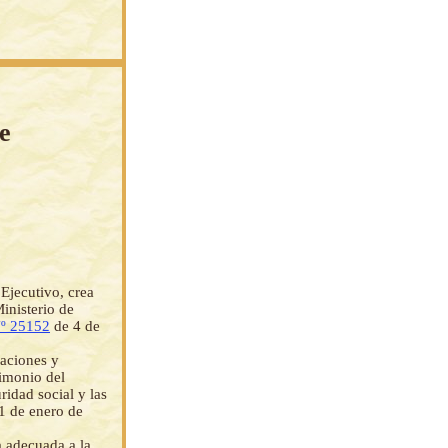
e
Ejecutivo, crea
inisterio de
º 25152
de 4 de
caciones y
rimonio del
ridad social y las
1 de enero de
 adecuada a la