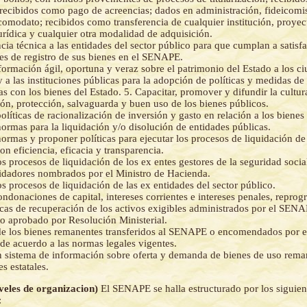
recibidos como pago de acreencias; dados en administración, fideicomis
 comodato; recibidos como transferencia de cualquier institución, proye
jurídica y cualquier otra modalidad de adquisición.
ncia técnica a las entidades del sector público para que cumplan a satisfa
es de registro de sus bienes en el SENAPE.
formación ágil, oportuna y veraz sobre el patrimonio del Estado a los c
y a las instituciones públicas para la adopción de políticas y medidas de 
as con los bienes del Estado. 5. Capacitar, promover y difundir la cultur
ón, protección, salvaguarda y buen uso de los bienes públicos.
olíticas de racionalización de inversión y gasto en relación a los bienes
ormas para la liquidación y/o disolución de entidades públicas.
ormas y proponer políticas para ejecutar los procesos de liquidación de
con eficiencia, eficacia y transparencia.
s procesos de liquidación de los ex entes gestores de la seguridad social
uidadores nombrados por el Ministro de Hacienda.
os procesos de liquidación de las ex entidades del sector público.
ndonaciones de capital, intereses corrientes e intereses penales, repro
ticas de recuperación de los activos exigibles administrados por el SEN
 aprobado por Resolución Ministerial.
e los bienes remanentes transferidos al SENAPE o encomendados por el
de acuerdo a las normas legales vigentes.
 sistema de información sobre oferta y demanda de bienes de uso reman
es estatales.
iveles de organizacion)
El SENAPE se halla estructurado por los siguien
: