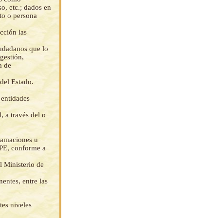
o, etc.; dados en
cto o persona
cción las
iudadanos que lo
gestión,
a de
 del Estado.
 entidades
, a través del o
gramaciones u
APE, conforme a
 Ministerio de
entes, entre las
tes niveles