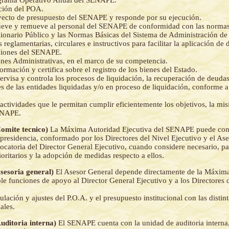
ución del POA.
yecto de presupuesto del SENAPE y responde por su ejecución.
eve y remueve al personal del SENAPE de conformidad con las normas
cionario Público y las Normas Básicas del Sistema de Administración de
reglamentarias, circulares e instructivos para facilitar la aplicación de 
nciones del SENAPE.
ones Administrativas, en el marco de su competencia.
ormación y certifica sobre el registro de los bienes del Estado.
ervisa y controla los procesos de liquidación, la recuperación de deuda
s de las entidades liquidadas y/o en proceso de liquidación, conforme a
ctividades que le permitan cumplir eficientemente los objetivos, la mis
ENAPE.
Comite tecnico)
La Máxima Autoridad Ejecutiva del SENAPE puede cons
 presidencia, conformado por los Directores del Nivel Ejecutivo y el As
ocatoria del Director General Ejecutivo, cuando considere necesario, pa
ioritarios y la adopción de medidas respecto a ellos.
Asesoria general)
El Asesor General depende directamente de la Máxim
le funciones de apoyo al Director General Ejecutivo y a los Directores 
lación y ajustes del P.O.A. y el presupuesto institucional con las distint
ales.
Auditoria interna)
El SENAPE cuenta con la unidad de auditoria interna,