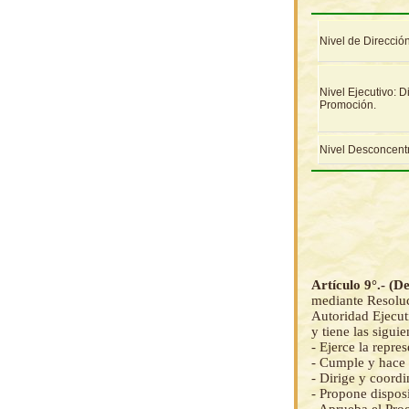
Nivel de Dirección
Nivel Ejecutivo: D
Promoción.
Nivel Desconcent
Artículo 9°.- (D
mediante Resoluc
Autoridad Ejecut
y tiene las sigui
- Ejerce la repr
- Cumple y hace c
- Dirige y coordi
- Propone dispos
- Aprueba el Pr