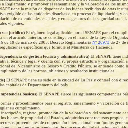
 a Reglamento y promover el saneamiento y la valoración de los mismo
APE tiene la misión de disponer de los bienes recibidos de otras institu
tivo exigible de las entidades disueltas o en proceso de liquidación, y co
dación de ex entidades estatales y entes gestores de la seguridad social
ales vigentes.
arco juridico)
El régimen legal aplicable por el SENAPE para el cumpli
a en el artículo anterior, se constituye en el marco de la Ley de Organi
46 de 19 de marzo de 2003, Decreto Reglamentario
Nº 26973
de 27 de 
 regulaciones específicas que formule el Ministerio de Hacienda.
ndependencia de gestion tecnica y administrativa)
El SENAPE tiene in
ativa, técnica y legal y cuenta con su propia estructura y organización a
ional del Viceministro de Tesoro y Crédito Público, se entiende como l
umplimiento de las normas, objetivos y resultados institucionales.
ede)
El SENAPE tiene su sede en la ciudad de La Paz y contará con direcc
las capitales de Departamento del país.
Competencias basicas)
El SENAPE ejerce las siguientes competencias bás
ormas y procedimientos para el registro, saneamiento y valoración de l
igilar su cumplimiento.
a inscripción, registro, promoción de la valoración y del saneamiento cer
e los bienes de propiedad del Estado, adquiridos con: recursos propios, 
ecursos provenientes de cooperación internacional; con fondos genera
 bonos; con fondos provenientes de procesos de titularización; recibid