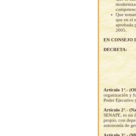
modernizac
competenci
Que tomand
que en el 
aprobada 
2005.
EN CONSEJO 
DECRETA:
Artículo 1°.- (O
organización y 
Poder Ejecutivo 
Artículo 2°.- (N
SENAPE, es un ór
propio, con depe
autonomía de ges
Artículo 3°.- (Mi