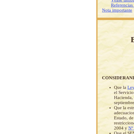
Véase tamb
Referencias
Nota importante
CONSIDERAN
Que la
Ley
el Servici
Hacienda, 
septiembre
Que la est
adecuacion
Estado, de
restriccio
2004 y
Nº
Que el SEN