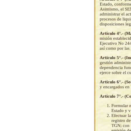
Estado, conforme
Asimismo, el SEN
administrar el ac
procesos de liqui
disposiciones leg
Artículo 4°.- (M
misión establecid
Ejecutivo No 24
así como por las
Artículo 5°.- (I
gestión administr
dependencia func
ejerce sobre el c
Artículo 6°.- (S
y encargados en 
Artículo 7°.- (
Formular n
Estado y v
Efectuar l
registro d
TGN; con r
emisión de