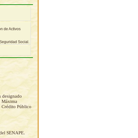
n de Activos
Seguridad Social.
s designado
la Máxima
 Crédito Público
s del SENAPE.