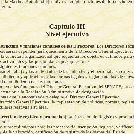
e la Máxima Autoridad Ejecutiva y cumple funciones de fortalecimiento
terno.
Capítulo III
Nivel ejecutivo
Estructura y funciones comunes de los Directores)
Los Directores Técn
onarios dependen jerárquicamente de la Dirección General Ejecutiva.
la estructura organizacional que requieran los objetivos definidos para
 actividades y las posibilidades presupuestarias.
siguientes funciones comunes:
inar el trabajo y las actividades de las unidades y el personal a su cargo.
mplimiento y aplicación de las normas legales y reglamentarias vigentes.
 el cumplimiento de sus funciones.
namente las funciones del Director General Ejecutivo del SENAPE, en ca
atención a la Resolución Administrativa de designación.
tareas que le encomiende o delegue el Director General Ejecutivo.
irección General Ejecutiva, la implantación de políticas, normas, regla
culares relativas a su área.
Direccion de registro y promocion)
La Dirección de Registro y promoci
ciones:
s y procedimientos para los procesos de inscripción, registro, verifica
 de la valoración, certificación de registro de los bienes del Estado.