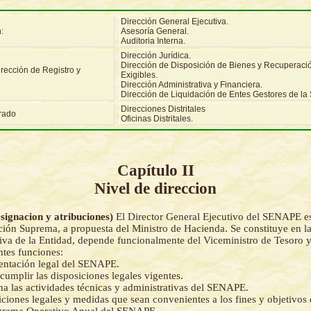
Dirección General Ejecutiva.
:
Asesoría General.
Auditoria Interna.
Dirección Jurídica.
Dirección de Disposición de Bienes y Recuperació
irección de Registro y
Exigibles.
Dirección Administrativa y Financiera.
Dirección de Liquidación de Entes Gestores de la 
Direcciones Distritales
rado
Oficinas Distritales.
Capítulo II
Nivel de direccion
esignacion y atribuciones)
El Director General Ejecutivo del SENAPE e
ión Suprema, a propuesta del Ministro de Hacienda. Se constituye en 
iva de la Entidad, depende funcionalmente del Viceministro de Tesoro y
entes funciones:
esentación legal del SENAPE.
umplir las disposiciones legales vigentes.
na las actividades técnicas y administrativas del SENAPE.
iciones legales y medidas que sean convenientes a los fines y objetivo
ograma Operativo Anual del SENAPE.