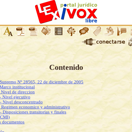
Contenido
o Supremo Nº 28565, 22 de diciembre de 2005
 Marco institucional
- Nivel de direccion
 - Nivel ejecutivo
 - Nivel desconcentrado
- Regimen economico y administrativo
- Disposiciones transitorias y finales
DCMI)
os documentos