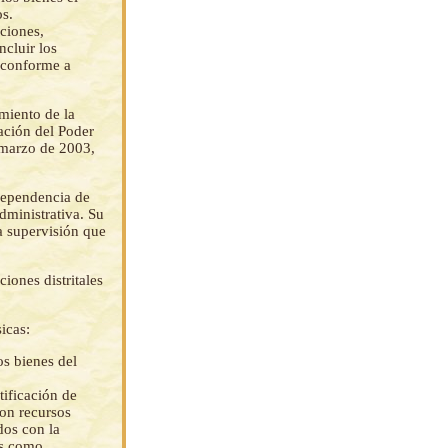
s.
ciones,
ncluir los
, conforme a
miento de la
zación del Poder
marzo de 2003,
dependencia de
dministrativa. Su
a supervisión que
iones distritales
icas:
os bienes del
tificación de
con recursos
dos con la
os como