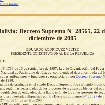
ién
 a esta norma
Bolivia: Decreto Supremo Nº 28565, 22 d
diciembre de 2005
EDUARDO RODRIGUEZ VELTZE
PRESIDENTE CONSTITUCIONAL DE LA REPUBLICA
DO:
 Nº 1788
de 16 de septiembre de 1997, Ley de Organización del Poder 
o Nacional de Patrimonio del Estado, como entidad desconcentrada del M
cuyas atribuciones y funciones se establecieron por
Decreto Supremo N
 de 1998.
ructura determinada en el citado Decreto Supremo fue sufriendo modifi
es, según las necesidades de los procesos de registro de bienes del pat
 liquidación de entidades, de la liquidación de los entes gestores de segu
nes presupuestarias dispuestas por los Decretos Supremos
Nº 27327
de 3
 27450
de 14 de abril de 2004.
APE necesita contar con una norma legal que establezca una estructura