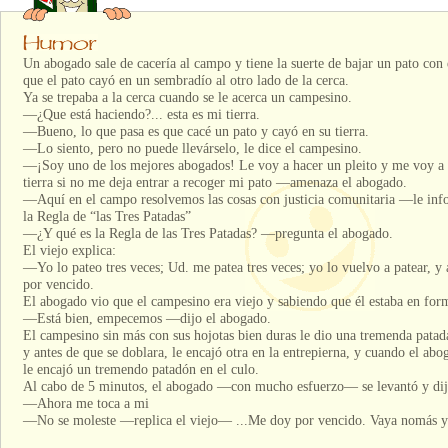
Un abogado sale de cacería al campo y tiene la suerte de bajar un pato con 
que el pato cayó en un sembradío al otro lado de la cerca.
Ya se trepaba a la cerca cuando se le acerca un campesino.
—¿Que está haciendo?... esta es mi tierra.
—Bueno, lo que pasa es que cacé un pato y cayó en su tierra.
—Lo siento, pero no puede llevárselo, le dice el campesino.
—¡Soy uno de los mejores abogados! Le voy a hacer un pleito y me voy a 
tierra si no me deja entrar a recoger mi pato —amenaza el abogado.
—Aquí en el campo resolvemos las cosas con justicia comunitaria —le inf
la Regla de “las Tres Patadas”
—¿Y qué es la Regla de las Tres Patadas? —pregunta el abogado.
El viejo explica:
—Yo lo pateo tres veces; Ud. me patea tres veces; yo lo vuelvo a patear, y 
por vencido.
El abogado vio que el campesino era viejo y sabiendo que él estaba en form
—Está bien, empecemos —dijo el abogado.
El campesino sin más con sus hojotas bien duras le dio una tremenda patada
y antes de que se doblara, le encajó otra en la entrepierna, y cuando el abog
le encajó un tremendo patadón en el culo.
Al cabo de 5 minutos, el abogado —con mucho esfuerzo— se levantó y dij
—Ahora me toca a mi
—No se moleste —replica el viejo— ...Me doy por vencido. Vaya nomás y l