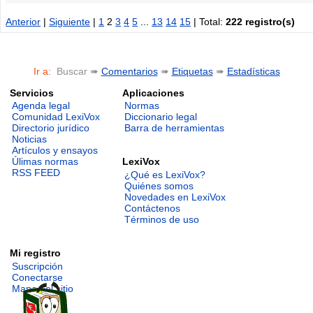
Anterior
|
Siguiente
|
1
2
3
4
5
...
13
14
15
| Total:
222 registro(s)
Ir a:
Buscar ➠
Comentarios
➠
Etiquetas
➠
Estadísticas
Servicios
Aplicaciones
Agenda legal
Normas
Comunidad LexiVox
Diccionario legal
Directorio jurídico
Barra de herramientas
Noticias
Artículos y ensayos
LexiVox
Úlimas normas
RSS FEED
¿Qué es LexiVox?
Quiénes somos
Novedades en LexiVox
Contáctenos
Términos de uso
Mi registro
Suscripción
Conectarse
Mapa del sitio