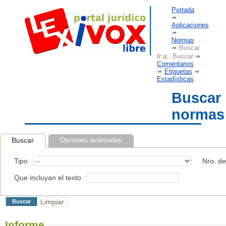
Portada
➠
Aplicaciones
➠
Normas
➠ Buscar
Ir a:
Buscar ➠
Comentarios
➠
Etiquetas
➠
Estadísticas
Buscar
normas
Buscar
Opciones avanzadas
Tipo
Nro. d
Que incluyan el texto
Informe