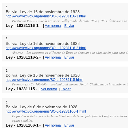
L
Bolivia: Ley de 16 de noviembre de 1928
http://www.lexivox.org/norms/BO-L-19281116-1.html
Prestación Vial.-- La de la provincia Vallegrande, durante 1928 y 1929, destinase a la
Ley
-
19281116-1
-
|
Ver norma
|
Enviar
L
Bolivia: Ley de 16 de noviembre de 1928
http://www.lexivox.org/norms/BO-L-19281116-2.html
Ahorros.-- Los existentes en el Tesoro de Tarija se destinan a la adaptación para casa d
Ley
-
19281116-2
-
|
Ver norma
|
Enviar
L
Bolivia: Ley de 15 de noviembre de 1928
http://www.lexivox.org/norms/BO-L-19281115.html
Puente.-- Los Bs. 100.000.-- destinados al camino Potosí--Challapata se invertirán en l
Ley
-
19281115
-
|
Ver norma
|
Enviar
L
Bolivia: Ley de 6 de noviembre de 1928
http://www.lexivox.org/norms/BO-L-19281106-1.html
Empréstito.-- Autorízase a la Junta Municipal de Samaipata (Santa Cruz) para colocar 
aguas potables.
Ley
-
19281106-1
-
|
Ver norma
|
Enviar