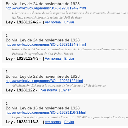
Bolivia: Ley de 24 de noviembre de 1928
http://www.lexivox.org/norms/BO-L-19281124-2.html
Liberación.-- Libérase de todo impuesto la internación del instrumental destinado a l
(LaPaz), concediéndosele la rebaja del 50% de fletes.
Ley
-
19281124-2
-
|
Ver norma
|
Enviar
L
Bolivia: Ley de 24 de noviembre de 1928
http://www.lexivox.org/norms/BO-L-19281124-3.html
Instrucción.-- del impuesto catastral de la provincia Charcas se destinarán anualmente
Práctica de Agricultura de San Pedro (Potosí).
Ley
-
19281124-3
-
|
Ver norma
|
Enviar
L
Bolivia: Ley de 22 de noviembre de 1928
http://www.lexivox.org/norms/BO-L-19281122.html
Adjudicación. Elévase a la categoría de ley el decreto 27 de febrero de
Ley
-
19281122
-
|
Ver norma
|
Enviar
L
Bolivia: Ley de 16 de noviembre de 1928
http://www.lexivox.org/norms/BO-L-19281116-3.html
Empréstito.-- Autorizase su contratación por Bs. 100.000.-- - para la captación de agu
Ley
-
19281116-3
-
|
Ver norma
|
Enviar