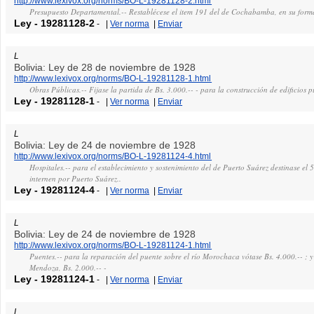
http://www.lexivox.org/norms/BO-L-19281128-2.html
Presupuesto Departamental.-- Restablécese el item 191 del de Cochabamba, en su forma
Ley
-
19281128-2
-
|
Ver norma
|
Enviar
L
Bolivia: Ley de 28 de noviembre de 1928
http://www.lexivox.org/norms/BO-L-19281128-1.html
Obras Públicas.-- Fijase la partida de Bs. 3.000.-- - para la construcción de edificios 
Ley
-
19281128-1
-
|
Ver norma
|
Enviar
L
Bolivia: Ley de 24 de noviembre de 1928
http://www.lexivox.org/norms/BO-L-19281124-4.html
Hospitales.-- para el establecimiento y sostenimiento del de Puerto Suárez destinase e
internen por Puerto Suárez..
Ley
-
19281124-4
-
|
Ver norma
|
Enviar
L
Bolivia: Ley de 24 de noviembre de 1928
http://www.lexivox.org/norms/BO-L-19281124-1.html
Puentes.-- para la reparación del puente sobre el río Morochaca vótase Bs. 4.000.-- ; y 
Mendoza, Bs. 2.000.-- -
Ley
-
19281124-1
-
|
Ver norma
|
Enviar
L