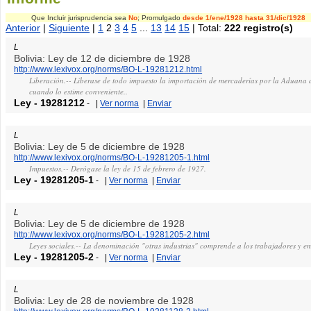
Que Incluir jurisprudencia sea
No
; Promulgado
desde 1/ene/1928
hasta 31/dic/1928
Anterior
|
Siguiente
|
1
2
3
4
5
...
13
14
15
| Total:
222 registro(s)
L
Bolivia: Ley de 12 de diciembre de 1928
http://www.lexivox.org/norms/BO-L-19281212.html
Liberación.-- Líberase de todo impuesto la importación de mercaderías por la Aduana 
cuando lo estime conveniente..
Ley
-
19281212
-
|
Ver norma
|
Enviar
L
Bolivia: Ley de 5 de diciembre de 1928
http://www.lexivox.org/norms/BO-L-19281205-1.html
Impuestos.-- Derógase la ley de 15 de febrero de 1927.
Ley
-
19281205-1
-
|
Ver norma
|
Enviar
L
Bolivia: Ley de 5 de diciembre de 1928
http://www.lexivox.org/norms/BO-L-19281205-2.html
Leyes sociales.-- La denominación "otras industrias" comprende a los trabajadores y em
Ley
-
19281205-2
-
|
Ver norma
|
Enviar
L
Bolivia: Ley de 28 de noviembre de 1928