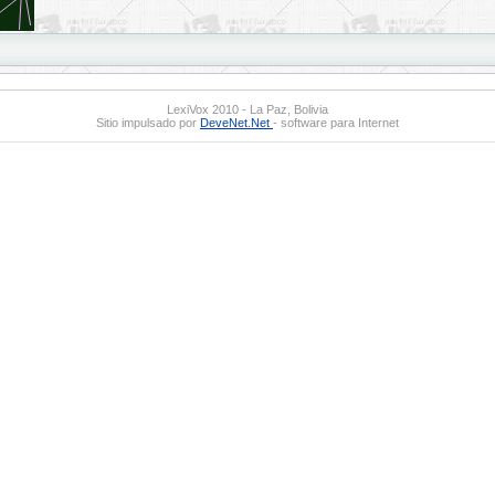
LexiVox 2010 - La Paz, Bolivia
Sitio impulsado por
DeveNet.Net
- software para Internet