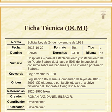
Ficha Técnica (
DCMI
)
Norma
Bolivia: Ley de 24 de noviembre de 1928
Fecha
Formato
Tipo
2015-10-22
Text
L
Dominio
Derechos
Idioma
Bolivia
GFDL
es
Hospitales.-- para el establecimiento y sostenimiento del
de Puerto Suárez destinase el 50% del impuesto al
Sumario
consumo sobre mercaderías que se internen por Puerto
Suárez..
Keywords
Ley, noviembre/1928
Legislación Boliviana - Compendio de leyes de 1825-
Origen
2007, CD elaborado por la biblioteca y el archivo
histórico del Honorable Congreso Nacional
Referencias
1825-1960.lexml
Creador
ROMAN PAZ. DANIEL BILBAO R.
Contribuidor
DeveNet.net
Publicador
DeveNet.net