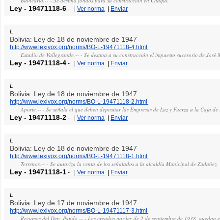
Balneario.-- - Se destina fondos para su construcción en Chaquí.
Ley
-
19471118-6
-
|
Ver norma
|
Enviar
L
Bolivia: Ley de 18 de noviembre de 1947
http://www.lexivox.org/norms/BO-L-19471118-4.html
Estadio de Vallegrande.-- - Se destina a su construcción el impuesto sucesorio de José 
Ley
-
19471118-4
-
|
Ver norma
|
Enviar
L
Bolivia: Ley de 18 de noviembre de 1947
http://www.lexivox.org/norms/BO-L-19471118-2.html
Aporte.-- - Se señala el que deben depositar las Empresas de Luz y Fuerza a la Caja de 
Ley
-
19471118-2
-
|
Ver norma
|
Enviar
L
Bolivia: Ley de 18 de noviembre de 1947
http://www.lexivox.org/norms/BO-L-19471118-1.html
Terrenos.-- - Se autoriza la venta de los señalados a la alcaldía Municipal de Zudañez.
Ley
-
19471118-1
-
|
Ver norma
|
Enviar
L
Bolivia: Ley de 17 de noviembre de 1947
http://www.lexivox.org/norms/BO-L-19471117-3.html
Recursos del Dep. Pando.-- - Los creados por ley de 2 de septiembre de 1938, quedan exc