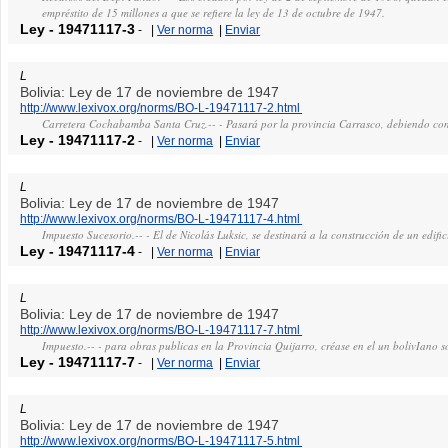
empréstito de 15 millones a que se refiere la ley de 13 de octubre de 1947.
Ley
-
19471117-3
-
|
Ver norma
|
Enviar
L
Bolivia: Ley de 17 de noviembre de 1947
http://www.lexivox.org/norms/BO-L-19471117-2.html
Carretera Cochabamba Santa Cruz.-- - Pasará por la provincia Carrasco, debiendo con
Ley
-
19471117-2
-
|
Ver norma
|
Enviar
L
Bolivia: Ley de 17 de noviembre de 1947
http://www.lexivox.org/norms/BO-L-19471117-4.html
Impuesto Sucesorio.-- - El de Nicolás Luksic, se destinará a la construcción de un edific
Ley
-
19471117-4
-
|
Ver norma
|
Enviar
L
Bolivia: Ley de 17 de noviembre de 1947
http://www.lexivox.org/norms/BO-L-19471117-7.html
Impuesto.-- - para obras publicas en la Provincia Quijarro, créase en el un bolivIano s
Ley
-
19471117-7
-
|
Ver norma
|
Enviar
L
Bolivia: Ley de 17 de noviembre de 1947
http://www.lexivox.org/norms/BO-L-19471117-5.html