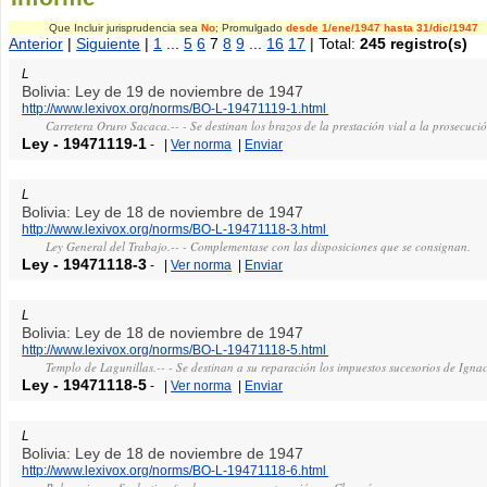
Que Incluir jurisprudencia sea
No
; Promulgado
desde 1/ene/1947
hasta 31/dic/1947
Anterior
|
Siguiente
|
1
...
5
6
7
8
9
...
16
17
| Total:
245 registro(s)
L
Bolivia: Ley de 19 de noviembre de 1947
http://www.lexivox.org/norms/BO-L-19471119-1.html
Carretera Oruro Sacaca.-- - Se destinan los brazos de la prestación vial a la prosecució
Ley
-
19471119-1
-
|
Ver norma
|
Enviar
L
Bolivia: Ley de 18 de noviembre de 1947
http://www.lexivox.org/norms/BO-L-19471118-3.html
Ley General del Trabajo.-- - Complementase con las disposiciones que se consignan.
Ley
-
19471118-3
-
|
Ver norma
|
Enviar
L
Bolivia: Ley de 18 de noviembre de 1947
http://www.lexivox.org/norms/BO-L-19471118-5.html
Templo de Lagunillas.-- - Se destinan a su reparación los impuestos sucesorios de Ign
Ley
-
19471118-5
-
|
Ver norma
|
Enviar
L
Bolivia: Ley de 18 de noviembre de 1947
http://www.lexivox.org/norms/BO-L-19471118-6.html