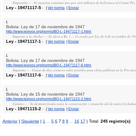
Emprestito.-- - Se autoriza contratar uno por cien millones de bolivianos al Comité Pr
Ley
-
19471117-5
-
|
Ver norma
|
Enviar
L
Bolivia: Ley de 17 de noviembre de 1947
http://www.lexivox.org/norms/BO-L-19471117-1.html
Impuesto a la chicha.-- - Se eleva a Bs. 1.-- el creado por Ley de 8 de noviembre de 19
Ley
-
19471117-1
-
|
Ver norma
|
Enviar
L
Bolivia: Ley de 17 de noviembre de 1947
http://www.lexivox.org/norms/BO-L-19471117-6.html
Impuesto.-- - Crease de diez centavos sobre petróleo para obras publicas en la Provin
Ley
-
19471117-6
-
|
Ver norma
|
Enviar
L
Bolivia: Ley de 15 de noviembre de 1947
http://www.lexivox.org/norms/BO-L-19471115-2.html
Camino.-- - Se destinan fondos para la conservación y ensanche del de autos Cochab
Ley
-
19471115-2
-
|
Ver norma
|
Enviar
Anterior
|
Siguiente
|
1
...
5
6
7
8
9
...
16
17
| Total:
245 registro(s)