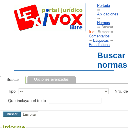
Portada
➠
Aplicaciones
➠
Normas
➠ Buscar
Ir a:
Buscar ➠
Comentarios
➠
Etiquetas
➠
Estadísticas
Buscar
normas
Buscar
Opciones avanzadas
Tipo
Nro. d
Que incluyan el texto
Informe