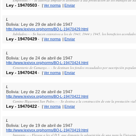
Emprestito.-- - Se autoriza ampliar el destinado a ala prosecución de los trabajos de A
Ley
-
19470503
-
|
Ver norma
|
Enviar
L
Bolivia: Ley de 29 de abril de 1947
http://www.lexivox.org/norms/BO-L-19470429.html
Jubilados.-- - Se hacen extensivos a los de 1943, 1944 y 1945, los beneficios acordado
Ley
-
19470429
-
|
Ver norma
|
Enviar
L
Bolivia: Ley de 24 de abril de 1947
http://www.lexivox.org/norms/BO-L-19470424.html
Cementerio de Camargo.-- - Se destinan los fondos recaudados por suscripción popular
Ley
-
19470424
-
|
Ver norma
|
Enviar
L
Bolivia: Ley de 22 de abril de 1947
http://www.lexivox.org/norms/BO-L-19470422.html
Camino Higuerani San Pedro.-- - Se destina a la construcción de este la prestación via
Ley
-
19470422
-
|
Ver norma
|
Enviar
L
Bolivia: Ley de 19 de abril de 1947
http://www.lexivox.org/norms/BO-L-19470419.html
Imprenta.-- - Elevase a ley el D.S. que disponía la adquisición de una para la Univers