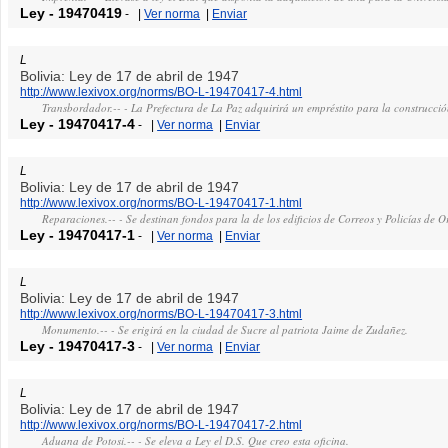
Ley
-
19470419
-
|
Ver norma
|
Enviar
L
Bolivia: Ley de 17 de abril de 1947
http://www.lexivox.org/norms/BO-L-19470417-4.html
Transbordador.-- - La Prefectura de La Paz adquirirá un empréstito para la construcció
Ley
-
19470417-4
-
|
Ver norma
|
Enviar
L
Bolivia: Ley de 17 de abril de 1947
http://www.lexivox.org/norms/BO-L-19470417-1.html
Reparaciones.-- - Se destinan fondos para la de los edificios de Correos y Policías de O
Ley
-
19470417-1
-
|
Ver norma
|
Enviar
L
Bolivia: Ley de 17 de abril de 1947
http://www.lexivox.org/norms/BO-L-19470417-3.html
Monumento.-- - Se erigirá en la ciudad de Sucre al patriota Jaime de Zudañez.
Ley
-
19470417-3
-
|
Ver norma
|
Enviar
L
Bolivia: Ley de 17 de abril de 1947
http://www.lexivox.org/norms/BO-L-19470417-2.html
Aduana de Potosi.-- - Se eleva a Ley el D.S. Que creo esta oficina.