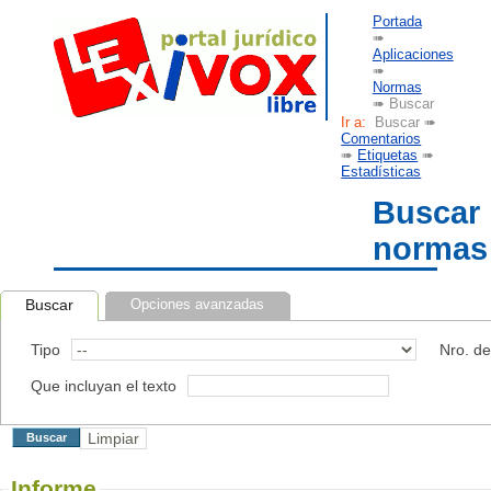
Portada
➠
Aplicaciones
➠
Normas
➠ Buscar
Ir a:
Buscar ➠
Comentarios
➠
Etiquetas
➠
Estadísticas
Buscar
normas
Buscar
Opciones avanzadas
Tipo
Nro. d
Que incluyan el texto
Informe