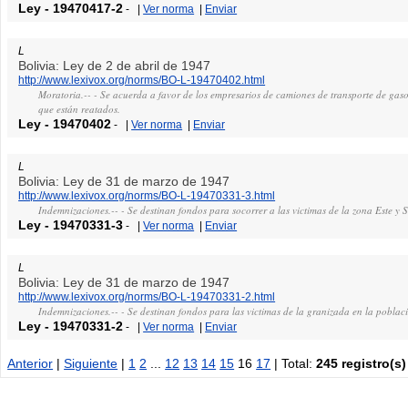
Ley
-
19470417-2
-
|
Ver norma
|
Enviar
L
Bolivia: Ley de 2 de abril de 1947
http://www.lexivox.org/norms/BO-L-19470402.html
Moratoria.-- - Se acuerda a favor de los empresarios de camiones de transporte de gas
que están reatados.
Ley
-
19470402
-
|
Ver norma
|
Enviar
L
Bolivia: Ley de 31 de marzo de 1947
http://www.lexivox.org/norms/BO-L-19470331-3.html
Indemnizaciones.-- - Se destinan fondos para socorrer a las victimas de la zona Este y
Ley
-
19470331-3
-
|
Ver norma
|
Enviar
L
Bolivia: Ley de 31 de marzo de 1947
http://www.lexivox.org/norms/BO-L-19470331-2.html
Indemnizaciones.-- - Se destinan fondos para las victimas de la granizada en la poblac
Ley
-
19470331-2
-
|
Ver norma
|
Enviar
Anterior
|
Siguiente
|
1
2
...
12
13
14
15
16
17
| Total:
245 registro(s)