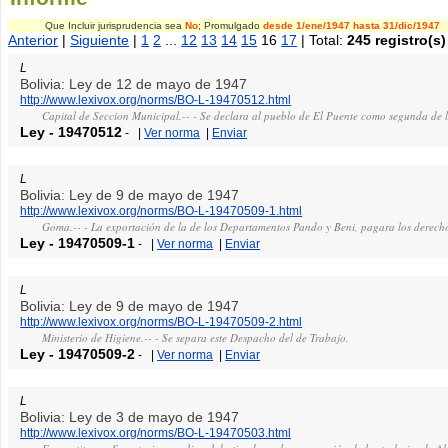
Que Incluir jurisprudencia sea
No
; Promulgado
desde 1/ene/1947
hasta 31/dic/1947
Anterior
|
Siguiente
|
1
2
...
12
13
14
15
16
17
| Total:
245 registro(s)
L
Bolivia: Ley de 12 de mayo de 1947
http://www.lexivox.org/norms/BO-L-19470512.html
Capital de Seccion Municipal.-- - Se declara al pueblo de El Puente como segunda de 
Ley
-
19470512
-
|
Ver norma
|
Enviar
L
Bolivia: Ley de 9 de mayo de 1947
http://www.lexivox.org/norms/BO-L-19470509-1.html
Goma.-- - La exportación de la de los Departamentos Pando y Beni, pagara los derech
Ley
-
19470509-1
-
|
Ver norma
|
Enviar
L
Bolivia: Ley de 9 de mayo de 1947
http://www.lexivox.org/norms/BO-L-19470509-2.html
Ministerio de Higiene.-- - Se separa este Despacho del de Trabajo.
Ley
-
19470509-2
-
|
Ver norma
|
Enviar
L
Bolivia: Ley de 3 de mayo de 1947
http://www.lexivox.org/norms/BO-L-19470503.html