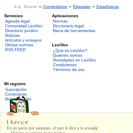
Ir a:
Buscar ➠
Comentarios
➠
Etiquetas
➠
Estadísticas
Servicios
Aplicaciones
Agenda legal
Normas
Comunidad LexiVox
Diccionario legal
Directorio jurídico
Barra de herramientas
Noticias
Artículos y ensayos
LexiVox
Úlimas normas
RSS FEED
¿Qué es LexiVox?
Quiénes somos
Novedades en LexiVox
Contáctenos
Términos de uso
Mi registro
Suscripción
Conectarse
Mapa del sitio
En un juicio por asesinato, el juez le dice a la acusada: