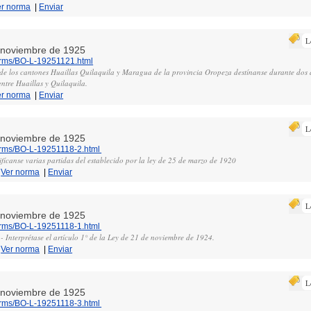
er norma
|
Enviar
L
e noviembre de 1925
norms/BO-L-19251121.html
a de los cantones Huaillas Quilaquila y Maragua de la provincia Oropeza destínanse durante dos 
ntre Huaillas y Quilaquila.
er norma
|
Enviar
L
e noviembre de 1925
norms/BO-L-19251118-2.html
fícanse varias partidas del establecido por la ley de 25 de marzo de 1920
|
Ver norma
|
Enviar
L
e noviembre de 1925
norms/BO-L-19251118-1.html
 Interprétase el artículo 1° de la Ley de 21 de noviembre de 1924.
|
Ver norma
|
Enviar
L
e noviembre de 1925
norms/BO-L-19251118-3.html