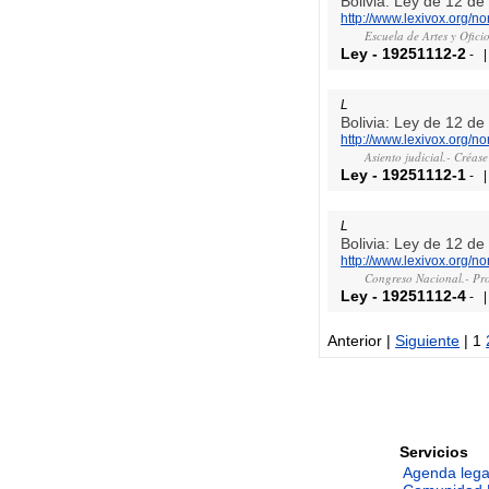
Bolivia: Ley de 12 d
http://www.lexivox.org/
Escuela de Artes y Ofici
Ley
-
19251112-2
-
L
Bolivia: Ley de 12 d
http://www.lexivox.org/
Asiento judicial.- Créas
Ley
-
19251112-1
-
L
Bolivia: Ley de 12 d
http://www.lexivox.org/
Congreso Nacional.- Pror
Ley
-
19251112-4
-
Anterior |
Siguiente
| 1
Servicios
Agenda lega