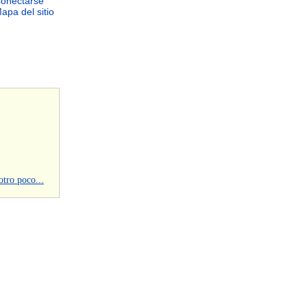
onectarse
apa del sitio
otro poco...