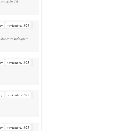
nstrucción del
ey
noviembre/1925
les entre Italaque y
ey
noviembre/1925
ey
noviembre/1925
ey
noviembre/1925