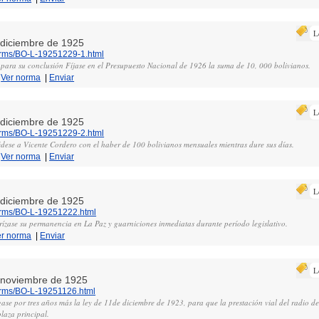
L
e diciembre de 1925
norms/BO-L-19251229-1.html
para su conclusión Fíjase en el Presupuesto Nacional de 1926 la suma de 10, 000 bolivianos.
|
Ver norma
|
Enviar
L
e diciembre de 1925
norms/BO-L-19251229-2.html
édese a Vicente Cordero con el haber de 100 bolivianos mensuales mientras dure sus días.
|
Ver norma
|
Enviar
L
e diciembre de 1925
norms/BO-L-19251222.html
rízase su permanencia en La Paz y guarniciones inmediatas durante período legislativo.
er norma
|
Enviar
L
e noviembre de 1925
norms/BO-L-19251126.html
gase por tres años más la ley de 11de diciembre de 1923, para que la prestación vial del radio d
laza principal.