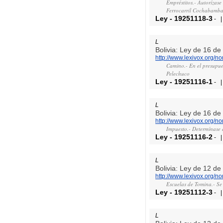
Empréstitos.- Autorízase
Ferrocarril Cochabamba
Ley
-
19251118-3
-
L
Bolivia: Ley de 16 d
http://www.lexivox.org/
Camino.- En el presupue
Pelechuco
Ley
-
19251116-1
-
L
Bolivia: Ley de 16 d
http://www.lexivox.org/
Impuesto.- Determínase 
Ley
-
19251116-2
-
L
Bolivia: Ley de 12 d
http://www.lexivox.org/
Escuelas de Tomina.- Se 
Ley
-
19251112-3
-
L