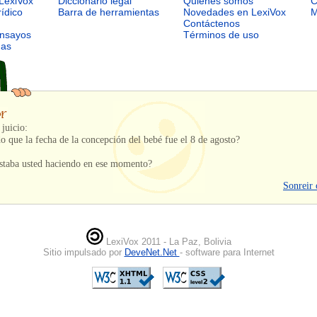
LexiVox
Diccionario legal
Quiénes somos
C
rídico
Barra de herramientas
Novedades en LexiVox
M
Contáctenos
ensayos
Términos de uso
mas
juicio:
que la fecha de la concepción del bebé fue el 8 de agosto?
taba usted haciendo en ese momento?
Sonreir 
LexiVox 2011 - La Paz, Bolivia
Sitio impulsado por
DeveNet.Net
- software para Internet