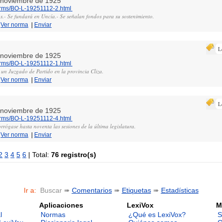
e noviembre de 1925
norms/BO-L-19251112-2.html
os.- Se fundará en Uncía.- Se señalan fondos para su sostenimiento.
|
Ver norma
|
Enviar
L
e noviembre de 1925
norms/BO-L-19251112-1.html
e un Juzgado de Partido en la provincia Cliza.
|
Ver norma
|
Enviar
L
e noviembre de 1925
norms/BO-L-19251112-4.html
rógase hasta noventa las sesiones de la última legislatura.
|
Ver norma
|
Enviar
2
3
4
5
6
| Total:
76 registro(s)
Ir a:
Buscar ➠
Comentarios
➠
Etiquetas
➠
Estadísticas
Aplicaciones
LexiVox
M
l
Normas
¿Qué es LexiVox?
S