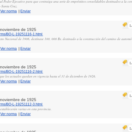
 al Poder Ejecutivo para que contraiga una serie de empréstitos consolidables destinados a la co
-Santa Cruz.
|
Ver norma
|
Enviar
L
e noviembre de 1925
norms/BO-L-19251116-1.html
sto Nacional de 1906, destínase 100, 000 Bs. destinado a la construcción del camino de automóvi
|
Ver norma
|
Enviar
L
e noviembre de 1925
norms/BO-L-19251116-2.html
que los actuales quedan en vigencia hasta el 31 de diciembre de 1926.
|
Ver norma
|
Enviar
L
e noviembre de 1925
norms/BO-L-19251112-3.html
establecerán varias en esta provincia.
|
Ver norma
|
Enviar
L