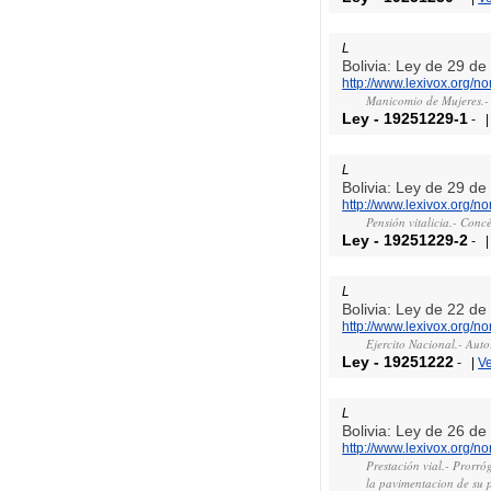
L
Bolivia: Ley de 29 d
http://www.lexivox.org/
Manicomio de Mujeres.- 
Ley
-
19251229-1
-
L
Bolivia: Ley de 29 d
http://www.lexivox.org/
Pensión vitalicia.- Conc
Ley
-
19251229-2
-
L
Bolivia: Ley de 22 d
http://www.lexivox.org/
Ejercito Nacional.- Auto
Ley
-
19251222
-
|
V
L
Bolivia: Ley de 26 d
http://www.lexivox.org/
Prestación vial.- Prorró
la pavimentacion de su p