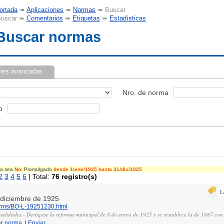
ortada
➠
Aplicaciones
➠
Normas
➠ Buscar
uscar ➠
Comentarios
➠
Etiquetas
➠
Estadísticas
Buscar normas
nes avanzadas
Nro. de norma
o
cia sea
No
; Promulgado
desde 1/ene/1925
hasta 31/dic/1925
2
3
4
5
6
| Total:
76 registro(s)
L
e diciembre de 1925
norms/BO-L-19251230.html
alidades.- Derógase la reforma municipal de 8 de enreo de 1925 y se restablece la de 1887 con
er norma
|
Enviar