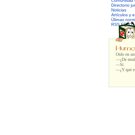
Comunidad 
Directorio ju
Noticias
Artículos y 
Úlimas nor
RSS FEED
Oído en un 
—¿De modo 
—Sí.
—¿Y qué es