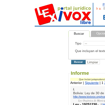
P
Ir a:
B
Buscar
Opcio
Tipo
Que incluyan el text
Informe
Que Incluir jurispruden
Anterior |
Siguiente
| 1
L
Bolivia: Ley de 30 d
http://www.lexivox.org/
Ley Orgánica de Municip
Ley
-
19251230
-
|
V