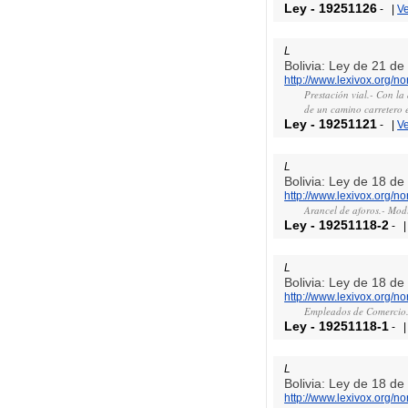
Ley
-
19251126
-
|
V
L
Bolivia: Ley de 21 d
http://www.lexivox.org/
Prestación vial.- Con l
de un camino carretero e
Ley
-
19251121
-
|
V
L
Bolivia: Ley de 18 d
http://www.lexivox.org/
Arancel de aforos.- Modi
Ley
-
19251118-2
-
L
Bolivia: Ley de 18 d
http://www.lexivox.org/
Empleados de Comercio.-
Ley
-
19251118-1
-
L
Bolivia: Ley de 18 d
http://www.lexivox.org/