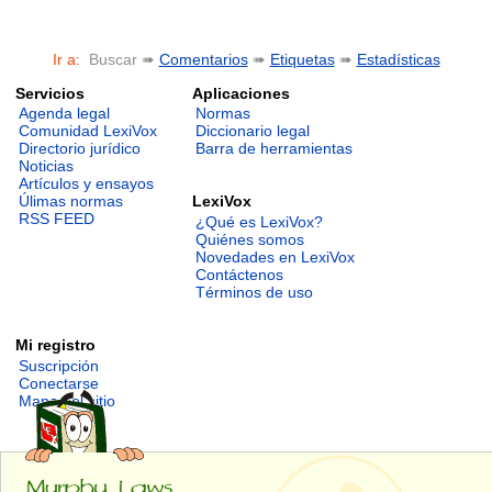
Ir a:
Buscar ➠
Comentarios
➠
Etiquetas
➠
Estadísticas
Servicios
Aplicaciones
Agenda legal
Normas
Comunidad LexiVox
Diccionario legal
Directorio jurídico
Barra de herramientas
Noticias
Artículos y ensayos
LexiVox
Úlimas normas
RSS FEED
¿Qué es LexiVox?
Quiénes somos
Novedades en LexiVox
Contáctenos
Términos de uso
Mi registro
Suscripción
Conectarse
Mapa del sitio