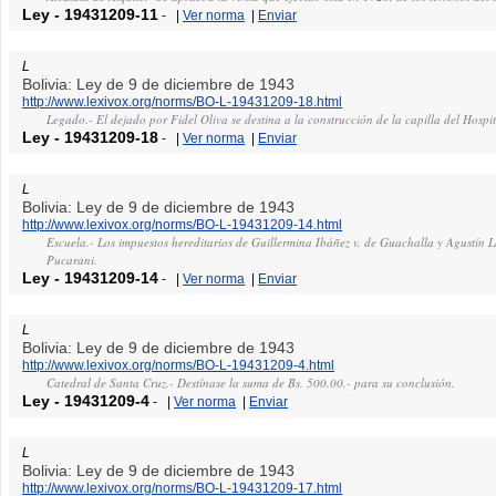
Ley
-
19431209-11
-
|
Ver norma
|
Enviar
L
Bolivia: Ley de 9 de diciembre de 1943
http://www.lexivox.org/norms/BO-L-19431209-18.html
Legado.- El dejado por Fidel Oliva se destina a la construcción de la capilla del Hospi
Ley
-
19431209-18
-
|
Ver norma
|
Enviar
L
Bolivia: Ley de 9 de diciembre de 1943
http://www.lexivox.org/norms/BO-L-19431209-14.html
Escuela.- Los impuestos hereditarios de Guillermina Ibáñez v. de Guachalla y Agustín Le
Pucarani.
Ley
-
19431209-14
-
|
Ver norma
|
Enviar
L
Bolivia: Ley de 9 de diciembre de 1943
http://www.lexivox.org/norms/BO-L-19431209-4.html
Catedral de Santa Cruz.- Destínase la suma de Bs. 500.00.- para su conclusión.
Ley
-
19431209-4
-
|
Ver norma
|
Enviar
L
Bolivia: Ley de 9 de diciembre de 1943
http://www.lexivox.org/norms/BO-L-19431209-17.html