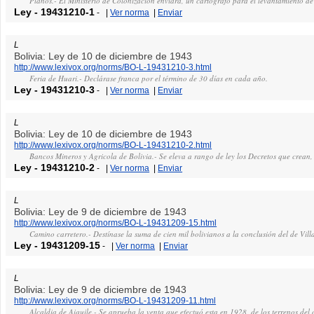
Planos.- El Ministerio de Colonización enviará, un cartógrafo para el levantamiento de
Ley
-
19431210-1
-
|
Ver norma
|
Enviar
L
Bolivia: Ley de 10 de diciembre de 1943
http://www.lexivox.org/norms/BO-L-19431210-3.html
Feria de Huari.- Declárase franca por el término de 30 días en cada año.
Ley
-
19431210-3
-
|
Ver norma
|
Enviar
L
Bolivia: Ley de 10 de diciembre de 1943
http://www.lexivox.org/norms/BO-L-19431210-2.html
Bancos Mineros y Agricola de Bolivia.- Se eleva a rango de ley los Decretos que crean, e
Ley
-
19431210-2
-
|
Ver norma
|
Enviar
L
Bolivia: Ley de 9 de diciembre de 1943
http://www.lexivox.org/norms/BO-L-19431209-15.html
Camino carretero.- Destínase la suma de cien mil bolivianos a la conclusión del de Vill
Ley
-
19431209-15
-
|
Ver norma
|
Enviar
L
Bolivia: Ley de 9 de diciembre de 1943
http://www.lexivox.org/norms/BO-L-19431209-11.html
Alcaldia de Aiquile.- Se aprueba la venta que efectuó esta en 1928, de los terrenos del 