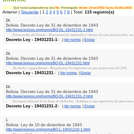
Que Incluir jurisprudencia sea
No
; Promulgado
desde 1/ene/1943
hasta 31/dic/1943
Anterior |
Siguiente
| 1
2
3
4
5
6
7
8
| Total:
115 registro(s)
DL
Bolivia: Decreto Ley de 31 de diciembre de 1943
http://www.lexivox.org/norms/BO-DL-19431231-1.html
Ferrocarriles del Estado.- El personal de empleados y obreros de estos ferrocarriles, r
Decreto Ley
-
19431231-1
-
|
Ver norma
|
Enviar
DL
Bolivia: Decreto Ley de 31 de diciembre de 1943
http://www.lexivox.org/norms/BO-DL-19431231.html
Alcoholes y aguardientes.- Reagrávanse los impuestos en una proporción del 20%.
Decreto Ley
-
19431231
-
|
Ver norma
|
Enviar
DL
Bolivia: Decreto Ley de 31 de diciembre de 1943
http://www.lexivox.org/norms/BO-DL-19431231-2.html
Secretaria General de la Junta de Gobierno.- Señálase a esta repartición las funcione
Decreto Ley
-
19431231-2
-
|
Ver norma
|
Enviar
L
Bolivia: Ley de 10 de diciembre de 1943
http://www.lexivox.org/norms/BO-L-19431210-1.html