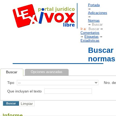
Portada
➠
Aplicaciones
➠
Normas
➠ Buscar
Ir a:
Buscar ➠
Comentarios
➠
Etiquetas
➠
Estadísticas
Buscar
normas
Buscar
Opciones avanzadas
Tipo
Nro. d
Que incluyan el texto
Informe