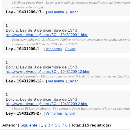
Muelle en Puerto Perez.- La renta rezagada del impuesto predial rústico del Departamen
reconstrucción de aquél.
Ley
-
19431209-17
-
|
Ver norma
|
Enviar
L
Bolivia: Ley de 9 de diciembre de 1943
http://www.lexivox.org/norms/BO-L-19431209-1.html
Proteccion indigena.- El Ministerio Público revisará en los archivos notariales las vent
contravención al D.S. de 2/10/20 y ley de 8/1/25.
Ley
-
19431209-1
-
|
Ver norma
|
Enviar
L
Bolivia: Ley de 9 de diciembre de 1943
http://www.lexivox.org/norms/BO-L-19431209-12.html
Provincia Iturralde.- Elévase a rango de ley el D.S. de 15 de julio, con la modificación
Ley
-
19431209-12
-
|
Ver norma
|
Enviar
L
Bolivia: Ley de 9 de diciembre de 1943
http://www.lexivox.org/norms/BO-L-19431209-2.html
Mercado Publico en Mizque.- Se autoriza al Poder Ejecutivo para colocar un empréstito 
Ley
-
19431209-2
-
|
Ver norma
|
Enviar
Anterior |
Siguiente
| 1
2
3
4
5
6
7
8
| Total:
115 registro(s)