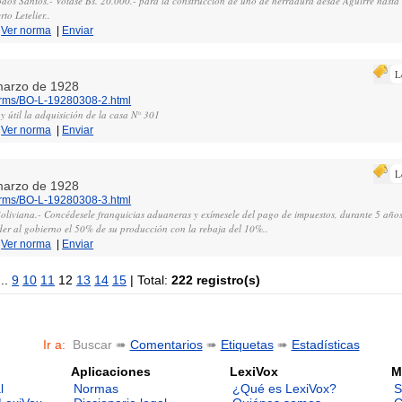
 Santos.- Vótase Bs. 20.000.- para la construcción de uno de herradura desde Aguirre hasta I
to Letelier..
|
Ver norma
|
Enviar
L
 marzo de 1928
norms/BO-L-19280308-2.html
 y útil la adquisición de la casa N° 301
|
Ver norma
|
Enviar
L
 marzo de 1928
norms/BO-L-19280308-3.html
iviana.- Concédesele franquicias aduaneras y exímesele del pago de impuestos, durante 5 años
der al gobierno el 50% de su producción con la rebaja del 10%..
|
Ver norma
|
Enviar
..
9
10
11
12
13
14
15
| Total:
222 registro(s)
Ir a:
Buscar ➠
Comentarios
➠
Etiquetas
➠
Estadísticas
Aplicaciones
LexiVox
M
l
Normas
¿Qué es LexiVox?
S