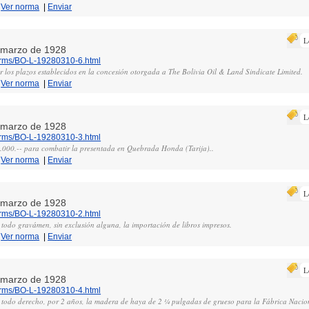
|
Ver norma
|
Enviar
L
e marzo de 1928
norms/BO-L-19280310-6.html
 los plazos establecidos en la concesión otorgada a The Bolivia Oil & Land Sindicate Limited.
|
Ver norma
|
Enviar
L
e marzo de 1928
norms/BO-L-19280310-3.html
2.000.-- para combatir la presentada en Quebrada Honda (Tarija)..
|
Ver norma
|
Enviar
L
e marzo de 1928
norms/BO-L-19280310-2.html
 todo gravámen, sin exclusión alguna, la importación de libros impresos.
|
Ver norma
|
Enviar
L
e marzo de 1928
norms/BO-L-19280310-4.html
e todo derecho, por 2 años, la madera de haya de 2 ¼ pulgadas de grueso para la Fábrica Nacio