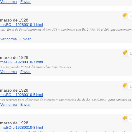
|
Ver norma
|
Enviar
L
e marzo de 1928
norms/BO-L-19280310-1.html
al.- En el de Potosí suprímese el item 358 y auméntase con Bs. 2.998, 60 el 263 que subvencion
|
Ver norma
|
Enviar
L
e marzo de 1928
norms/BO-L-19280310-7.html
5.-- la partida N° 564 del Arancel de Importaciones.
|
Ver norma
|
Enviar
L
e marzo de 1928
norms/BO-L-19280310-5.html
vos recursos para el servicio de intereses y amortización del de Bs. 4.000.000.- para caminos en
|
Ver norma
|
Enviar
L
e marzo de 1928
norms/BO-L-19280310-8.html