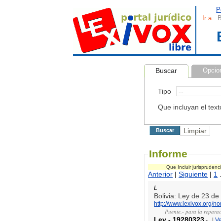
P
Ir a:
B
Buscar
Opcio
Tipo
Que incluyan el text
Informe
Que Incluir jurispruden
Anterior
|
Siguiente
|
1
.
L
Bolivia: Ley de 23 d
http://www.lexivox.org/
Puente.- para la reparac
Ley
-
19280323
-
|
V