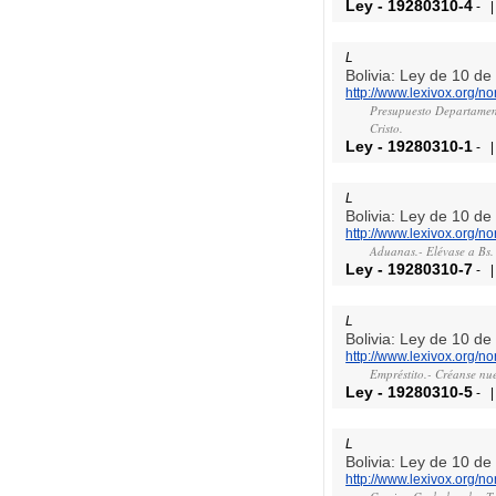
Ley
-
19280310-4
-
L
Bolivia: Ley de 10 d
http://www.lexivox.org/
Presupuesto Departament
Cristo.
Ley
-
19280310-1
-
L
Bolivia: Ley de 10 d
http://www.lexivox.org/
Aduanas.- Elévase a Bs. 
Ley
-
19280310-7
-
L
Bolivia: Ley de 10 d
http://www.lexivox.org/
Empréstito.- Créanse nue
Ley
-
19280310-5
-
L
Bolivia: Ley de 10 d
http://www.lexivox.org/