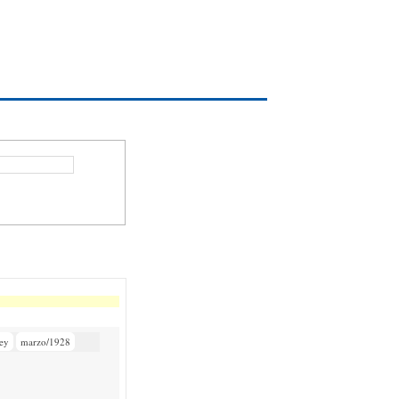
ey
marzo/1928