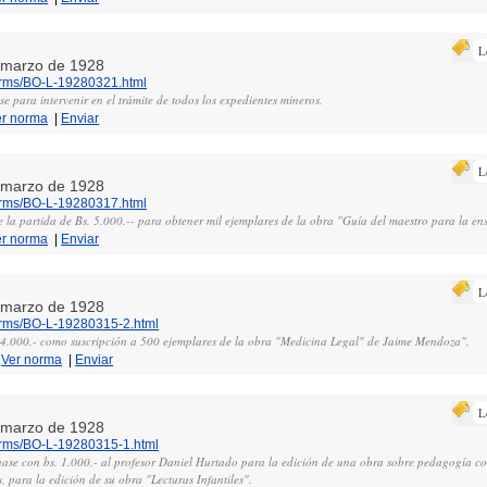
L
e marzo de 1928
norms/BO-L-19280321.html
se para intervenir en el trámite de todos los expedientes mineros.
er norma
|
Enviar
L
e marzo de 1928
norms/BO-L-19280317.html
 la partida de Bs. 5.000.-- para obtener mil ejemplares de la obra "Guía del maestro para la ens
er norma
|
Enviar
L
e marzo de 1928
norms/BO-L-19280315-2.html
. 4.000.- como suscripción a 500 ejemplares de la obra "Medicina Legal" de Jaime Mendoza".
|
Ver norma
|
Enviar
L
e marzo de 1928
norms/BO-L-19280315-1.html
ase con bs. 1.000.- al profesor Daniel Hurtado para la edición de una obra sobre pedagogía con
, para la edición de su obra "Lecturas Infantiles".