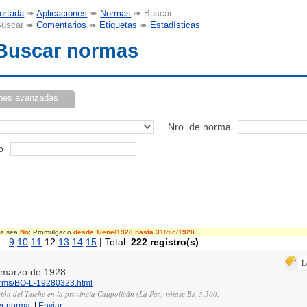
ortada
➠
Aplicaciones
➠
Normas
➠ Buscar
uscar ➠
Comentarios
➠
Etiquetas
➠
Estadísticas
Buscar normas
nes avanzadas
Nro. de norma
o
cia sea
No
; Promulgado
desde 1/ene/1928
hasta 31/dic/1928
..
9
10
11
12
13
14
15
| Total:
222 registro(s)
L
e marzo de 1928
norms/BO-L-19280323.html
ión del Tuiche en la provincia Caupolicán (La Paz) vótase Bs. 3.500.
er norma
|
Enviar