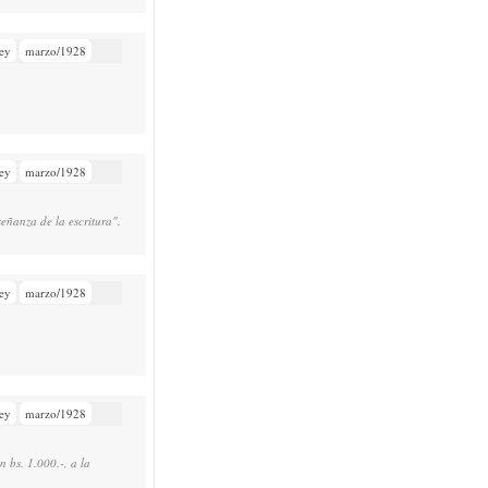
ey
marzo/1928
ey
marzo/1928
eñanza de la escritura".
ey
marzo/1928
ey
marzo/1928
 bs. 1.000.-, a la