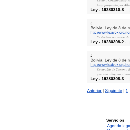
Camino Cochabamba-Todos
trazo propuesto por Alber
Ley
-
19280310-8
-
L
Bolivia: Ley de 8 de
http://www.lexivox.org/
Se declara ser necesaria
Ley
-
19280308-2
-
L
Bolivia: Ley de 8 de
http://www.lexivox.org/
Compañía de Cemento Bol
que está obligada a ven
Ley
-
19280308-3
-
Anterior
|
Siguiente
|
1
.
Servicios
Agenda lega