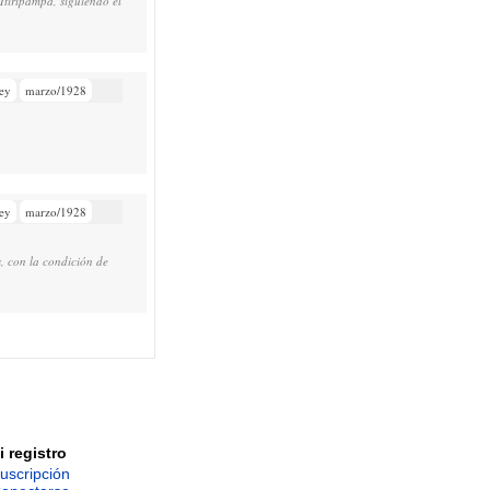
tiripampa, siguiendo el
ey
marzo/1928
ey
marzo/1928
, con la condición de
i registro
uscripción