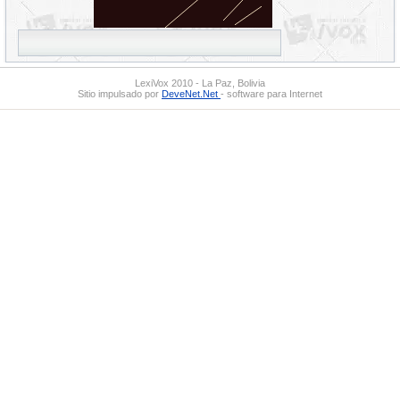
LexiVox 2010 - La Paz, Bolivia
Sitio impulsado por
DeveNet.Net
- software para Internet