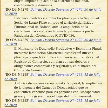
objeto ampliar el plazo de la cuarentena nacional,
condicionada y dinámica.
[BO-DS-N4278]
Bolivia: Decreto Supremo Nº 4278, 30 de junio
de 2020
Establece medidas y amplia los plazos para la Seguridad
Social de Largo Plazo en todo el territorio del Estado
Plurinacional de Bolivia, ante la ampliación de la
cuarentena nacional, condicionada y dinámica por la
Pandemia del Coronavirus (COVID-19).
[BO-DS-N4279]
Bolivia: Decreto Supremo Nº 4279, 30 de junio
de 2020
El Ministerio de Desarrollo Productivo y Economía Plural,
mediante Resolución Ministerial, establecerá nuevos
plazos para que las empresas comerciales, inscritas en el
Registro de Comercio, cumplan con sus deberes y
obligaciones comerciales y registrales, en el marco del
Código de Comercio.
[BO-DS-N4288]
Bolivia: Decreto Supremo Nº 4288, 15 de julio
de 2020
Autoriza de manera excepcional y temporal, la ampliación
de la vigencia del Carnet de Discapacidad que se
encuentren vencidos para las personas con Discapacidad
grave y muy grave, para el pago del bono mensual.
[BO-DS-N4285]
Bolivia: Decreto Supremo Nº 4285, 15 de julio
de 2020