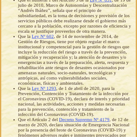
Que el numeral 1 del Artículo 5 de la
Ley Nº 031
, de 19 de
julio de 2010, Marco de Autonomías y Descentralización
“Andrés Ibáñez”, señala que el principio de
subsidiariedad, es la toma de decisiones y provisión de los
servicios públicos debe realizarse desde el gobierno más
cercano a la población, excepto por razones de eficiencia y
escala se justifique proveerlos de otra manera.
Que la
Ley Nº 602
, de 14 de noviembre de 2014, de
Gestión de Riesgos, tiene por objeto regular el marco
institucional y competencial para la gestión de riesgos que
incluye la reducción del riesgo a través de la prevención,
mitigación y recuperación y; la atención de desastres y/o
emergencias a través de la preparación, alerta, respuesta y
rehabilitación ante riesgos de desastres ocasionados por
amenazas naturales, socio-naturales, tecnológicas y
antrópicas, así como vulnerabilidades sociales,
económicas, físicas y ambientales.
Que la
Ley Nº 1293
, de 1 de abril de 2020, para la
Prevención, Contención y Tratamiento de la infección por
el Coronavirus (COVID-19), declara de interés y prioridad
nacional, las actividades, acciones y medidas necesarias
para la prevención, contención y tratamiento de la
infección del Coronavirus (COVID-19).
Que el Artículo 2 del
Decreto Supremo Nº 4179
, de 12 de
marzo de 2020, declara situación de Emergencia Nacional
por la presencia del brote de Coronavirus (COVID-19) y
fenómenos adversos reales e inminentes provocados por