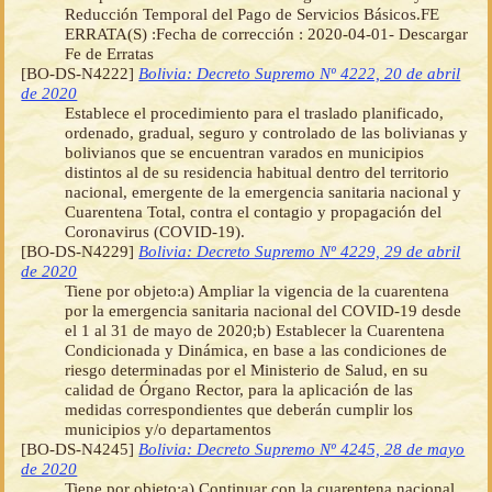
Reducción Temporal del Pago de Servicios Básicos.FE
ERRATA(S) :Fecha de corrección : 2020-04-01- Descargar
Fe de Erratas
[BO-DS-N4222]
Bolivia: Decreto Supremo Nº 4222, 20 de abril
de 2020
Establece el procedimiento para el traslado planificado,
ordenado, gradual, seguro y controlado de las bolivianas y
bolivianos que se encuentran varados en municipios
distintos al de su residencia habitual dentro del territorio
nacional, emergente de la emergencia sanitaria nacional y
Cuarentena Total, contra el contagio y propagación del
Coronavirus (COVID-19).
[BO-DS-N4229]
Bolivia: Decreto Supremo Nº 4229, 29 de abril
de 2020
Tiene por objeto:a) Ampliar la vigencia de la cuarentena
por la emergencia sanitaria nacional del COVID-19 desde
el 1 al 31 de mayo de 2020;b) Establecer la Cuarentena
Condicionada y Dinámica, en base a las condiciones de
riesgo determinadas por el Ministerio de Salud, en su
calidad de Órgano Rector, para la aplicación de las
medidas correspondientes que deberán cumplir los
municipios y/o departamentos
[BO-DS-N4245]
Bolivia: Decreto Supremo Nº 4245, 28 de mayo
de 2020
Tiene por objeto:a) Continuar con la cuarentena nacional,