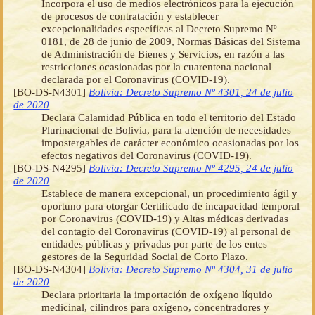
Incorpora el uso de medios electrónicos para la ejecución
de procesos de contratación y establecer
excepcionalidades específicas al Decreto Supremo Nº
0181, de 28 de junio de 2009, Normas Básicas del Sistema
de Administración de Bienes y Servicios, en razón a las
restricciones ocasionadas por la cuarentena nacional
declarada por el Coronavirus (COVID-19).
[BO-DS-N4301]
Bolivia: Decreto Supremo Nº 4301, 24 de julio
de 2020
Declara Calamidad Pública en todo el territorio del Estado
Plurinacional de Bolivia, para la atención de necesidades
impostergables de carácter económico ocasionadas por los
efectos negativos del Coronavirus (COVID-19).
[BO-DS-N4295]
Bolivia: Decreto Supremo Nº 4295, 24 de julio
de 2020
Establece de manera excepcional, un procedimiento ágil y
oportuno para otorgar Certificado de incapacidad temporal
por Coronavirus (COVID-19) y Altas médicas derivadas
del contagio del Coronavirus (COVID-19) al personal de
entidades públicas y privadas por parte de los entes
gestores de la Seguridad Social de Corto Plazo.
[BO-DS-N4304]
Bolivia: Decreto Supremo Nº 4304, 31 de julio
de 2020
Declara prioritaria la importación de oxígeno líquido
medicinal, cilindros para oxígeno, concentradores y