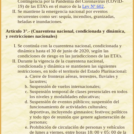
Contingencia por la Pandemia del Coronavirus (COVID-
19) de las ETA’s en el marco de la
Ley Nº 602
.
Se mantiene la emergencia nacional por eventos
recurrentes como ser: sequía, incendios, granizadas,
heladas e inundaciones.
Artículo 3°.- (Cuarentena nacional, condicionada y dinámica,
y restricciones nacionales)
Se continúa con la cuarentena nacional, condicionada y
dinámica hasta el 30 de junio de 2020, según las
condiciones de riesgo en las jurisdicciones de las ETA’s.
Durante la vigencia de la cuarentena nacional,
condicionada y dinámica se mantienen las siguientes
restricciones, en todo el territorio del Estado Plurinacional:
Cierre de fronteras aéreas, terrestres, fluviales y
lacustres;
Suspensión de vuelos internacionales;
Suspensión temporal de clases presenciales en todos
los niveles y modalidades educativas;
Suspensión de eventos públicos; suspensión del
funcionamiento de actividades culturales;
deportivas, incluyendo gimnasios; festivos; políticos
y todo tipo de reunión que genere aglomeración de
personas;
Prohibición de circulación de personas y vehículos
de lunes a viernes, entre horas 18: 00 y 05: 00 de la