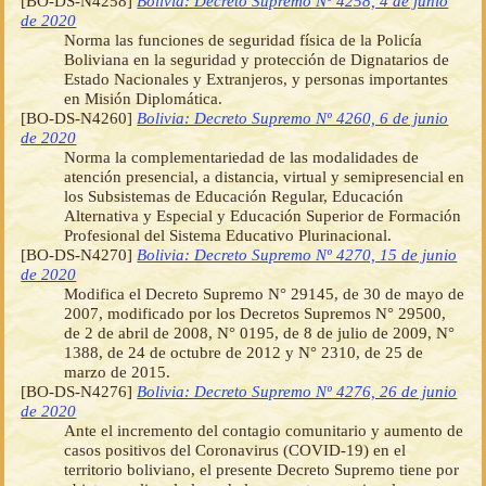
[BO-DS-N4258]
Bolivia: Decreto Supremo Nº 4258, 4 de junio
de 2020
Norma las funciones de seguridad física de la Policía
Boliviana en la seguridad y protección de Dignatarios de
Estado Nacionales y Extranjeros, y personas importantes
en Misión Diplomática.
[BO-DS-N4260]
Bolivia: Decreto Supremo Nº 4260, 6 de junio
de 2020
Norma la complementariedad de las modalidades de
atención presencial, a distancia, virtual y semipresencial en
los Subsistemas de Educación Regular, Educación
Alternativa y Especial y Educación Superior de Formación
Profesional del Sistema Educativo Plurinacional.
[BO-DS-N4270]
Bolivia: Decreto Supremo Nº 4270, 15 de junio
de 2020
Modifica el Decreto Supremo N° 29145, de 30 de mayo de
2007, modificado por los Decretos Supremos N° 29500,
de 2 de abril de 2008, N° 0195, de 8 de julio de 2009, N°
1388, de 24 de octubre de 2012 y N° 2310, de 25 de
marzo de 2015.
[BO-DS-N4276]
Bolivia: Decreto Supremo Nº 4276, 26 de junio
de 2020
Ante el incremento del contagio comunitario y aumento de
casos positivos del Coronavirus (COVID-19) en el
territorio boliviano, el presente Decreto Supremo tiene por