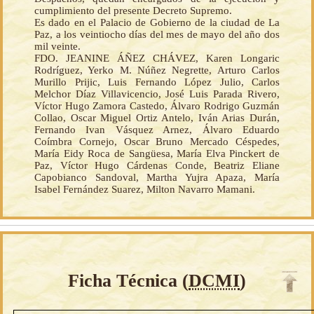
cumplimiento del presente Decreto Supremo.
Es dado en el Palacio de Gobierno de la ciudad de La
Paz, a los veintiocho días del mes de mayo del año dos
mil veinte.
FDO. JEANINE ÁÑEZ CHÁVEZ, Karen Longaric
Rodríguez, Yerko M. Núñez Negrette, Arturo Carlos
Murillo Prijic, Luis Fernando López Julio, Carlos
Melchor Díaz Villavicencio, José Luis Parada Rivero,
Víctor Hugo Zamora Castedo, Álvaro Rodrigo Guzmán
Collao, Oscar Miguel Ortiz Antelo, Iván Arias Durán,
Fernando Ivan Vásquez Arnez, Álvaro Eduardo
Coímbra Cornejo, Oscar Bruno Mercado Céspedes,
María Eidy Roca de Sangüesa, María Elva Pinckert de
Paz, Víctor Hugo Cárdenas Conde, Beatriz Eliane
Capobianco Sandoval, Martha Yujra Apaza, María
Isabel Fernández Suarez, Milton Navarro Mamani.
Ficha Técnica (
DCMI
)