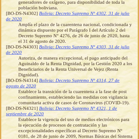
generadores de oxígeno, para disponibilidad de toda la
población boliviana.
[BO-DS-N4302]
Bolivia: Decreto Supremo Nº 4302, 31 de julio
de 2020
Amplía el plazo de la cuarentena nacional, condicionada y
dinámica dispuesto por el Parágrafo I del Artículo 2 del
Decreto Supremo N° 4276, de 26 de junio de 2020, hasta
el 31 de agosto de 2020.
[BO-DS-N4303]
Bolivia: Decreto Supremo Nº 4303, 31 de julio
de 2020
Autoriza, de manera excepcional, el pago anticipado del
Aguinaldo de la Renta Dignidad, por la Gestión 2020 a los
Beneficiarios de la Renta Universal de Vejez (Renta
Dignidad).
[BO-DS-N4314]
Bolivia: Decreto Supremo Nº 4314, 27 de
agosto de 2020
Establece la transición de la cuarentena a la fase de post
confinamiento, estableciendo las medidas con vigilancia
comunitaria activa de casos de Coronavirus (COVID-19).
[BO-DS-N4321]
Bolivia: Decreto Supremo Nº 4321, 1 de
septiembre de 2020
Establece la vigencia del uso de medios electrónicos para
la ejecución de procesos de contratación y las
excepcionalidades específicas al Decreto Supremo Nº
0181, de 28 de junio de 2009, Normas Básicas del Sistema