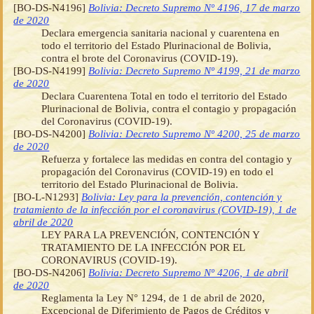
[BO-DS-N4196]
Bolivia: Decreto Supremo Nº 4196, 17 de marzo
de 2020
Declara emergencia sanitaria nacional y cuarentena en
todo el territorio del Estado Plurinacional de Bolivia,
contra el brote del Coronavirus (COVID-19).
[BO-DS-N4199]
Bolivia: Decreto Supremo Nº 4199, 21 de marzo
de 2020
Declara Cuarentena Total en todo el territorio del Estado
Plurinacional de Bolivia, contra el contagio y propagación
del Coronavirus (COVID-19).
[BO-DS-N4200]
Bolivia: Decreto Supremo Nº 4200, 25 de marzo
de 2020
Refuerza y fortalece las medidas en contra del contagio y
propagación del Coronavirus (COVID-19) en todo el
territorio del Estado Plurinacional de Bolivia.
[BO-L-N1293]
Bolivia: Ley para la prevención, contención y
tratamiento de la infección por el coronavirus (COVID-19), 1 de
abril de 2020
LEY PARA LA PREVENCIÓN, CONTENCIÓN Y
TRATAMIENTO DE LA INFECCIÓN POR EL
CORONAVIRUS (COVID-19).
[BO-DS-N4206]
Bolivia: Decreto Supremo Nº 4206, 1 de abril
de 2020
Reglamenta la Ley N° 1294, de 1 de abril de 2020,
Excepcional de Diferimiento de Pagos de Créditos y