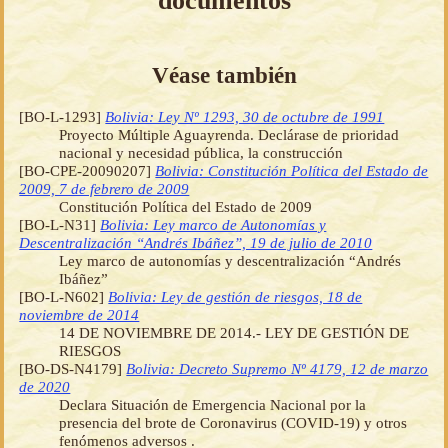
documentos
Véase también
[BO-L-1293]
Bolivia: Ley Nº 1293, 30 de octubre de 1991
Proyecto Múltiple Aguayrenda. Declárase de prioridad
nacional y necesidad pública, la construcción
[BO-CPE-20090207]
Bolivia: Constitución Política del Estado de
2009, 7 de febrero de 2009
Constitución Política del Estado de 2009
[BO-L-N31]
Bolivia: Ley marco de Autonomías y
Descentralización “Andrés Ibáñez”, 19 de julio de 2010
Ley marco de autonomías y descentralización “Andrés
Ibáñez”
[BO-L-N602]
Bolivia: Ley de gestión de riesgos, 18 de
noviembre de 2014
14 DE NOVIEMBRE DE 2014.- LEY DE GESTIÓN DE
RIESGOS
[BO-DS-N4179]
Bolivia: Decreto Supremo Nº 4179, 12 de marzo
de 2020
Declara Situación de Emergencia Nacional por la
presencia del brote de Coronavirus (COVID-19) y otros
fenómenos adversos .