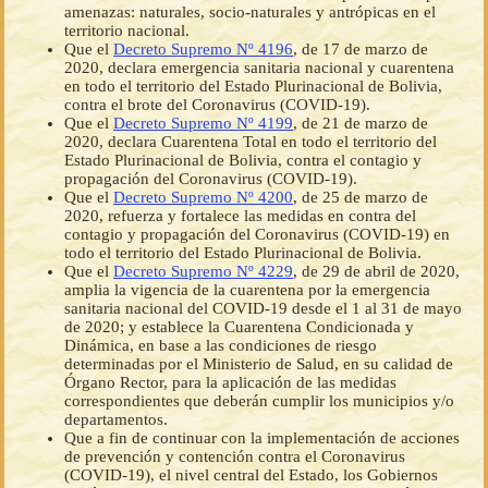
amenazas: naturales, socio-naturales y antrópicas en el
territorio nacional.
Que el
Decreto Supremo Nº 4196
, de 17 de marzo de
2020, declara emergencia sanitaria nacional y cuarentena
en todo el territorio del Estado Plurinacional de Bolivia,
contra el brote del Coronavirus (COVID-19).
Que el
Decreto Supremo Nº 4199
, de 21 de marzo de
2020, declara Cuarentena Total en todo el territorio del
Estado Plurinacional de Bolivia, contra el contagio y
propagación del Coronavirus (COVID-19).
Que el
Decreto Supremo Nº 4200
, de 25 de marzo de
2020, refuerza y fortalece las medidas en contra del
contagio y propagación del Coronavirus (COVID-19) en
todo el territorio del Estado Plurinacional de Bolivia.
Que el
Decreto Supremo Nº 4229
, de 29 de abril de 2020,
amplia la vigencia de la cuarentena por la emergencia
sanitaria nacional del COVID-19 desde el 1 al 31 de mayo
de 2020; y establece la Cuarentena Condicionada y
Dinámica, en base a las condiciones de riesgo
determinadas por el Ministerio de Salud, en su calidad de
Órgano Rector, para la aplicación de las medidas
correspondientes que deberán cumplir los municipios y/o
departamentos.
Que a fin de continuar con la implementación de acciones
de prevención y contención contra el Coronavirus
(COVID-19), el nivel central del Estado, los Gobiernos