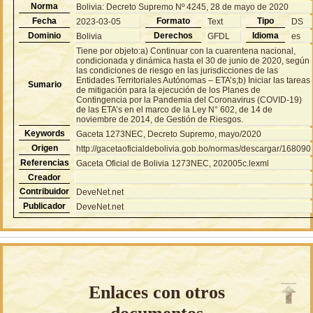
Norma
Bolivia: Decreto Supremo Nº 4245, 28 de mayo de 2020
Fecha
Formato
Tipo
2023-03-05
Text
DS
Dominio
Derechos
Idioma
Bolivia
GFDL
es
Tiene por objeto:a) Continuar con la cuarentena nacional,
condicionada y dinámica hasta el 30 de junio de 2020, según
las condiciones de riesgo en las jurisdicciones de las
Entidades Territoriales Autónomas – ETA’s;b) Iniciar las tareas
Sumario
de mitigación para la ejecución de los Planes de
Contingencia por la Pandemia del Coronavirus (COVID-19)
de las ETA’s en el marco de la Ley N° 602, de 14 de
noviembre de 2014, de Gestión de Riesgos.
Keywords
Gaceta 1273NEC, Decreto Supremo, mayo/2020
Origen
http://gacetaoficialdebolivia.gob.bo/normas/descargar/168090
Referencias
Gaceta Oficial de Bolivia 1273NEC, 202005c.lexml
Creador
Contribuidor
DeveNet.net
Publicador
DeveNet.net
Enlaces con otros