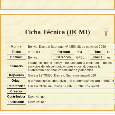
Ficha Técnica (
DCMI
)
Norma
Bolivia: Decreto Supremo Nº 4250, 28 de mayo de 2020
Fecha
Formato
Tipo
2023-03-05
Text
DS
Dominio
Derechos
Idioma
Bolivia
GFDL
es
Establece condiciones y medidas para la continuidad de los
Sumario
servicios de telecomunicaciones y postal, durante la
cuarentena nacional, condicionada y dinámica.
Keywords
Gaceta 1273NEC, Decreto Supremo, mayo/2020
Origen
http://gacetaoficialdebolivia.gob.bo/normas/descargar/168095
Referencias
Gaceta Oficial de Bolivia 1273NEC, 202005c.lexml
Creador
Contribuidor
DeveNet.net
Publicador
DeveNet.net