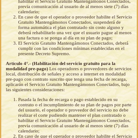
habilitar el Servicio Gratuito Mantengámonos Conectados,
previa comunicación al usuario de al menos siete (7) días
calendario;
En caso de que el operador o proveedor habilite el Servicio
Gratuito Mantengámonos Conectados, suspenderá de
forma automática el plan contratado sin costo alguno y
deberá rehabilitarlo una vez que el usuario pague al menos
una factura o se ponga al día en su plan de pago;
El Servicio Gratuito Mantengámonos Conectados, deberá
cumplir con las condiciones mínimas establecidas en el
presente Decreto Supremo.
Artículo 4°.- (Habilitación del servicio gratuito para la
modalidad pre-pago)
Los operadores o proveedores de servicios
local, distribución de señales y acceso a internet en modalidad
pre-pago con contrato suscrito que tenga una fecha de recarga,
aplicarán el Servicio Gratuito Mantengámonos Conectados, bajo
las siguientes consideraciones:
Pasada la fecha de recarga o pago establecido en su
contrato o el incumplimiento de su plan de pagos por parte
del usuario, el operador o proveedor del servicio no debe
realizar el corte pudiendo mantener el plan contratado o
habilitar el Servicio Gratuito Mantengámonos Conectados,
previa comunicación al usuario de al menos siete (7) días
calendario;
En caso de que el operador o proveedor habilite el Servicio