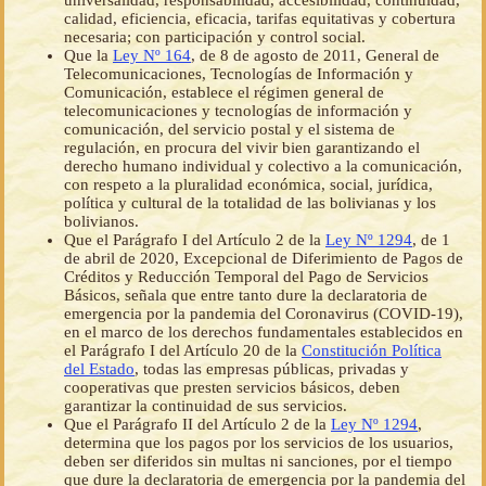
universalidad, responsabilidad, accesibilidad, continuidad,
calidad, eficiencia, eficacia, tarifas equitativas y cobertura
necesaria; con participación y control social.
Que la
Ley Nº 164
, de 8 de agosto de 2011, General de
Telecomunicaciones, Tecnologías de Información y
Comunicación, establece el régimen general de
telecomunicaciones y tecnologías de información y
comunicación, del servicio postal y el sistema de
regulación, en procura del vivir bien garantizando el
derecho humano individual y colectivo a la comunicación,
con respeto a la pluralidad económica, social, jurídica,
política y cultural de la totalidad de las bolivianas y los
bolivianos.
Que el Parágrafo I del Artículo 2 de la
Ley Nº 1294
, de 1
de abril de 2020, Excepcional de Diferimiento de Pagos de
Créditos y Reducción Temporal del Pago de Servicios
Básicos, señala que entre tanto dure la declaratoria de
emergencia por la pandemia del Coronavirus (COVID-19),
en el marco de los derechos fundamentales establecidos en
el Parágrafo I del Artículo 20 de la
Constitución Política
del Estado
, todas las empresas públicas, privadas y
cooperativas que presten servicios básicos, deben
garantizar la continuidad de sus servicios.
Que el Parágrafo II del Artículo 2 de la
Ley Nº 1294
,
determina que los pagos por los servicios de los usuarios,
deben ser diferidos sin multas ni sanciones, por el tiempo
que dure la declaratoria de emergencia por la pandemia del