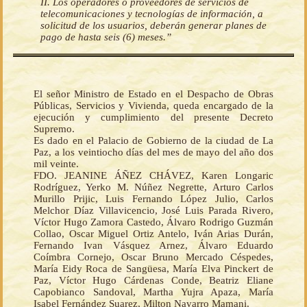
II. Los operadores o proveedores de servicios de
telecomunicaciones y tecnologías de información, a
solicitud de los usuarios, deberán generar planes de
pago de hasta seis (6) meses.”
El señor Ministro de Estado en el Despacho de Obras
Públicas, Servicios y Vivienda, queda encargado de la
ejecución y cumplimiento del presente Decreto
Supremo.
Es dado en el Palacio de Gobierno de la ciudad de La
Paz, a los veintiocho días del mes de mayo del año dos
mil veinte.
FDO. JEANINE ÁÑEZ CHÁVEZ, Karen Longaric
Rodríguez, Yerko M. Núñez Negrette, Arturo Carlos
Murillo Prijic, Luis Fernando López Julio, Carlos
Melchor Díaz Villavicencio, José Luis Parada Rivero,
Víctor Hugo Zamora Castedo, Álvaro Rodrigo Guzmán
Collao, Oscar Miguel Ortiz Antelo, Iván Arias Durán,
Fernando Ivan Vásquez Arnez, Álvaro Eduardo
Coímbra Cornejo, Oscar Bruno Mercado Céspedes,
María Eidy Roca de Sangüesa, María Elva Pinckert de
Paz, Víctor Hugo Cárdenas Conde, Beatriz Eliane
Capobianco Sandoval, Martha Yujra Apaza, María
Isabel Fernández Suarez, Milton Navarro Mamani.