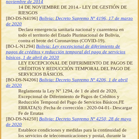
noviembre de 2014
14 DE NOVIEMBRE DE 2014.- LEY DE GESTIÓN DE
RIESGOS
[BO-DS-N4196]
Bolivia: Decreto Supremo Nº 4196, 17 de marzo
de 2020
Declara emergencia sanitaria nacional y cuarentena en
todo el territorio del Estado Plurinacional de Bolivia,
contra el brote del Coronavirus (COVID-19).
[BO-L-N1294]
Bolivia: Ley excepcional de diferimiento de
pagos de créditos y reducción temporal del pago de servicios
básicos, 1 de abril de 2020
LEY EXCEPCIONAL DE DIFERIMIENTO DE PAGOS DE
CRÉDITOS Y REDUCCIÓN TEMPORAL DEL PAGO DE
SERVICIOS BÁSICOS.
[BO-DS-N4206]
Bolivia: Decreto Supremo Nº 4206, 1 de abril
de 2020
Reglamenta la Ley N° 1294, de 1 de abril de 2020,
Excepcional de Diferimiento de Pagos de Créditos y
Reducción Temporal del Pago de Servicios Básicos.FE
ERRATA(S) :Fecha de corrección : 2020-04-01- Descargar
Fe de Erratas
[BO-DS-N4250]
Bolivia: Decreto Supremo Nº 4250, 28 de mayo
de 2020
Establece condiciones y medidas para la continuidad de
los servicios de telecomunicaciones y postal, durante la