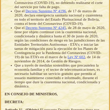
Coronavirus (COVID-19), no debiendo realizarse el corte
del servicio por falta de pago.
Que el
Decreto Supremo Nº 4196
, de 17 de marzo de
2020, declara emergencia sanitaria nacional y cuarentena
en todo el territorio del Estado Plurinacional de Bolivia,
contra el brote del Coronavirus (COVID-19).
Que el
Decreto Supremo Nº 4245
, de 28 de mayo de 2020,
tiene por objeto continuar con la cuarentena nacional,
condicionada y dinámica hasta el 30 de junio de 2020,
según las condiciones de riesgo en las jurisdicciones de las
Entidades Territoriales Autónomas - ETA’s; e iniciar las
tareas de mitigación para la ejecución de los Planes de
Contingencia por la Pandemia del Coronavirus (COVID-
19) de las ETA’s en el marco de la
Ley Nº 602
, de 14 de
noviembre de 2014, de Gestión de Riesgos.
Que a través de medidas sostenibles que precautelen la
economía familiar y el sector de telecomunicaciones, es
necesario habilitar un servicio gratuito que permita al
usuario mantenerse conectado e informado, durante el
tiempo que dure la cuarentena nacional, condicionada y
dinámica.
EN CONSEJO DE MINISTROS,
DECRETA:
Artículo 1°.- (Objeto)
El presente Decreto Supremo tiene por