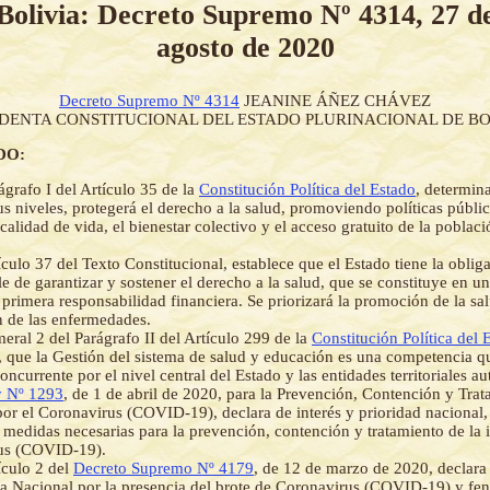
Bolivia: Decreto Supremo Nº 4314, 27 d
agosto de 2020
Decreto Supremo Nº 4314
JEANINE ÁÑEZ CHÁVEZ
IDENTA CONSTITUCIONAL DEL ESTADO PLURINACIONAL DE BO
DO:
ágrafo I del Artículo 35 de la
Constitución Política del Estado
, determin
us niveles, protegerá el derecho a la salud, promoviendo políticas públic
calidad de vida, el bienestar colectivo y el acceso gratuito de la poblaci
ículo 37 del Texto Constitucional, establece que el Estado tiene la oblig
le de garantizar y sostener el derecho a la salud, que se constituye en u
primera responsabilidad financiera. Se priorizará la promoción de la sal
 de las enfermedades.
eral 2 del Parágrafo II del Artículo 299 de la
Constitución Política del 
s, que la Gestión del sistema de salud y educación es una competencia q
oncurrente por el nivel central del Estado y las entidades territoriales a
 Nº 1293
, de 1 de abril de 2020, para la Prevención, Contención y Trat
por el Coronavirus (COVID-19), declara de interés y prioridad nacional, 
 medidas necesarias para la prevención, contención y tratamiento de la 
us (COVID-19).
ículo 2 del
Decreto Supremo Nº 4179
, de 12 de marzo de 2020, declara 
a Nacional por la presencia del brote de Coronavirus (COVID-19) y f