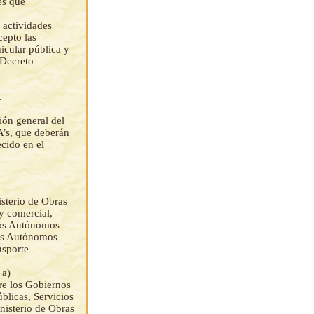
es que
 actividades
cepto las
icular pública y
 Decreto
.
ión general del
TA’s, que deberán
ecido en el
isterio de Obras
 y comercial,
rnos Autónomos
nos Autónomos
nsporte
 a)
re los Gobiernos
blicas, Servicios
inisterio de Obras