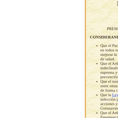
PRES
CONSIDERAN
Que el Par
en todos s
mejorar la 
de salud.
Que el Art
indeclinab
suprema y 
prevención
Que el num
entre otra
de forma c
Que la
Ley
infección 
acciones y
Coronavir
Que el Art
Emergenci