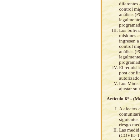
diferentes
control mi
análisis (
legalmente
programada
Los bolivi
misiones e
ingresen a 
control mi
análisis (
legalmente
programada
El requisit
post confi
autorizado
Los Minist
ajustar su
Artículo 6°.- (M
A efectos 
comunitari
siguientes
riesgo med
Las medida
(COVID-19