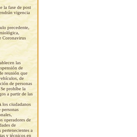
 la fase de post
tendrán vigencia
culo precedente,
miológica,
de Coronavirus
ablecen las
Suspensión de
 de reunión que
vehículos, de
ación de personas
 Se prohíbe la
os a partir de las
 A los ciudadanos
de personas
onales,
los operadores de
idades de
s pertenecientes a
tas y técnicos en