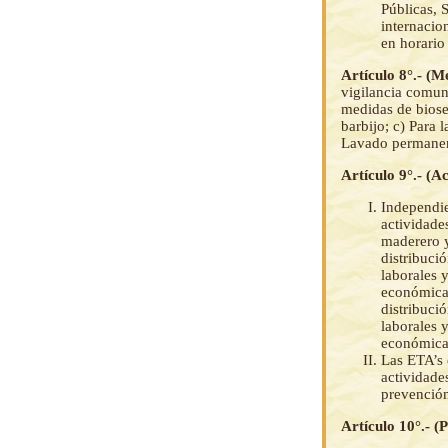
Públicas, S
internacio
en horario
Artículo 8°.- (
vigilancia comun
medidas de biose
barbijo; c) Para 
Lavado permanen
Artículo 9°.- (A
Independie
actividade
maderero y
distribuci
laborales 
económicas
distribuci
laborales 
económicas
Las ETA’s 
actividade
prevenció
Artículo 10°.- (