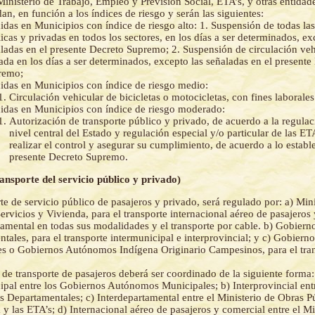
Ministerio de Trabajo, Empleo y Previsión Social, ETA’s, y otras entidad
an, en función a los índices de riesgo y serán las siguientes:
das en Municipios con índice de riesgo alto: 1. Suspensión de todas las
icas y privadas en todos los sectores, en los días a ser determinados, ex
ladas en el presente Decreto Supremo; 2. Suspensión de circulación veh
ada en los días a ser determinados, excepto las señaladas en el presente
remo;
das en Municipios con índice de riesgo medio:
Circulación vehicular de bicicletas o motocicletas, con fines laborales
das en Municipios con índice de riesgo moderado:
Autorización de transporte público y privado, de acuerdo a la regulac
nivel central del Estado y regulación especial y/o particular de las E
realizar el control y asegurar su cumplimiento, de acuerdo a lo establ
presente Decreto Supremo.
ransporte del servicio público y privado)
rte de servicio público de pasajeros y privado, será regulado por: a) Min
Servicios y Vivienda, para el transporte internacional aéreo de pasajeros
tamental en todas sus modalidades y el transporte por cable. b) Gobie
tales, para el transporte intermunicipal e interprovincial; y c) Gobier
s o Gobiernos Autónomos Indígena Originario Campesinos, para el tra
o de transporte de pasajeros deberá ser coordinado de la siguiente forma:
ipal entre los Gobiernos Autónomos Municipales; b) Interprovincial ent
Departamentales; c) Interdepartamental entre el Ministerio de Obras Pú
 y las ETA’s; d) Internacional aéreo de pasajeros y comercial entre el M