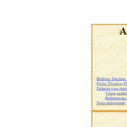
Bolivia: Decret
Ficha Técnica (
Enlaces con otr
Véase tamb
Referencias
Nota importante