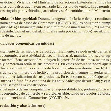
ervicios y Vivienda y el Ministerio de Relaciones Exteriores; a fin de hab
nales con países que hayan realizado la apertura de vuelos. ILos permiso
 restringido para vehículos particulares, serán emitidos por el Ministeri
Medidas de bioseguridad)
Durante la vigencia de la fase de post confina
itaria activa de casos de Coronavirus (COVID-19), es obligatorio cumpli
guridad: a) Distanciamiento físico mínimo de uno y medio (1½) metros
la desinfección el uso del alcohol al setenta por ciento (70%) y/o alcohol
te de manos.
ctividades económicas permitidas)
ntemente de las medidas de post confinamiento, se podrán ejercer las s
s económicas: a) Actividad del sector industrial, manufactura, sector ag
 forestal. Estas actividades incluyen la provisión de insumos, materias 
ón y comercialización de sus productos. En estos sectores se podrá ajusta
y turnos en función a cada una de las actividades que desarrollan; b) Ac
 del sector minero que incluyen la provisión de insumos, materias prim
ón y comercialización de sus productos. En este sector se podrá ajustar l
y turnos en función a cada una de las actividades que desarrollan; y c) A
 del sector de la construcción.
en el marco de sus competencias y responsabilidades, podrán autorizar el
s económicas de comercio y servicio, estableciendo protocolos de biose
n y contención del Coronavirus (COVID-19).
Producción y abastecimiento)