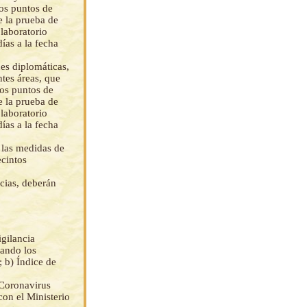
los puntos de
e la prueba de
laboratorio
ías a la fecha
nes diplomáticas,
ntes áreas, que
 los puntos de
e la prueba de
laboratorio
ías a la fecha
e las medidas de
ecintos
cias, deberán
gilancia
rando los
; b) Índice de
 Coronavirus
on el Ministerio