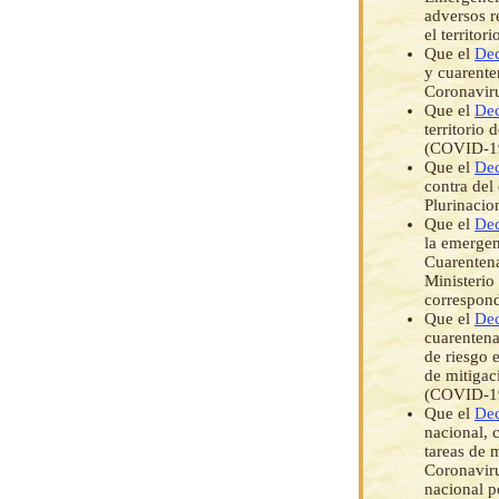
adversos r
el territor
Que el
Dec
y cuarenten
Coronavir
Que el
Dec
territorio
(COVID-1
Que el
Dec
contra del
Plurinacio
Que el
Dec
la emergen
Cuarentena
Ministerio
correspond
Que el
Dec
cuarentena
de riesgo e
de mitigac
(COVID-19)
Que el
Dec
nacional, 
tareas de 
Coronaviru
nacional p