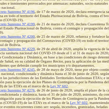
eales e inminentes provocados por amenazas: naturales, socio-naturales 
io nacional.
reto Supremo Nº 4196
, de 17 de marzo de 2020, declara emergencia sa
a en todo el territorio del Estado Plurinacional de Bolivia, contra el bro
us (COVID-19).
reto Supremo Nº 4199
, de 21 de marzo de 2020, declara Cuarentena To
 del Estado Plurinacional de Bolivia, contra el contagio y propagación de
9).
reto Supremo Nº 4200
, de 25 de marzo de 2020, refuerza y fortalece l
 contagio y propagación del Coronavirus (COVID-19) en todo el territor
nal de Bolivia.
reto Supremo Nº 4229
, de 29 de abril de 2020, amplia la vigencia de l
cia sanitaria nacional del COVID-19 desde el 1 al 31 de mayo de 2020; 
 Condicionada y Dinámica, en base a las condiciones de riesgo determi
 de Salud, en su calidad de Órgano Rector, para la aplicación de las med
ientes que deberán cumplir los municipios y/o departamentos.
reto Supremo Nº 4245
, de 28 de mayo de 2020, tiene por objeto contin
 nacional, condicionada y dinámica hasta el 30 de junio de 2020, según
n las jurisdicciones de las Entidades Territoriales Autónomas ETA’s; e ini
ión para la ejecución de los Planes de Contingencia por la Pandemia de
 de las ETA’s en el marco de la
Ley Nº 602
.
reto Supremo Nº 4276
, de 26 de junio de 2020, amplía el plazo de la 
condicionada y dinámica, hasta el 31 de julio de 2020, asimismo, da con
mitigación para la ejecución de los Planes de Contingencia por la Pande
s (COVID-19) de las ETA’s en el marco de la
Ley Nº 602
, manteniendo
or eventos recurrentes como ser: sequía, incendios, granizadas, heladas