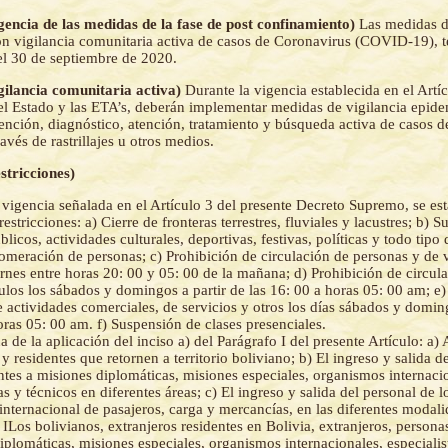
igencia de las medidas de la fase de post confinamiento)
Las medidas de
n vigilancia comunitaria activa de casos de Coronavirus (COVID-19), 
 el 30 de septiembre de 2020.
igilancia comunitaria activa)
Durante la vigencia establecida en el Artí
 del Estado y las ETA’s, deberán implementar medidas de vigilancia epide
ención, diagnóstico, atención, tratamiento y búsqueda activa de casos 
vés de rastrillajes u otros medios.
stricciones)
 vigencia señalada en el Artículo 3 del presente Decreto Supremo, se est
restricciones: a) Cierre de fronteras terrestres, fluviales y lacustres; b) 
licos, actividades culturales, deportivas, festivas, políticas y todo tipo
omeración de personas; c) Prohibición de circulación de personas y de 
ernes entre horas 20: 00 y 05: 00 de la mañana; d) Prohibición de circul
ulos los sábados y domingos a partir de las 16: 00 a horas 05: 00 am; e)
e actividades comerciales, de servicios y otros los días sábados y doming
oras 05: 00 am. f) Suspensión de clases presenciales.
a de la aplicación del inciso a) del Parágrafo I del presente Artículo: a)
y residentes que retornen a territorio boliviano; b) El ingreso y salida 
ntes a misiones diplomáticas, misiones especiales, organismos internaci
as y técnicos en diferentes áreas; c) El ingreso y salida del personal de 
 internacional de pasajeros, carga y mercancías, en las diferentes modal
. ILos bolivianos, extranjeros residentes en Bolivia, extranjeros, persona
iplomáticas, misiones especiales, organismos internacionales, especialis