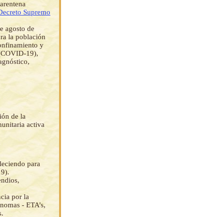
uarentena
Decreto Supremo
de agosto de
ra la población
confinamiento y
s (COVID-19),
agnóstico,
ión de la
unitaria activa
bleciendo para
9).
endios,
cia por la
ónomas - ETA’s,
s.