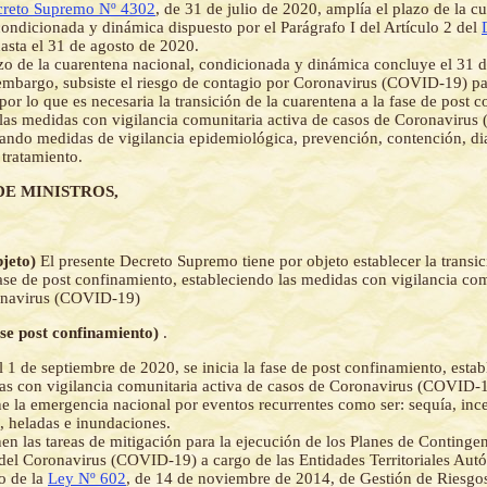
reto Supremo Nº 4302
, de 31 de julio de 2020, amplía el plazo de la c
condicionada y dinámica dispuesto por el Parágrafo I del Artículo 2 del
hasta el 31 de agosto de 2020.
zo de la cuarentena nacional, condicionada y dinámica concluye el 31 
embargo, subsiste el riesgo de contagio por Coronavirus (COVID-19) pa
 por lo que es necesaria la transición de la cuarentena a la fase de post 
 las medidas con vigilancia comunitaria activa de casos de Coronaviru
ndo medidas de vigilancia epidemiológica, prevención, contención, di
 tratamiento.
DE MINISTROS,
bjeto)
El presente Decreto Supremo tiene por objeto establecer la transic
ase de post confinamiento, estableciendo las medidas con vigilancia com
onavirus (COVID-19)
ase post confinamiento)
.
el 1 de septiembre de 2020, se inicia la fase de post confinamiento, esta
as con vigilancia comunitaria activa de casos de Coronavirus (COVID-1
e la emergencia nacional por eventos recurrentes como ser: sequía, inc
, heladas e inundaciones.
en las tareas de mitigación para la ejecución de los Planes de Contingen
el Coronavirus (COVID-19) a cargo de las Entidades Territoriales Aut
o de la
Ley Nº 602
, de 14 de noviembre de 2014, de Gestión de Riesgo