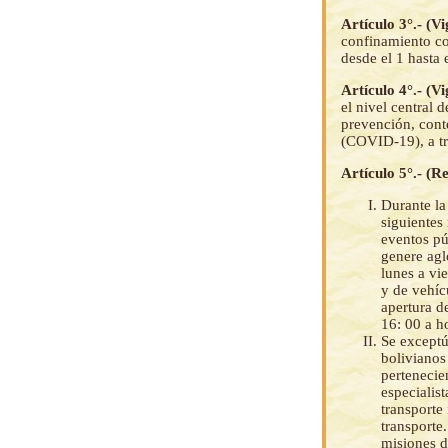
Artículo 3°.- (V
confinamiento co
desde el 1 hasta
Artículo 4°.- (V
el nivel central
prevención, cont
(COVID-19), a tra
Artículo 5°.- (Re
Durante la
siguientes 
eventos púb
genere agl
lunes a vi
y de vehíc
apertura d
16: 00 a h
Se exceptú
bolivianos 
pertenecie
especialist
transporte
transporte
misiones d