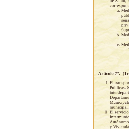
de Salud, 
correspond
Medi
públ
seña
priv
Sup
Medi
Medi
Artículo 7°.- (T
El transpo
Públicas, 
interdepar
Departamen
Municipale
municipal.
El servici
Intermunic
Autónomos 
y Vivienda