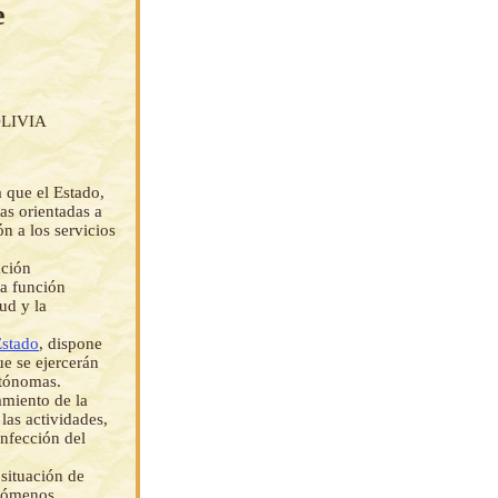
e
LIVIA
a que el Estado,
as orientadas a
ón a los servicios
ación
na función
ud y la
Estado
, dispone
ue se ejercerán
utónomas.
amiento de la
las actividades,
infección del
situación de
enómenos