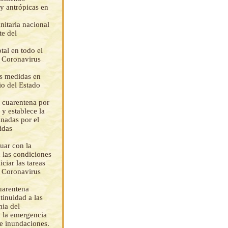
y antrópicas en
nitaria nacional
te del
tal en todo el
l Coronavirus
as medidas en
io del Estado
a cuarentena por
y establece la
nadas por el
idas
uar con la
 las condiciones
ciar las tareas
l Coronavirus
cuarentena
tinuidad a las
mia del
 la emergencia
 e inundaciones.