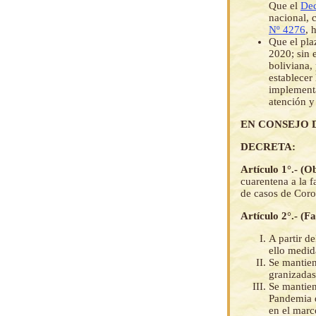
Que el
Dec
nacional, 
Nº 4276
, 
Que el pla
2020; sin 
boliviana,
establecer
implementa
atención y
EN CONSEJO 
DECRETA:
Artículo 1°.- (O
cuarentena a la f
de casos de Cor
Artículo 2°.- (F
A partir d
ello medid
Se mantien
granizadas
Se mantien
Pandemia d
en el marc