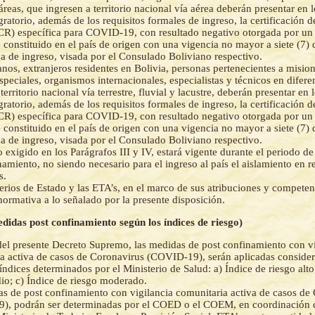
 áreas, que ingresen a territorio nacional vía aérea deberán presentar en 
gratorio, además de los requisitos formales de ingreso, la certificación d
PCR) específica para COVID-19, con resultado negativo otorgada por un 
 constituido en el país de origen con una vigencia no mayor a siete (7) d
 de ingreso, visada por el Consulado Boliviano respectivo.
anos, extranjeros residentes en Bolivia, personas pertenecientes a misio
speciales, organismos internacionales, especialistas y técnicos en difere
territorio nacional vía terrestre, fluvial y lacustre, deberán presentar en
gratorio, además de los requisitos formales de ingreso, la certificación d
PCR) específica para COVID-19, con resultado negativo otorgada por un 
 constituido en el país de origen con una vigencia no mayor a siete (7) d
 de ingreso, visada por el Consulado Boliviano respectivo.
o exigido en los Parágrafos III y IV, estará vigente durante el periodo d
namiento, no siendo necesario para el ingreso al país el aislamiento en r
s.
erios de Estado y las ETA’s, en el marco de sus atribuciones y competen
 normativa a lo señalado por la presente disposición.
edidas post confinamiento según los índices de riesgo)
del presente Decreto Supremo, las medidas de post confinamiento con vi
a activa de casos de Coronavirus (COVID-19), serán aplicadas conside
 índices determinados por el Ministerio de Salud: a) Índice de riesgo alto
io; c) Índice de riesgo moderado.
s de post confinamiento con vigilancia comunitaria activa de casos de
), podrán ser determinadas por el COED o el COEM, en coordinación c