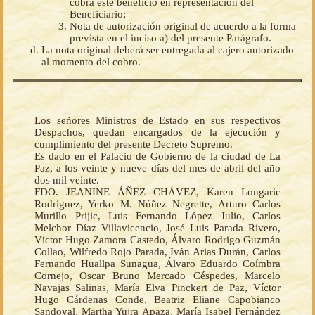
cobra este beneficio en representación del
Beneficiario;
Nota de autorización original de acuerdo a la forma
prevista en el inciso a) del presente Parágrafo.
La nota original deberá ser entregada al cajero autorizado
al momento del cobro.
Los señores Ministros de Estado en sus respectivos
Despachos, quedan encargados de la ejecución y
cumplimiento del presente Decreto Supremo.
Es dado en el Palacio de Gobierno de la ciudad de La
Paz, a los veinte y nueve días del mes de abril del año
dos mil veinte.
FDO. JEANINE ÁÑEZ CHÁVEZ, Karen Longaric
Rodríguez, Yerko M. Núñez Negrette, Arturo Carlos
Murillo Prijic, Luis Fernando López Julio, Carlos
Melchor Díaz Villavicencio, José Luis Parada Rivero,
Víctor Hugo Zamora Castedo, Álvaro Rodrigo Guzmán
Collao, Wilfredo Rojo Parada, Iván Arias Durán, Carlos
Fernando Huallpa Sunagua, Álvaro Eduardo Coímbra
Cornejo, Oscar Bruno Mercado Céspedes, Marcelo
Navajas Salinas, María Elva Pinckert de Paz, Víctor
Hugo Cárdenas Conde, Beatriz Eliane Capobianco
Sandoval, Martha Yujra Apaza, María Isabel Fernández