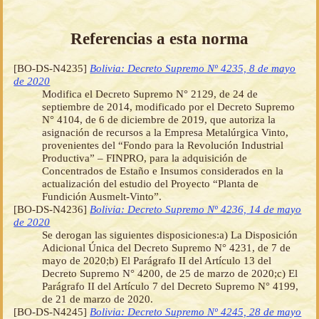
Referencias a esta norma
[BO-DS-N4235]
Bolivia: Decreto Supremo Nº 4235, 8 de mayo
de 2020
Modifica el Decreto Supremo N° 2129, de 24 de
septiembre de 2014, modificado por el Decreto Supremo
N° 4104, de 6 de diciembre de 2019, que autoriza la
asignación de recursos a la Empresa Metalúrgica Vinto,
provenientes del “Fondo para la Revolución Industrial
Productiva” – FINPRO, para la adquisición de
Concentrados de Estaño e Insumos considerados en la
actualización del estudio del Proyecto “Planta de
Fundición Ausmelt-Vinto”.
[BO-DS-N4236]
Bolivia: Decreto Supremo Nº 4236, 14 de mayo
de 2020
Se derogan las siguientes disposiciones:a) La Disposición
Adicional Única del Decreto Supremo N° 4231, de 7 de
mayo de 2020;b) El Parágrafo II del Artículo 13 del
Decreto Supremo N° 4200, de 25 de marzo de 2020;c) El
Parágrafo II del Artículo 7 del Decreto Supremo N° 4199,
de 21 de marzo de 2020.
[BO-DS-N4245]
Bolivia: Decreto Supremo Nº 4245, 28 de mayo