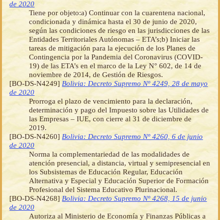
de 2020
Tiene por objeto:a) Continuar con la cuarentena nacional,
condicionada y dinámica hasta el 30 de junio de 2020,
según las condiciones de riesgo en las jurisdicciones de las
Entidades Territoriales Autónomas – ETA’s;b) Iniciar las
tareas de mitigación para la ejecución de los Planes de
Contingencia por la Pandemia del Coronavirus (COVID-
19) de las ETA’s en el marco de la Ley N° 602, de 14 de
noviembre de 2014, de Gestión de Riesgos.
[BO-DS-N4249]
Bolivia: Decreto Supremo Nº 4249, 28 de mayo
de 2020
Prorroga el plazo de vencimiento para la declaración,
determinación y pago del Impuesto sobre las Utilidades de
las Empresas – IUE, con cierre al 31 de diciembre de
2019.
[BO-DS-N4260]
Bolivia: Decreto Supremo Nº 4260, 6 de junio
de 2020
Norma la complementariedad de las modalidades de
atención presencial, a distancia, virtual y semipresencial en
los Subsistemas de Educación Regular, Educación
Alternativa y Especial y Educación Superior de Formación
Profesional del Sistema Educativo Plurinacional.
[BO-DS-N4268]
Bolivia: Decreto Supremo Nº 4268, 15 de junio
de 2020
Autoriza al Ministerio de Economía y Finanzas Públicas a