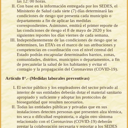
las 12: 00 horas.
Con base en la información entregada por los SEDES, el
Ministerio de Salud cada siete (7) días determinará las
condiciones de riesgo que presenta cada municipio o
departamento a fin de aplicar las medidas
correspondientes. Asimismo, emitirá el primer reporte de
las condiciones de riesgo el 8 de mayo de 2020 y los
siguientes reportes los días viernes de cada semana.
Independientemente de las condiciones de riesgo que se
determinen, las ETA’s en el marco de sus atribuciones y
competencias en coordinación con el nivel central del
Estado podrán encapsular determinados barrios, zonas,
comunidades, distritos, municipios o departamentos, a fin
de precautelar la salud de los habitantes y evitar el
contagio y la propagación del Coronavirus (COVID-19).
Artículo 8°.- (Medidas laborales preventivas)
El sector público y los empleadores del sector privado al
interior de sus entidades deberán dotar el material sanitario
apropiado y suficiente y adoptar los protocolos de
bioseguridad que resulten necesarios.
Todas las entidades públicas y privadas que en sus
instalaciones detecten personas que presenten alza térmica,
tos seca o dificultad respiratoria, o algún otro síntoma
relacionado con el Coronavirus (COVID-19) deberán
prestar la colaboración necesaria y reportar a los SEDES