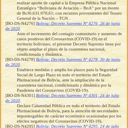
realizar aporte de capital a la Empresa Pública Nacional
Estratégica “Boliviana de Aviación – BoA” por un monto
de Bs30.631.970,61; con recursos provenientes del Tesoro
General de la Nación – TGN .
[BO-DS-N4276]
Bolivia: Decreto Supremo Nº 4276, 26 de junio
de 2020
Ante el incremento del contagio comunitario y aumento de
casos positivos del Coronavirus (COVID-19) en el
territorio boliviano, el presente Decreto Supremo tiene por
objeto ampliar el plazo de la cuarentena nacional,
condicionada y dinámica.
[BO-DS-N4278]
Bolivia: Decreto Supremo Nº 4278, 30 de junio
de 2020
Establece medidas y amplia los plazos para la Seguridad
Social de Largo Plazo en todo el territorio del Estado
Plurinacional de Bolivia, ante la ampliación de la
cuarentena nacional, condicionada y dinámica por la
Pandemia del Coronavirus (COVID-19).
[BO-DS-N4301]
Bolivia: Decreto Supremo Nº 4301, 24 de julio
de 2020
Declara Calamidad Pública en todo el territorio del Estado
Plurinacional de Bolivia, para la atención de necesidades
impostergables de carácter económico ocasionadas por los
efectos negativos del Coronavirus (COVID-19).
[BO-DS-N4295]
Bolivia: Decreto Supremo Nº 4295, 24 de julio