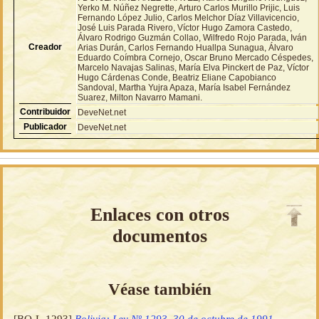
Yerko M. Núñez Negrette, Arturo Carlos Murillo Prijic, Luis
Fernando López Julio, Carlos Melchor Díaz Villavicencio,
José Luis Parada Rivero, Víctor Hugo Zamora Castedo,
Álvaro Rodrigo Guzmán Collao, Wilfredo Rojo Parada, Iván
Creador
Arias Durán, Carlos Fernando Huallpa Sunagua, Álvaro
Eduardo Coímbra Cornejo, Oscar Bruno Mercado Céspedes,
Marcelo Navajas Salinas, María Elva Pinckert de Paz, Víctor
Hugo Cárdenas Conde, Beatriz Eliane Capobianco
Sandoval, Martha Yujra Apaza, María Isabel Fernández
Suarez, Milton Navarro Mamani.
Contribuidor
DeveNet.net
Publicador
DeveNet.net
Enlaces con otros
documentos
Véase también
[BO-L-1293]
Bolivia: Ley Nº 1293, 30 de octubre de 1991