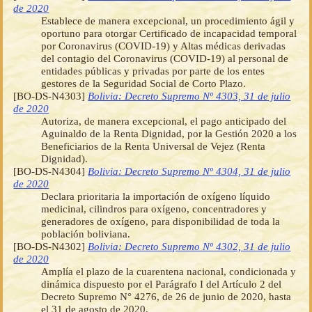
de 2020
Establece de manera excepcional, un procedimiento ágil y
oportuno para otorgar Certificado de incapacidad temporal
por Coronavirus (COVID-19) y Altas médicas derivadas
del contagio del Coronavirus (COVID-19) al personal de
entidades públicas y privadas por parte de los entes
gestores de la Seguridad Social de Corto Plazo.
[BO-DS-N4303]
Bolivia: Decreto Supremo Nº 4303, 31 de julio
de 2020
Autoriza, de manera excepcional, el pago anticipado del
Aguinaldo de la Renta Dignidad, por la Gestión 2020 a los
Beneficiarios de la Renta Universal de Vejez (Renta
Dignidad).
[BO-DS-N4304]
Bolivia: Decreto Supremo Nº 4304, 31 de julio
de 2020
Declara prioritaria la importación de oxígeno líquido
medicinal, cilindros para oxígeno, concentradores y
generadores de oxígeno, para disponibilidad de toda la
población boliviana.
[BO-DS-N4302]
Bolivia: Decreto Supremo Nº 4302, 31 de julio
de 2020
Amplía el plazo de la cuarentena nacional, condicionada y
dinámica dispuesto por el Parágrafo I del Artículo 2 del
Decreto Supremo N° 4276, de 26 de junio de 2020, hasta
el 31 de agosto de 2020.