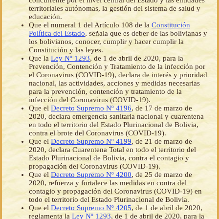
concurrente por el nivel central del Estado y las entidades
territoriales autónomas, la gestión del sistema de salud y
educación.
Que el numeral 1 del Artículo 108 de la
Constitución
Política del Estado
, señala que es deber de las bolivianas y
los bolivianos, conocer, cumplir y hacer cumplir la
Constitución y las leyes.
Que la
Ley Nº 1293
, de 1 de abril de 2020, para la
Prevención, Contención y Tratamiento de la infección por
el Coronavirus (COVID-19), declara de interés y prioridad
nacional, las actividades, acciones y medidas necesarias
para la prevención, contención y tratamiento de la
infección del Coronavirus (COVID-19).
Que el
Decreto Supremo Nº 4196
, de 17 de marzo de
2020, declara emergencia sanitaria nacional y cuarentena
en todo el territorio del Estado Plurinacional de Bolivia,
contra el brote del Coronavirus (COVID-19).
Que el
Decreto Supremo Nº 4199
, de 21 de marzo de
2020, declara Cuarentena Total en todo el territorio del
Estado Plurinacional de Bolivia, contra el contagio y
propagación del Coronavirus (COVID-19).
Que el
Decreto Supremo Nº 4200
, de 25 de marzo de
2020, refuerza y fortalece las medidas en contra del
contagio y propagación del Coronavirus (COVID-19) en
todo el territorio del Estado Plurinacional de Bolivia.
Que el
Decreto Supremo Nº 4205
, de 1 de abril de 2020,
reglamenta la
Ley Nº 1293
, de 1 de abril de 2020, para la