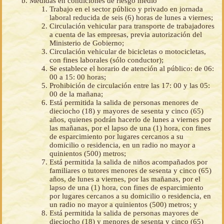
Medidas en condiciones de riesgo medio
Trabajo en el sector público y privado en jornada
laboral reducida de seis (6) horas de lunes a viernes;
Circulación vehicular para transporte de trabajadores
a cuenta de las empresas, previa autorización del
Ministerio de Gobierno;
Circulación vehicular de bicicletas o motocicletas,
con fines laborales (sólo conductor);
Se establece el horario de atención al público: de 06:
00 a 15: 00 horas;
Prohibición de circulación entre las 17: 00 y las 05:
00 de la mañana;
Está permitida la salida de personas menores de
dieciocho (18) y mayores de sesenta y cinco (65)
años, quienes podrán hacerlo de lunes a viernes por
las mañanas, por el lapso de una (1) hora, con fines
de esparcimiento por lugares cercanos a su
domicilio o residencia, en un radio no mayor a
quinientos (500) metros;
Está permitida la salida de niños acompañados por
familiares o tutores menores de sesenta y cinco (65)
años, de lunes a viernes, por las mañanas, por el
lapso de una (1) hora, con fines de esparcimiento
por lugares cercanos a su domicilio o residencia, en
un radio no mayor a quinientos (500) metros; y
Está permitida la salida de personas mayores de
dieciocho (18) y menores de sesenta y cinco (65)