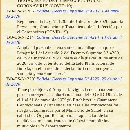
TRATAMIENTO DE LA INFECCIÓN POR EL
CORONAVIRUS (COVID-19).
[BO-DS-N4205]
Bolivia: Decreto Supremo Nº 4205, 1 de abril
de 2020
Reglamenta la Ley N° 1293, de 1 de abril de 2020, para la
Prevención, Contención y Tratamiento de la Infección por
el Coronavirus (COVID-19).
[BO-DS-N4214]
Bolivia: Decreto Supremo Nº 4214, 14 de abril
de 2020
Amplía el plazo de la cuarentena total dispuesto por el
Parágrafo I del Artículo 2 del Decreto Supremo N° 4200,
de 25 de marzo de 2020, hasta el día jueves 30 de abril de
2020, en todo el territorio del Estado Plurinacional de
Bolivia, en el marco de la declaratoria de emergencia
sanitaria y cuarentena total.
[BO-DS-N4229]
Bolivia: Decreto Supremo Nº 4229, 29 de abril
de 2020
Tiene por objeto:a) Ampliar la vigencia de la cuarentena
por la emergencia sanitaria nacional del COVID-19 desde
el 1 al 31 de mayo de 2020;b) Establecer la Cuarentena
Condicionada y Dinámica, en base a las condiciones de
riesgo determinadas por el Ministerio de Salud, en su
calidad de Órgano Rector, para la aplicación de las
medidas correspondientes que deberán cumplir los
municipios y/o departamentos