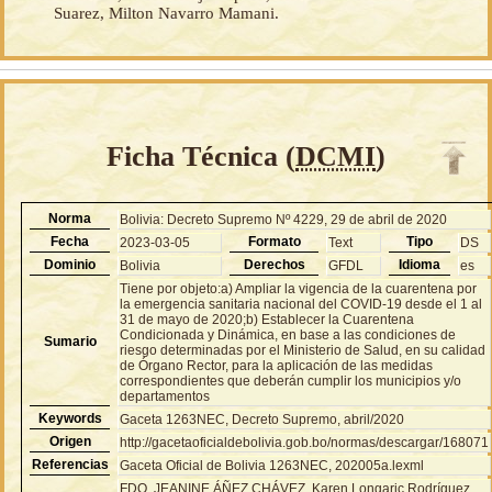
Suarez, Milton Navarro Mamani.
Ficha Técnica (
DCMI
)
Norma
Bolivia: Decreto Supremo Nº 4229, 29 de abril de 2020
Fecha
Formato
Tipo
2023-03-05
Text
DS
Dominio
Derechos
Idioma
Bolivia
GFDL
es
Tiene por objeto:a) Ampliar la vigencia de la cuarentena por
la emergencia sanitaria nacional del COVID-19 desde el 1 al
31 de mayo de 2020;b) Establecer la Cuarentena
Condicionada y Dinámica, en base a las condiciones de
Sumario
riesgo determinadas por el Ministerio de Salud, en su calidad
de Órgano Rector, para la aplicación de las medidas
correspondientes que deberán cumplir los municipios y/o
departamentos
Keywords
Gaceta 1263NEC, Decreto Supremo, abril/2020
Origen
http://gacetaoficialdebolivia.gob.bo/normas/descargar/168071
Referencias
Gaceta Oficial de Bolivia 1263NEC, 202005a.lexml
FDO. JEANINE ÁÑEZ CHÁVEZ, Karen Longaric Rodríguez,