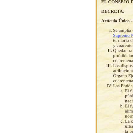
EL CONSEJO D
DECRETA:
Artículo Único.-
Se amplía 
Supremo 
territorio 
y cuarenten
Quedan rat
prohibicio
cuarentena 
Las dispos
atribucion
Órgano Eje
cuarentena 
Las Entida
El f
públ
naci
El f
alim
norm
La c
urba
la p