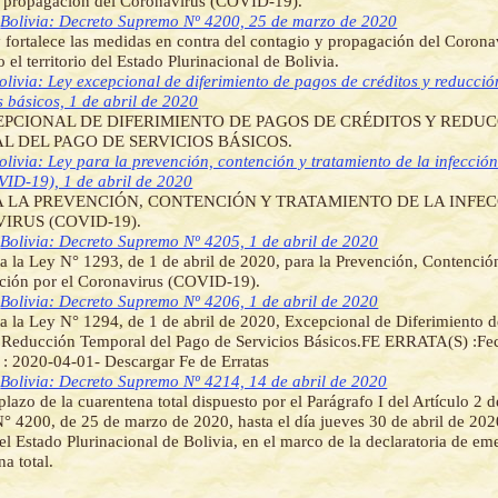
y propagación del Coronavirus (COVID-19).
]
Bolivia: Decreto Supremo Nº 4200, 25 de marzo de 2020
 fortalece las medidas en contra del contagio y propagación del Coro
 el territorio del Estado Plurinacional de Bolivia.
olivia: Ley excepcional de diferimiento de pagos de créditos y reducció
s básicos, 1 de abril de 2020
EPCIONAL DE DIFERIMIENTO DE PAGOS DE CRÉDITOS Y REDU
L DEL PAGO DE SERVICIOS BÁSICOS.
olivia: Ley para la prevención, contención y tratamiento de la infección
VID-19), 1 de abril de 2020
A LA PREVENCIÓN, CONTENCIÓN Y TRATAMIENTO DE LA INFEC
IRUS (COVID-19).
]
Bolivia: Decreto Supremo Nº 4205, 1 de abril de 2020
 la Ley N° 1293, de 1 de abril de 2020, para la Prevención, Contenció
cción por el Coronavirus (COVID-19).
]
Bolivia: Decreto Supremo Nº 4206, 1 de abril de 2020
 la Ley N° 1294, de 1 de abril de 2020, Excepcional de Diferimiento 
y Reducción Temporal del Pago de Servicios Básicos.FE ERRATA(S) :Fe
 : 2020-04-01- Descargar Fe de Erratas
]
Bolivia: Decreto Supremo Nº 4214, 14 de abril de 2020
plazo de la cuarentena total dispuesto por el Parágrafo I del Artículo 2 
 4200, de 25 de marzo de 2020, hasta el día jueves 30 de abril de 2020
 del Estado Plurinacional de Bolivia, en el marco de la declaratoria de em
a total.