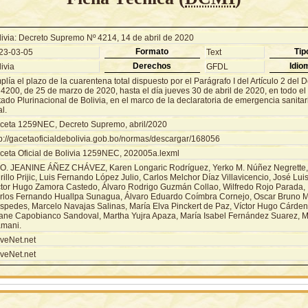
livia: Decreto Supremo Nº 4214, 14 de abril de 2020
Formato
Tip
23-03-05
Text
Derechos
Idio
ivia
GFDL
lía el plazo de la cuarentena total dispuesto por el Parágrafo I del Artículo 2 del
4200, de 25 de marzo de 2020, hasta el día jueves 30 de abril de 2020, en todo el t
ado Plurinacional de Bolivia, en el marco de la declaratoria de emergencia sanita
al.
ceta 1259NEC, Decreto Supremo, abril/2020
tp://gacetaoficialdebolivia.gob.bo/normas/descargar/168056
ceta Oficial de Bolivia 1259NEC, 202005a.lexml
O. JEANINE ÁÑEZ CHÁVEZ, Karen Longaric Rodríguez, Yerko M. Núñez Negrette, 
illo Prijic, Luis Fernando López Julio, Carlos Melchor Díaz Villavicencio, José Lui
ctor Hugo Zamora Castedo, Álvaro Rodrigo Guzmán Collao, Wilfredo Rojo Parada, I
rlos Fernando Huallpa Sunagua, Álvaro Eduardo Coímbra Cornejo, Oscar Bruno 
spedes, Marcelo Navajas Salinas, María Elva Pinckert de Paz, Víctor Hugo Cárden
iane Capobianco Sandoval, Martha Yujra Apaza, María Isabel Fernández Suarez, M
mani.
veNet.net
veNet.net