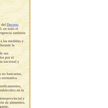
2 del
Decreto
0, en todo el
ergencia sanitaria
 a las medidas y
durante la
de sus
os por el
ia nacional y
s no bancarias,
la normativa
 medicamentos,
tablecidos en la
interprovincial y
ión de alimentos,
giene,