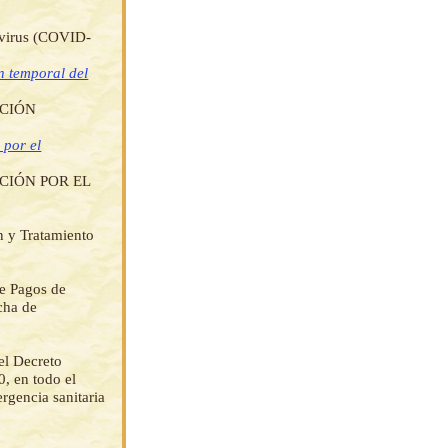
navirus (COVID-
n temporal del
CCIÓN
 por el
CIÓN POR EL
n y Tratamiento
de Pagos de
cha de
del Decreto
, en todo el
ergencia sanitaria