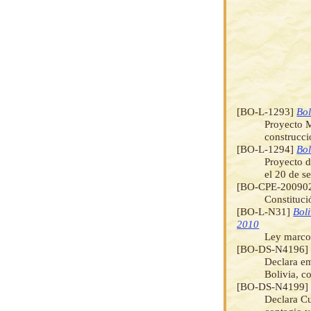
[BO-L-1293]
Bol
Proyecto M
construcc
[BO-L-1294]
Bol
Proyecto d
el 20 de s
[BO-CPE-20090
Constituci
[BO-L-N31]
Bol
2010
Ley marco
[BO-DS-N4196
Declara em
Bolivia, c
[BO-DS-N4199
Declara Cu