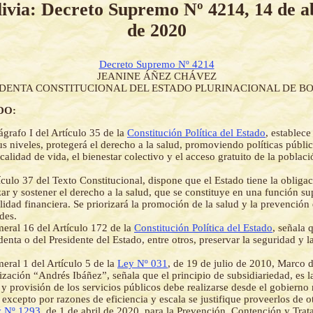
ivia: Decreto Supremo Nº 4214, 14 de a
de 2020
Decreto Supremo Nº 4214
JEANINE ÁÑEZ CHÁVEZ
IDENTA CONSTITUCIONAL DEL ESTADO PLURINACIONAL DE BO
DO:
ágrafo I del Artículo 35 de la
Constitución Política del Estado
, establece
us niveles, protegerá el derecho a la salud, promoviendo políticas públic
calidad de vida, el bienestar colectivo y el acceso gratuito de la poblaci
ículo 37 del Texto Constitucional, dispone que el Estado tiene la obliga
zar y sostener el derecho a la salud, que se constituye en una función s
lidad financiera. Se priorizará la promoción de la salud y la prevención 
des.
eral 16 del Artículo 172 de la
Constitución Política del Estado
, señala 
denta o del Presidente del Estado, entre otros, preservar la seguridad y l
eral 1 del Artículo 5 de la
Ley Nº 031
, de 19 de julio de 2010, Marco
ización “Andrés Ibáñez”, señala que el principio de subsidiariedad, es 
 y provisión de los servicios públicos debe realizarse desde el gobierno
 excepto por razones de eficiencia y escala se justifique proveerlos de o
 Nº 1293
, de 1 de abril de 2020, para la Prevención, Contención y Trat