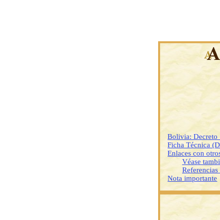
Bolivia: Decreto
Ficha Técnica (
Enlaces con otr
Véase tamb
Referencias
Nota importante