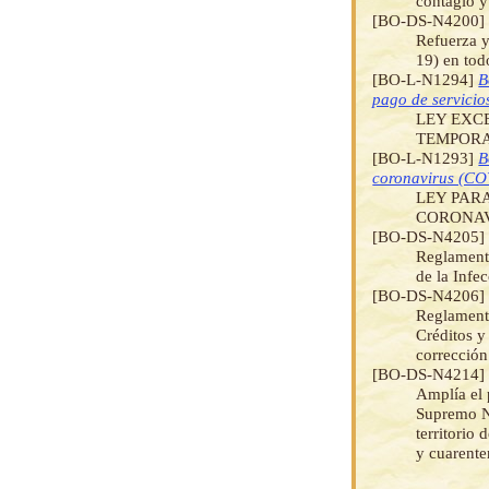
contagio 
[BO-DS-N4200
Refuerza y
19) en todo
[BO-L-N1294]
B
pago de servicio
LEY EXC
TEMPORA
[BO-L-N1293]
B
coronavirus (CO
LEY PAR
CORONAV
[BO-DS-N4205
Reglamenta
de la Infe
[BO-DS-N4206
Reglamenta
Créditos 
corrección
[BO-DS-N4214
Amplía el 
Supremo N°
territorio
y cuarenten