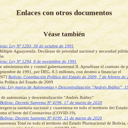
Enlaces con otros documentos
Véase también
ivia: Ley Nº 1293, 30 de octubre de 1991
últiple Aguayrenda. Declárase de prioridad nacional y necesidad públic
ión
ivia: Ley Nº 1294, 8 de noviembre de 1991
e administración y control gubernamental II. Apruébase el contrato de p
eptiembre de 1991, por DEG. 8.5 millones, con destino a financiar el
207]
Bolivia: Constitución Política del Estado de 2009, 7 de febrero de
ón Política del Estado de 2009
ivia: Ley marco de Autonomías y Descentralización “Andrés Ibáñez”, 19
 de autonomías y descentralización “Andrés Ibáñez”
]
Bolivia: Decreto Supremo Nº 4196, 17 de marzo de 2020
ergencia sanitaria nacional y cuarentena en todo el territorio del Estado
ontra el brote del Coronavirus (COVID-19).
]
Bolivia: Decreto Supremo Nº 4199, 21 de marzo de 2020
arentena Total en todo el territorio del Estado Plurinacional de Bolivia, 