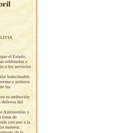
bril
LIVIA
 que el Estado,
as orientadas a
ón a los servicios
ción indeclinable
uprema y primera
de las
que es atribución
a defensa del
 de Autonomías y
la toma de
 más cercano a la
tra manera.
amiento de la