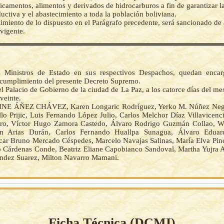
camentos, alimentos y derivados de hidrocarburos a fin de garantizar l
uctiva y el abastecimiento a toda la población boliviana.
imiento de lo dispuesto en el Parágrafo precedente, será sancionado de
vigente.
s Ministros de Estado en sus respectivos Despachos, quedan encar
 cumplimiento del presente Decreto Supremo.
l Palacio de Gobierno de la ciudad de La Paz, a los catorce días del mes
veinte.
NE ÁÑEZ CHÁVEZ, Karen Longaric Rodríguez, Yerko M. Núñez Negre
lo Prijic, Luis Fernando López Julio, Carlos Melchor Díaz Villavicenc
ro, Víctor Hugo Zamora Castedo, Álvaro Rodrigo Guzmán Collao, Wi
án Arias Durán, Carlos Fernando Huallpa Sunagua, Álvaro Edua
car Bruno Mercado Céspedes, Marcelo Navajas Salinas, María Elva Pinc
 Cárdenas Conde, Beatriz Eliane Capobianco Sandoval, Martha Yujra 
ández Suarez, Milton Navarro Mamani.
Ficha Técnica (
DCMI
)