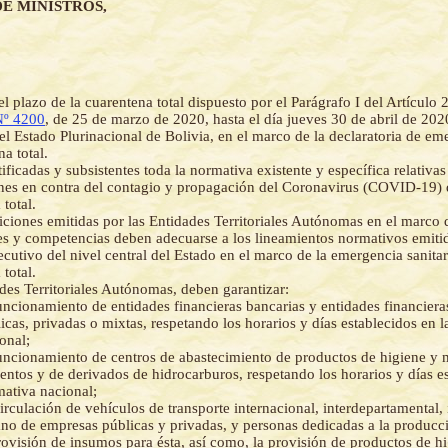
E MINISTROS,
el plazo de la cuarentena total dispuesto por el Parágrafo I del Artículo 
Nº 4200
, de 25 de marzo de 2020, hasta el día jueves 30 de abril de 202
del Estado Plurinacional de Bolivia, en el marco de la declaratoria de em
a total.
ificadas y subsistentes toda la normativa existente y específica relativas
nes en contra del contagio y propagación del Coronavirus (COVID-19) 
total.
iciones emitidas por las Entidades Territoriales Autónomas en el marco 
es y competencias deben adecuarse a los lineamientos normativos emitid
cutivo del nivel central del Estado en el marco de la emergencia sanitar
total.
des Territoriales Autónomas, deben garantizar:
uncionamiento de entidades financieras bancarias y entidades financiera
icas, privadas o mixtas, respetando los horarios y días establecidos en 
onal;
uncionamiento de centros de abastecimiento de productos de higiene y
entos y de derivados de hidrocarburos, respetando los horarios y días es
ativa nacional;
irculación de vehículos de transporte internacional, interdepartamental, 
no de empresas públicas y privadas, y personas dedicadas a la producc
rovisión de insumos para ésta, así como, la provisión de productos de hi