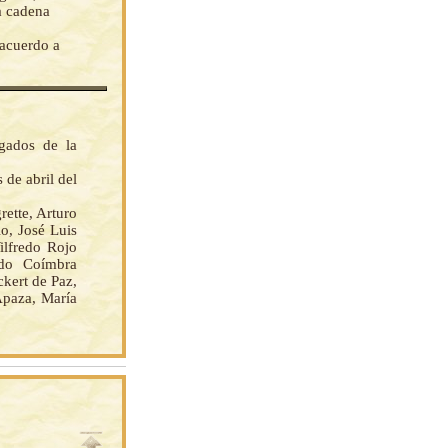
a cadena
 acuerdo a
gados de la
 de abril del
tte, Arturo
io, José Luis
lfredo Rojo
rdo Coímbra
kert de Paz,
Apaza, María