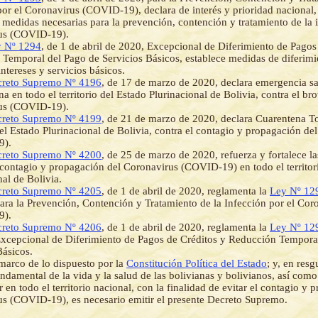
por el Coronavirus (COVID-19), declara de interés y prioridad nacional, 
 medidas necesarias para la prevención, contención y tratamiento de la 
us (COVID-19).
 Nº 1294
, de 1 de abril de 2020, Excepcional de Diferimiento de Pagos
Temporal del Pago de Servicios Básicos, establece medidas de diferim
intereses y servicios básicos.
reto Supremo Nº 4196
, de 17 de marzo de 2020, declara emergencia sa
a en todo el territorio del Estado Plurinacional de Bolivia, contra el bro
us (COVID-19).
reto Supremo Nº 4199
, de 21 de marzo de 2020, declara Cuarentena To
 del Estado Plurinacional de Bolivia, contra el contagio y propagación de
9).
reto Supremo Nº 4200
, de 25 de marzo de 2020, refuerza y fortalece l
 contagio y propagación del Coronavirus (COVID-19) en todo el territor
nal de Bolivia.
reto Supremo Nº 4205
, de 1 de abril de 2020, reglamenta la
Ley Nº 12
ara la Prevención, Contención y Tratamiento de la Infección por el Cor
9).
reto Supremo Nº 4206
, de 1 de abril de 2020, reglamenta la
Ley Nº 12
xcepcional de Diferimiento de Pagos de Créditos y Reducción Tempora
Básicos.
marco de lo dispuesto por la
Constitución Política del Estado
; y, en resg
ndamental de la vida y la salud de las bolivianas y bolivianos, así como 
r en todo el territorio nacional, con la finalidad de evitar el contagio y
s (COVID-19), es necesario emitir el presente Decreto Supremo.