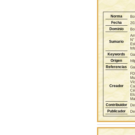
Norma
Bo
Fecha
20
Dominio
Bol
Amp
N° 
Sumario
Est
tot
Keywords
Ga
Origen
ht
Referencias
Ga
FD
Mur
Ví
Creador
Ca
Cé
El
Ma
Contribuidor
De
Publicador
De