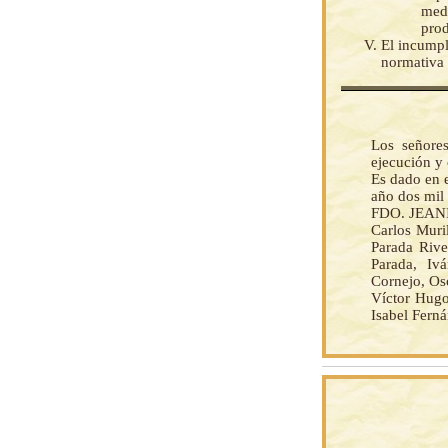
medi
prod
El incumpl
normativa 
Los señore
ejecución y
Es dado en e
año dos mil 
FDO. JEANI
Carlos Muril
Parada Rive
Parada, Iv
Cornejo, Os
Víctor Hugo
Isabel Fern