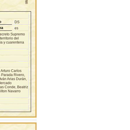
o
DS
ma
es
 Decreto Supremo
erritorio del
ria y cuarentena
Arturo Carlos
s Parada Rivero,
ván Arias Durán,
Mercado
as Conde, Beatriz
ilton Navarro