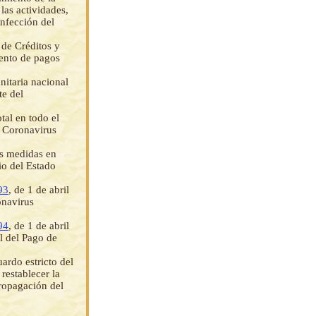
las actividades,
infección del
 de Créditos y
iento de pagos
nitaria nacional
te del
tal en todo el
l Coronavirus
as medidas en
io del Estado
93
, de 1 de abril
onavirus
94
, de 1 de abril
l del Pago de
uardo estricto del
restablecer la
 propagación del