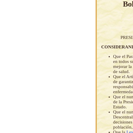
Bol
PRES
CONSIDERAN
Que el Par
en todos s
mejorar la 
de salud.
Que el Art
de garanti
responsabi
enfermeda
Que el num
de la Presi
Estado.
Que el num
Descentral
decisiones
población,
Que la
Ley