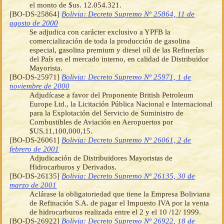
el monto de $us. 12.054.321.
[BO-DS-25864]
Bolivia: Decreto Supremo Nº 25864, 11 de
agosto de 2000
Se adjudica con carácter exclusivo a YPFB la
comercialización de toda la producción de gasolina
especial, gasolina premium y diesel oíl de las Refinerías
del País en el mercado interno, en calidad de Distribuidor
Mayorista.
[BO-DS-25971]
Bolivia: Decreto Supremo Nº 25971, 1 de
noviembre de 2000
Adjudícase a favor del Proponente British Petroleum
Europe Ltd., la Licitación Pública Nacional e Internacional
para la Explotación del Servicio de Suministro de
Combustibles de Aviación en Aeropuertos por
$US.11,100,000,15.
[BO-DS-26061]
Bolivia: Decreto Supremo Nº 26061, 2 de
febrero de 2001
Adjudicación de Distribuidores Mayoristas de
Hidrocarburos y Derivados.
[BO-DS-26135]
Bolivia: Decreto Supremo Nº 26135, 30 de
marzo de 2001
Aclárase la obligatoriedad que tiene la Empresa Boliviana
de Refinación S.A. de pagar el Impuesto IVA por la venta
de hidrocarburos realizada entre el 2 y el 10 /12/ 1999.
[BO-DS-26922]
Bolivia: Decreto Supremo Nº 26922, 18 de