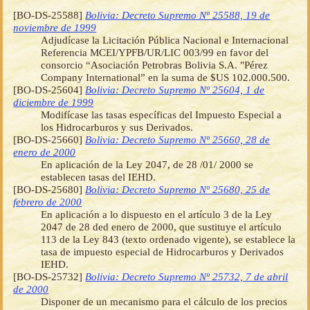
[BO-DS-25588]
Bolivia: Decreto Supremo Nº 25588, 19 de
noviembre de 1999
Adjudícase la Licitación Pública Nacional e Internacional
Referencia MCEI/YPFB/UR/LIC 003/99 en favor del
consorcio “Asociación Petrobras Bolivia S.A. "Pérez
Company International” en la suma de $US 102.000.500.
[BO-DS-25604]
Bolivia: Decreto Supremo Nº 25604, 1 de
diciembre de 1999
Modifícase las tasas específicas del Impuesto Especial a
los Hidrocarburos y sus Derivados.
[BO-DS-25660]
Bolivia: Decreto Supremo Nº 25660, 28 de
enero de 2000
En aplicación de la Ley 2047, de 28 /01/ 2000 se
establecen tasas del IEHD.
[BO-DS-25680]
Bolivia: Decreto Supremo Nº 25680, 25 de
febrero de 2000
En aplicación a lo dispuesto en el artículo 3 de la Ley
2047 de 28 ded enero de 2000, que sustituye el artículo
113 de la Ley 843 (texto ordenado vigente), se establece la
tasa de impuesto especial de Hidrocarburos y Derivados
IEHD.
[BO-DS-25732]
Bolivia: Decreto Supremo Nº 25732, 7 de abril
de 2000
Disponer de un mecanismo para el cálculo de los precios