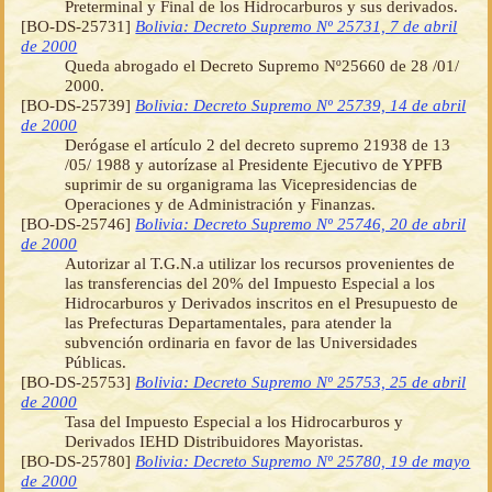
Preterminal y Final de los Hidrocarburos y sus derivados.
[BO-DS-25731]
Bolivia: Decreto Supremo Nº 25731, 7 de abril
de 2000
Queda abrogado el Decreto Supremo Nº25660 de 28 /01/
2000.
[BO-DS-25739]
Bolivia: Decreto Supremo Nº 25739, 14 de abril
de 2000
Derógase el artículo 2 del decreto supremo 21938 de 13
/05/ 1988 y autorízase al Presidente Ejecutivo de YPFB
suprimir de su organigrama las Vicepresidencias de
Operaciones y de Administración y Finanzas.
[BO-DS-25746]
Bolivia: Decreto Supremo Nº 25746, 20 de abril
de 2000
Autorizar al T.G.N.a utilizar los recursos provenientes de
las transferencias del 20% del Impuesto Especial a los
Hidrocarburos y Derivados inscritos en el Presupuesto de
las Prefecturas Departamentales, para atender la
subvención ordinaria en favor de las Universidades
Públicas.
[BO-DS-25753]
Bolivia: Decreto Supremo Nº 25753, 25 de abril
de 2000
Tasa del Impuesto Especial a los Hidrocarburos y
Derivados IEHD Distribuidores Mayoristas.
[BO-DS-25780]
Bolivia: Decreto Supremo Nº 25780, 19 de mayo
de 2000