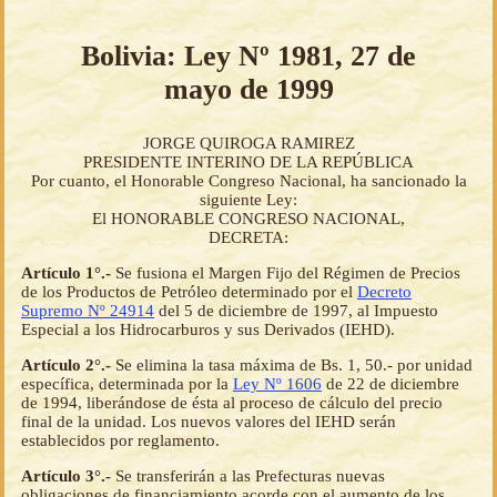
Bolivia: Ley Nº 1981, 27 de
mayo de 1999
JORGE QUIROGA RAMIREZ
PRESIDENTE INTERINO DE LA REPÚBLICA
Por cuanto, el Honorable Congreso Nacional, ha sancionado la
siguiente Ley:
El HONORABLE CONGRESO NACIONAL,
DECRETA:
Artículo 1°.-
Se fusiona el Margen Fijo del Régimen de Precios
de los Productos de Petróleo determinado por el
Decreto
Supremo Nº 24914
del 5 de diciembre de 1997, al Impuesto
Especial a los Hidrocarburos y sus Derivados (IEHD).
Artículo 2°.-
Se elimina la tasa máxima de Bs. 1, 50.- por unidad
específica, determinada por la
Ley Nº 1606
de 22 de diciembre
de 1994, liberándose de ésta al proceso de cálculo del precio
final de la unidad. Los nuevos valores del IEHD serán
establecidos por reglamento.
Artículo 3°.-
Se transferirán a las Prefecturas nuevas
obligaciones de financiamiento acorde con el aumento de los