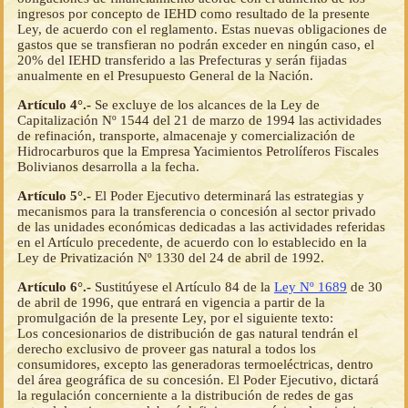
ingresos por concepto de IEHD como resultado de la presente
Ley, de acuerdo con el reglamento. Estas nuevas obligaciones de
gastos que se transfieran no podrán exceder en ningún caso, el
20% del IEHD transferido a las Prefecturas y serán fijadas
anualmente en el Presupuesto General de la Nación.
Artículo 4°.-
Se excluye de los alcances de la Ley de
Capitalización Nº 1544 del 21 de marzo de 1994 las actividades
de refinación, transporte, almacenaje y comercialización de
Hidrocarburos que la Empresa Yacimientos Petrolíferos Fiscales
Bolivianos desarrolla a la fecha.
Artículo 5°.-
El Poder Ejecutivo determinará las estrategias y
mecanismos para la transferencia o concesión al sector privado
de las unidades económicas dedicadas a las actividades referidas
en el Artículo precedente, de acuerdo con lo establecido en la
Ley de Privatización Nº 1330 del 24 de abril de 1992.
Artículo 6°.-
Sustitúyese el Artículo 84 de la
Ley Nº 1689
de 30
de abril de 1996, que entrará en vigencia a partir de la
promulgación de la presente Ley, por el siguiente texto:
Los concesionarios de distribución de gas natural tendrán el
derecho exclusivo de proveer gas natural a todos los
consumidores, excepto las generadoras termoeléctricas, dentro
del área geográfica de su concesión. El Poder Ejecutivo, dictará
la regulación concerniente a la distribución de redes de gas