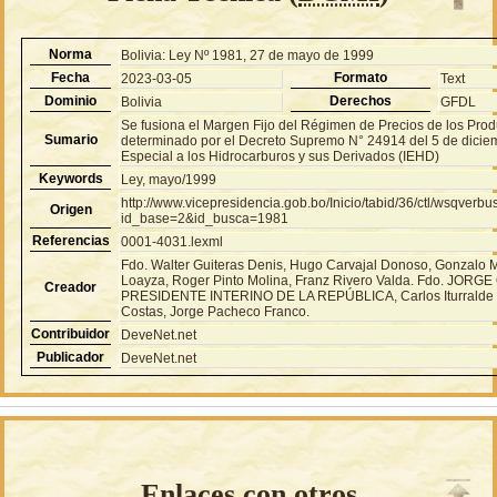
Norma
Bolivia: Ley Nº 1981, 27 de mayo de 1999
Fecha
Formato
2023-03-05
Text
Dominio
Derechos
Bolivia
GFDL
Se fusiona el Margen Fijo del Régimen de Precios de los Prod
Sumario
determinado por el Decreto Supremo N° 24914 del 5 de dicie
Especial a los Hidrocarburos y sus Derivados (IEHD)
Keywords
Ley, mayo/1999
http://www.vicepresidencia.gob.bo/Inicio/tabid/36/ctl/wsqver
Origen
id_base=2&id_busca=1981
Referencias
0001-4031.lexml
Fdo. Walter Guiteras Denis, Hugo Carvajal Donoso, Gonzalo 
Loayza, Roger Pinto Molina, Franz Rivero Valda. Fdo. JOR
Creador
PRESIDENTE INTERINO DE LA REPÚBLICA, Carlos Iturralde Ba
Costas, Jorge Pacheco Franco.
Contribuidor
DeveNet.net
Publicador
DeveNet.net
Enlaces con otros