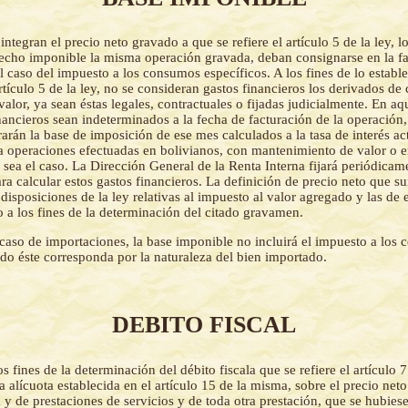
integran el precio neto gravado a que se refiere el artículo 5 de la ley, lo
cho imponible la misma operación gravada, deban consignarse en la fa
el caso del impuesto a los consumos específicos. A los fines de lo establ
rtículo 5 de la ley, no se consideran gastos financieros los derivados de 
valor, ya sean éstas legales, contractuales o fijadas judicialmente. En aq
nancieros sean indeterminados a la fecha de facturación de la operación,
rarán la base de imposición de ese mes calculados a la tasa de interés ac
a operaciones efectuadas en bolivianos, con mantenimiento de valor o
 sea el caso. La Dirección General de la Renta Interna fijará periódicam
ara calcular estos gastos financieros. La definición de precio neto que s
 disposiciones de la ley relativas al impuesto al valor agregado y las de 
o a los fines de la determinación del citado gravamen.
caso de importaciones, la base imponible no incluirá el impuesto a los
ndo éste corresponda por la naturaleza del bien importado.
DEBITO FISCAL
os fines de la determinación del débito fiscala que se refiere el artículo 
 la alícuota establecida en el artículo 15 de la misma, sobre el precio net
 y de prestaciones de servicios y de toda otra prestación, que se hubies