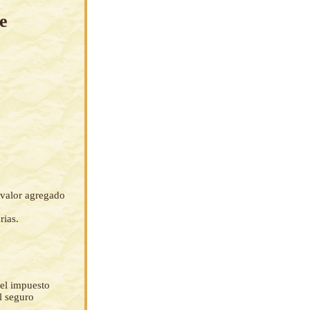
e
 valor agregado
rias.
del impuesto
el seguro