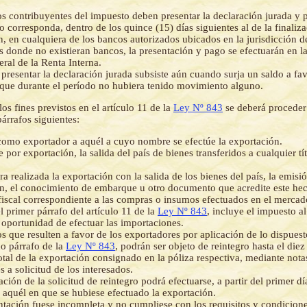
s contribuyentes del impuesto deben presentar la declaración jurada y 
o corresponda, dentro de los quince (15) días siguientes al de la finaliz
, en cualquiera de los bancos autorizados ubicados en la jurisdicción d
s donde no existieran bancos, la presentación y pago se efectuarán en la
ral de la Renta Interna.
presentar la declaración jurada subsiste aún cuando surja un saldo a fav
 que durante el período no hubiera tenido movimiento alguno.
los fines previstos en el artículo 11 de la
Ley Nº 843
se deberá procede
párrafos siguientes:
como exportador a aquél a cuyo nombre se efectúe la exportación.
 por exportación, la salida del país de bienes transferidos a cualquier tí
a realizada la exportación con la salida de los bienes del país, la emisió
n, el conocimiento de embarque u otro documento que acredite este he
 fiscal correspondiente a las compras o insumos efectuados en el mercad
el primer párrafo del artículo 11 de la
Ley Nº 843
, incluye el impuesto a
oportunidad de efectuar las importaciones.
os que resulten a favor de los exportadores por aplicación de lo dispuesto
o párrafo de la
Ley Nº 843
, podrán ser objeto de reintegro hasta el die
total de la exportación consignado en la póliza respectiva, mediante nota
 a solicitud de los interesados.
ción de la solicitud de reintegro podrá efectuarse, a partir del primer d
a aquél en que se hubiese efectuado la exportación.
entación fuese incompleta y no cumpliese con los requisitos y condicione