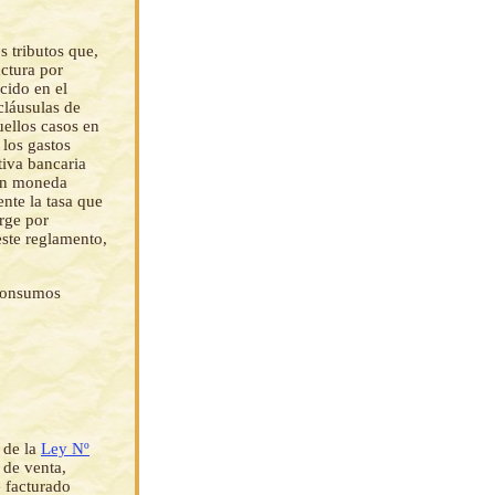
s tributos que,
ctura por
ecido en el
cláusulas de
uellos casos en
 los gastos
tiva bancaria
 en moneda
ente la tasa que
urge por
este reglamento,
 consumos
7 de la
Ley Nº
o de venta,
e facturado