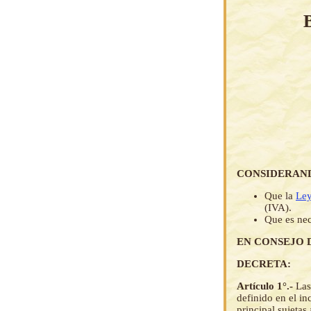
CONSIDERAN
Que la
Ley
(IVA).
Que es nec
EN CONSEJO 
DECRETA:
Artículo 1°.-
Las
definido en el in
principal sujetas