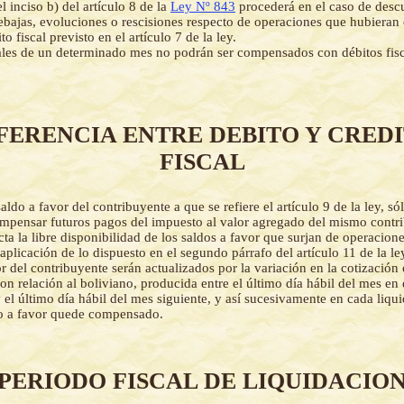
l inciso b) del artículo 8 de la
Ley Nº 843
procederá en el caso de desc
rebajas, evoluciones o rescisiones respecto de operaciones que hubieran 
o fiscal previsto en el artículo 7 de la ley.
cales de un determinado mes no podrán ser compensados con débitos fis
FERENCIA ENTRE DEBITO Y CRED
FISCAL
saldo a favor del contribuyente a que se refiere el artículo 9 de la ley, s
compensar futuros pagos del impuesto al valor agregado del mismo contr
cta la libre disponibilidad de los saldos a favor que surjan de operacion
aplicación de lo dispuesto en el segundo párrafo del artículo 11 de la le
r del contribuyente serán actualizados por la variación en la cotización o
n relación al boliviano, producida entre el último día hábil del mes en
y el último día hábil del mes siguiente, y así sucesivamente en cada liq
do a favor quede compensado.
PERIODO FISCAL DE LIQUIDACIO