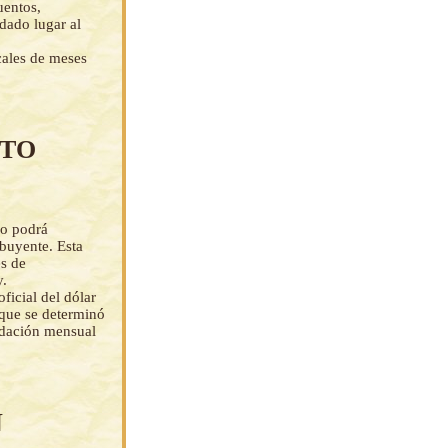
uentos,
dado lugar al
cales de meses
ITO
ólo podrá
ibuyente. Esta
es de
y.
ficial del dólar
 que se determinó
uidación mensual
N