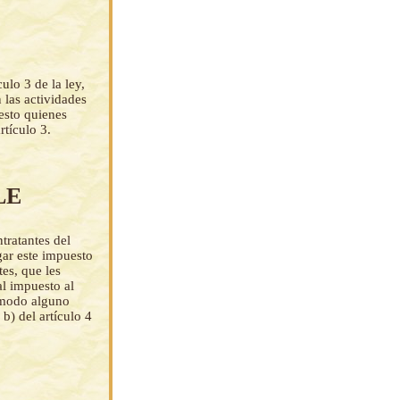
ulo 3 de la ley,
 las actividades
esto quienes
rtículo 3.
LE
ntratantes del
agar este impuesto
es, que les
al impuesto al
n modo alguno
b) del artículo 4