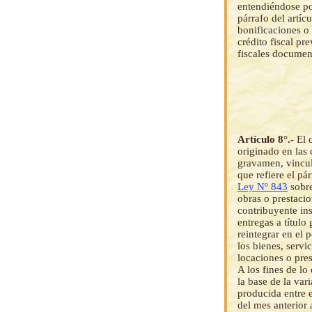
entendiéndose por
párrafo del artíc
bonificaciones o
crédito fiscal pre
fiscales documen
Artículo 8°.-
El 
originado en las 
gravamen, vincula
que refiere el pár
Ley Nº 843
sobre
obras o prestacio
contribuyente ins
entregas a título
reintegrar en el 
los bienes, servi
locaciones o pres
A los fines de lo
la base de la var
producida entre e
del mes anterior 