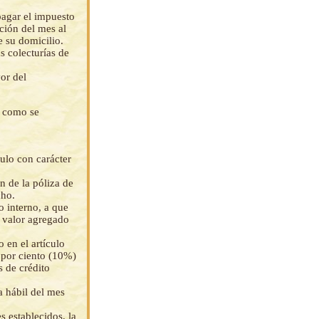
pagar el impuesto
ación del mes al
e su domicilio.
s colecturías de
or del
r como se
tulo con carácter
n de la póliza de
cho.
o interno, a que
l valor agregado
 en el artículo
z por ciento (10%)
s de crédito
ía hábil del mes
s establecidos, la