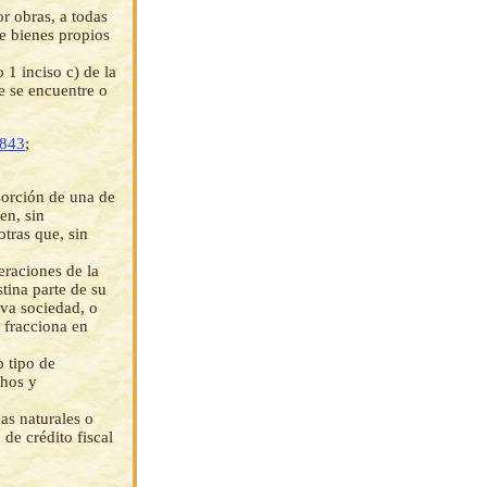
or obras, a todas
re bienes propios
 1 inciso c) de la
e se encuentre o
 843
;
sorción de una de
en, sin
otras que, sin
eraciones de la
tina parte de su
eva sociedad, o
 fracciona en
o tipo de
chos y
as naturales o
 de crédito fiscal