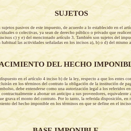
SUJETOS
 sujetos pasivos de este impuesto, de acuerdo a lo establecido en el artíc
viduales o colectivas, ya sean de derecho público o privado que realicen
 incisos c) y e) del mencionado artículo 3. También son sujetos del impu
 habitual las actividades señaladas en los incisos a), b) o d) del mismo a
ACIMIENTO DEL HECHO IMPONIB
dispuesto en el artículo 4 inciso b) de la ley, respecto a que los entes co
cluirán en los términos del contrato la obligación de la institución de p
mbolso, debe entenderse como una autorización legal a los referidos ent
e contractualmente a abonar un anticipo a sus proveedores, equivalente 
e grava el monto del contrato. Por lo tanto, la referida disposición, e
iento del hecho imponible en los términos en que se define en el inciso 
BASE IMPONIBLE