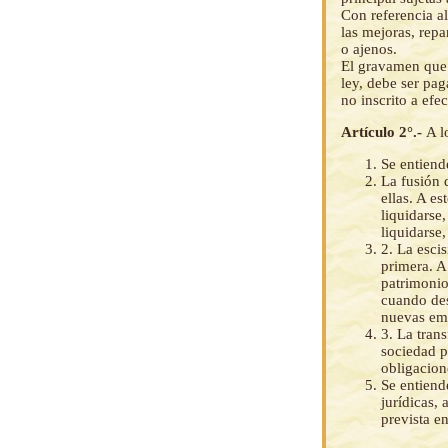
Con referencia al
las mejoras, repa
o ajenos.
El gravamen que c
ley, debe ser pa
no inscrito a efe
Artículo 2°.-
A l
Se entiend
La fusión 
ellas. A e
liquidarse
liquidarse,
2. La esci
primera. A
patrimonio
cuando des
nuevas emp
3. La tran
sociedad p
obligacion
Se entiend
jurídicas, 
prevista en