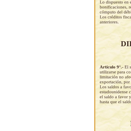
Lo dispuesto en e
bonificaciones, 
cómputo del débit
Los créditos fis
anteriores.
DI
Artículo 9°.-
El 
utilizarse para 
limitación no afe
exportación, por 
Los saldos a favo
estadounidense co
el saldo a favor 
hasta que el sal