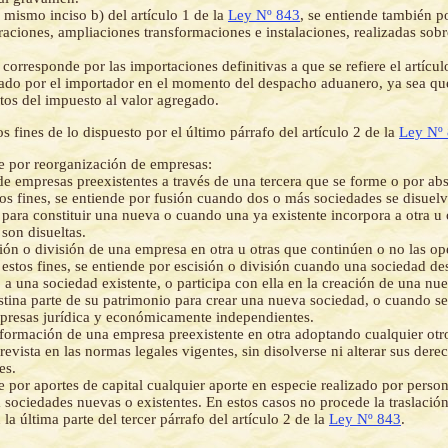
 mismo inciso b) del artículo 1 de la
Ley Nº 843
, se entiende también p
raciones, ampliaciones transformaciones e instalaciones, realizadas sob
orresponde por las importaciones definitivas a que se refiere el artículo
gado por el importador en el momento del despacho aduanero, ya sea qu
ctos del impuesto al valor agregado.
os fines de lo dispuesto por el último párrafo del artículo 2 de la
Ley Nº
e por reorganización de empresas:
de empresas preexistentes a través de una tercera que se forme o por ab
stos fines, se entiende por fusión cuando dos o más sociedades se disuelv
, para constituir una nueva o cuando una ya existente incorpora a otra u 
 son disueltas.
sión o división de una empresa en otra u otras que continúen o no las op
 estos fines, se entiende por escisión o división cuando una sociedad des
 a una sociedad existente, o participa con ella en la creación de una nu
tina parte de su patrimonio para crear una nueva sociedad, o cuando se
resas jurídica y económicamente independientes.
sformación de una empresa preexistente en otra adoptando cualquier otr
revista en las normas legales vigentes, sin disolverse ni alterar sus dere
es.
e por aportes de capital cualquier aporte en especie realizado por person
a sociedades nuevas o existentes. En estos casos no procede la traslación
 la última parte del tercer párrafo del artículo 2 de la
Ley Nº 843
.