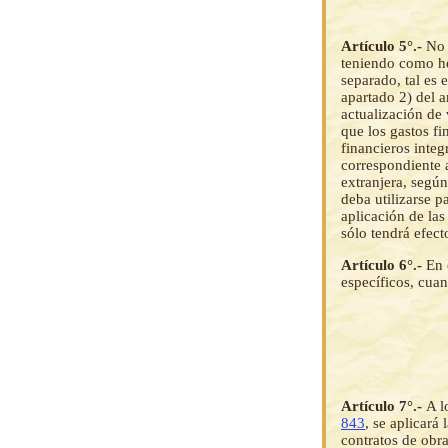
Artículo 5°.-
No 
teniendo como he
separado, tal es 
apartado 2) del a
actualización de 
que los gastos fi
financieros integ
correspondiente 
extranjera, según
deba utilizarse p
aplicación de las
sólo tendrá efect
Artículo 6°.-
En 
específicos, cua
Artículo 7°.-
A l
843
, se aplicará
contratos de obra