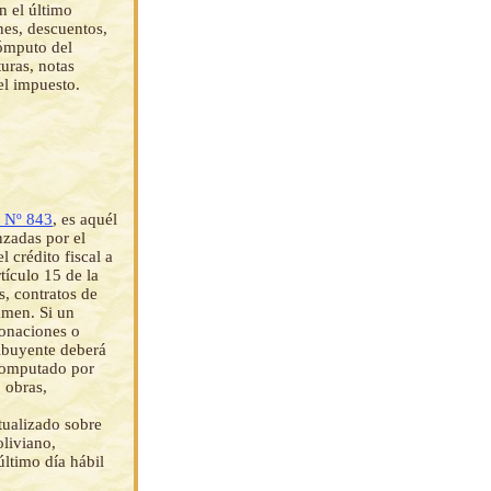
n el último
nes, descuentos,
cómputo del
turas, notas
el impuesto.
 Nº 843
, es aquél
nzadas por el
l crédito fiscal a
rtículo 15 de la
s, contratos de
amen. Si un
donaciones o
ribuyente deberá
 computado por
 obras,
ctualizado sobre
oliviano,
último día hábil