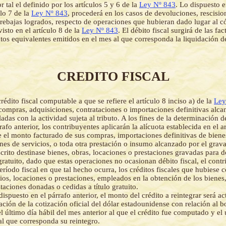
 tal el definido por los artículos 5 y 6 de la
Ley Nº 843
. Lo dispuesto e
ulo 7 de la
Ley Nº 843
, procederá en los casos de devoluciones, rescisio
 rebajas logrados, respecto de operaciones que hubieran dado lugar al 
visto en el artículo 8 de la
Ley Nº 843
. El débito fiscal surgirá de las fac
tos equivalentes emitidos en el mes al que corresponda la liquidación d
CREDITO FISCAL
crédito fiscal computable a que se refiere el artículo 8 inciso a) de la
Ley
compras, adquisiciones, contrataciones o importaciones definitivas alca
das con la actividad sujeta al tributo. A los fines de la determinación de
rafo anterior, los contribuyentes aplicarán la alícuota establecida en el a
 el monto facturado de sus compras, importaciones definitivas de biene
nes de servicios, o toda otra prestación o insumo alcanzado por el grav
crito destinase bienes, obras, locaciones o prestaciones gravadas para 
 gratuito, dado que estas operaciones no ocasionan débito fiscal, el cont
período fiscal en que tal hecho ocurra, los créditos fiscales que hubiese
cios, locaciones o prestaciones, empleados en la obtención de los bienes,
taciones donadas o cedidas a título gratuito.
 dispuesto en el párrafo anterior, el monto del crédito a reintegrar será a
iación de la cotización oficial del dólar estadounidense con relación al b
l último día hábil del mes anterior al que el crédito fue computado y el 
al que corresponda su reintegro.