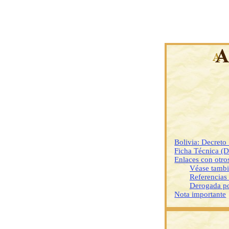
Bolivia: Decreto
Ficha Técnica (
Enlaces con otr
Véase tamb
Referencias
Derogada p
Nota importante