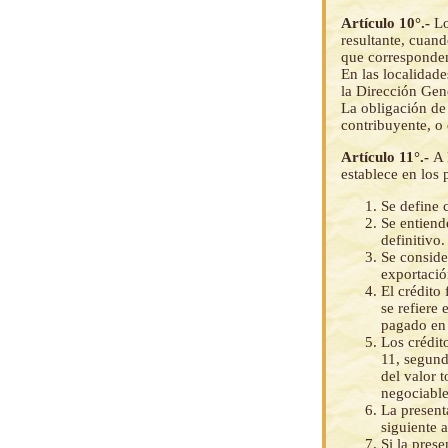
Artículo 10°.-
Lo
resultante, cuand
que corresponden
En las localidade
la Dirección Gene
La obligación de 
contribuyente, o
Artículo 11°.-
A 
establece en los 
Se define 
Se entiende
definitivo.
Se consider
exportació
El crédito
se refiere 
pagado en 
Los crédit
11, segund
del valor 
negociables
La presenta
siguiente 
Si la pres