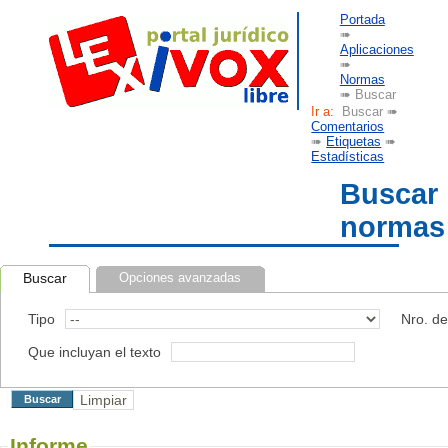
Portada
➠
Aplicaciones
➠
Normas
➠ Buscar
Ir a:
Buscar ➠
Comentarios
➠
Etiquetas
➠
Estadísticas
Buscar
normas
Buscar
Opciones avanzadas
Tipo
Nro. d
Que incluyan el texto
Informe