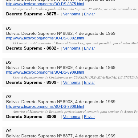
http://www.lexivox.org/norms/BO-DS-8875.html
Modificase el artículo segundo del Decreto Supremo Nº. 08562, de 20 de noviembre de
Decreto Supremo
-
8875
-
|
Ver norma
|
Enviar
DS
Bolivia: Decreto Supremo Nº 8882, 4 de agosto de 1969
http://www.lexivox.org/norms/BO-DS-8882.html
El Comité pro-Monumento al Mariscal Santa Cruz, que será presidido por el señor Mini
Decreto Supremo
-
8882
-
|
Ver norma
|
Enviar
DS
Bolivia: Decreto Supremo Nº 8909, 4 de agosto de 1969
http://www.lexivox.org/norms/BO-DS-8909.html
Crea el departamento de Cochabamba un CONSEJO DEPARTAMENTAL DE ENSESA
Decreto Supremo
-
8909
-
|
Ver norma
|
Enviar
DS
Bolivia: Decreto Supremo Nº 8908, 4 de agosto de 1969
http://www.lexivox.org/norms/BO-DS-8908.html
Autoriza al Ministerio de Economia perfeccionar el convenio para servicio de Aguas
Decreto Supremo
-
8908
-
|
Ver norma
|
Enviar
DS
Bolivia: Decreto Supremo Nº 8877, 4 de agosto de 1969