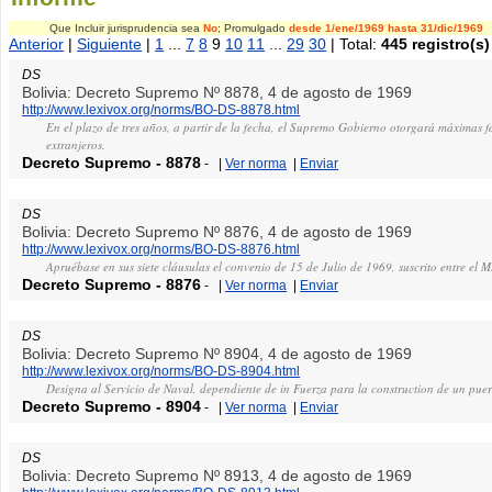
Que Incluir jurisprudencia sea
No
; Promulgado
desde 1/ene/1969
hasta 31/dic/1969
Anterior
|
Siguiente
|
1
...
7
8
9
10
11
...
29
30
| Total:
445 registro(s)
DS
Bolivia: Decreto Supremo Nº 8878, 4 de agosto de 1969
http://www.lexivox.org/norms/BO-DS-8878.html
En el plazo de tres años, a partir de la fecha, el Supremo Gobierno otorgará máximas fa
extranjeros.
Decreto Supremo
-
8878
-
|
Ver norma
|
Enviar
DS
Bolivia: Decreto Supremo Nº 8876, 4 de agosto de 1969
http://www.lexivox.org/norms/BO-DS-8876.html
Apruébase en sus siete cláusulas el convenio de 15 de Julio de 1969, suscrito entre el M
Decreto Supremo
-
8876
-
|
Ver norma
|
Enviar
DS
Bolivia: Decreto Supremo Nº 8904, 4 de agosto de 1969
http://www.lexivox.org/norms/BO-DS-8904.html
Designa al Servicio de Naval, dependiente de in Fuerza para la construction de un puer
Decreto Supremo
-
8904
-
|
Ver norma
|
Enviar
DS
Bolivia: Decreto Supremo Nº 8913, 4 de agosto de 1969