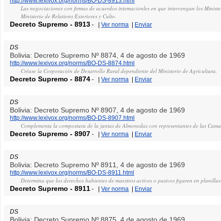
http://www.lexivox.org/norms/BO-DS-8913.html
Las negociaciones con firmas de acuerdos intemacionles en que intervengan los Ministeri
Ministerio de Relations Exteriores y Culto.
Decreto Supremo
-
8913
-
|
Ver norma
|
Enviar
DS
Bolivia: Decreto Supremo Nº 8874, 4 de agosto de 1969
http://www.lexivox.org/norms/BO-DS-8874.html
Créase la Corporación de Desarrollo Rural dependiente del Ministerio de Agricultura.
Decreto Supremo
-
8874
-
|
Ver norma
|
Enviar
DS
Bolivia: Decreto Supremo Nº 8907, 4 de agosto de 1969
http://www.lexivox.org/norms/BO-DS-8907.html
Complementa la compostura de la juntas de Almonedas con representantes de las Camar
Decreto Supremo
-
8907
-
|
Ver norma
|
Enviar
DS
Bolivia: Decreto Supremo Nº 8911, 4 de agosto de 1969
http://www.lexivox.org/norms/BO-DS-8911.html
Determina que los derechos habientes de maestros actives o pasivos figuren en planilla
Decreto Supremo
-
8911
-
|
Ver norma
|
Enviar
DS
Bolivia: Decreto Supremo Nº 8875, 4 de agosto de 1969