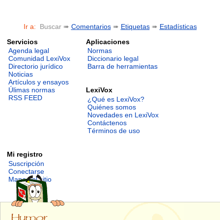
Ir a:
Buscar ➠
Comentarios
➠
Etiquetas
➠
Estadísticas
Servicios
Aplicaciones
Agenda legal
Normas
Comunidad LexiVox
Diccionario legal
Directorio jurídico
Barra de herramientas
Noticias
Artículos y ensayos
LexiVox
Úlimas normas
RSS FEED
¿Qué es LexiVox?
Quiénes somos
Novedades en LexiVox
Contáctenos
Términos de uso
Mi registro
Suscripción
Conectarse
Mapa del sitio