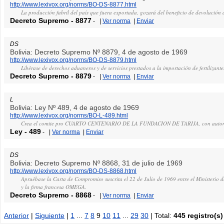
http://www.lexivox.org/norms/BO-DS-8877.html
La producción fabril del país que fuera exportada, gozará del beneficio de devolución
Decreto Supremo
-
8877
-
|
Ver norma
|
Enviar
DS
Bolivia: Decreto Supremo Nº 8879, 4 de agosto de 1969
http://www.lexivox.org/norms/BO-DS-8879.html
Libérase de derechos aduaneros y de servicios prestados a la importación de fertilizantes
Decreto Supremo
-
8879
-
|
Ver norma
|
Enviar
L
Bolivia: Ley Nº 489, 4 de agosto de 1969
http://www.lexivox.org/norms/BO-L-489.html
Crea el comite pro CUARTO CENTENARIO DE LA FUNDACION DE TARIJA, con autonomia
Ley
-
489
-
|
Ver norma
|
Enviar
DS
Bolivia: Decreto Supremo Nº 8868, 31 de julio de 1969
http://www.lexivox.org/norms/BO-DS-8868.html
Apruébase la Carta de Compromiso suscrita el 22 de Julio de 1969 entre el Ministerio
y la firma francesa OMEGA.
Decreto Supremo
-
8868
-
|
Ver norma
|
Enviar
Anterior
|
Siguiente
|
1
...
7
8
9
10
11
...
29
30
| Total:
445 registro(s)