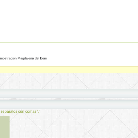
emostración Magdalena del Beni.
 sepáralos con comas ','.