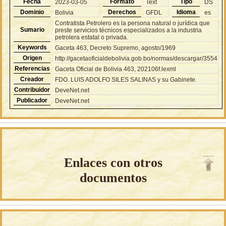
Fecha
Formato
Tipo
2023-03-05
Text
DS
Dominio
Derechos
Idioma
Bolivia
GFDL
es
Contratista Petrolero es la persona natural o jurídica que
Sumario
preste servicios técnicos especializados a la industria
petrolera estatal o privada.
Keywords
Gaceta 463, Decreto Supremo, agosto/1969
Origen
http://gacetaoficialdebolivia.gob.bo/normas/descargar/3554
Referencias
Gaceta Oficial de Bolivia 463, 202106f.lexml
Creador
FDO. LUIS ADOLFO SILES SALINAS y su Gabinete.
Contribuidor
DeveNet.net
Publicador
DeveNet.net
Enlaces con otros
documentos