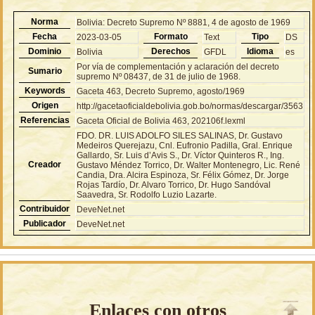
Norma
Bolivia: Decreto Supremo Nº 8881, 4 de agosto de 1969
Fecha
Formato
Tipo
2023-03-05
Text
DS
Dominio
Derechos
Idioma
Bolivia
GFDL
es
Por vía de complementación y aclaración del decreto
Sumario
supremo Nº 08437, de 31 de julio de 1968.
Keywords
Gaceta 463, Decreto Supremo, agosto/1969
Origen
http://gacetaoficialdebolivia.gob.bo/normas/descargar/3563
Referencias
Gaceta Oficial de Bolivia 463, 202106f.lexml
FDO. DR. LUIS ADOLFO SILES SALINAS, Dr. Gustavo
Medeiros Querejazu, Cnl. Eufronio Padilla, Gral. Enrique
Gallardo, Sr. Luis d’Avis S., Dr. Víctor Quinteros R., Ing.
Creador
Gustavo Méndez Torrico, Dr. Walter Montenegro, Lic. René
Candia, Dra. Alcira Espinoza, Sr. Félix Gómez, Dr. Jorge
Rojas Tardío, Dr. Alvaro Torrico, Dr. Hugo Sandóval
Saavedra, Sr. Rodolfo Luzio Lazarte.
Contribuidor
DeveNet.net
Publicador
DeveNet.net
Enlaces con otros