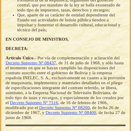
Presidencia de la República, organismo del gobierno
central, que por mandato de la ley se halla exonerado de
todo tipo de impuestos, tasas, derechos y recargos;
Que, aparte de su carácter de entidad dependiente del
Estado sus actividades de índole pública tienden a
impulsar y fomentar el desarrollo cultural, educacional y
técnico del país;
EN CONSEJO DE MINISTROS,
DECRETA:
Artículo Único.-
Por vía de complementación y aclaración del
Decreto Supremo Nº 08437
, de 31 de julio de 1968, y sólo hasta
el momento en que se hayan cumplido las disposiciones del
contrato suscrito entre el gobierno de Bolivia y la empresa
española INELEC, S. A., exclusivamente en cuanto a la provisión
de maquinaria, implementos y materiales detallados en el pliego
de especificaciones integrante del contrato referido, se libera,
asimismo, a la Empresa Nacional de Televisión Boliviana, de
todo tipo de tasas y recargos, y especialmente de los creados por
el
Decreto Supremo Nº 7516
, de 16 de febrero de 1966,
modificado por el
Decreto Supremo Nº 08200
, de fecha 26 de
diciembre de 1967, y
Decreto Supremo Nº 08400
, de fecha 27 de
junio de 1968.