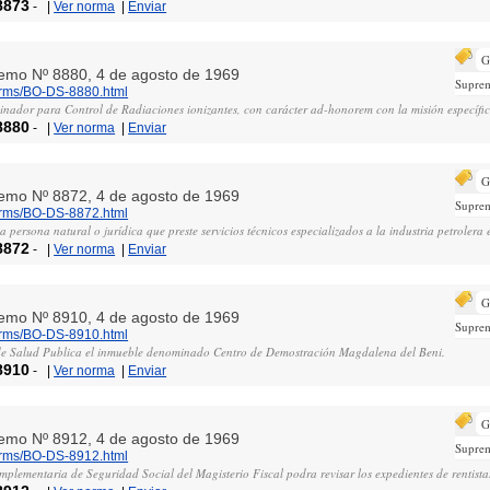
8873
-
|
Ver norma
|
Enviar
G
remo Nº 8880, 4 de agosto de 1969
Supre
norms/BO-DS-8880.html
inador para Control de Radiaciones ionizantes, con carácter ad-honorem con la misión específic
8880
-
|
Ver norma
|
Enviar
G
remo Nº 8872, 4 de agosto de 1969
Supre
norms/BO-DS-8872.html
la persona natural o jurídica que preste servicios técnicos especializados a la industria petrolera 
8872
-
|
Ver norma
|
Enviar
G
remo Nº 8910, 4 de agosto de 1969
Supre
norms/BO-DS-8910.html
o de Salud Publica el inmueble denominado Centro de Demostración Magdalena del Beni.
8910
-
|
Ver norma
|
Enviar
G
remo Nº 8912, 4 de agosto de 1969
Supre
norms/BO-DS-8912.html
plementaria de Seguridad Social del Magisterio Fiscal podra revisar los expedientes de rentista