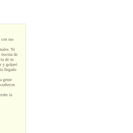
 con sus
nales. Ni
a bocina de
ta de su
r y golpeó
ía llegado
La gente
acudieron
erder la