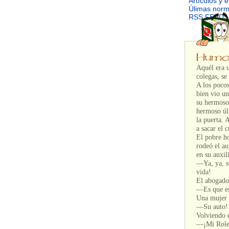
Artículos y 
Úlimas nor
RSS FEED
Aquél era 
colegas, s
A los pocos
bien vio un
su hermoso 
hermoso úl
la puerta. 
a sacar el 
El pobre ho
rodeó el a
en su auxil
—Ya, ya, se
vida!
El abogado
—Es que es
Una mujer 
—Su auto! d
Volviendo e
—¡Mi Role