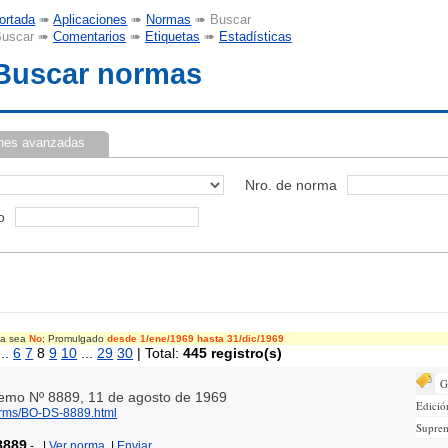
ortada
➠
Aplicaciones
➠
Normas
➠ Buscar
uscar ➠
Comentarios
➠
Etiquetas
➠
Estadísticas
Buscar normas
nes avanzadas
Nro. de norma
o
cia sea
No
; Promulgado
desde 1/ene/1969
hasta 31/dic/1969
..
6
7
8
9
10
...
29
30
| Total:
445 registro(s)
G
remo Nº 8889, 11 de agosto de 1969
Edició
norms/BO-DS-8889.html
Supre
8889
-
|
Ver norma
|
Enviar