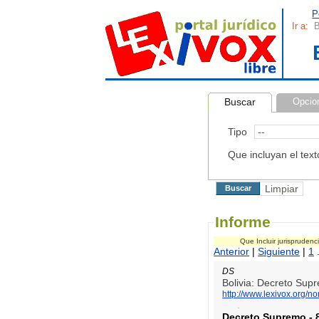
P
Ir a:
B
Buscar
Opcio
Tipo
Que incluyan el text
Informe
Que Incluir jurispruden
Anterior
|
Siguiente
|
1
.
DS
Bolivia: Decreto Sup
http://www.lexivox.org/
.
Decreto Supremo
-