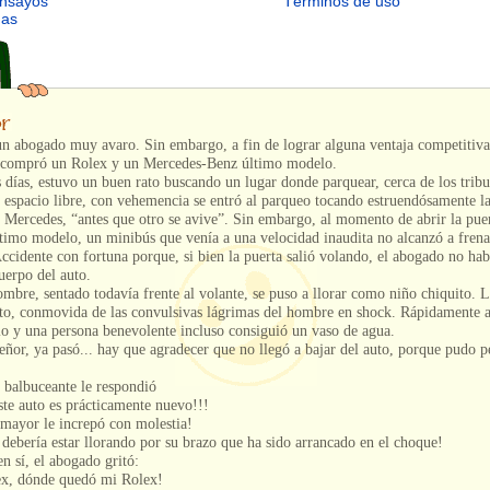
ensayos
Términos de uso
mas
un abogado muy avaro. Sin embargo, a fin de lograr alguna ventaja competitiva
e compró un Rolex y un Mercedes-Benz último modelo.
 días, estuvo un buen rato buscando un lugar donde parquear, cerca de los tribu
 espacio libre, con vehemencia se entró al parqueo tocando estruendósamente l
Mercedes, “antes que otro se avive”. Sin embargo, al momento de abrir la puer
timo modelo, un minibús que venía a una velocidad inaudita no alcanzó a frena
Accidente con fortuna porque, si bien la puerta salió volando, el abogado no hab
cuerpo del auto.
mbre, sentado todavía frente al volante, se puso a llorar como niño chiquito. 
uto, conmovida de las convulsivas lágrimas del hombre en shock. Rápidamente 
io y una persona benevolente incluso consiguió un vaso de agua.
ñor, ya pasó... hay que agradecer que no llegó a bajar del auto, porque pudo p
 balbuceante le respondió
te auto es prácticamente nuevo!!!
mayor le increpó con molestia!
ebería estar llorando por su brazo que ha sido arrancado en el choque!
n sí, el abogado gritó:
x, dónde quedó mi Rolex!