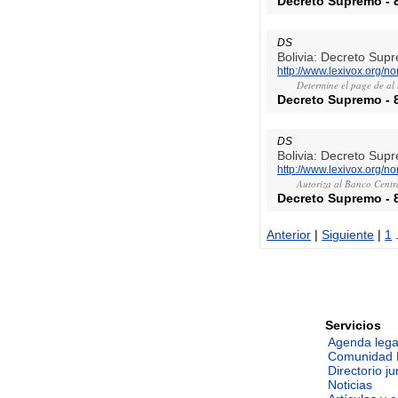
Decreto Supremo
-
DS
Bolivia: Decreto Sup
http://www.lexivox.org/
Determine el page de al
Decreto Supremo
-
DS
Bolivia: Decreto Sup
http://www.lexivox.org/
Autoriza al Banco Centr
Decreto Supremo
-
Anterior
|
Siguiente
|
1
.
Servicios
Agenda lega
Comunidad 
Directorio ju
Noticias