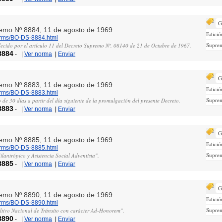
G
remo Nº 8884, 11 de agosto de 1969
Edició
norms/BO-DS-8884.html
Supre
blecido por el artículo 11 del Decreto Supremo Nº. 08140 de 21 de Octubre de 1967.
8884
-
|
Ver norma
|
Enviar
G
remo Nº 8883, 11 de agosto de 1969
Edició
norms/BO-DS-8883.html
Supre
de 30 días a partir del día siguiente de la promulgación del presente Decreto.
8883
-
|
Ver norma
|
Enviar
G
remo Nº 8885, 11 de agosto de 1969
Edició
norms/BO-DS-8885.html
Supre
ilantrópico y Asistencia Social Adventista".
8885
-
|
Ver norma
|
Enviar
G
remo Nº 8890, 11 de agosto de 1969
Edició
norms/BO-DS-8890.html
Supre
ltivo Nacional de Tránsito con carácter Ad-Honorem".
8890
-
|
Ver norma
|
Enviar