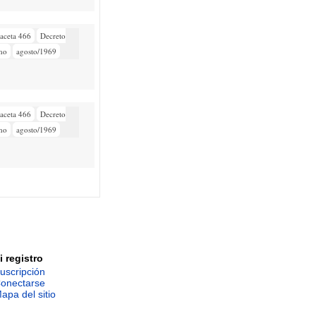
aceta 466
Decreto
mo
agosto/1969
aceta 466
Decreto
mo
agosto/1969
i registro
uscripción
onectarse
apa del sitio