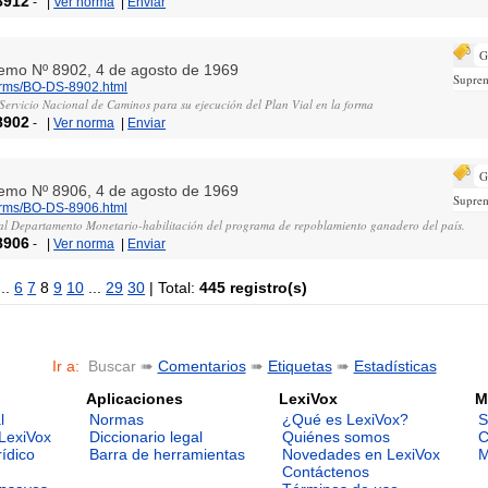
8912
-
|
Ver norma
|
Enviar
G
remo Nº 8902, 4 de agosto de 1969
Supre
norms/BO-DS-8902.html
 Servicio Nacional de Caminos para su ejecución del Plan Vial en la forma
8902
-
|
Ver norma
|
Enviar
G
remo Nº 8906, 4 de agosto de 1969
Supre
norms/BO-DS-8906.html
al Departamento Monetario-habilitación del programa de repoblamiento ganadero del país.
8906
-
|
Ver norma
|
Enviar
..
6
7
8
9
10
...
29
30
| Total:
445 registro(s)
Ir a:
Buscar ➠
Comentarios
➠
Etiquetas
➠
Estadísticas
Aplicaciones
LexiVox
M
l
Normas
¿Qué es LexiVox?
S
LexiVox
Diccionario legal
Quiénes somos
C
rídico
Barra de herramientas
Novedades en LexiVox
M
Contáctenos