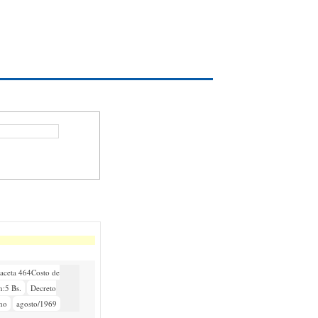
aceta 464Costo de
n:5 Bs.
Decreto
mo
agosto/1969