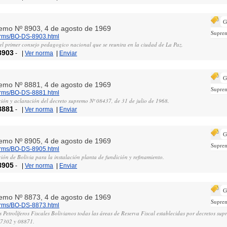
G
remo Nº 8903, 4 de agosto de 1969
Supre
norms/BO-DS-8903.html
del primer consejo pedagogico nacional que se reunira en la ciudad de La Paz.
8903
-
|
Ver norma
|
Enviar
G
remo Nº 8881, 4 de agosto de 1969
Supre
norms/BO-DS-8881.html
ión y aclaración del decreto supremo Nº 08437, de 31 de julio de 1968.
8881
-
|
Ver norma
|
Enviar
G
remo Nº 8905, 4 de agosto de 1969
Supre
norms/BO-DS-8905.html
ión de Bolivia para la instalación planta de fundición y refinamiento.
8905
-
|
Ver norma
|
Enviar
G
remo Nº 8873, 4 de agosto de 1969
Supre
norms/BO-DS-8873.html
 Petrolíferos Fiscales Bolivianos todas las áreas de Reserva Fiscal establecidas por decretos s
07302 y 08871.