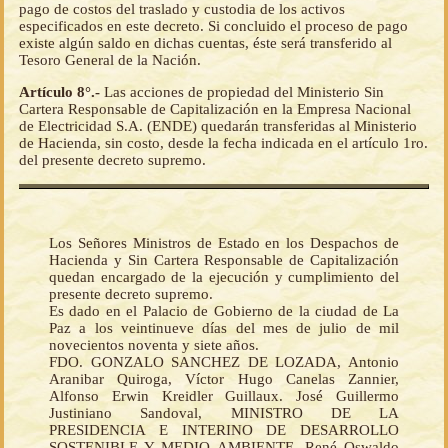
pago de costos del traslado y custodia de los activos
especificados en este decreto. Si concluido el proceso de pago
existe algún saldo en dichas cuentas, éste será transferido al
Tesoro General de la Nación.
Artículo 8°.-
Las acciones de propiedad del Ministerio Sin
Cartera Responsable de Capitalización en la Empresa Nacional
de Electricidad S.A. (ENDE) quedarán transferidas al Ministerio
de Hacienda, sin costo, desde la fecha indicada en el artículo 1ro.
del presente decreto supremo.
Los Señores Ministros de Estado en los Despachos de
Hacienda y Sin Cartera Responsable de Capitalización
quedan encargado de la ejecución y cumplimiento del
presente decreto supremo.
Es dado en el Palacio de Gobierno de la ciudad de La
Paz a los veintinueve días del mes de julio de mil
novecientos noventa y siete años.
FDO. GONZALO SANCHEZ DE LOZADA, Antonio
Aranibar Quiroga, Víctor Hugo Canelas Zannier,
Alfonso Erwin Kreidler Guillaux. José Guillermo
Justiniano Sandoval, MINISTRO DE LA
PRESIDENCIA E INTERINO DE DESARROLLO
SOSTENIBLE Y MEDIO AMBIENTE. René Oswaldo