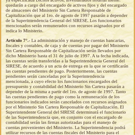
ya especificada Dichos activos, inventariados notarial mente.
quedarán a cargo del encargado de activos fijos y del encargado
de almacenes del Ministerio Sin Cartera Responsable de
Capitalización que al 1ro. de agosto de 1997 pasarán a depender
de la Superintendencia General del SIRESE. Los funcionarios
mencionados serán remunerados con recursos asignados por el
indica lo Ministerio.
Artículo 7°.-
La administración y manejo de cuentas bancarias,
fiscales y contables, de caja y de cuentas por pagar del Ministerio
Sin Cartera Responsable de Capitalización serán llevados por
dicho Ministerio hasta el 31 de julio de 1997. A ta fecha indicada,
las cuentas serán transferidas a la Superintendencia General del
SIRESE, de acuerdo a un acta de entrega en la que se certificarán
las cuentas pendientes de pago. Posteriormente, las cuentas
pendientes serán canceladas por la Superintendencia
mencionada, a cuyo efecto los funcionarios encargados del
presupuesto y contabilidad del Ministerio Sin Cartera pasarán a
depender de la misma a partir del 1ro. de agosto de 1997. Tanto
las cuentas pendientes de pago como la remuneración de los
funcionarios indicados serán cancelados con recursos asignados
por el Ministerio Sin Cartera Responsable de Capitalización. El
Superintendente General del SIRESE determinará el funcionario
de las Superintendencia que, en conjunto con el encargado de
contabilidad serán las firmas autorizadas para el manejo de
cuentas provenientes del Ministerio. La Superintendencia podrá
utilizar recursos de las cuentas fiscales del Ministerio para el