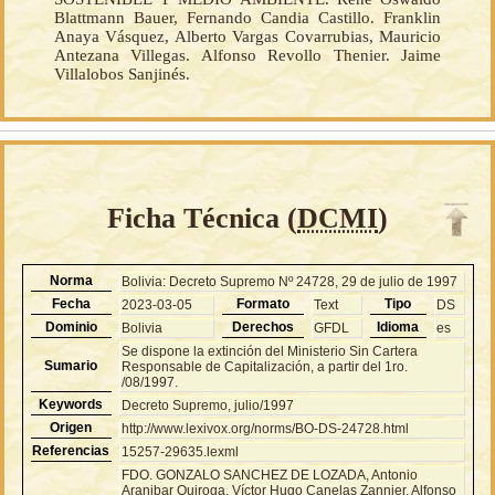
Blattmann Bauer, Fernando Candia Castillo. Franklin
Anaya Vásquez, Alberto Vargas Covarrubias, Mauricio
Antezana Villegas. Alfonso Revollo Thenier. Jaime
Villalobos Sanjinés.
Ficha Técnica (
DCMI
)
Norma
Bolivia: Decreto Supremo Nº 24728, 29 de julio de 1997
Fecha
Formato
Tipo
2023-03-05
Text
DS
Dominio
Derechos
Idioma
Bolivia
GFDL
es
Se dispone la extinción del Ministerio Sin Cartera
Sumario
Responsable de Capitalización, a partir del 1ro.
/08/1997.
Keywords
Decreto Supremo, julio/1997
Origen
http://www.lexivox.org/norms/BO-DS-24728.html
Referencias
15257-29635.lexml
FDO. GONZALO SANCHEZ DE LOZADA, Antonio
Aranibar Quiroga, Víctor Hugo Canelas Zannier, Alfonso