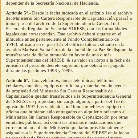
depender de la Secretaría Nacional de Hacienda.
Artículo 5°.-
Desde la fecha indicada en el artículo 1ro el archivo
del Ministerio Sin Cartera Responsable de Capitalización pasará a
tomar parte del archivo de la Superintendencia General del
Sistema de Regulación Sectorial S1RESE, con las formalidades
legales que correspondan. Este archivo deberá situarse en el
inmueble antes perteneciente al Fondo Complementario de
YPFB, ubicado en el piso 12 del edificio Litoral, situado en la
avenida Mariscal Santa Cruz de la ciudad de La Paz Se dispone la
transferencia de dicho inmueble en favor de una o más
Superintendencias del SIRESE. & su valor en libros a la fecha de
emisión del presente decreto supremo, que deberá ser pagado
durante las gestiones 1998 y 1999.
Artículo 6°.-
Los vehículos, lineas telefónicas, teléfonos
celulares, muebles, equipos de oficina y material en almacenes
de propiedad del Ministerio Sin Cartera Responsable de
Capitalización quedan transferidos a la Superintendencia General
del SIRESE en propiedad, sin cargo alguno, a partir del 1ro de
agosto de 1997 Los vehículos, teléfonos muebles y equipo de
oficina que hubieran sido entregados en alquiler o préstamo al
Ministerios Sin Cartera Responsable de Capitalización por otras
entidades públicas, así como las oficinas e instalaciones que
correspondían a dicho Ministerio quedarán provisionalmente
asignadas a la Superintendencia General del SIRESE en la fecha