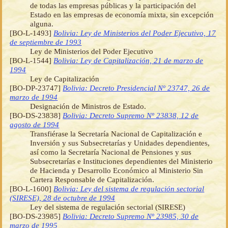
de todas las empresas públicas y la participación del
Estado en las empresas de economía mixta, sin excepción
alguna.
[BO-L-1493]
Bolivia: Ley de Ministerios del Poder Ejecutivo, 17
de septiembre de 1993
Ley de Ministerios del Poder Ejecutivo
[BO-L-1544]
Bolivia: Ley de Capitalización, 21 de marzo de
1994
Ley de Capitalización
[BO-DP-23747]
Bolivia: Decreto Presidencial Nº 23747, 26 de
marzo de 1994
Designación de Ministros de Estado.
[BO-DS-23838]
Bolivia: Decreto Supremo Nº 23838, 12 de
agosto de 1994
Transfiérase la Secretaría Nacional de Capitalización e
Inversión y sus Subsecretarías y Unidades dependientes,
así como la Secretaría Nacional de Pensiones y sus
Subsecretarías e Instituciones dependientes del Ministerio
de Hacienda y Desarrollo Económico al Ministerio Sin
Cartera Responsable de Capitalización.
[BO-L-1600]
Bolivia: Ley del sistema de regulación sectorial
(SIRESE), 28 de octubre de 1994
Ley del sistema de regulación sectorial (SIRESE)
[BO-DS-23985]
Bolivia: Decreto Supremo Nº 23985, 30 de
marzo de 1995