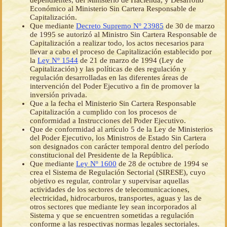
dependientes, del Ministerio de Hacienda, y Desarrollo
Económico al Ministerio Sin Cartera Responsable de
Capitalización.
Que mediante
Decreto Supremo Nº 23985
de 30 de marzo
de 1995 se autorizó al Ministro Sin Cartera Responsable de
Capitalización a realizar todo, los actos necesarios para
llevar a cabo el proceso de Capitalización establecido por
la
Ley Nº 1544
de 21 de marzo de 1994 (Ley de
Capitalización) y las políticas de des regulación y
regulación desarrolladas en las diferentes áreas de
intervención del Poder Ejecutivo a fin de promover la
inversión privada.
Que a la fecha el Ministerio Sin Cartera Responsable
Capitalización a cumplido con los procesos de
conformidad a Instrucciones del Poder Ejecutivo.
Que de conformidad al artículo 5 de la Ley de Ministerios
del Poder Ejecutivo, los Ministros de Estado Sin Cartera
son designados con carácter temporal dentro del período
constitucional del Presidente de la República.
Que mediante
Ley Nº 1600
de 28 de octubre de 1994 se
crea el Sistema de Regulación Sectorial (SIRESE), cuyo
objetivo es regular, controlar y supervisar aquellas
actividades de los sectores de telecomunicaciones,
electricidad, hidrocarburos, transportes, aguas y las de
otros sectores que mediante ley sean incorporados al
Sistema y que se encuentren sometidas a regulación
conforme a las respectivas normas legales sectoriales.