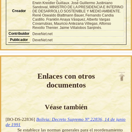
Erwin Kreidler Guillaux. José Guillermo Justiniano
Sandoval, MINISTRO DE LA PRESIDENCIA E INTERINO
Creador
DE DESARROLLO SOSTENIBLE Y MEDIO AMBIENTE.
René Oswaldo Blattmann Bauer, Fernando Candia
Castillo. Franklin Anaya Vásquez, Alberto Vargas
Covarrubias, Mauricio Antezana Villegas. Alfonso
Revollo Thenier. Jaime Villalobos Sanjinés.
Contribuidor
DeveNet.net
Publicador
DeveNet.net
Enlaces con otros
documentos
Véase también
[BO-DS-22836]
Bolivia: Decreto Supremo Nº 22836, 14 de junio
de 1991
Se establece las normas generales para el reordenamiento