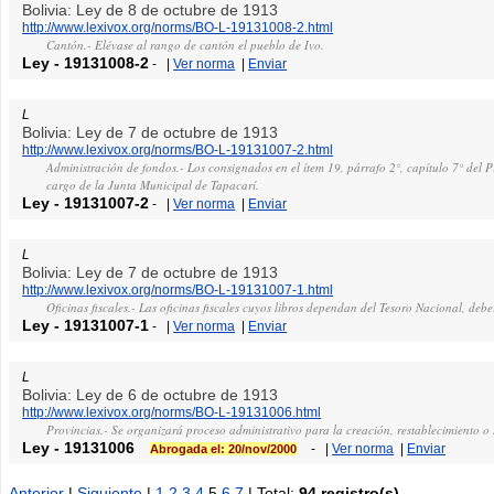
Bolivia: Ley de 8 de octubre de 1913
http://www.lexivox.org/norms/BO-L-19131008-2.html
Cantón.- Elévase al rango de cantón el pueblo de Ivo.
Ley
-
19131008-2
-
|
Ver norma
|
Enviar
L
Bolivia: Ley de 7 de octubre de 1913
http://www.lexivox.org/norms/BO-L-19131007-2.html
Administración de fondos.- Los consignados en el ítem 19, párrafo 2°, capítulo 7° de
cargo de la Junta Municipal de Tapacarí.
Ley
-
19131007-2
-
|
Ver norma
|
Enviar
L
Bolivia: Ley de 7 de octubre de 1913
http://www.lexivox.org/norms/BO-L-19131007-1.html
Oficinas fiscales.- Las oficinas fiscales cuyos libros dependan del Tesoro Nacional, debe
Ley
-
19131007-1
-
|
Ver norma
|
Enviar
L
Bolivia: Ley de 6 de octubre de 1913
http://www.lexivox.org/norms/BO-L-19131006.html
Provincias.- Se organizará proceso administrativo para la creación, restablecimiento o 
Ley
-
19131006
-
|
Ver norma
|
Enviar
Abrogada el: 20/nov/2000
Anterior
|
Siguiente
|
1
2
3
4
5
6
7
| Total:
94 registro(s)