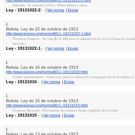
http://www.lexivox.org/norms/BO-L-19131022-2.html
Amnistía.- Se concede a Cleto y Eliseo Zelaya y otros.
Ley
-
19131022-2
-
|
Ver norma
|
Enviar
L
Bolivia: Ley de 22 de octubre de 1913
http://www.lexivox.org/norms/BO-L-19131022-1.html
Provincia Campero.- Se vota Bs. 6, 000 para la adquisición de un local para la escuela f
mercado.
Ley
-
19131022-1
-
|
Ver norma
|
Enviar
L
Bolivia: Ley de 16 de octubre de 1913
http://www.lexivox.org/norms/BO-L-19131016.html
Crédito suplementario.- Vótase uno para la colocación e inauguración de la estátua a
Ley
-
19131016
-
|
Ver norma
|
Enviar
L
Bolivia: Ley de 15 de octubre de 1913
http://www.lexivox.org/norms/BO-L-19131015.html
Congreso Nacional.- Prorróganse las sesiones, hasta completar las noventa.
Ley
-
19131015
-
|
Ver norma
|
Enviar
L
Bolivia: Ley de 13 de octubre de 1913