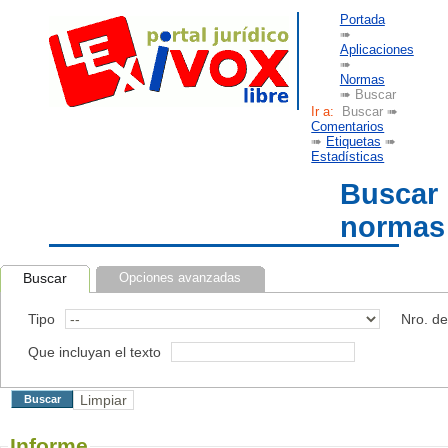
Portada
➠
Aplicaciones
➠
Normas
➠ Buscar
Ir a:
Buscar ➠
Comentarios
➠
Etiquetas
➠
Estadísticas
Buscar
normas
Buscar
Opciones avanzadas
Tipo
Nro. d
Que incluyan el texto
Informe