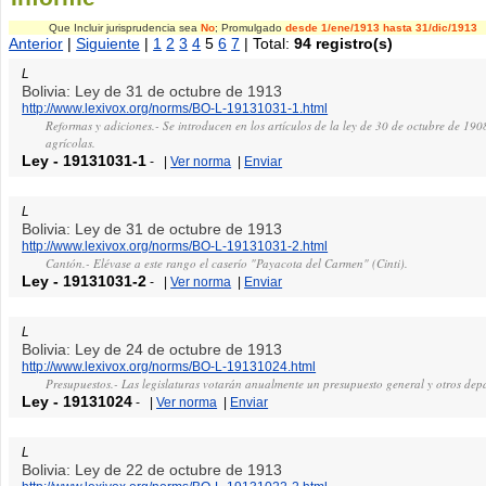
Que Incluir jurisprudencia sea
No
; Promulgado
desde 1/ene/1913
hasta 31/dic/1913
Anterior
|
Siguiente
|
1
2
3
4
5
6
7
| Total:
94 registro(s)
L
Bolivia: Ley de 31 de octubre de 1913
http://www.lexivox.org/norms/BO-L-19131031-1.html
Reformas y adiciones.- Se introducen en los artículos de la ley de 30 de octubre de 190
agrícolas.
Ley
-
19131031-1
-
|
Ver norma
|
Enviar
L
Bolivia: Ley de 31 de octubre de 1913
http://www.lexivox.org/norms/BO-L-19131031-2.html
Cantón.- Elévase a este rango el caserío "Payacota del Carmen" (Cinti).
Ley
-
19131031-2
-
|
Ver norma
|
Enviar
L
Bolivia: Ley de 24 de octubre de 1913
http://www.lexivox.org/norms/BO-L-19131024.html
Presupuestos.- Las legislaturas votarán anualmente un presupuesto general y otros dep
Ley
-
19131024
-
|
Ver norma
|
Enviar
L
Bolivia: Ley de 22 de octubre de 1913