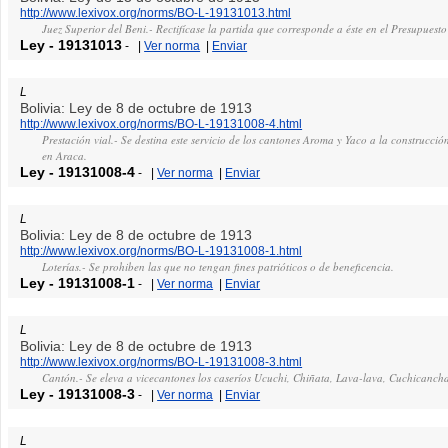
http://www.lexivox.org/norms/BO-L-19131013.html
Juez Superior del Beni.- Rectifícase la partida que corresponde a éste en el Presupuest
Ley
-
19131013
-
|
Ver norma
|
Enviar
L
Bolivia: Ley de 8 de octubre de 1913
http://www.lexivox.org/norms/BO-L-19131008-4.html
Prestación vial.- Se destina este servicio de los cantones Aroma y Yaco a la construcci
en Araca.
Ley
-
19131008-4
-
|
Ver norma
|
Enviar
L
Bolivia: Ley de 8 de octubre de 1913
http://www.lexivox.org/norms/BO-L-19131008-1.html
Loterías.- Se prohiben las que no tengan fines patrióticos o de beneficencia.
Ley
-
19131008-1
-
|
Ver norma
|
Enviar
L
Bolivia: Ley de 8 de octubre de 1913
http://www.lexivox.org/norms/BO-L-19131008-3.html
Cantón.- Se eleva a vicecantones los caseríos Ucuchi, Chiñata, Lava-lava, Cuchican
Ley
-
19131008-3
-
|
Ver norma
|
Enviar
L