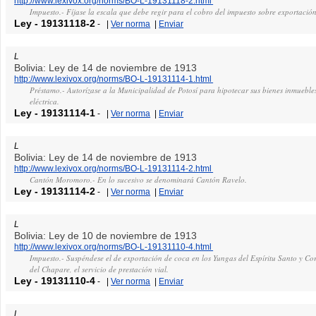
http://www.lexivox.org/norms/BO-L-19131118-2.html
Impuesto.- Fíjase la escala que debe regir para el cobro del impuesto sobre exportació
Ley
-
19131118-2
-
|
Ver norma
|
Enviar
L
Bolivia: Ley de 14 de noviembre de 1913
http://www.lexivox.org/norms/BO-L-19131114-1.html
Préstamo.- Autorízase a la Municipalidad de Potosí para hipotecar sus bienes inmuebles,
eléctrica.
Ley
-
19131114-1
-
|
Ver norma
|
Enviar
L
Bolivia: Ley de 14 de noviembre de 1913
http://www.lexivox.org/norms/BO-L-19131114-2.html
Cantón Moromoro.- En lo sucesivo se denominará Cantón Ravelo.
Ley
-
19131114-2
-
|
Ver norma
|
Enviar
L
Bolivia: Ley de 10 de noviembre de 1913
http://www.lexivox.org/norms/BO-L-19131110-4.html
Impuesto.- Suspéndese el de exportación de coca en los Yungas del Espíritu Santo y Cor
del Chapare, el servicio de prestación vial.
Ley
-
19131110-4
-
|
Ver norma
|
Enviar
L