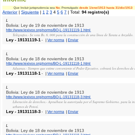
Que Incluir jurisprudencia sea
No
; Promulgado
desde 1/ene/1913
hasta 31/dic/1913
Anterior
|
Siguiente
|
1
2
3
4
5
6
7
| Total:
94 registro(s)
L
Bolivia: Ley de 19 de noviembre de 1913
http://www.lexivox.org/norms/BO-L-19131119-1.html
Telégrafos.- Se vota Bs. 6, 000 para la construcción de una línea de Tarata a Anzaldo.
Ley
-
19131119-1
-
|
Ver norma
|
Enviar
L
Bolivia: Ley de 18 de noviembre de 1913
http://www.lexivox.org/norms/BO-L-19131118-1.html
Aduanas.- Siempre que estime conveniente el Poder Ejecutivo, cobrará los derechos de e
Ley
-
19131118-1
-
|
Ver norma
|
Enviar
L
Bolivia: Ley de 18 de noviembre de 1913
http://www.lexivox.org/norms/BO-L-19131118-3.html
Liberación de derechos.- Apruébase la autorizada por el Supremo Gobierno, para la inte
urbanos de Potosí.
Ley
-
19131118-3
-
|
Ver norma
|
Enviar
L
Bolivia: Ley de 18 de noviembre de 1913