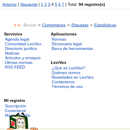
Anterior
|
Siguiente
|
1
2
3
4
5
6
7
| Total:
94 registro(s)
Ir a:
Buscar ➠
Comentarios
➠
Etiquetas
➠
Estadísticas
Servicios
Aplicaciones
Agenda legal
Normas
Comunidad LexiVox
Diccionario legal
Directorio jurídico
Barra de herramientas
Noticias
Artículos y ensayos
LexiVox
Úlimas normas
RSS FEED
¿Qué es LexiVox?
Quiénes somos
Novedades en LexiVox
Contáctenos
Términos de uso
Mi registro
Suscripción
Conectarse
Mapa del sitio