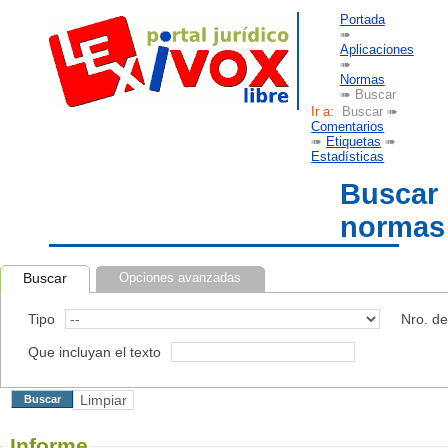
Portada
➠
Aplicaciones
➠
Normas
➠ Buscar
Ir a:
Buscar ➠
Comentarios
➠
Etiquetas
➠
Estadísticas
Buscar
normas
Buscar
Opciones avanzadas
Tipo
Nro. d
Que incluyan el texto
Informe