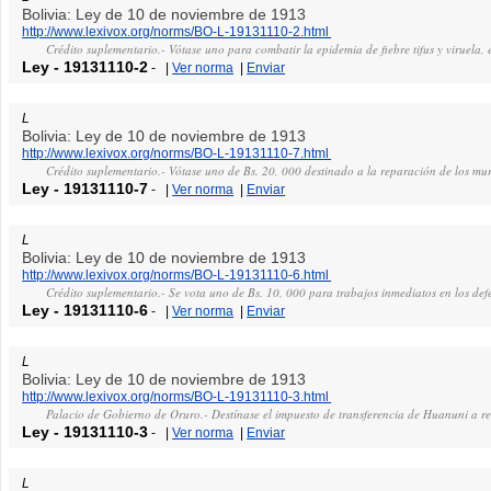
Bolivia: Ley de 10 de noviembre de 1913
http://www.lexivox.org/norms/BO-L-19131110-2.html
Crédito suplementario.- Vótase uno para combatir la epidemia de fiebre tifus y viruela, 
Ley
-
19131110-2
-
|
Ver norma
|
Enviar
L
Bolivia: Ley de 10 de noviembre de 1913
http://www.lexivox.org/norms/BO-L-19131110-7.html
Crédito suplementario.- Vótase uno de Bs. 20, 000 destinado a la reparación de los mur
Ley
-
19131110-7
-
|
Ver norma
|
Enviar
L
Bolivia: Ley de 10 de noviembre de 1913
http://www.lexivox.org/norms/BO-L-19131110-6.html
Crédito suplementario.- Se vota uno de Bs. 10, 000 para trabajos inmediatos en los def
Ley
-
19131110-6
-
|
Ver norma
|
Enviar
L
Bolivia: Ley de 10 de noviembre de 1913
http://www.lexivox.org/norms/BO-L-19131110-3.html
Palacio de Gobierno de Oruro.- Destínase el impuesto de transferencia de Huanuni a r
Ley
-
19131110-3
-
|
Ver norma
|
Enviar
L