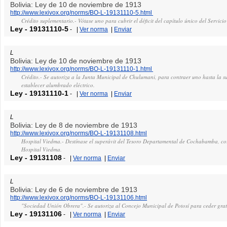
Bolivia: Ley de 10 de noviembre de 1913
http://www.lexivox.org/norms/BO-L-19131110-5.html
Crédito suplementario.- Vótase uno para cubrir el déficit del capítulo único del Servicio
Ley
-
19131110-5
-
|
Ver norma
|
Enviar
L
Bolivia: Ley de 10 de noviembre de 1913
http://www.lexivox.org/norms/BO-L-19131110-1.html
Crédito.- Se autoriza a la Junta Municipal de Chulumani, para contraer uno hasta la s
establecer alumbrado eléctrico.
Ley
-
19131110-1
-
|
Ver norma
|
Enviar
L
Bolivia: Ley de 8 de noviembre de 1913
http://www.lexivox.org/norms/BO-L-19131108.html
Hospital Viedma.- Destínase el superávit del Tesoro Departamental de Cochabamba, cor
Hospital Viedma.
Ley
-
19131108
-
|
Ver norma
|
Enviar
L
Bolivia: Ley de 6 de noviembre de 1913
http://www.lexivox.org/norms/BO-L-19131106.html
"Sociedad Unión Obrera".- Se autoriza al Concejo Municipal de Potosí para ceder gratu
Ley
-
19131106
-
|
Ver norma
|
Enviar