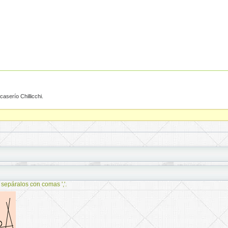
aserío Chillicchi.
 sepáralos con comas ','.