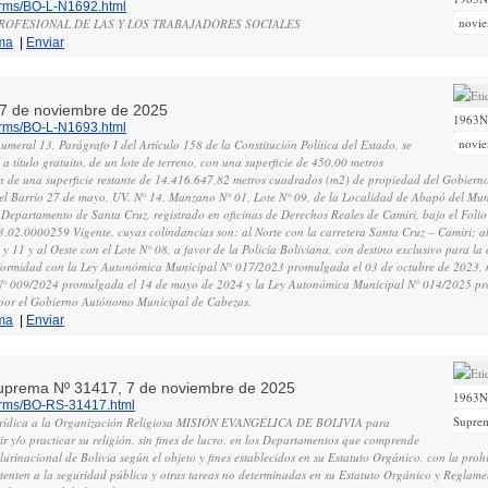
norms/BO-L-N1692.html
novi
PROFESIONAL DE LAS Y LOS TRABAJADORES SOCIALES
ma
|
Enviar
, 7 de noviembre de 2025
1963
norms/BO-L-N1693.html
novi
meral 13, Parágrafo I del Artículo 158 de la Constitución Política del Estado, se
 a título gratuito, de un lote de terreno, con una superficie de 450,00 metros
n de una superficie restante de 14.416.647,82 metros cuadrados (m2) de propiedad del Gobier
el Barrio 27 de mayo, UV. N° 14, Manzano N° 01, Lote N° 09, de la Localidad de Abapó del Mun
 Departamento de Santa Cruz, registrado en oficinas de Derechos Reales de Camiri, bajo el Foli
.02.0000259 Vigente, cuyas colindancias son: al Norte con la carretera Santa Cruz – Camiri; al
0 y 11 y al Oeste con el Lote N° 08, a favor de la Policía Boliviana, con destino exclusivo para la
formidad con la Ley Autonómica Municipal N° 017/2023 promulgada el 03 de octubre de 2023, 
° 009/2024 promulgada el 14 de mayo de 2024 y la Ley Autonómica Municipal N° 014/2025 pr
 por el Gobierno Autónomo Municipal de Cabezas.
ma
|
Enviar
Suprema Nº 31417, 7 de noviembre de 2025
1963
norms/BO-RS-31417.html
Supre
jurídica a la Organización Religiosa MISIÓN EVANGÉLICA DE BOLIVIA para
dir y/o practicar su religión, sin fines de lucro, en los Departamentos que comprende
 Plurinacional de Bolivia según el objeto y fines establecidos en su Estatuto Orgánico, con la proh
 atenten a la seguridad pública y otras tareas no determinadas en su Estatuto Orgánico y Reglame