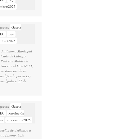
embre/2025
Gaceta
NEC
Ley
embre/2025
no Autónomo Municipal
icipio de Cabezas,
o Real con Matrícula
 Sur con el Lote N° 13;
 construcción de un
modificada por la Ley
omulgada el 27 de
Gaceta
NEC
Resolución
ma
noviembre/2025
ibición de dedicarse a
nto Interno, bajo