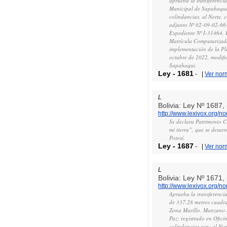
aprueba la transferencia
Municipal de Sapahaqui,
colindancias, al Norte,
adjunto Nº 02-09-02-66
Expediente Nº I-31464, 
Matrícula Computarizada
implementación de la Pl
octubre de 2022, modifi
Sapahaqui.
Ley
-
1681
-
|
Ver nor
L
Bolivia: Ley Nº 1687
http://www.lexivox.org/
Se declara Patrimonio C
mi tierra”, que se desar
Potosí.
Ley
-
1687
-
|
Ver nor
L
Bolivia: Ley Nº 1671
http://www.lexivox.org/
Aprueba la transferencia
de 337.28 metros cuadr
Zona Murillo, Manzano 
Paz; registrado en Ofic
colindancias son: al Nor