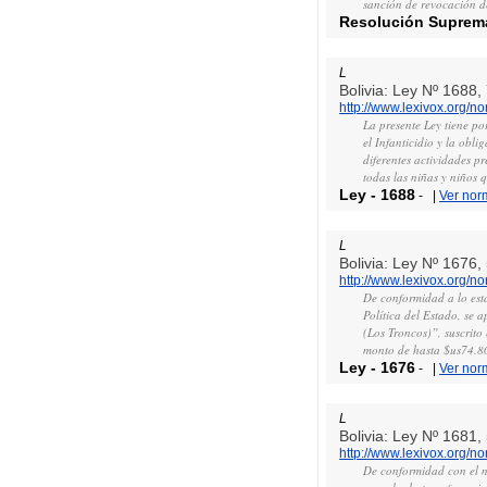
sanción de revocación de
Resolución Suprem
L
Bolivia: Ley Nº 1688
http://www.lexivox.org/
La presente Ley tiene p
el Infanticidio y la obl
diferentes actividades pr
todas las niñas y niños q
Ley
-
1688
-
|
Ver nor
L
Bolivia: Ley Nº 1676
http://www.lexivox.org/
De conformidad a lo esta
Política del Estado, se
(Los Troncos)”, suscrito
monto de hasta $us7
Ley
-
1676
-
|
Ver nor
L
Bolivia: Ley Nº 1681
http://www.lexivox.org/
De conformidad con el nu