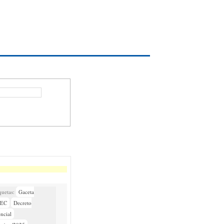
Gaceta
NEC
Decreto
encial