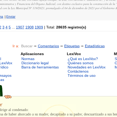
dministrativa y Financiera del Órgano Judicial, con destino exclusivo para la construcción de
 con la Ley Municipal N° 119/2023, promulgado el 04 de diciembre de 2023 por el Gobierno 
ma
|
Enviar
2
3
4
5
...
1907
1908
1909
| Total:
28635 registro(s)
Ir a:
Buscar ➠
Comentarios
➠
Etiquetas
➠
Estadísticas
Aplicaciones
LexiVox
M
l
Normas
¿Qué es LexiVox?
S
LexiVox
Diccionario legal
Quiénes somos
C
rídico
Barra de herramientas
Novedades en LexiVox
M
Contáctenos
ensayos
Términos de uso
mas
dirige al condenado:
sa de haber ahorcado a su madre; decapitado a su padre; descuartizado a sus h