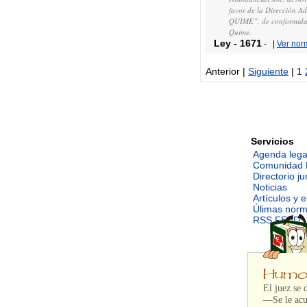
favor de la Dirección A
QUIME”, de conformidad
Quime.
Ley
-
1671
-
|
Ver nor
Anterior |
Siguiente
| 1
Servicios
Agenda lega
Comunidad 
Directorio ju
Noticias
Artículos y 
Úlimas nor
RSS FEED
El juez se 
—Se le acu