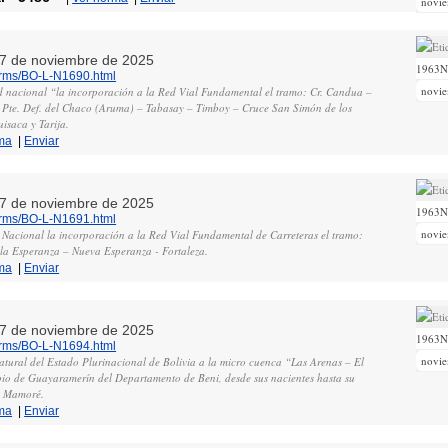
novi
, 7 de noviembre de 2025
1963
norms/BO-L-N1690.html
novi
ad nacional “la incorporación a la Red Vial Fundamental el tramo: Cr. Candua –
 Pte. Def. del Chaco (Aruma) – Tabasay – Timboy – Cruce San Simón de los
saca y Tarija.
ma
|
Enviar
, 7 de noviembre de 2025
1963
norms/BO-L-N1691.html
novi
 Nacional la incorporación a la Red Vial Fundamental de Carreteras el tramo:
a Esperanza – Nueva Esperanza - Fortaleza.
ma
|
Enviar
, 7 de noviembre de 2025
1963
norms/BO-L-N1694.html
novi
atural del Estado Plurinacional de Bolivia a la micro cuenca “Las Arenas – El
io de Guayaramerín del Departamento de Beni, desde sus nacientes hasta su
o Mamoré.
ma
|
Enviar