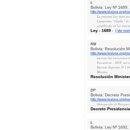
L
Bolivia: Ley Nº 1689
http://www.lexivox.org/
La presente Ley tiene po
Campesino “Challa” de 
establecido en los artícu
Ley
-
1689
-
|
Ver nor
RM
Bolivia: Resolución M
http://www.lexivox.org/
utorizar las exenciones
Frecuencia – DUF, así c
Decreto Supremo Nº 1391
Moreno.
Resolución Minister
DP
Bolivia: Decreto Pre
http://www.lexivox.org/
Abrogación de Decretos 
Decreto Presidencia
L
Bolivia: Ley Nº 1692