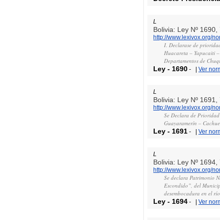
L
Bolivia: Ley Nº 1690
http://www.lexivox.org/
I. Declarase de priorid
Huacareta – Yapucaiti –
Departamentos de Chuqui
Ley
-
1690
-
|
Ver nor
L
Bolivia: Ley Nº 1691
http://www.lexivox.org/
Se Declara de Prioridad
Guayaramerín – Cachuel
Ley
-
1691
-
|
Ver nor
L
Bolivia: Ley Nº 1694
http://www.lexivox.org/
Se declara Patrimonio N
Escondido”, del Municip
desembocadura en el rí
Ley
-
1694
-
|
Ver nor