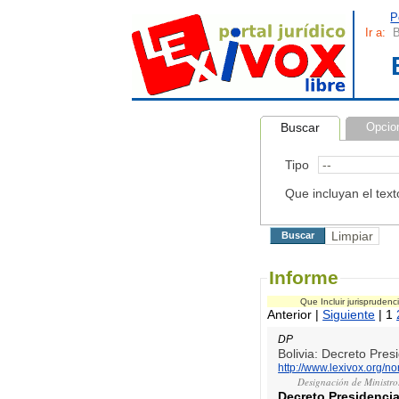
P
Ir a:
B
Buscar
Opcio
Tipo
Que incluyan el text
Informe
Que Incluir jurispruden
Anterior |
Siguiente
| 1
DP
Bolivia: Decreto Pre
http://www.lexivox.org/
Designación de Ministro
Decreto Presidencia