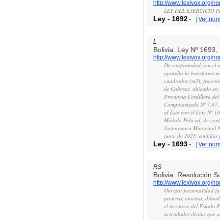
http://www.lexivox.org/
LEY DEL EJERCICIO 
Ley
-
1692
-
|
Ver nor
L
Bolivia: Ley Nº 1693
http://www.lexivox.org/
De conformidad con el nu
aprueba la transferencia
cuadrados (m2), fracció
de Cabezas, ubicado en 
Provincia Cordillera del
Computarizada N° 7.07.3
al Este con el Lote N° 1
Módulo Policial, de con
Autonómica Municipal N
junio de 2025, emitidas
Ley
-
1693
-
|
Ver nor
RS
Bolivia: Resolución 
http://www.lexivox.org/
Otorgar personalidad 
profesar, enseñar, difun
el territorio del Estado
actividades ilícitas que