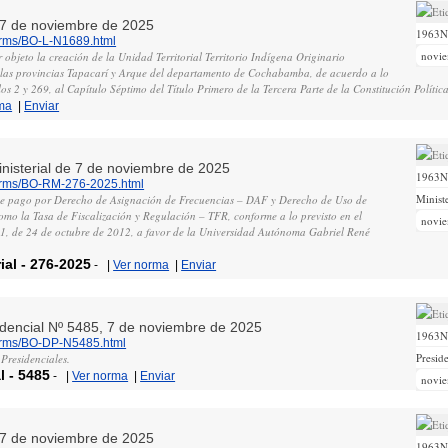
, 7 de noviembre de 2025
1963
norms/BO-L-N1689.html
novi
r objeto la creación de la Unidad Territorial Territorio Indígena Originario
las provincias Tapacarí y Arque del departamento de Cochabamba, de acuerdo a lo
los 2 y 269, al Capítulo Séptimo del Título Primero de la Tercera Parte de la Constitución Polític
ma
|
Enviar
inisterial de 7 de noviembre de 2025
1963
norms/BO-RM-276-2025.html
Ministe
 de pago por Derecho de Asignación de Frecuencias – DAF y Derecho de Uso de
omo la Tasa de Fiscalización y Regulación – TFR, conforme a lo previsto en el
novi
, de 24 de octubre de 2012, a favor de la Universidad Autónoma Gabriel René
ial
-
276-2025
-
|
Ver norma
|
Enviar
sidencial Nº 5485, 7 de noviembre de 2025
1963
norms/BO-DP-N5485.html
Presid
Presidenciales.
l
-
5485
-
|
Ver norma
|
Enviar
novi
, 7 de noviembre de 2025
1963