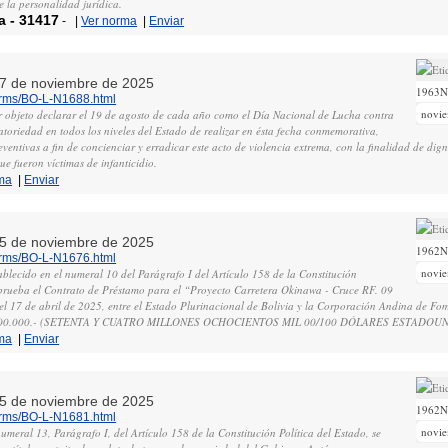
 la personalidad jurídica.
a
-
31417
-
|
Ver norma
|
Enviar
, 7 de noviembre de 2025
1963
norms/BO-L-N1688.html
novi
or objeto declarar el 19 de agosto de cada año como el Día Nacional de Lucha contra
igatoriedad en todos los niveles del Estado de realizar en ésta fecha conmemorativa,
eventivas a fin de concienciar y erradicar este acto de violencia extrema, con la finalidad de dig
ue fueron víctimas de infanticidio.
ma
|
Enviar
, 5 de noviembre de 2025
1962
norms/BO-L-N1676.html
novi
blecido en el numeral 10 del Parágrafo I del Artículo 158 de la Constitución
 aprueba el Contrato de Préstamo para el “Proyecto Carretera Okinawa - Cruce RF. 09
 el 17 de abril de 2025, entre el Estado Plurinacional de Bolivia y la Corporación Andina de F
4.800.000.- (SETENTA Y CUATRO MILLONES OCHOCIENTOS MIL 00/100 DÓLARES ESTADOU
ma
|
Enviar
, 5 de noviembre de 2025
1962
norms/BO-L-N1681.html
novi
meral 13, Parágrafo I, del Artículo 158 de la Constitución Política del Estado, se