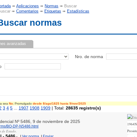
ortada
➠
Aplicaciones
➠
Normas
➠ Buscar
uscar ➠
Comentarios
➠
Etiquetas
➠
Estadísticas
Buscar normas
nes avanzadas
Nro. de norma
o
cia sea
No
; Promulgado
desde 8/ago/1825
hasta 9/nov/2025
2
3
4
5
...
1907
1908
1909
| Total:
28635 registro(s)
sidencial Nº 5486, 9 de noviembre de 2025
1964
norms/BO-DP-N5486.html
Presid
s de Estado.
l
-
5486
-
|
Ver norma
|
Enviar