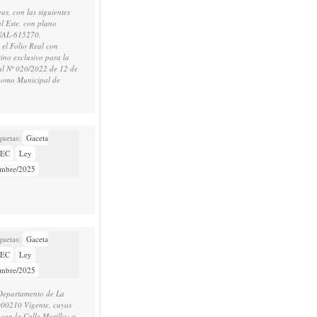
s, con las siguientes
l Este, con plano
-NAL-615270,
el Folio Real con
ino exclusivo para la
al Nº 020/2022 de 12 de
ónomo Municipal de
Gaceta
NEC
Ley
embre/2025
Gaceta
NEC
Ley
embre/2025
 Departamento de La
000210 Vigente, cuyas
con la Calle Murillo; a