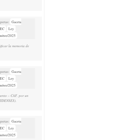
Gaceta
NEC
Ley
embre/2025
nificar la memoria de
Gaceta
NEC
Ley
embre/2025
omento – CAF, por un
NIDENSES).
Gaceta
NEC
Ley
embre/2025