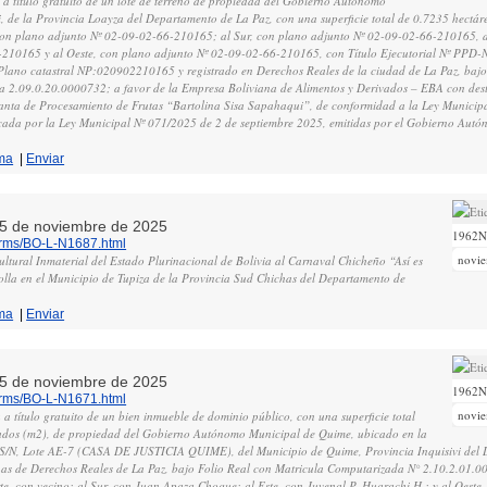
 a título gratuito de un lote de terreno de propiedad del Gobierno Autónomo
 de la Provincia Loayza del Departamento de La Paz, con una superficie total de 0.7235 hectárea
 con plano adjunto Nº 02-09-02-66-210165; al Sur, con plano adjunto Nº 02-09-02-66-210165, a
-210165 y al Oeste, con plano adjunto Nº 02-09-02-66-210165, con Título Ejecutorial Nº PPD
Plano catastral NP:020902210165 y registrado en Derechos Reales de la ciudad de La Paz, bajo 
 2.09.0.20.0000732; a favor de la Empresa Boliviana de Alimentos y Derivados – EBA con dest
anta de Procesamiento de Frutas “Bartolina Sisa Sapahaqui”, de conformidad a la Ley Municip
cada por la Ley Municipal Nº 071/2025 de 2 de septiembre 2025, emitidas por el Gobierno Aut
ma
|
Enviar
, 5 de noviembre de 2025
1962
norms/BO-L-N1687.html
novi
ultural Inmaterial del Estado Plurinacional de Bolivia al Carnaval Chicheño “Así es
rolla en el Municipio de Tupiza de la Provincia Sud Chichas del Departamento de
ma
|
Enviar
, 5 de noviembre de 2025
1962
norms/BO-L-N1671.html
novi
 a título gratuito de un bien inmueble de dominio público, con una superficie total
ados (m2), de propiedad del Gobierno Autónomo Municipal de Quime, ubicado en la
S/N, Lote AE-7 (CASA DE JUSTICIA QUIME), del Municipio de Quime, Provincia Inquisivi del
inas de Derechos Reales de La Paz, bajo Folio Real con Matricula Computarizada N° 2.10.2.01.0
te, con vecino; al Sur, con Juan Apaza Choque; al Este, con Juvenal P. Huarachi H.; y al Oeste, 